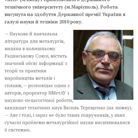
технічного університету (м.Маріуполь). Робота
висунута на здобуття Державної премії України в
галузі науки й техніки 2010 року.
— Наукова й навчальна
література для металургів,
видана в колишньому
Радянському Союзі, містить
значний обсяг інформації з
теорії та практики
виробництва металів і
сплавів, — розповідає один з
авторів, проректор НМетАУ з
науково-педагогічної роботи,
кандидат технічних наук Василь Терещенко­ (на знімку).
— Але і тоді, і зараз не було таких підручників, у яких
сучасні проблеми ме­талургійної науки висвітлювалися
б системно.