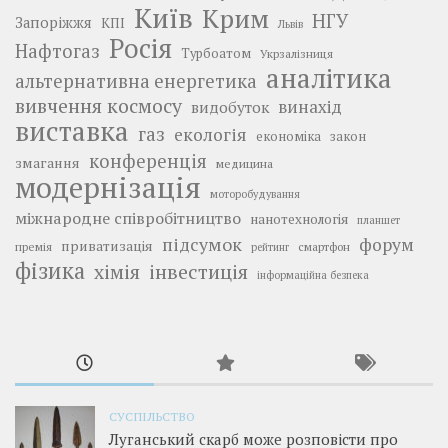
Київ
Крим
НГУ
Запоріжжя
КПІ
Львів
Росія
Нафтогаз
Турбоатом
Укрзалізниця
аналітика
альтернативна енергетика
вивчення космосу
винахід
видобуток
виставка
газ
екологія
економіка
закон
конференція
змагання
медицина
модернізація
моторобудування
міжнародне співробітництво
нанотехнологія
планшет
підсумок
форум
приватизація
премія
смартфон
рейтинг
фізика
інвестиція
хімія
інформаційна безпека
СУСПІЛЬСТВО
Луганський скарб може розповісти про