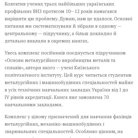
Колектив учених трьох найбільших українських
профільних ВНЗ протягом 10—12 років намагався
вирішити цю проблему. Думаю, нам це вдалося. Основні
питання ми систематизували й зібрали в одному —
центральному — підручнику, а більш докладно й
детально виклали в окремих книгах.
Увесь комплекс посібників поєднується підручником
«Основи металургійного виробництва металів та
сплавів», автори якого — учені Київського
політехнічного інституту. Цей курс читається студентам
металургійних і машинобудівних спеціальностей майже
в усіх технічних навчальних закладах України від І до
IV рівнів акредитації. Книга вже замовлена 70
навчальними закладами.
Комплекс у цілому призначений для навчання фахівців
металургійних, механіко-машинобудівних і
зварювальних спеціальностей. Особливо цінним, на