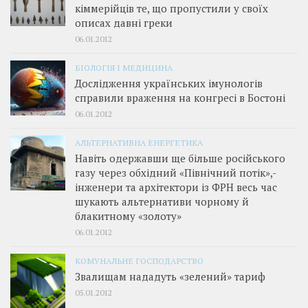
кіммерійців те, що пропустили у своїх
описах давні греки
06.01.2012
БІОЛОГІЯ І МЕДИЦИНА
Дослідження українських імунологів
справили враження на конгресі в Бостоні
06.01.2012
АЛЬТЕРНАТИВНА ЕНЕРГЕТИКА
Навіть одержавши ще більше російського
газу через обхідний «Північний потік»,­
інженери та архітектори із ФРН весь час
шукають альтернативи чорному й
блакитному «золоту»
06.01.2012
КОМУНАЛЬНЕ ГОСПОДАРСТВО
Звалищам нададуть «зелений» тариф
05.01.2012