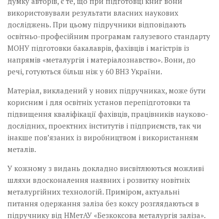
думку авторів, є те, що при підготовці книг вони
використовували результати власних наукових
досліджень. При цьому підручники відповідають
освітньо-професійним програмам галузевого стандарту
МОНУ підготовки бакалаврів, фахівців і магістрів із
напрямів «металургія і матеріалознавство». Вони, до
речі, готуються більш ніж у 60 ВНЗ України.
Матеріал, викладений у нових підручниках, може бути
корисним і для освітніх установ перепідготовки та
підвищення кваліфікації фахівців, працівників науково-
дослідних, проектних інститутів і підприємств, так чи
інакше пов’язаних із виробництвом і використанням
металів.
У кожному з видань докладно­­ висвітлюються можливі
шляхи­ вдосконалення наявних і розвитку новітніх
металургійних технологій. Приміром, актуаль­ні
питання одержання заліза без коксу розглядаються в
підручнику від НМетАУ «Безкоксова металургія заліза».