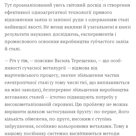
Тут про­­­­­а­налізований увесь світовий досвід зі створення
ефективної одно­­агрегатної технології прямого
відновлення заліза із залізної руди з одержанням сталі
найвищої якості. Не менш важливі й узагальнені в книзі
результати наукових досліджень, експериментів і
промислового освоєння виробництва губчастого заліза
й сталі.
— Річ у тім, — пояснює Василь Терещенко, — що особ­
ливості сучасної металургії — відмова від
мартенівського процесу, значне збільшення частки
електропічної сталі (у тому числі тієї, що виплавляється
на міні-заводах), безперервне збільшення виробництва
легованих сталей — істотно підвищують потребу у
високометалізованій сировині. Цю проблему не можна
вирішити шляхом застосування брухту: по-перше, його
кількість обмежена, по-друге, високим є ступінь
забруднення, особливо кольоровими металами. Тому в
нашому посібнику системно висвітлюються методи