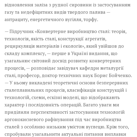
відновлення заліза з рудної сировини із застосуванням
газу та недефіцитних видів твердого палива —
антрациту, енергетичного вугілля, торфу.
— Підручник «Конвертерне виробництво сталі: теорія,
технологія, якість сталі, конструкції агрегатів,
рециркуляція матеріалів і екологія», який увійшов до
складу комплексу, — перше в Україні видання, що
узагальнює світовий досвід розвитку конвертерних
процесів, — розповідає завідувач кафедри металургії
сталі, професор, доктор технічних наук Борис Бойченко.
— У ньому викладені теоретичні основи безперервних
сталеплавильних процесів, класифікація конструкцій і
технологій, схеми, ескізні моделі, що відображають
характер і послідовність операцій. Багато уваги ми
приділили перспективності застосування технологій
аргоно­кисневого рафінування під час виробництва
сталей з особливо низьким умістом вуглецю. Крім того,
спробували узагальнити актуальні питання виплавки