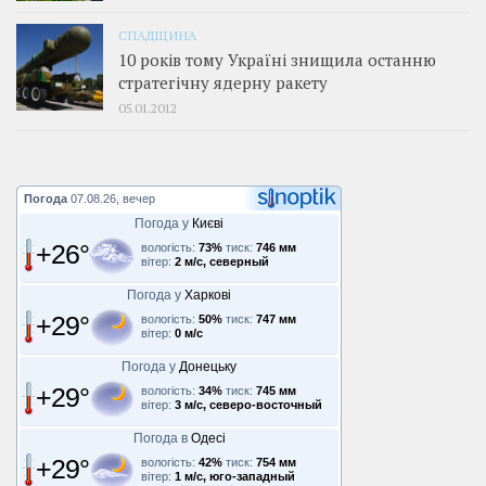
СПАДЩИНА
10 років тому Україні знищила останню
стратегічну ядерну ракету
05.01.2012
Погода
07.08.26, вечер
Погода у
Києві
+26°
вологість:
73%
тиск:
746 мм
вітер:
2 м/с, северный
Погода у
Харкові
+29°
вологість:
50%
тиск:
747 мм
вітер:
0 м/с
Погода у
Донецьку
+29°
вологість:
34%
тиск:
745 мм
вітер:
3 м/с, северо-восточный
Погода в
Одесі
+29°
вологість:
42%
тиск:
754 мм
вітер:
1 м/с, юго-западный