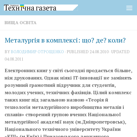
Skip to content
ВИЩА ОСВІТА
Металургія в комплексі: що? де? коли?
BY
ВОЛОДИМИР ОТРОЩЕНКО
· PUBLISHED
24.08.2010
· UPDATED
04.08.2011
Електронних книг у світі сьогодні продається більше,
ніж друкованих. Однак ніякі IT-інновації не замінять
розумний грамотний підручник для студентів,
молодих учених, технічних фахівців.
Цілий комплекс
таких книг під загальною назвою «Теорія й
технологія металургійного виробництва металів і
сплавів» створений групою вчених Національної
металургійної академії наук (м.Дніпропетровськ),
Національного технічного університету України
«КПІ» (м.Київ) і Приазовського державного