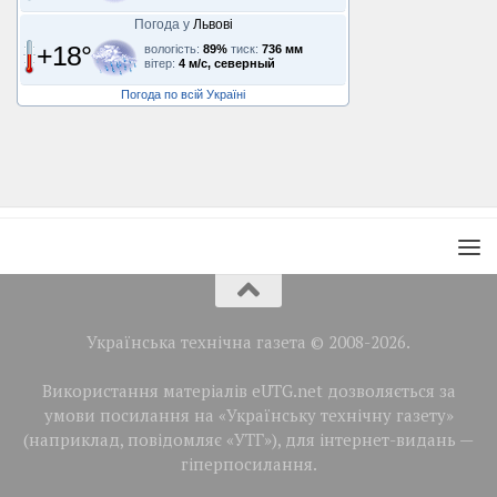
Погода у
Львові
+18°
вологість:
89%
тиск:
736 мм
вітер:
4 м/с, северный
Погода по всій Україні
Українська технічна газета © 2008-2026.
Використання матеріалів eUTG.net дозволяється за
умови посилання на «Українську технічну газету»
(наприклад, повідомляє «УТГ»), для інтернет-видань —
гіперпосилання.