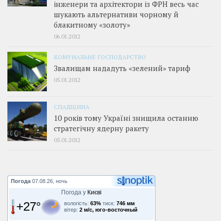
інженери та архітектори із ФРН весь час
шукають альтернативи чорному й
блакитному «золоту»
06.01.2012
КОМУНАЛЬНЕ ГОСПОДАРСТВО
Звалищам нададуть «зелений» тариф
05.01.2012
СПАДЩИНА
10 років тому Україні знищила останню
стратегічну ядерну ракету
05.01.2012
Погода
07.08.26, ночь
Погода у
Києві
+27°
вологість:
63%
тиск:
746 мм
вітер:
2 м/с, юго-восточный