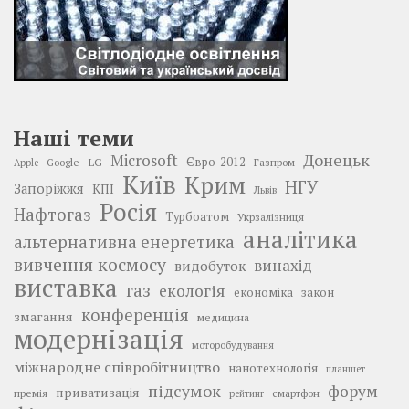
Наші теми
Донецьк
Microsoft
LG
Євро-2012
Google
Газпром
Apple
Київ
Крим
НГУ
Запоріжжя
КПІ
Львів
Росія
Нафтогаз
Турбоатом
Укрзалізниця
аналітика
альтернативна енергетика
вивчення космосу
винахід
видобуток
виставка
газ
екологія
економіка
закон
конференція
змагання
медицина
модернізація
моторобудування
міжнародне співробітництво
нанотехнологія
планшет
підсумок
форум
приватизація
премія
смартфон
рейтинг