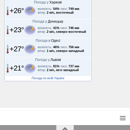
Погода у
Харкові
+26°
вологість:
54%
тиск:
749 мм
вітер:
2 м/с, восточный
Погода у
Донецьку
+23°
вологість:
41%
тиск:
746 мм
вітер:
2 м/с, северо-восточный
Погода в
Одесі
+27°
вологість:
46%
тиск:
756 мм
вітер:
1 м/с, северо-западный
Погода у
Львові
+21°
вологість:
81%
тиск:
737 мм
вітер:
2 м/с, юго-западный
Погода по всій Україні