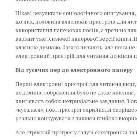
Цікаві результати соціологічного опитування
до них, половина власників пристроїв для чи
використання паперових носіїв, а третина на
варіант уже існуючої паперової версії книги. 
власною думкою, багато читають, але поки н
електронний пристрій для читання до кінця ц
Від гусячих пер до електронного паперу
Перші електронні пристрої для читання книг, 
недоліків: зображення було не дуже якісним,
книг являв собою нетривіальне завдання. З ог
«кусалася», нові пристрої сприйняли скоріше 
реально конкурувати з такими глибоко вкорі
Але стрімкий прогрес у галузі електроніки т