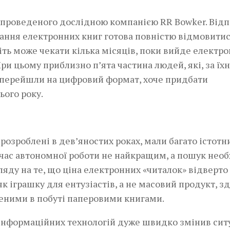
, проведеного дослідною компанією RR Bowker. Від
тання електронних книг готова повністю відмовитис
віть може чекати кілька місяців, поки вийде електр
При цьому приблизно п’ята частина людей, які, за їх
е перейшли на цифровий формат, хоче придбати
ього року.
розроблені в дев’яностих роках, мали багато істотн
 час автономної роботи не найкращим, а пошук нео
ляду на те, що ціна електронних «читалок» відверто
як іграшку для ентузіастів, а не масовий продукт, з
неними в побуті паперовими книгами.
а інформаційних технологій дуже швидко змінив сит