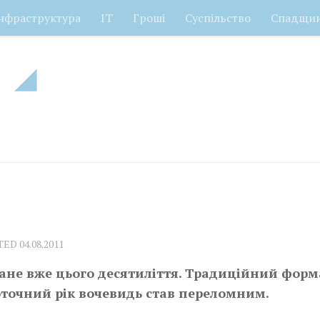
нфраструктура
ІТ
Гроші
Суспільство
Спадщи
ATED
04.08.2011
тане вже цього десятиліття. Традиційний форм
оточний рік вочевидь став переломним.