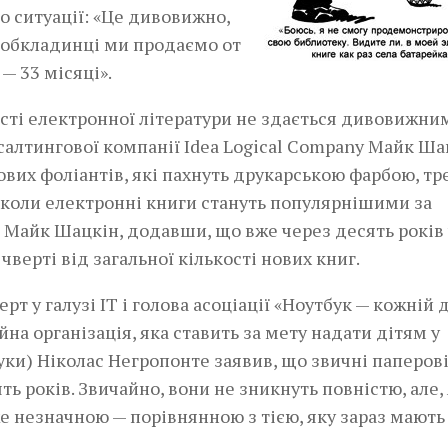
о ситуації: «Це дивовижно,
й обкладинці ми продаємо от
— 33 місяці».
сті електронної літератури не здається дивовижним
салтингової компанії Idea Logical Company Майк Ша
вих фоліантів, які пахнуть друкарською фарбою, тр
, коли електронні книги стануть популярнішими за
в Майк Шацкін, додавши, що вже через десять років 
ерті від загальної кількості нових книг.
рт у галузі IT і голова асоціації «Ноутбук — кожній 
йна організація, яка ставить за мету надати дітям у
уки) Ніколас Негропонте­ заявив, що звичні паперов
ь років. Звичайно, вони не зникнуть повністю, але,
же незначною — порівнянною з тією, яку зараз мають