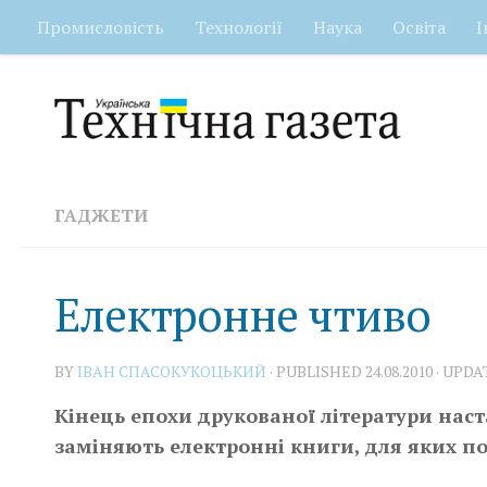
Промисловість
Технології
Наука
Освіта
І
Skip to content
ГАДЖЕТИ
Електронне чтиво
BY
IВАН СПАСОКУКОЦЬКИЙ
· PUBLISHED
24.08.2010
· UPD
Кінець епохи друкованої літератури нас
заміняють електронні книги, для яких п