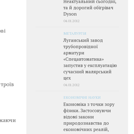
Неактуальний сьогодні,
та й дорогий обігрівач
Dyson
04.01.2012
ові
МЕТАЛУРГІЯ
Луганський завод
трубопровідної
арматури
«Спецавтоматика»
запустив у експлуатацію
сучасний малярський
цех
строїв
04.01.2012
ЕКОНОМІЧНІ НАУКИ
Економіка з точки зору
фізики. Застосовуючи
відомі закони
ажаючи
природознавства до
економічних реалій,