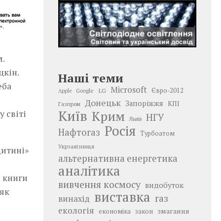
.
цкін.
Наші теми
еба
Microsoft
LG
Євро-2012
Google
Apple
Донецьк
Запоріжжя
КПІ
Газпром
Київ
Крим
у світі
НГУ
Львів
Росія
Нафтогаз
Турбоатом
Укрзалізниця
дитині»
альтернативна енергетика
аналітика
і книги
вивчення космосу
видобуток
 як
виставка
газ
винахід
екологія
змагання
економіка
закон