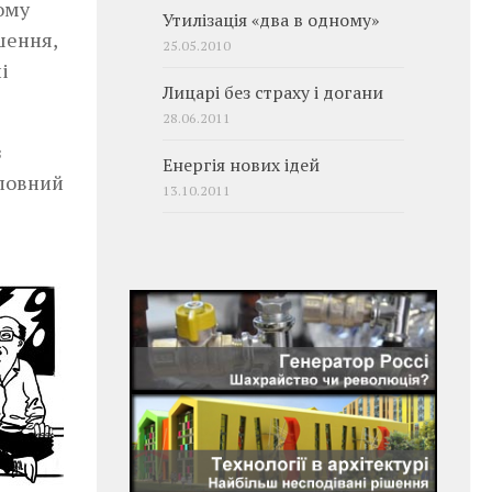
ому
Утилізація «два в одному»
шення,
25.05.2010
і
Лицарі без страху і догани
28.06.2011
з
Енергія нових ідей
оловний
13.10.2011