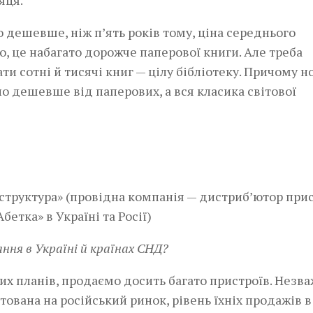
яця.
 дешевше, ніж п’ять років тому, ціна середнього
, це набагато дорожче паперової книги. Але треба
и сотні й тисячі книг — цілу бібліотеку. Причому н
 дешевше від паперових, а вся класика світової
структура» (провідна компанія — дистриб’ютор при
етка» в Україні та Росії)
ння в Україні й країнах СНД?
их планів, продаємо досить багато пристроїв. Незв
ована на російський ринок, рівень їхніх продажів в