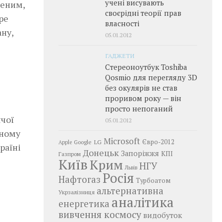
учені висувають
неним,
своєрідні теорії прав
ре
власності
ану,
05.01.2012
ГАДЖЕТИ
Стереоноутбук Toshiba
Qosmio для перегляду 3D
без окулярів не став
проривом року — він
просто непоганий
ячої
05.01.2012
дному
Microsoft
LG
Євро-2012
Google
Apple
раїні
Донецьк
Запоріжжя
КПІ
Газпром
Київ
Крим
НГУ
Львів
Росія
Нафтогаз
Турбоатом
альтернативна
Укрзалізниця
аналітика
енергетика
вивчення космосу
видобуток