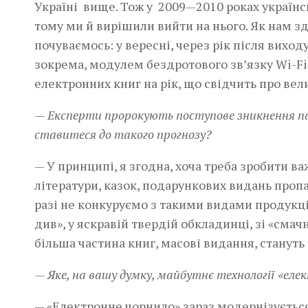
Україні вище. Тож у 2009—2010 роках українс
тому ми й вирішили вийти на нього. Як нам з
почуваємось: у вересні, через рік після вихо
зокрема, модулем бездротового зв’язку Wi-Fi
електронних книг на рік, що свідчить про вел
— Експерти пророкують поступове зникнення пап
ставитеся до такого прогнозу?
— У принципі, я згодна, хоча треба зробити в
літератури, казок, подарункових видань проп
разі не конкуруємо з такими видами продукції
див», у яскравій твердій обкладинці, зі «сма
більша частина книг, масові видання, станут
— Яке, на вашу думку, майбутнє технології «еле
— «Електронне чорнило» зараз модернізується