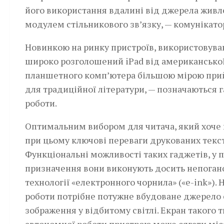
його використання вдалині від джерела живл
модулем стільникового зв’язку, — комунікато
Новинкою на ринку пристроїв, використовува
широко розголошений iPad від американської 
планшетного комп’ютера більшою мірою прийн
для традиційної літератури, — позначаються 
роботи.
Оптимальним вибором для читача, який хоче 
при цьому ключові переваги друкованих текст
Функціональні можливості таких гаджетів, у п
призначення вони виконують досить непогано
технології «електронного чорнила» («e-ink»).
роботи потрібне потужне вбудоване джерело 
зображення у відбитому світлі. Екран такого 