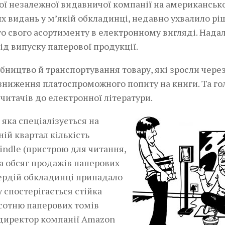
шої незалежної видавничої компанії на американськ
их видань у м’якій обкладинці, недавно ухвалило рі
го свого асортименту в електронному вигляді. Надал
д випуску паперової продукції.
обництво й транспортування товару, які зросли чере
 зниження платоспроможного попиту на книги. Та г
читачів до електронної літератури.
яка спеціалізується на
ній квартал кількість
indle (пристрою для читання,
 обсяг продажів паперових
вердій обкладинці припадало
 спостерігається стійка
 сотню паперових томів
 директор компанії Amazon