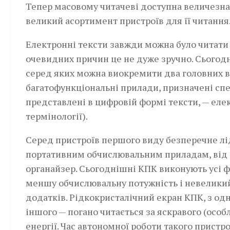
Тепер масовому читачеві доступна величезна 
великий асортимент пристроїв для її читання
Електронні тексти завжди можна було читати з
очевидних причин це не дуже зручно. Сьогодн
серед яких можна виокремити два го­ловних ви
багатофункціональні прилади, призначені спец
представле­ні в цифровій формі тексти, — ел
термінології).
Серед пристроїв першого­ виду безперечне л
портативним обчислювальним приладам, від с
органайзер. Сьогоднішні КПК виконують усі ф
меншу обчислювальну потужність і невелики
додатків. Рідкокристалічний екран КПК, з одн
іншого — погано читається за яскравого (особ
енергії. Час автономної роботи такого прис