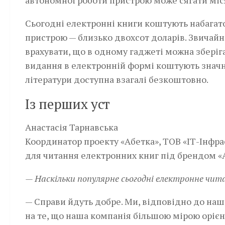
автономної роботи пристрою може сягати міс
Сьогодні електронні книги коштують набагато
пристрою — близько двохсот доларів. Звичайно
врахувати, що в одному гаджеті можна зберігат
видання в електронній формі коштують значно
літератури доступна взагалі безкоштовно.
Із перших уст
Анастасія Тарнавська
Координатор проекту «Абетка», ТОВ «ІТ-Інфра
для читання електронних книг під брендом «Аб
— Наскільки популярне сьогодні електронне чита
— Справи йдуть добре. Ми, відповідно до наш
на те, що наша компанія більшою мірою орієнт