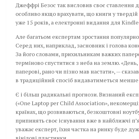
Джеффрі Безос так висловив своє ставлення д
особливо якщо врахувати, що книги у тверді
уже 15 років, а електронні видання для Kindle 
Але багатьом експертам зростання популярно
Серед них, наприклад, засновник і голова кон
За його словами, прихильникам важких паперо
терміново спуститися з неба на землю. «День
паперові, рано чи пізно мав настати», — сказа
в традиційний спосіб видаватиметься менше чв
Є і більш радикальні прогнози. Визнаний експе
(«One Laptop per Child Association», некомерці
країнах, що розвиваються, безкоштовні­ ноутб
припинять своє існування вже в найближчі п’ят
уважає експерт, їхня частка на ринку буде ду
вінілові пластинки.