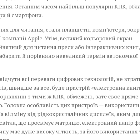
ення. Останнім часом найбільш популярні КПК, обл
ри й смартфони.
них для читання, стали планшетні комп’ютери, зок
компанії Apple. Утім, великий кольоровий екран
ятний для читання преси або інтерактивних книг,
габарити й порівняно невеликий термін автономної
відчути всі переваги цифрових технологій, не втра
ів, швидше за все, буде пристрій «електронна книга
орівнянні з тими ж КПК, обмежені, зате своє пряме
. Головна особливість цих пристроїв — використанн
 На відміну від рідкокристалічних дисплеїв, яким дл
світла, що просвічує матрицю, електронний папір 
типу має дуже високу чіткість, за його використання