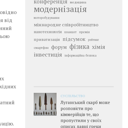
конференція
медицина
модернізація
повідно
моторобудування
я від
міжнародне співробітництво
онний
нанотехнологія
премія
планшет
ньою
підсумок
приватизація
рейтинг
фізика
хімія
форум
смартфон
інвестиція
інформаційна безпека
их
бхідних
СУСПІЛЬСТВО
датний
Луганський скарб може
розповісти про
кіммерійців те, що
пропустили у своїх
уацію.
описах давні греки