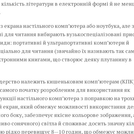
кількість літератури в електронній формі й не мен
.
 екрана настільного комп’ютера або ноутбука, але 
і для читання вибирають вузькоспеціалізовані прис
ди: портативні й ультра­­портативні комп’ютери й
іально для читання (звичайно їх називають так само
ектронними книгами, що створює деяку плутанину в
ідерство­ належить кишеньковим комп’ю­терам (КПК
амого­ початку розробленим для викори­стання як
ункції настільного комп’ютера з поправкою на трох
й екран, який обмежує можливості використання де
ого боку, забезпечує якісне кольорове зображення, 
ливо сонячного) світла й споживає досить значну кіл
трою рідко перевищує 8—10 годин, що обмежує можли