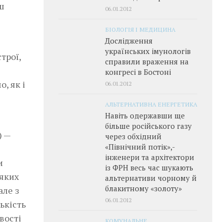
ш
06.01.2012
БІОЛОГІЯ І МЕДИЦИНА
Дослідження
з
українських імунологів
трої,
справили враження на
конгресі в Бостоні
, як і
06.01.2012
АЛЬТЕРНАТИВНА ЕНЕРГЕТИКА
Навіть одержавши ще
більше російського газу
) —
через обхідний
«Північний потік»,­
інженери та архітектори
и
із ФРН весь час шукають
яких
альтернативи чорному й
блакитному «золоту»
але з
06.01.2012
ькість
вості
КОМУНАЛЬНЕ