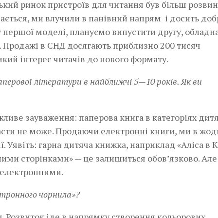
ький ринок пристроїв для читання був більш розви
дається, ми влучили в панівний напрям і досить доб
ду першої моделі, плануємо випустити другу, обладн
. Продажі в СНД досягають приблизно 200 тисяч
икий інтерес читачів до нового формату.
ерової літератури в найближчі 5—10 років. Як ви
ажливе зауваження: паперова книга в категоріях дит
асти не може. Продаючи електронні книги, ми в жо
. Уявіть: гарна дитяча книжка, наприклад «Аліса в К
чними сторінками» — це залишиться обов’язково. Але
ь електронними.
ктронного чорнила»?
. Розвиток іде в напрямку створення кольорових