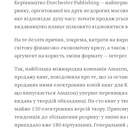
Керівництво Dorchester Publishing — найпер
ринку, орієнтованої на друк недорогих масов
яке відповідає духу часу: почати продаж усьо
видавництво планує цілковито відмовитися ві
На те безліч причин, зокрема, витрати на вир
світову фінансово-економічну кризу, а також
аргумент на користь зміни формату — інтерес 
Так, найбільша міжнародна компанія Amazon, 
продажу книг, повідомила про те, що за остан
проданих ними електронних копій книг для K
що випускається Amazon) уперше перевищила
видань у твердій обкладинці. На сто книг у т
майже 150 електронних версій твору. Причому
тенденція до збільшення розриву: у липні на
припадало вже 180 віртуальних. Генеральний