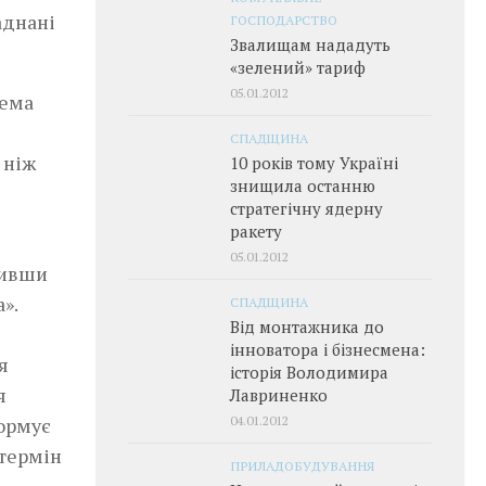
аднані
ГОСПОДАРСТВО
Звалищам нададуть
«зелений» тариф
05.01.2012
рема
СПАДЩИНА
 ніж
10 років тому Україні
знищила останню
стратегічну ядерну
ракету
05.01.2012
тивши
».
СПАДЩИНА
Від монтажника до
інноватора і бізнесмена:
я
історія Володимира
я
Лавриненко
04.01.2012
формує
 термін
ПРИЛАДОБУДУВАННЯ