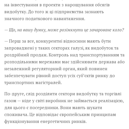
на інвестування в проекти з нарощування обсягів
видобутку. До того ж ці підприємства зазнають
значного податкового навантаження.
— Що, на вашу думку, може розімкнути це зачароване коло?
— Перш за все, конкурентні відносини мають бути
запроваджені у таких секторах галузі, як видобуток та
роздрібний продаж. Контроль над транспортуванням та
розподільними мережами має здійснювати держава або
незалежний регуляторний орган, який повинен
забезпечувати рівний доступ усіх суб’єктів ринку до
транспортних магістралей.
По-друге, слід розділити сектори видобутку та торгівлі
газом — ніде у світі виробник не займається реалізацією,
для цього є посередники. Вони мають шукати
споживача. Це відповідає європейським принципам
функціонування енергетичних ринків.