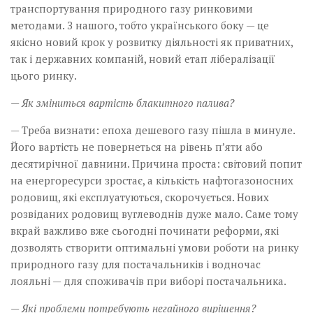
транспортування природного газу ринковими
методами. З нашого, тобто українського боку — це
якісно новий крок у розвитку діяльності як приватних,
так і державних компаній, новий етап лібералізації
цього ринку.
— Як зміниться вартість блакитного палива?
— Треба визнати: епоха дешевого газу пішла в минуле.
Його вартість не повернеться на рівень п’яти або
десятирічної давнини. Причина проста: світовий попит
на енергоресурси зростає, а кількість нафтогазоносних
родовищ, які експлуатуються, скорочується. Нових
розвіданих родовищ вуглеводнів дуже мало. Саме тому
вкрай важливо вже сьогодні починати реформи, які
дозволять створити оптимальні умови роботи на ринку
природного газу для постачальників і водночас
лояльні — для споживачів при виборі постачальника.
— Які проблеми потребують негайного вирішення?