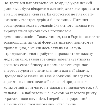
По-третє, ми наполягаємо на тому, що український
ринок має бути відкритим для всіх, хто хоче продавати
в нашій державі свій газ. Це стосується не тільки віт­
чизняних газотрейдерів, а й іноземних. Питання
розширення кола продавців блакитного палива має
вирішуватися одночасно з поступовою
демонополізацією. Таким чином, газ в Україні має стати
товаром, ціна на який формуватиметься попитом та
пропозицією, а не чиїмось бажанням. Галузь
отримуватиме свої прибутки і проводитиме власну
модернізацію, газові трейдери забезпечуватимуть
розвиток свого бізнесу, а промисловість отримає
енергоресурси за оптимальними для неї цінами.
Процес лібералізації не такий болісний, як здається,
адже за наявності великої кількості продавців та
конкуренції ціни часто не тільки не підвищуються, а й
падають. Та найголов­ніше: економіка газового ринку
втратить свою штучність і перейде в природний і
вільний стан, прогнозований і стабільний.