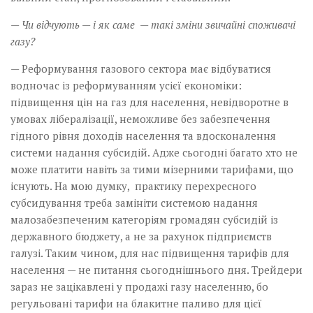
— Чи відчують — і як саме — такі зміни звичайні споживачі
газу?
— Реформування газового сектора має відбуватися
водночас із реформуванням усієї економіки:
підвищення цін на газ для населення, невідворотне в
умовах лібералізації, неможливе без забезпечення
гідного рівня доходів населення та вдосконалення
системи надання субсидій. Адже сьогодні багато хто не
може платити навіть за тими мізерними тарифами, що
існують. На мою думку, практику перехресного
субсидування треба замініти системою надання
малозабезпеченим категоріям громадян субсидій із
державного бюд­жету, а не за рахунок підприємств
галузі. Таким чином, для нас підвищення тарифів для
населення — не питання сьогоднішнього дня. Трейдери
зараз не зацікавлені у продажі газу населенню, бо
регульовані тарифи на блакитне паливо для цієї