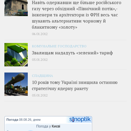
Навіть одержавши ще більше російського
газу через обхідний «Північний потік»,­
інженери та архітектори із ФРН весь час
шукають альтернативи чорному й
блакитному «золоту»
06.01.2012
КОМУНАЛЬНЕ ГОСПОДАРСТВО
Звалищам нададуть «зелений» тариф
05.01.2012
СПАДЩИНА
10 років тому Україні знищила останню
стратегічну ядерну ракету
05.01.2012
Погода
08.08.26, днем
Погода у
Києві