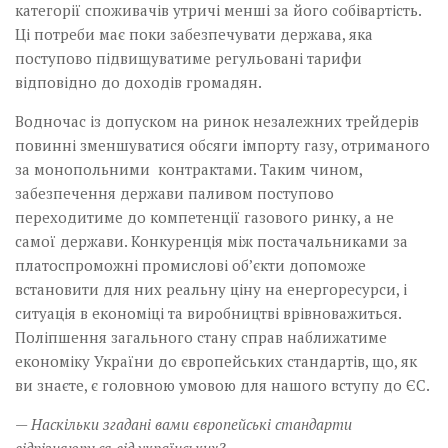
категорії споживачів утричі менші за його собівартість.
Ці потреби має поки забезпечувати держава, яка
поступово підвищуватиме регульовані тарифи
відповідно до доходів громадян.
Водночас із допуском на ринок незалежних трейдерів
повинні зменшуватися обсяги імпорту газу, отриманого
за монопольними контрактами. Таким чином,
забезпечення держави паливом поступово
переходитиме до компетенції газового ринку, а не
самої держави. Конкуренція між постачальниками за
платоспроможні промислові об’єкти допоможе
встановити для них реальну ціну на енергоресурси, і
ситуація в економіці та виробництві врівноважиться.
Поліпшення загального стану справ наближатиме
економіку України до європейських стандартів, що, як
ви знаєте, є головною умовою для нашого вступу до ЄС.
— Наскільки згадані вами європейські стандарти
відрізняються від українських?