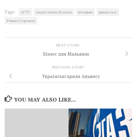
Tags:
АГТУ
енергетична безпека
інтервью
ринок газу
Роман Сторожев
NEXT STORY
Бізнес для Мальвіни
PREVIOUS STORY
Українські крила Альянсу
YOU MAY ALSO LIKE...