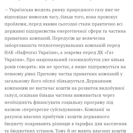
— Українська модель ринку природного газу вже не
відповідає вимогам часу, більш того, вона провокує
проблеми, перед якими сьогодні стали практично всі
державні підприємства енергетичної сфери та частина
приватних компаній. Передусім це величезна
заборгованість тепло­генерувальних компаній перед
НАК «Нафтогаз України», а зокрема перед ДК «Газ
України». Про національний газовидобуток уже кілька
років говорять: він не зростає, а лише підтримується на
певному рівні. Причому частка приватних компаній у
загальному його обсязі збільшується. Державним
компаніям не вистачає коштів на розвиток видобувної
галузі, оскільки більша частина вимивається через
необхідність фінансувати соціальну програму під
назвою «перехресне субсидування». Компанії за
рахунок власних прибутків і коштів державного
бюджету покривають різницю в тарифах для населення
та бюджетних установ. Тому й не мають власних коштів