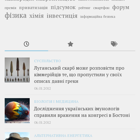
підсумок
форум
приватизація
премія
смартфон
рейтинг
фізика
інвестиція
хімія
інформаційна безпека
СУСПІЛЬСТВО
Луганський скарб може розповісти про
кіммерійців те, що пропустили у своїх
описах давні греки
06.01.2012
БІОЛОГІЯ І МЕДИЦИНА
Дослідження українських імунологів
справили враження на конгресі в Бостоні
06.01.2012
АЛЬТЕРНАТИВНА ЕНЕРГЕТИКА