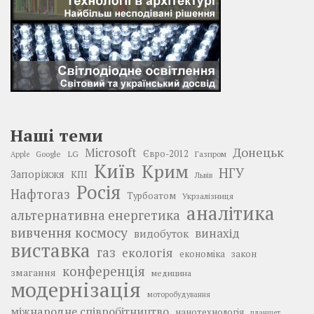
Наші теми
Донецьк
Microsoft
LG
Євро-2012
Google
Газпром
Apple
Київ
Крим
НГУ
Запоріжжя
КПІ
Львів
Росія
Нафтогаз
Турбоатом
Укрзалізниця
аналітика
альтернативна енергетика
вивчення космосу
винахід
видобуток
виставка
газ
екологія
економіка
закон
конференція
змагання
медицина
модернізація
моторобудування
міжнародне співробітництво
нанотехнологія
планшет