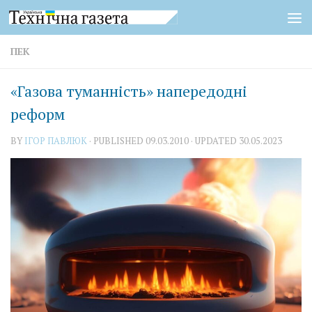
Skip to content
ПЕК
«Газова туманність» напередодні
реформ
BY
ІГОР ПАВЛЮК
· PUBLISHED
09.03.2010
· UPDATED
30.05.2023