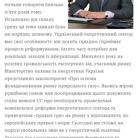
почали говорити близько
п’яти років тому.
Незалежно від складу
уряду ця тема завжди була
на порядку денному. Український енергетичний сектор
має свої особливості: він досить складно сприймає
процеси реформування, багато часу потрібно для
реалізації заходів із лібералізації. Минулого року на
розгляд громадськості, експертних кіл, учасників ринку
Міністерство палива та енергетики України
представило законопроект «Про основи
функціонування ринку природного газу». Якоюсь мірою
рушійною силою для доопрацювання цього документа
стали вимоги ЄС про необхідність проведення
комплексної реформи енергетичного сектора та
приведення «правил гри» на ринку у відповідність до
європейських правил і норм. Сьогодні ми стоїмо на
порозі глобальних змін як у енергетичній політиці
України, так і основних принципів формування та