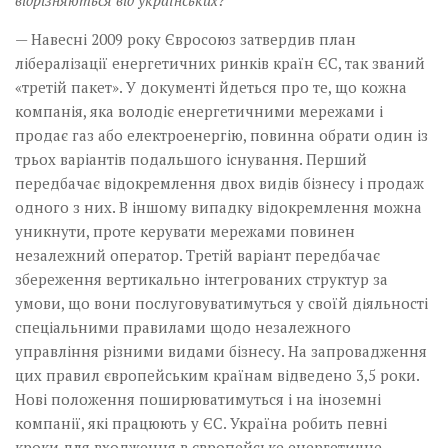
— Навесні 2009 року Євросоюз затвердив план
лібералізації енергетичних ринків країн ЄС, так званий
«третій пакет». У документі йдеться про те, що кожна
компанія, яка володіє енергетичними мережами і
продає газ або електроенергію, повинна обрати один із
трьох варіантів подальшого існування. Перший
передбачає відокремлення двох видів бізнесу і продаж
одного з них. В іншому випадку відокремлення можна
уникнути, проте керувати мережами повинен
незалежний оператор. Третій варіант передбачає
збереження вертикально інтегрованих структур за
умови, що вони послуговуватимуться у своїй діяльності
спеціальними правилами щодо незалежного
управління різними видами бізнесу. На запровадження
цих правил європейським країнам відведено 3,5 роки.
Нові положення поширюватимуться і на іноземні
компанії, які працюють у ЄС. Україна робить певні
кроки для входження в європейське енергетичне