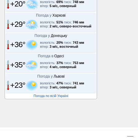
+20°
вологість:
69%
тиск:
748 мм
вітер:
5 м/с, северный
Погода у
Харкові
+29°
вологість:
51%
тиск:
746 мм
вітер:
2 м/с, северо-восточный
Погода у
Донецьку
+36°
вологість:
20%
тиск:
743 мм
вітер:
3 м/с, восточный
Погода в
Одесі
+35°
вологість:
37%
тиск:
753 мм
вітер:
4 м/с, северный
Погода у
Львові
+23°
вологість:
47%
тиск:
741 мм
вітер:
3 м/с, северный
Погода по всій Україні