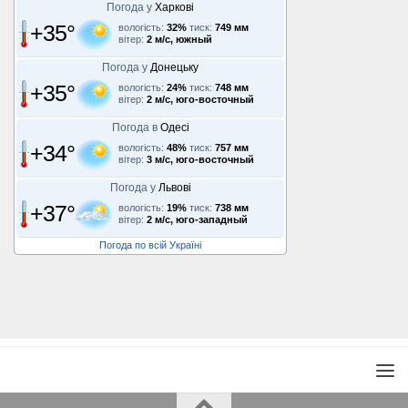
Погода у
Харкові
+35°
вологість:
32%
тиск:
749 мм
вітер:
2 м/с, южный
Погода у
Донецьку
+35°
вологість:
24%
тиск:
748 мм
вітер:
2 м/с, юго-восточный
Погода в
Одесі
+34°
вологість:
48%
тиск:
757 мм
вітер:
3 м/с, юго-восточный
Погода у
Львові
+37°
вологість:
19%
тиск:
738 мм
вітер:
2 м/с, юго-западный
Погода по всій Україні