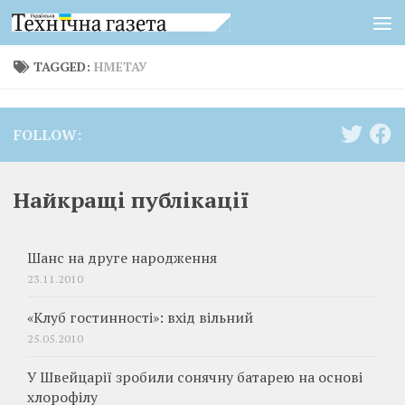
Skip to content
TAGGED:
НМЕТАУ
FOLLOW:
Найкращі публікації
Шанс на друге народження
23.11.2010
«Клуб гостинності»: вхід вільний
25.05.2010
У Швейцарії зробили сонячну батарею на основі
хлорофілу