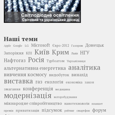
Наші теми
Донецьк
Microsoft
LG
Євро-2012
Google
Газпром
Apple
Київ
Крим
НГУ
Запоріжжя
КПІ
Львів
Росія
Нафтогаз
Турбоатом
Укрзалізниця
аналітика
альтернативна енергетика
вивчення космосу
винахід
видобуток
виставка
газ
екологія
економіка
закон
конференція
змагання
медицина
модернізація
моторобудування
міжнародне співробітництво
нанотехнологія
планшет
підсумок
форум
приватизація
премія
смартфон
рейтинг