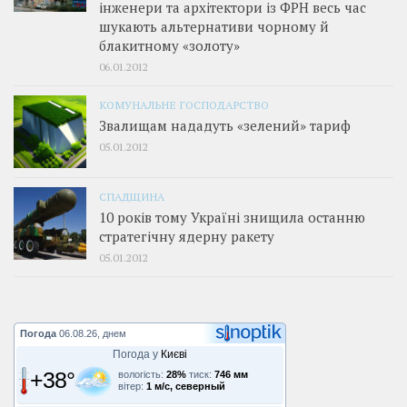
інженери та архітектори із ФРН весь час
шукають альтернативи чорному й
блакитному «золоту»
06.01.2012
КОМУНАЛЬНЕ ГОСПОДАРСТВО
Звалищам нададуть «зелений» тариф
05.01.2012
СПАДЩИНА
10 років тому Україні знищила останню
стратегічну ядерну ракету
05.01.2012
Погода
06.08.26, днем
Погода у
Києві
+38°
вологість:
28%
тиск:
746 мм
вітер:
1 м/с, северный