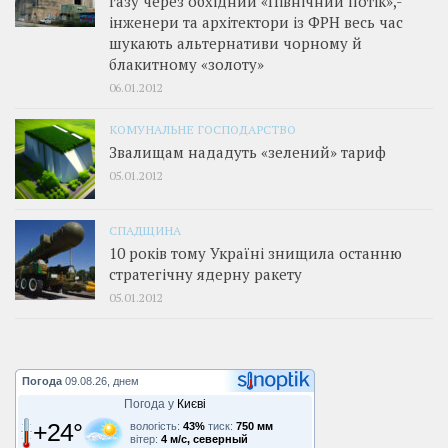
газу через обхідний «Північний потік»,­
інженери та архітектори із ФРН весь час
шукають альтернативи чорному й
блакитному «золоту»
06.01.2012
КОМУНАЛЬНЕ ГОСПОДАРСТВО
Звалищам нададуть «зелений» тариф
05.01.2012
СПАДЩИНА
10 років тому Україні знищила останню
стратегічну ядерну ракету
05.01.2012
Погода
09.08.26, днем
Погода у
Києві
+24°
вологість:
43%
тиск:
750 мм
вітер:
4 м/с, северный