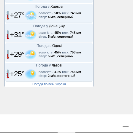
Погода у
Харкові
+27°
вологість:
50%
тиск:
748 мм
вітер:
4 м/с, северный
Погода у
Донецьку
+31°
вологість:
45%
тиск:
745 мм
вітер:
5 м/с, северный
Погода в
Одесі
+29°
вологість:
45%
тиск:
758 мм
вітер:
5 м/с, северный
Погода у
Львові
+25°
вологість:
41%
тиск:
743 мм
вітер:
2 м/с, восточный
Погода по всій Україні