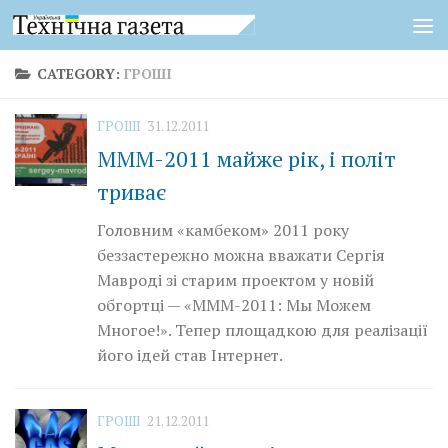
Skip to content
CATEGORY:
ГРОШІ
ГРОШІ
31.12.2011
МММ-2011 майже рік, і політ
триває
Головним «камбеком» 2011 року
беззастережно можна вважати Сергія
Мавроді зі старим проектом у новій
обгортці — «МММ-2011: Мы Можем
Многое!». Тепер площадкою для реалізації
його ідей став Інтернет.
ГРОШІ
21.12.2011