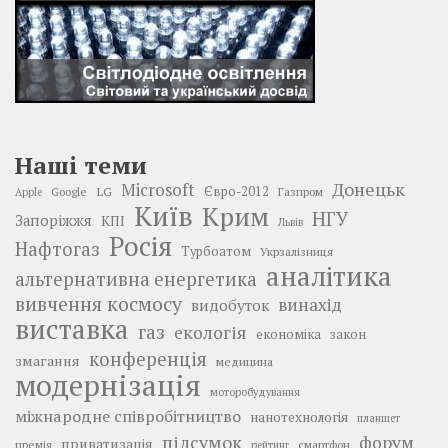
Наші теми
Донецьк
Microsoft
LG
Євро-2012
Google
Газпром
Apple
Київ
Крим
НГУ
Запоріжжя
КПІ
Львів
Росія
Нафтогаз
Турбоатом
Укрзалізниця
аналітика
альтернативна енергетика
вивчення космосу
винахід
видобуток
виставка
газ
екологія
економіка
закон
конференція
змагання
медицина
модернізація
моторобудування
міжнародне співробітництво
нанотехнологія
планшет
підсумок
форум
приватизація
премія
смартфон
рейтинг