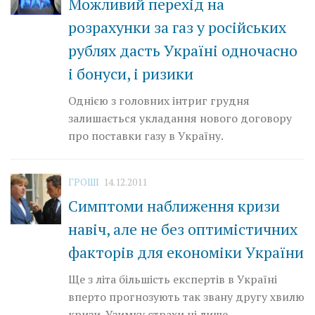
Можливий перехід на
розрахунки за газ у російських
рублях дасть Україні одночасно
і бонуси, і ризики
Однією з головних інтриг грудня
залишається укладання нового договору
про поставки газу в Україну.
ГРОШІ
14.12.2011
Симптоми наближення кризи
навіч, але не без оптимістичних
факторів для економіки України
Ще з літа більшість експертів в Україні
вперто прогнозують так звану другу хвилю
кризи. Узимку страхи ці лише