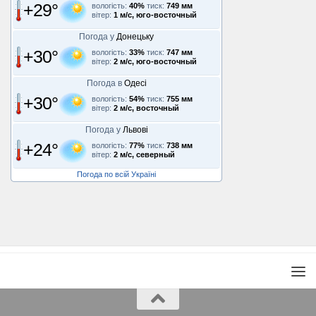
+29°
вологість:
40%
тиск:
749 мм
вітер:
1 м/с, юго-восточный
Погода у
Донецьку
+30°
вологість:
33%
тиск:
747 мм
вітер:
2 м/с, юго-восточный
Погода в
Одесі
+30°
вологість:
54%
тиск:
755 мм
вітер:
2 м/с, восточный
Погода у
Львові
+24°
вологість:
77%
тиск:
738 мм
вітер:
2 м/с, северный
Погода по всій Україні