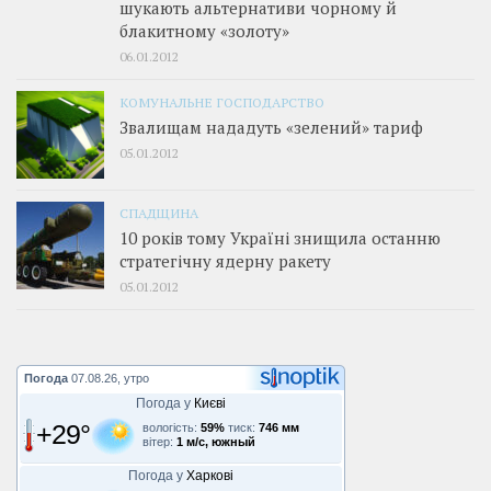
шукають альтернативи чорному й
блакитному «золоту»
06.01.2012
КОМУНАЛЬНЕ ГОСПОДАРСТВО
Звалищам нададуть «зелений» тариф
05.01.2012
СПАДЩИНА
10 років тому Україні знищила останню
стратегічну ядерну ракету
05.01.2012
Погода
07.08.26, утро
Погода у
Києві
+29°
вологість:
59%
тиск:
746 мм
вітер:
1 м/с, южный
Погода у
Харкові