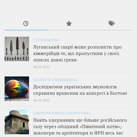
СУСПІЛЬСТВО
Луганський скарб може розповісти про
кіммерійців те, що пропустили у своїх
описах давні греки
06.01.2012
БІОЛОГІЯ І МЕДИЦИНА
Дослідження українських імунологів
справили враження на конгресі в Бостоні
06.01.2012
АЛЬТЕРНАТИВНА ЕНЕРГЕТИКА
Навіть одержавши ще більше російського
газу через обхідний «Північний потік»,­
інженери та архітектори із ФРН весь час