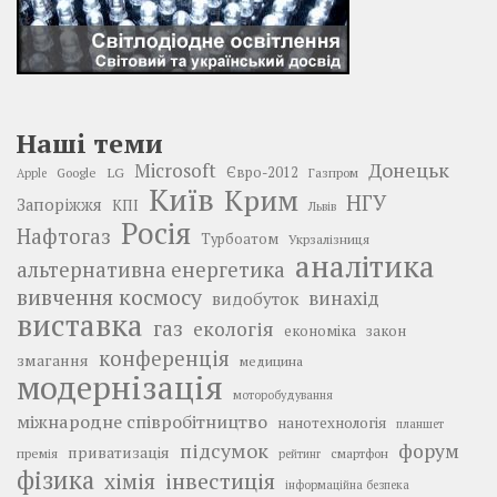
Наші теми
Донецьк
Microsoft
LG
Євро-2012
Google
Газпром
Apple
Київ
Крим
НГУ
Запоріжжя
КПІ
Львів
Росія
Нафтогаз
Турбоатом
Укрзалізниця
аналітика
альтернативна енергетика
вивчення космосу
винахід
видобуток
виставка
газ
екологія
економіка
закон
конференція
змагання
медицина
модернізація
моторобудування
міжнародне співробітництво
нанотехнологія
планшет
підсумок
форум
приватизація
премія
смартфон
рейтинг
фізика
інвестиція
хімія
інформаційна безпека