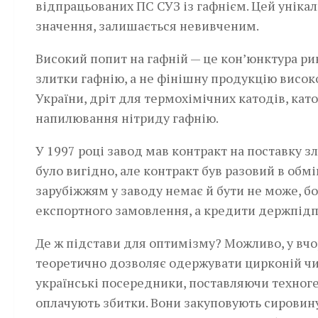
відпрацьованих ПС СУЗ із гафнієм. Цей уніка
значення, залишається невивченим.
Високий попит на гафній — це кон’юнктура р
злитки гафнію, а не фінішну продукцію висок
України, дріт для термохімічних катодів, к
напилювання нітриду гафнію.
У 1997 році завод мав конт­ракт на поставку з
було вигідно, але контракт був разовий в обм
зарубіжжям у заводу немає й бути не може, бо
експортного замовлення, а кредити держпідпр
Де ж підстави для оптимізму? Можливо, у вчо
теоретично дозволяє одержувати цирконій чисті
українські посередники, поставляючи техноге
оплачують збитки. Вони закуповують сировину