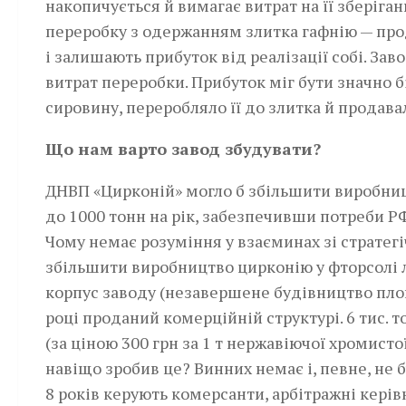
накопичується й вимагає витрат на її зберіган
переробку з одержанням злитка гафнію — про
і залишають прибуток від реалізації собі. Зав
витрат переробки. Прибуток міг бути значно 
сировину, переробляло її до злитка й продава
Що нам варто завод збудувати?
ДНВП «Цирконій» могло б збільшити виробниц
до 1000 тонн на рік, забезпечивши потреби РФ 
Чому немає розуміння у взаєминах зі стратег
збільшити виробництво цирконію у фторсолі л
корпус заводу (незавершене будівництво площ
році проданий комерційній структурі. 6 тис.
(за ціною 300 грн за 1 т нержавіючої хромистої
навіщо зробив це? Винних немає і, певне, н
8 років керують комерсанти, арбітражні керів