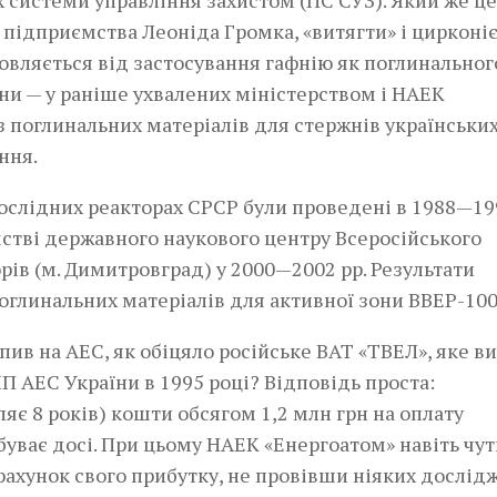
 системи управління захистом (ПС СУЗ). Який же це
а підприємства Леоніда Громка, «витягти» і цирконі
мовляється від застосування гафнію як поглинальног
ни — у раніше ухвалених міністерством і НАЕК
 поглинальних матеріалів для стержнів українських
ння.
ослідних реакторах СРСР були проведені в 1988—199
стві державного наукового центру Всеросійського
рів (м. Димитровград) у 2000—2002 рр. Результати
поглинальних матеріалів для активної зони ВВЕР-100
пив на АЕС, як обіцяло російське ВАТ «ТВЕЛ», яке в
 АЕС України в 1995 році? Відповідь проста:
ляє 8 років) кошти обсягом 1,2 млн грн на оплату
уває досі. При цьому НАЕК «Енерго­атом» навіть чут
рахунок свого прибутку, не провівши ніяких дослід