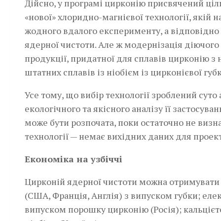
Дійсно, у програмі цирконію присвячений ціл
«нової» хлоридно-магнієвої технології, якій н
жодного вдалого експерименту, а відповідно
ядерної чистоти. Але ж модернізація діючого
продукції, придатної для сплавів цирконію з н
штатних сплавів із ніобієм із цирконієвої губ
Усе тому, що вибір технології зроблений сут
екологічного та якісного аналізу її застосув
може бути розпочата, поки остаточно не визн
технології — немає вихідних даних для проек
Економіка на узбіччі
Цирконій ядерної чистоти можна отримувати
(США, Франція, Англія) з випуском губки; еле
випуском порошку цирконію (Росія); кальцієт