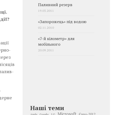
Паливний резерв
19.03.2011
ці.
дії?
«Запорожець» під водою
02.11.2010
«7-й кілометр» для
ації
мобільного
ерно-
20.09.2011
через
місяців
палив­
о
дерне
Наші теми
Microsoft
LG
Євро-2012
Google
Apple