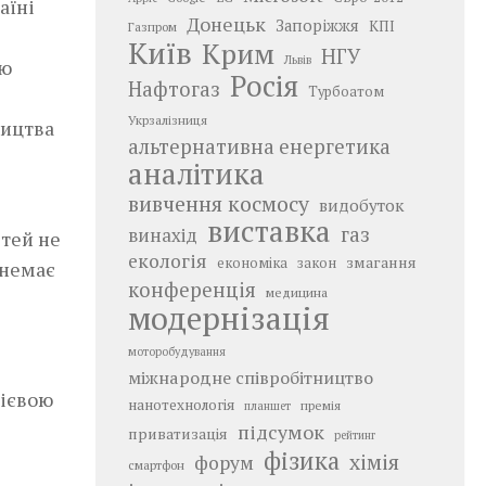
аїні
Донецьк
Запоріжжя
КПІ
Газпром
Київ
Крим
НГУ
Львів
ію
Росія
Нафтогаз
Турбоатом
Укрзалізниця
ництва
альтернативна енергетика
аналітика
вивчення космосу
видобуток
виставка
газ
винахід
стей не
екологія
змагання
економіка
закон
 немає
конференція
медицина
модернізація
моторобудування
міжнародне співробітництво
нієвою
нанотехнологія
премія
планшет
підсумок
приватизація
рейтинг
фізика
хімія
форум
смартфон