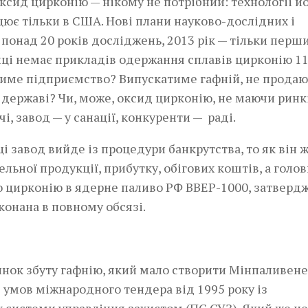
ксид цирконію — нікому не потрібний: технології й
ацює тільки в США. Нові плани науково-дослідних і
понад 20 років досліджень, 2013 рік — тільки перш
иці немає прикладів одержання сплавів цирконію 11
тиме підприємство? Випускатиме гафній, не прода
 державі? Чи, може, оксид цирконію, не маючи ринк
і, завод — у санації, конкуренти — раді.
ці завод вийде із процедури банкрутства, то як він
льної продукції, прибутку, обігових коштів, а голо
ого цирконію в ядерне паливо РФ ВВЕР-1000, затверд
иконана в повному обсязі.
ринок збуту гафнію, який мало створити Мінпаливене
умов міжнародного тендера від 1995 року із