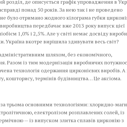
ий розділ, де описується графік упровадження в Укр
асправді понад 50 років. За нею так і не проведено
 не було отримано жодного кілограма губки циркон
 виробництва передбачає вже 2013 року випуск цієї
іобієм 1,0% і 2,5%. Але у світі немає досвіду вироб
ки. Україна вкотре вирішила здивувати весь світ?
о адміністративним шляхом, без економічного,
ання. Разом із тим модернізація виробничих потужно
ачена технологія одержання цирконієвих виробів. А
ту, кошторису, термінів будівництва… Це аксіома.
 за трьома основними технологіями: хлоридно-маг
ктролітичною, електролізом розплавлених солей, із
ермічною — із випуском злитка сплавів цирконію з