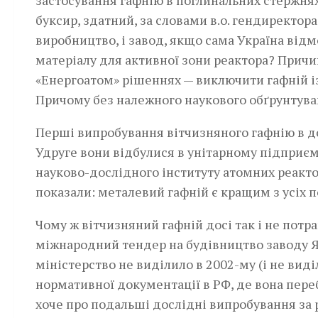
застосування гафнію в поглинальних стержнях
буксир, здатний, за словами в.о. гендиректор
виробництво, і завод, якщо сама Україна від
матеріалу для активної зони реактора? Причи
«Енергоатом» рішеннях — виключити гафній із
Причому без належного наукового обґрунтува
Перші випробування вітчизняного гафнію в д
Удруге вони відбулися в унітарному підприєм
науково-дослідного інституту атомних реакто
показали: металевий гафній є кращим з усіх 
Чому ж вітчизняний гафній досі так і не потра
міжнародний тендер на будівництво заводу ЯП
міністерство не виділило в 2002-му (і не виді
нормативної документації в РФ, де вона переб
хоче про подальші дослідні випробування за 