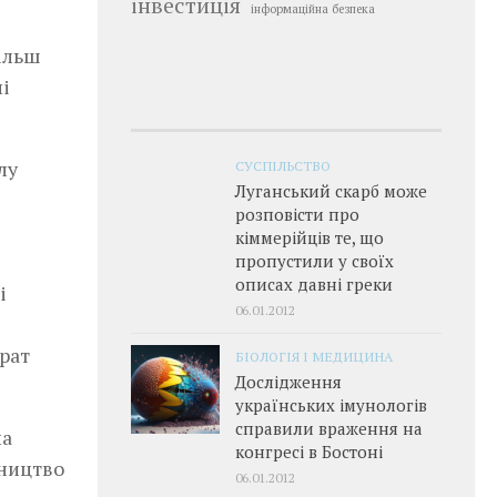
інвестиція
інформаційна безпека
більш
і
лу
СУСПІЛЬСТВО
Луганський скарб може
розповісти про
кіммерійців те, що
пропустили у своїх
описах давні греки
і
06.01.2012
рат
БІОЛОГІЯ І МЕДИЦИНА
Дослідження
українських імунологів
справили враження на
на
конгресі в Бостоні
бництво
06.01.2012