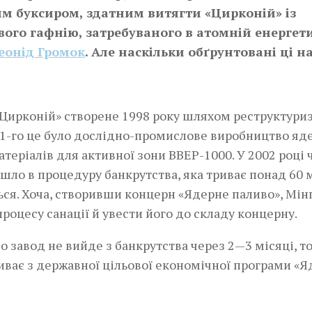
им буксиром, здатним витягти «Цирконій» із
ого гафнію, затребуваного в атомній енергети
Леонід Громок
. Але наскільки обґрунтовані ці на
ирконій» ство­рене 1998 року шляхом реструктуриз
1-го це було дослідно-промислове виробницт­во яд
теріалів для активної зони ВВЕР-1000. У 2002 році 
ло в процедуру банкрутства, яка триває понад 60 
иться. Хоча, створивши концерн «Ядерне паливо», Мін
процесу санації й увести його до складу концерну.
 завод не вийде з банкрутства через 2—3 місяці, т
ває з державної цільової економічної програми «Я