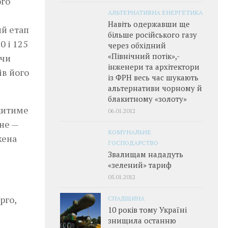
ого
АЛЬТЕРНАТИВНА ЕНЕРГЕТИКА
Навіть одержавши ще
ий етап
більше російського газу
0 і 125
через обхідний
«Північний потік»,­
ючи
інженери та архітектори
ів його
із ФРН весь час шукають
альтернативи чорному й
блакитному «золоту»
 житиме
06.01.2012
вне —
КОМУНАЛЬНЕ
жена
ГОСПОДАРСТВО
Звалищам нададуть
«зелений» тариф
05.01.2012
рго,
СПАДЩИНА
10 років тому Україні
знищила останню