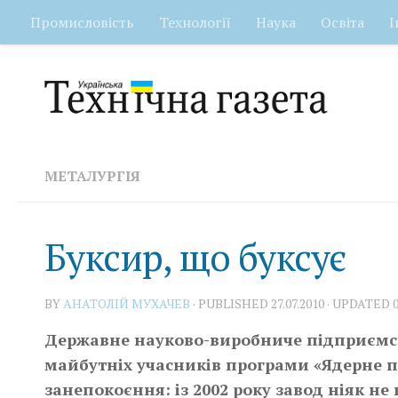
Промисловість
Технології
Наука
Освіта
І
Skip to content
МЕТАЛУРГІЯ
Буксир, що буксує
BY
АНАТОЛІЙ МУХАЧЕВ
· PUBLISHED
27.07.2010
· UPDATED
Державне науково-виробниче підприємст
майбутніх учасників програми «Ядерне п
занепокоєння: із 2002 року завод ніяк не