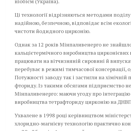
ніобієм (Україна).
Ці технології відрізняються методами поділу
надійною, безпечною, відповідає всім еколог
чистоти йодидного цирконію.
Однак за 12 років Мінпалив­енерго не знайшл
кальцієтермічного виробництва цирконієвих в
працювати на віт­чизняній сировині й випуск
перебуває в режимі тимчасової консервації, о
Потужності заводу так і застигли на хімічній
фториду. Із такими обсягами підприємство н
Мінпаливенерго: маючи угоду про інтеграцію 
виробництва тетрафториду цирконію на ДНВП
Ухвалене в 1998 році керівництвом міністерс
хлоридно-магнієву технологію практично кон