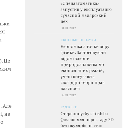
«Спецавтоматика»
запустив у експлуатацію
сучасний малярський
цех
льки
04.01.2012
АЕС
м
ЕКОНОМІЧНІ НАУКИ
Економіка з точки зору
фізики. Застосовуючи
відомі закони
). Це
природознавства до
леким
економічних реалій,
учені висувають
своєрідні теорії прав
власності
05.01.2012
. Але
ГАДЖЕТИ
, не
Стереоноутбук Toshiba
Qosmio для перегляду 3D
що
без окулярів не став