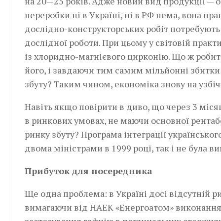
на 20—25 років. Адже новий вид продукції — о
переробки ні в Україні, ні в РФ нема, вона пр
дослідно-конструкторських робіт потребують 
дослідної роботи. При цьому у світовій практ
із хлоридно-магнієвого цирконію. Що ж роби
його, і завдаючи тим самим мільйонні збитки
збуту? Таким чином, економіка знову на узбічч
Навіть якщо повірити в диво, що через 3 міся
в ринкових умовах, не маючи основної рентабе
ринку збуту? Програма інтеграції україн­ськ
двома міністрами в 1999 році, так і не була в
Прибуток для посередника
Ще одна проблема: в Україні досі відсутній 
вимагаючи від НАЕК «Енергоатом» виконання 