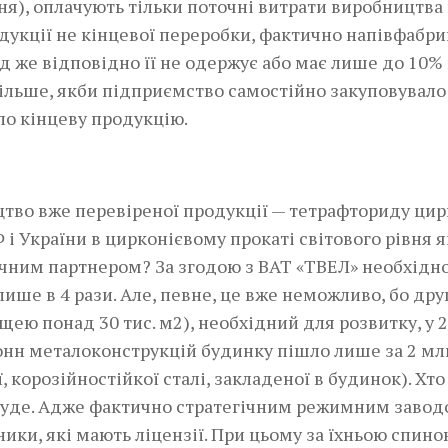
ня), оплачують тільки поточні витрати виробництва н
дукції не кінцевої переробки, фактично напівфабри
од же відповідно її не одержує або має лише до 10%
більше, якби підприємство самостійно закуповувало
ло кінцеву продукцію.
тво вже перевіреної продукції — тетра­фториду ци
і України в цирконієвому прокаті світового рівня я
ічним партнером? За згодою з ВАТ «ТВЕЛ» необхідн
ише в 4 рази. Але, певне, це вже неможливо, бо дру
ею понад 30 тис. м2), необхідний для розвитку, у 
 тонн металоконструкцій будинку пішло лише за 2 мл
, корозійностійкої сталі, закладеної в будинок). Хто
е буде. Адже фактично стратегічним режимним заво
ники, які мають ліцензії. При цьому за їхньою спин