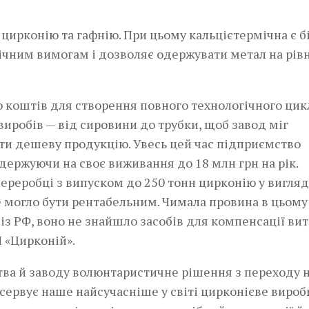
 цирконію та гафнію. При цьому кальцієтермічна є 
ічним вимогам і дозволяє одержувати метал на рівн
о коштів для створення повного технологічного цик
иробів — від сировини до трубки, щоб завод міг
ати дешеву продукцію. Увесь цей час підприємство
держуючи на своє виживання до 18 млн грн на рік.
 переробці з випуском до 250 тонн цирконію у вигляд
е могло бути рентабельним. Чимала провина в цьому
із РФ, воно не знайшло засобів для компенсації вит
 «Цирконій».
тва й заводу волюнтаристичне рішення з переходу 
сервує наше найсучасніше у світі цирконієве виро