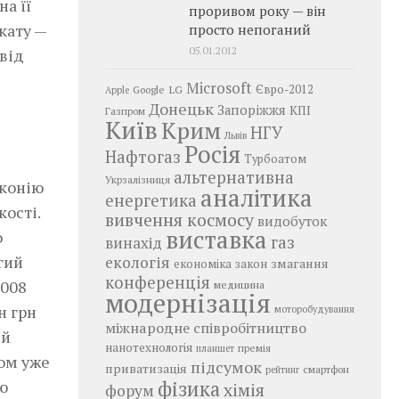
а її
проривом року — він
кату —
просто непоганий
05.01.2012
 від
Microsoft
LG
Євро-2012
Google
Apple
Донецьк
Запоріжжя
КПІ
Газпром
Київ
Крим
НГУ
Львів
Росія
Нафтогаз
Турбоатом
альтернативна
Укрзалізниця
рконію
аналітика
енергетика
кості.
вивчення космосу
видобуток
виставка
о
газ
винахід
гий
екологія
змагання
економіка
закон
конференція
2008
медицина
модернізація
н грн
моторобудування
міжнародне співробітництво
 й
нанотехнологія
премія
планшет
дом уже
підсумок
приватизація
смартфон
рейтинг
ою
фізика
хімія
форум