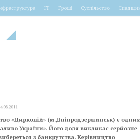
нфраструктура
ІТ
Гроші
Суспільство
Спадщи
04.08.2011
во «Цирконій» (м.Дніпродзержинськ) є одним
аливо України». Його доля викликає серйозне
 вибереться з банкрутства. Керівництво