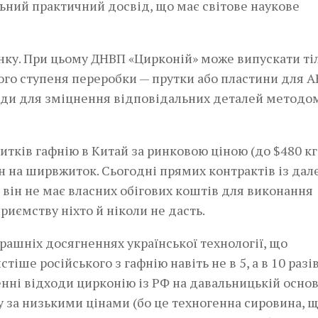
льний практичний досвід, що має світове наукове
инку. При цьому ДНВП «Цирконій» може випускати ті
ого ступеня переробки — прутки або пластини для 
атоди для зміцнення відповідальних деталей методо
литків гафнію в Китай за ринковою ціною (до $480 кг
ін на ширвжиток. Сьогодні прямих контрактів із да
 він не має власних обігових коштів для виконання
иємству ніхто й ніколи не дасть.
рашніх досягненнях української технології, що
ше російського з гафнію навіть не в 5, а в 10 разів
нні відходи цирконію із РФ на давальницькій основі
 за низькими цінами (бо це техногенна сировина, 