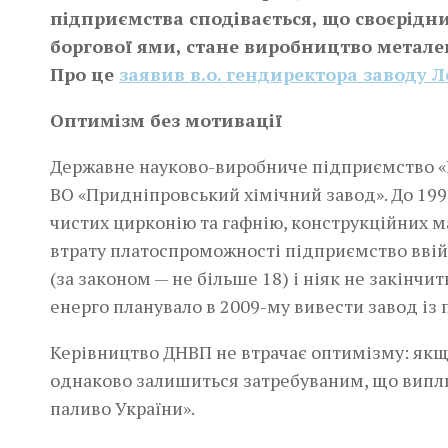
підприємства сподівається, що своєрідн
боргової ями, стане виробництво металев
Про це
заявив в.о. гендиректора заводу 
Оптимізм без мотивації
Державне науково-виробниче підприємство «Ц
ВО «Придніпровський хімічний завод». До 199
чистих цирконію та гафнію, конструкційних ма
втрату платоспроможності підприємство ввійш
(за законом — не більше 18) і ніяк не закінч
енерго планувало в 2009-му вивести завод із 
Керівництво ДНВП не втрачає оптимізму: якщо
однаково залишиться затребуваним, що випли
паливо України».