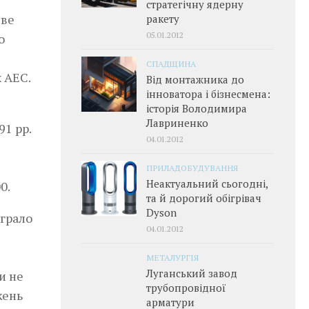
стратегічну ядерну
єве
ракету
05.01.2012
о
СПАДЩИНА
 АЕС.
Від монтажника до
інноватора і бізнесмена:
історія Володимира
Лавриненко
1 рр.
04.01.2012
ПРИЛАДОБУДУВАННЯ
Неактуальний сьогодні,
0.
та й дорогий обігрівач
Dyson
играло
04.01.2012
МЕТАЛУРГІЯ
Луганський завод
и не
трубопровідної
жень
арматури