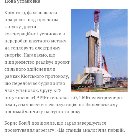
Нова установка
Крім того, фахівці шахти
працюють над проектом
запуску другої
когенераційної установки з
переробки шахт­ного метану
на теплову та електричну
енергію. Нагадаємо, що
підприємство реалізує проект
спільного здійснення в
рамках Кіотського протоколу,
що передбачає будівництво
двох установок. Другу КГУ
потужністю 34,9 МВт теплової і 37,4 МВт електроенергії
планується ввести в експлуатацію на Яковлевському
проммайданчику наступного року.
Борис Бокій повідомив, що зараз завершується
проектування агрегату: «Ця станція аналогічна першій,