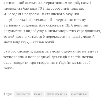
активно займається альтернативним видобутком і
проводить близько 70% гідророзривів пластів.
«Сьогодні є розробки зі сланцевого газу, які
відрізняються від технології одержання метану
вугільних родовищ. Але оскільки в США непогані
результати з видобутку в низькопористих середовищах,
то цей досвід хотілося б перекласти на наші умови й
мати віддачу», — сказав Бокій.
За його словами, тільки за умови одержання метану за
технологіями попередньої дегазації пластів можна
буде говорити про створення в Україні метанової
галузі.
Tags:
видобуток
метан
шахта Засядька
шахтний газ