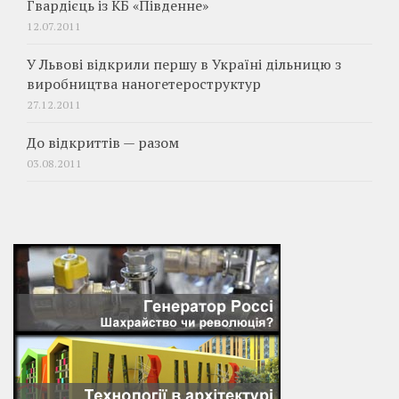
Гвардієць із КБ «Південне»
12.07.2011
У Львові відкрили першу в Україні дільницю з
виробництва наногетероструктур
27.12.2011
До відкриттів — разом
03.08.2011