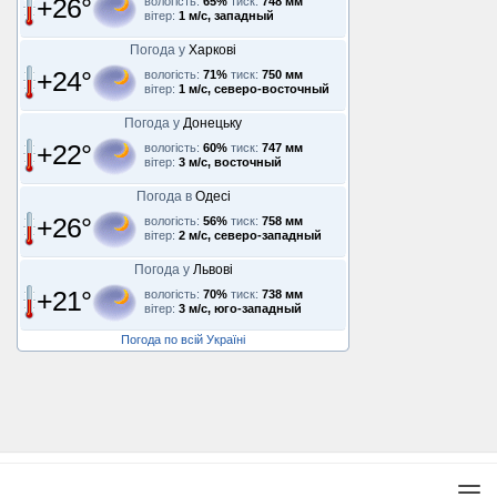
+26°
вологість:
65%
тиск:
748 мм
вітер:
1 м/с, западный
Погода у
Харкові
+24°
вологість:
71%
тиск:
750 мм
вітер:
1 м/с, северо-восточный
Погода у
Донецьку
+22°
вологість:
60%
тиск:
747 мм
вітер:
3 м/с, восточный
Погода в
Одесі
+26°
вологість:
56%
тиск:
758 мм
вітер:
2 м/с, северо-западный
Погода у
Львові
+21°
вологість:
70%
тиск:
738 мм
вітер:
3 м/с, юго-западный
Погода по всій Україні