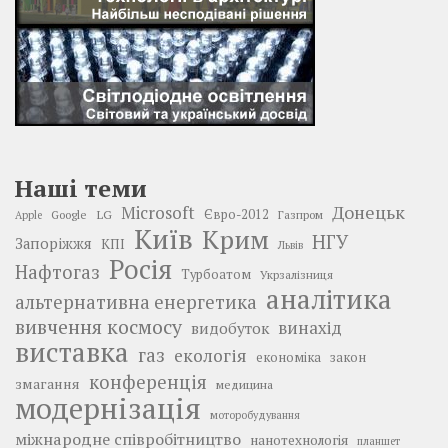
Наші теми
Донецьк
Microsoft
LG
Євро-2012
Google
Газпром
Apple
Київ
Крим
НГУ
Запоріжжя
КПІ
Львів
Росія
Нафтогаз
Турбоатом
Укрзалізниця
аналітика
альтернативна енергетика
вивчення космосу
винахід
видобуток
виставка
газ
екологія
економіка
закон
конференція
змагання
медицина
модернізація
моторобудування
міжнародне співробітництво
нанотехнологія
планшет