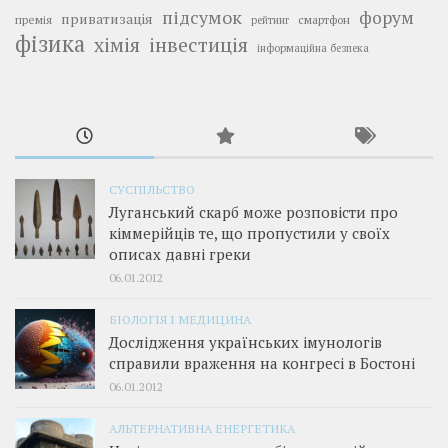
підсумок
форум
приватизація
премія
смартфон
рейтинг
фізика
інвестиція
хімія
інформаційна безпека
СУСПІЛЬСТВО
Луганський скарб може розповісти про
кіммерійців те, що пропустили у своїх
описах давні греки
06.01.2012
БІОЛОГІЯ І МЕДИЦИНА
Дослідження українських імунологів
справили враження на конгресі в Бостоні
06.01.2012
АЛЬТЕРНАТИВНА ЕНЕРГЕТИКА