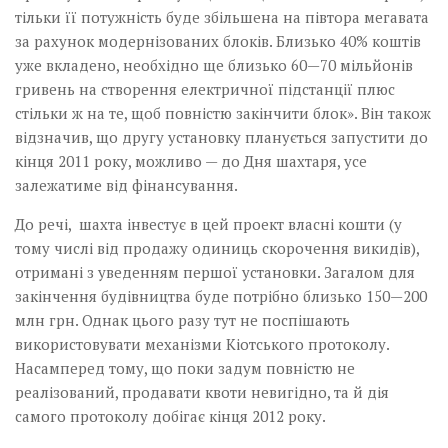
тільки її потужність буде збільшена на півтора мегавата
за рахунок модернізованих блоків. Близько 40% коштів
уже вкладено, необхідно ще близько 60—70 мільйонів
гривень на створення електричної підстанції плюс
стільки ж на те, щоб повністю закінчити блок». Він також
відзначив, що другу установку планується запустити до
кінця 2011 року, можливо — до Дня шахтаря, усе
залежатиме від фінансування.
До речі, шахта інвестує в цей проект власні кошти (у
тому числі від продажу одиниць скорочення викидів),
отримані з уведенням першої установки. Загалом для
закінчення будівництва буде потрібно близько 150—200
млн грн. Однак цього разу тут не поспішають
використовувати механізми Кіотського протоколу.
Насамперед тому, що поки задум повністю не
реалізований, продавати квоти невигідно, та й дія
самого протоколу добігає кінця 2012 року.