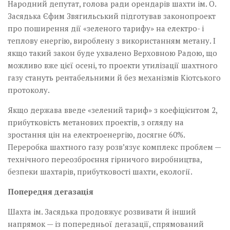
Народний депутат, голова ради орендарів шахти ім. О.
Засядька Єфим Звягильський підготував законопроект
про поширення дії «зеленого тарифу» на електро- і
теплову енергію, вироблену з використанням метану. І
якщо такий закон буде ухвалено Верховною Радою, що
можливо вже цієї осені, то проекти утилізації шахтного
газу стануть рентабельними й без механізмів Кіотського
протоколу.
Якщо держава введе «зелений тариф» з коефіцієнтом 2,
прибутковість метанових проектів, з огляду на
зростання цін на електроенергію, досягне 60%.
Переробка шахтного газу розв’язує комплекс проблем —
технічного переозброєння гірничого виробництва,
безпеки шахтарів, прибутковості шахти, екології.
Попередня дегазація
Шахта ім. Засядька продовжує розвивати й інший
напрямок — із попередньої дегазації, спрямований