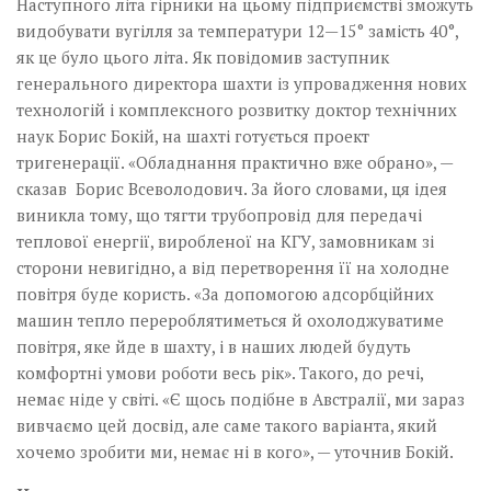
Наступного літа гірники на цьому підприємстві зможуть
видобувати вугілля за температури 12—15° замість 40°,
як це було цього літа. Як повідомив заступник
генерального директора шахти із упровадження нових
технологій і комплексного розвитку доктор технічних
наук Борис Бокій, на шахті готується проект
тригенерації. «Обладнання практично вже обрано», —
сказав Борис Всеволодович. За його словами, ця ідея
виникла тому, що тягти трубопровід для передачі
теплової енергії, виробленої на КГУ, замовникам зі
сторони невигідно, а від перетворення її на холодне
повітря буде користь. «За допомогою адсорбційних
машин тепло перероблятиметься й охолоджуватиме
повітря, яке йде в шахту, і в наших людей будуть
комфортні умови роботи весь рік». Такого, до речі,
немає ніде у світі. «Є щось подібне в Австралії, ми зараз
вивчаємо цей досвід, але саме такого варіанта, який
хочемо зробити ми, немає ні в кого», — уточнив Бокій.