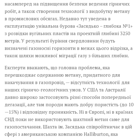
насамперед на підвищення безпеки ведення гірничих
робіт, а також створення технології з видобутку метану
в промислових обсягах. Недавно тут уведена в
експлуатацію унікальна бурова «Засядько – глибока №1»
з розвідки вугільних пластів на проектній глибині 3250
метрів. У результаті буріння свердловини будуть
визначені газоносні горизонти в межах цього відрізка, а
також шляхи можливої міграції газу з більших глибин.
Експерти вважають, що головна проблема, яка
перешкоджає одержанню метану, придатного для
накачування в газопровід, — відсутність технології для
наших гірничо-геологічних умов. У США та Австралії
давно широко застосовують різні способи попередньої
дегазації, але там породи мають добру пористість (до 10
—15%) і відповідну проникність. Ні в Європі, ні в країнах
СНД поки не використовують шахтний метан саме для
газопостачання. Шахта ім. Засядька співробітничає в цій
сфері з американською компанією Halliburton, яка