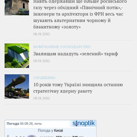
Навіть одержавши ще більше російського
газу через обхідний «Північний потік»,­
інженери та архітектори із ФРН весь час
шукають альтернативи чорному й
блакитному «золоту»
06.01.2012
КОМУНАЛЬНЕ ГОСПОДАРСТВО
Звалищам нададуть «зелений» тариф
05.01.2012
СПАДЩИНА
10 років тому Україні знищила останню
стратегічну ядерну ракету
05.01.2012
Погода
06.08.26, ночь
Погода у
Києві