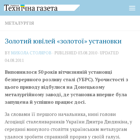
Skip to content
МЕТАЛУРГІЯ
Золотий ювілей «золотої» установки
BY
МИКОЛА СТОЛЯРОВ
· PUBLISHED
03.08.2010
· UPDATED
04.08.2011
Виповнилося 50 років вітчизняній установці
безперервного розливу сталі (УБРС). Урочистості з
цього приводу відбулися на Донецькому
металургійному заводі, де установка вперше була
запущена й успішно працює досі.
За словами її першого начальника, нині голови
Асоціації сталеливарників України Дмитра Дюдюкіна, у
середині минулого століття українським металургам
удалося зробити справжній прорив у своїй галузі.