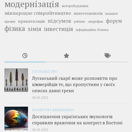
модернізація
моторобудування
міжнародне співробітництво
нанотехнологія
планшет
підсумок
форум
приватизація
премія
смартфон
рейтинг
фізика
інвестиція
хімія
інформаційна безпека
СУСПІЛЬСТВО
Луганський скарб може розповісти про
кіммерійців те, що пропустили у своїх
описах давні греки
06.01.2012
БІОЛОГІЯ І МЕДИЦИНА
Дослідження українських імунологів
справили враження на конгресі в Бостоні
06.01.2012