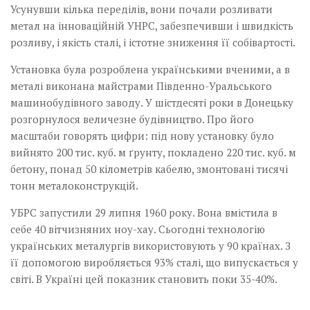
Усунувши кілька переділів, вони почали розливати
метал на інноваційній УНРС, забезпечивши і швидкість
розливу, і якість сталі, і істотне зниження її собівартості.
Установка була розроблена українськими вченими, а в
металі виконана майстрами Південно-Уральського
машинобудівного заводу. У шістдесяті роки в Донецьку
розгорнулося величезне будівництво. Про його
масштаби говорять цифри: під нову установку було
вийнято 200 тис. куб. м ґрунту, покладено 220 тис. куб. м
бетону, понад 50 кілометрів кабелю, змонтовані тисячі
тонн метало­конструкцій.
УБРС запустили 29 липня 1960 року. Вона вмістила в
себе 40 вітчизняних ноу-хау. Сьогодні технологію
українських металургів використовують у 90 країнах. З
її допомогою виробляється 93% сталі, що випускається у
світі. В Україні цей показник становить поки 35-40%.