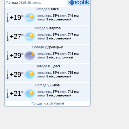
Погода
08.08.26, вечер
Погода у
Києві
+19°
вологість:
75%
тиск:
749 мм
вітер:
3 м/с, северный
Погода у
Харкові
+27°
вологість:
67%
тиск:
747 мм
вітер:
2 м/с, северный
Погода у
Донецьку
+29°
вологість:
37%
тиск:
743 мм
вітер:
1 м/с, восточный
Погода в
Одесі
+29°
вологість:
54%
тиск:
755 мм
вітер:
5 м/с, северный
Погода у
Львові
+21°
вологість:
57%
тиск:
742 мм
вітер:
3 м/с, северный
Погода по всій Україні