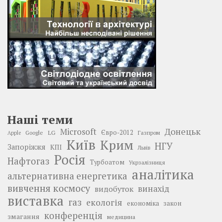
Наші теми
Донецьк
Microsoft
LG
Євро-2012
Google
Газпром
Apple
Київ
Крим
НГУ
Запоріжжя
КПІ
Львів
Росія
Нафтогаз
Турбоатом
Укрзалізниця
аналітика
альтернативна енергетика
вивчення космосу
винахід
видобуток
виставка
газ
екологія
економіка
закон
конференція
змагання
медицина