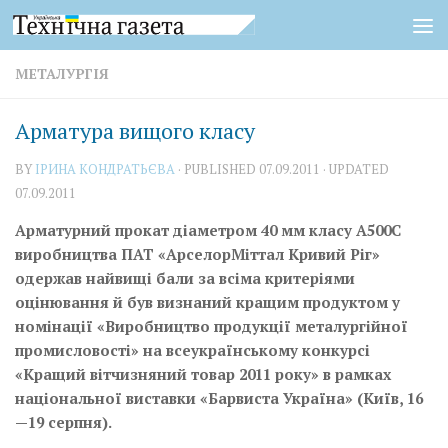
Skip to content
МЕТАЛУРГІЯ
Арматура вищого класу
BY
ІРИНА КОНДРАТЬЄВА
· PUBLISHED
07.09.2011
· UPDATED
07.09.2011
Арматурний прокат діаметром 40 мм класу А500С
виробництва ПАТ «АрселорМіттал Кривий Ріг»
одержав найвищі бали за всіма критеріями
оцінювання й був визнаний кращим продуктом у
номінації «Виробництво продукції металургійної
промисловості» на всеукраїнському конкурсі
«Кращий вітчизняний товар 2011 року» в рамках
національної виставки «Барвиста Україна» (Київ, 16
—19 серпня).