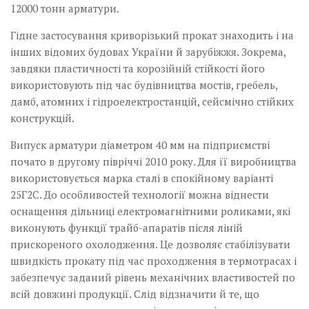
12000 тонн арматури.
Гідне застосування криворізький прокат знаходить і на
інших відомих будовах України й зарубіжжя. Зокрема,
завдяки пластичності та корозійній стійкості його
використовують під час будівництва мостів, гребель,
дамб, атомних і гідроелектростанцій, сейсмічно стійких
конструкцій.
Випуск арматури діаметром 40 мм на підприємстві
почато в другому півріччі 2010 року. Для її виробництва
використовується марка сталі в спокійному варіанті
25Г2С. До особливостей технології можна віднести
оснащення дільниці електромагнітними роликами, які
виконують функції трайб-апаратів після ліній
прискореного охолодження. Це дозволяє стабілізувати
швидкість прокату під час проходження в термотрасах і
забезпечує заданий рівень механічних властивостей по
всій довжині продукції. Слід відзначити й те, що