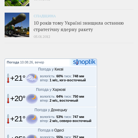
СПАДЩИНА
10 років тому Україні знищила останню
стратегічну ядерну ракету
05.01.2012
Погода
10.08.26, вечер
Погода у
Києві
+21°
вологість:
60%
тиск:
748 мм
вітер:
1 м/с, юго-восточный
Погода у
Харкові
+20°
вологість:
64%
тиск:
750 мм
вітер:
2 м/с, восточный
Погода у
Донецьку
+21°
вологість:
53%
тиск:
747 мм
вітер:
2 м/с, северо-восточный
Погода в
Одесі
вологість:
55%
тиск:
757 мм