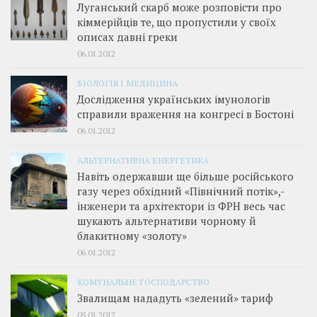
Луганський скарб може розповісти про
кіммерійців те, що пропустили у своїх
описах давні греки
06.01.2012
БІОЛОГІЯ І МЕДИЦИНА
Дослідження українських імунологів
справили враження на конгресі в Бостоні
06.01.2012
АЛЬТЕРНАТИВНА ЕНЕРГЕТИКА
Навіть одержавши ще більше російського
газу через обхідний «Північний потік»,­
інженери та архітектори із ФРН весь час
шукають альтернативи чорному й
блакитному «золоту»
06.01.2012
КОМУНАЛЬНЕ ГОСПОДАРСТВО
Звалищам нададуть «зелений» тариф
05.01.2012