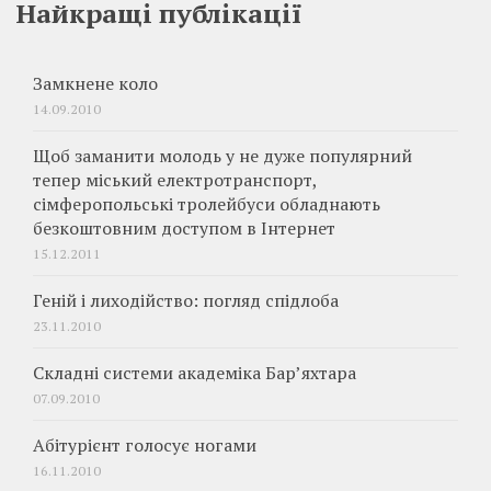
Найкращі публікації
Замкнене коло
14.09.2010
Щоб заманити молодь у не дуже популярний
тепер міський електротранспорт,
сімферопольські тролейбуси обладнають
безкоштовним доступом в Інтернет
15.12.2011
Геній і лиходійство: погляд спідлоба
23.11.2010
Складні системи академіка Бар’яхтара
07.09.2010
Абітурієнт голосує ногами
16.11.2010