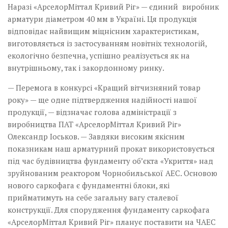
Наразі «АрселорМіттал Кривий Ріг» — єдиний виробник
арматури діаметром 40 мм в Україні. Ця продукція
відповідає найвищим міцнісним характеристикам,
виготовляється із застосуванням новітніх технологій,
екологічно безпечна, успішно реалізується як на
внутрішньому, так і закордонному ринку.
— Перемога в конкурсі «Кращий вітчизняний товар
року» — ще одне підтвердження надійності нашої
продукції, — відзначає голова адміністрації з
виробництва ПАТ «АрселорМіттал Кривий Ріг»
Олександр Іоськов. — Завдяки високим якісним
показникам наш арматурний прокат використовується
під час будівництва фундаменту об’єкта «Укриття» над
зруйнованим реактором Чорнобильської АЕС. Основою
нового саркофага є фундаментні блоки, які
прийматимуть на себе загальну вагу сталевої
конструкції. Для спорудження фундаменту саркофага
«АрселорМіттал Кривий Ріг» планує поставити на ЧАЕС