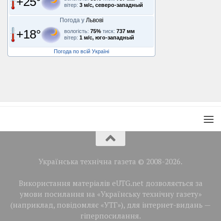
+25°
вітер:
3 м/с, северо-западный
Погода у
Львові
+18°
вологість:
75%
тиск:
737 мм
вітер:
1 м/с, юго-западный
Погода по всій Україні
Українська технічна газета © 2008-2026.
Використання матеріалів eUTG.net дозволяється за
умови посилання на «Українську технічну газету»
(наприклад, повідомляє «УТГ»), для інтернет-видань —
гіперпосилання.