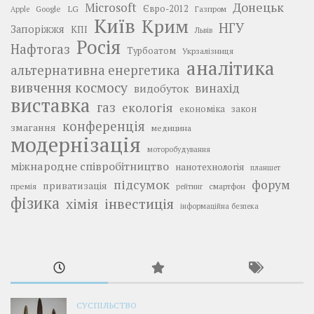
Донецьк
Microsoft
LG
Євро-2012
Google
Газпром
Apple
Київ
Крим
НГУ
Запоріжжя
КПІ
Львів
Росія
Нафтогаз
Турбоатом
Укрзалізниця
аналітика
альтернативна енергетика
вивчення космосу
винахід
видобуток
виставка
газ
екологія
економіка
закон
конференція
змагання
медицина
модернізація
моторобудування
міжнародне співробітництво
нанотехнологія
планшет
підсумок
форум
приватизація
премія
смартфон
рейтинг
фізика
інвестиція
хімія
інформаційна безпека
СУСПІЛЬСТВО