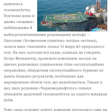
намічені в
газовидобутку.
Пов’язані вони із
двома «новими»
найбільшими й
найперспективнішими родовищами шельфу —
Одеським і Безіменним (північно-західна частина),
запаси яких становлять понад 35 млрд м3 природного
газу. На них сьогодні вся надія, оскільки, як говорить
Петро Мельничук, проведені компанією заходи на
діючих родовищах (ущільнення сітки експлуатаційних
свердловин, збільшення експлуатаційного буріння) не
дають бажаних результатів, необхідних для
нарощування обсягів газу, що видобувається. Тільки із
цих двох родовищ «Чорноморнафтогаз» планує
збільшити щорічний газовидобуток до одного мільярда
кубів.
Тому зараз основну роботу компанія зосереджує саме на