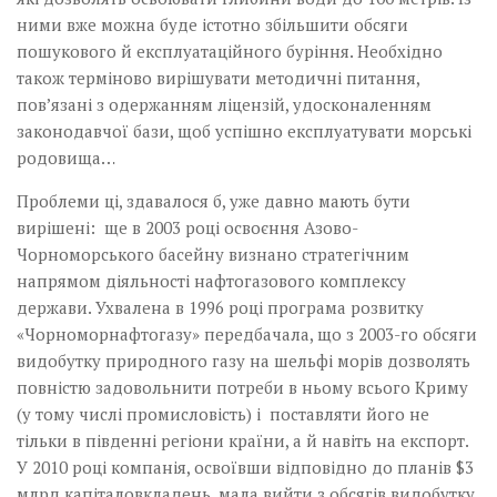
ними вже можна буде істотно збільшити обсяги
пошукового й експлуатаційного буріння. Необхідно
також терміново вирішувати методичні питання,
пов’язані з одержанням ліцензій, удосконаленням
законодавчої бази, щоб успішно експлуатувати морські
родовища…
Проблеми ці, здавалося б, уже давно мають бути
вирішені: ще в 2003 році освоєння Азово-
Чорноморського басейну визнано стратегічним
напрямом діяльності нафтогазового комплексу
держави. Ухвалена в 1996 році програма розвитку
«Чорноморнафтогазу» передбачала, що з 2003-го обсяги
видобутку природного газу на шельфі морів дозволять
повністю задовольнити потреби в ньому всього Криму
(у тому числі промисловість) і поставляти його не
тільки в південні регіони країни, а й навіть на експорт.
У 2010 році компанія, освоївши відповідно до планів $3
млрд капіталовкладень, мала вийти з обсягів видобутку