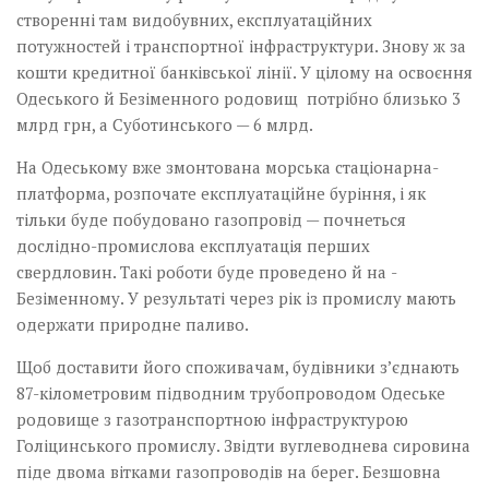
створенні там видобувних, експлуатаційних
потужностей і транспортної інфраструктури. Знову ж за
кошти кредитної банківської лінії. У цілому на освоєння
Одеського й Безіменного родовищ потрібно близько 3
млрд грн, а Суботинського — 6 млрд.
На Одеському вже змонтована морська стаціонарна­­
платформа, розпочате експлуатаційне буріння, і як
тільки буде побудовано газопровід — почнеться
дослідно-промислова експлуатація перших
свердловин. Такі роботи буде проведено й на ­
Безіменному. У результаті через рік із промислу мають
одержати природне паливо.
Щоб доставити його споживачам, будівники з’єднають
87-кілометровим підводним трубопроводом Одеське
родовище з газотранспортною інфраструктурою
Голіцинського промислу. Звідти вуглеводнева сировина
піде двома вітками газопроводів на берег. Безшовна