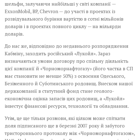
шельфи, залучаючи найбільші у світі компанії —
ExxonMobil, BP, Chevron — до участі в проектах із
розвідувального буріння вартістю в сотні мільйонів
доларів і в проектах повного циклу — на мільярди
доларів.
До нас же, відповідно до недавнього розпорядження
Кабміну, заходить російський «Лукойл». Зараз
визначаються умови договору про спільну діяльність
цієї компанії й «Чорноморнафтогазу» (його частка в СП
має становити не менше 50%) з освоєння Одеського,
Безіменного й Суботинського родовищ. Внеском нашої
держкомпанії в статутний фонд стане геолого-
економічна оцінка запасів цих родовищ, а «Лукойл»
інвестує фінансові ресурси, технології та обладнання.
Утім, це ще тільки розмови, які цілком може спіткати
доля підписаного ще в березні 2007 року й забутого
тристороннього прото­колу між «Чорноморнафто­газом»,