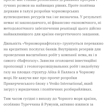
гучних розмов на найвищих рівнях. Проте політика
держави в галузі розробки чорноморських
вуглеводневих ресурсів так і не визначена. У результаті
немає ні законодавчого, ні фінансово-економічного, ні
методологічного забезпечення реалізації цього дійсно
найважливішого для країни енергетичного завдання.
Діяльність «Черноморнафтогазу» ґрунтується переважно
на кредитних послугах банків. Внутрішніх резервів для
проведення масштабних робіт у компанії нема, як і в
самого «Нафтогазу». Зависли оголошені інвестиційні
пропозиції з геолого­розвідувальних робіт і видобутку
газу на площах структур Абіха й Палласа в Чорному
морі. Не кажучи вже про проект розробки
Прикерченського блоку з Venko International, який
загруз у юридичних і політичних розбирайлівках.
Тим часом сусідні з виходу до Чорного моря країни,
особливо Туреччина й Румунія, активно взялися за