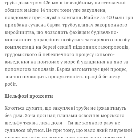
труба діаметром 426 мм в ізоляційному виготовленні
обсягом майже 14 тисяч тонн уже закуплена,
повідомляє прес-служба компанії. Майже за 400 млн грн
придбана сучасна баржа-трубоукладач закордонного
виробництва, що дозволить фахівцям будівельно-
монтажного уп­равління позбутися застарілого способу
комплектації на березі секцій підводних газо­проводів,
трудомісткого й небезпечного процесу їхнього­
виведення на понтонах у море й укладання на дно за
допомогою водолазів. Баржа автоматизує цей процес,
значно підвищить продуктивність праці й безпеку
робіт.
Шельфові прожекти
Хочеться думати, що закуп­лені труби не іржавітимуть
без діла. Хоча досі над планами освоєння морського
шельфу тяжіла лиха доля — їм ще жодного разу не
судилося збутися. Це при тому, що мало який галузевий
проект має стільки розписаних державних програм і