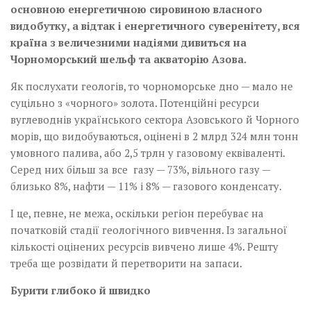
основною енергетичною сировиною власного
видобутку, а відтак і енергетичного суверенітету, вся
країна з величезними надіями дивиться на
Чорноморський шельф та акваторію Азова.
Як послухати геологів, то чорноморське дно — мало не
суцільно з «чорного» золота. Потенційні ресурси
вуглеводнів українського сектора Азовського й Чорного
морів, що видобуваються, оцінені в 2 млрд 324 млн тонн
умовного палива, або 2,5 трлн у газовому еквіваленті.
Серед них більш за все газу — 73%, вільного газу —
близько 8%, нафти — 11% і 8% — газового конденсату.
І це, певне, не межа, оскільки регіон перебуває на
початковій стадії геологічного вивчення. Із загальної
кількості оцінених ресурсів вивчено лише 4%. Решту
треба ще розвідати й перетворити на запаси.
Бурити глибоко й швидко