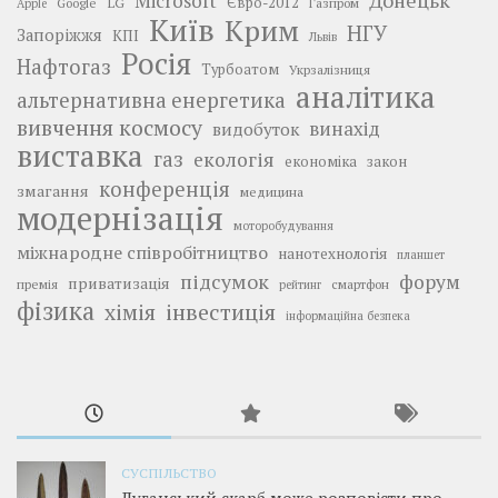
Донецьк
Microsoft
LG
Євро-2012
Google
Газпром
Apple
Київ
Крим
НГУ
Запоріжжя
КПІ
Львів
Росія
Нафтогаз
Турбоатом
Укрзалізниця
аналітика
альтернативна енергетика
вивчення космосу
винахід
видобуток
виставка
газ
екологія
економіка
закон
конференція
змагання
медицина
модернізація
моторобудування
міжнародне співробітництво
нанотехнологія
планшет
підсумок
форум
приватизація
премія
смартфон
рейтинг
фізика
інвестиція
хімія
інформаційна безпека
СУСПІЛЬСТВО