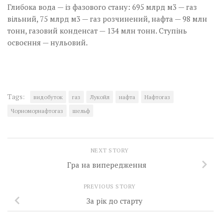
Глибока вода — із фазового стану: 695 млрд м3 — газ
вільний, 75 млрд м3 — газ розчинений, нафта — 98 млн
тонн, газовий конденсат — 134 млн тонн. Ступінь
освоєння — нульовий.
Tags:
видобуток
газ
Лукойл
нафта
Нафтогаз
Чорноморнафтогаз
шельф
NEXT STORY
Гра на випередження
PREVIOUS STORY
За рік до старту