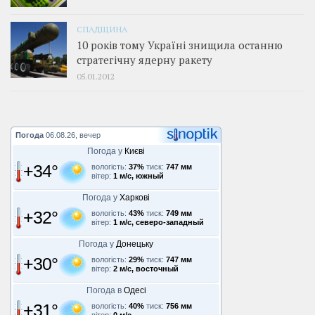
СПАДЩИНА
10 років тому Україні знищила останню
стратегічну ядерну ракету
05.01.2012
Погода
06.08.26, вечер
Погода у
Києві
+34°
вологість:
37%
тиск:
747 мм
вітер:
1 м/с, южный
Погода у
Харкові
+32°
вологість:
43%
тиск:
749 мм
вітер:
1 м/с, северо-западный
Погода у
Донецьку
+30°
вологість:
29%
тиск:
747 мм
вітер:
2 м/с, восточный
Погода в
Одесі
+31°
вологість:
40%
тиск:
756 мм