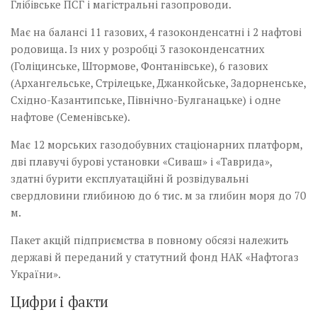
Глібівське ПСГ і магістральні газопроводи.
Має на балансі 11 газових, 4 газоконденсатні і 2 нафтові
родовища. Із них у розробці 3 газоконденсатних
(Голіцинське, Штормове, Фонтанівське), 6 газових
(Архангельське, Стрілецьке, Джанкойське, Задорненське,
Східно-Казантипське, Північно-Булганацьке) і одне
нафтове (Семенівське).
Має 12 морських газодобувних стаціонарних платформ,
дві плавучі бурові установки «Сиваш» і «Таврида»,
здатні бурити експлуатаційні й розвідувальні
свердловини глибиною до 6 тис. м за глибин моря до 70
м.
Пакет акцій підприємства в повному обсязі належить
державі й переданий у статутний фонд НАК «Нафтогаз
України».
Цифри і факти