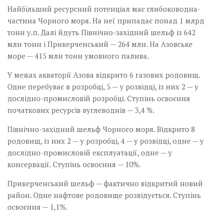
Найбільший ресурсний потенціал має глибоководна­
частина Чорного моря. На неї припадає понад 1 млрд
тонн у.п. Далі йдуть Північно-західний шельф із 642
млн тонн і Прикерченський — 264 млн. На Азовське
море — 415 млн тонн умовного палива.
У межах акваторії Азова відкрито 6 газових родовищ.
Одне перебуває в розробці, 5 — у розвідці, із них 2 — у
дослідно-промисловій розробці. Ступінь освоєння
початкових ресурсів вуглеводнів — 3,4 %.
Північно-західний шельф Чорного моря. Відкрито 8
родовищ, із них 2 — у розробці, 4 — у розвідці, одне — у
дослідно-промисловій експлуатації, одне — у
консервації. Ступінь освоєння — 10%.
Прикерченський шельф — фактично відкритий новий
район. Одне нафтове родовище розвідується. Ступінь
освоєння — 1,1%.