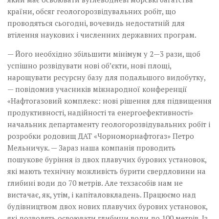
країни, обсяг геологорозвідувальних робіт, що
проводяться сьогодні, вочевидь недостатній для
втілення наукових і численних державних програм.
— Його необхідно збільшити мінімум у 2—3 рази, щоб
успішно розвідувати нові об’єкти, нові площі,
нарощувати ресурсну базу для подальшого видобутку,
— повідомив учасників міжнародної конференції
«Нафто­газовий комплекс: нові рішення для підвищення
продуктивності, надійності та енергоефективності»
начальник департаменту геологорозвідувальних робіт і
розробки родовищ ДАТ «Чорноморнафтогаз» Петро
Мельничук. — Зараз наша компанія проводить
пошукове буріння із двох плавучих бурових установок,
які мають технічну можливість бурити свердловини на
глибині води до 70 метрів. Але техзасобів нам не
вистачає, як, утім, і капіталовкладень. Працюємо над
будівництвом двох нових плавучих бурових установок,
які дозволять освоювати глибини води до 100 метрів. Із