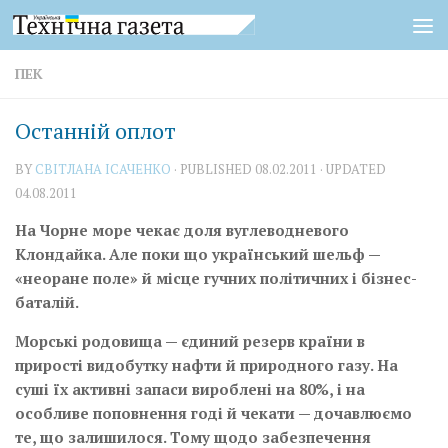
Skip to content
ПЕК
Останній оплот
BY
СВІТЛАНА ІСАЧЕНКО
· PUBLISHED
08.02.2011
· UPDATED
04.08.2011
На Чорне море чекає доля вуглеводневого
Клондайка. Але поки що український шельф —
«неоране поле» й місце гучних політичних і бізнес-
баталій.
Морські родовища — єдиний резерв країни в
прирості видобутку нафти й природного газу. На
суші їх активні запаси вироблені на 80%, і на
особливе поповнення годі й чекати — дочавлюємо
те, що залишилося. Тому щодо забезпечення