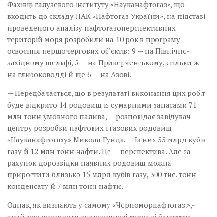
Фахівці галузевого інституту «Науканафтогаз», що
входить до складу НАК «Нафто­газ України», на підставі
проведеного аналізу нафто­газоперспективних
територій моря розробили на 10 років програму
освоєння першо­чергових об’єктів: 9 — на Північно-
західному шельфі,­ 5 — на Прикерченському, стільки ж —
на глибоководді й ще 6 — на Азові.
— Передбачається, що в результаті виконання цих робіт
буде відкрито 14 родовищ із сумарними запасами 71
млн тонн умовного палива, — розповідає завідувач
центру розробки нафтових і газових родовищ
«Науканафтогазу» Микола Гунда. — Із них 55 млрд кубів
газу й 12 млн тонн нафти. Це — перспектива. Але за
рахунок дорозвідки наявних родовищ можна
приростити близько 15 млрд кубів газу, 300 тис. тонн
конденсату й 7 млн тонн нафти.
Однак, як визнають у самому «Чорноморнафтогазі»,­
який має освоювати вуглеводневі морські багатства