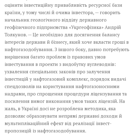
оцінити інвестиційну привабливість ресурсної бази
країни, у тому числі й очима інвестора, — говорить
начальник геологічного відділу державного
геофізичного підприємства «Укр­геофізика» Андрій
Толкунов. — Це необхідно для досягнення балансу
інтересів держави й бізнесу, який хоче вкласти гроші в
нафтогазодобування. З іншого боку, давно потребують
вирішення багато проблем із правових умов
інвестування в проекти з видобутку вуглеводнів:
ухвалення спеціальних законів про залучення
інвестицій у нафтогазовий комплекс, порядок видачі
спецдозволів на користування нафтогазоносними
надрами, про спрощення процедури ліцензування та
посилення вимог виконання умов таких ліцензій. На
жаль, в Україні досі не розроблена методика, яка
дозволяє обраховувати непрямі державні доходи й
мультиплікаційний ефект від реалізації інвест­
пропозицій із нафтогазо­добування.