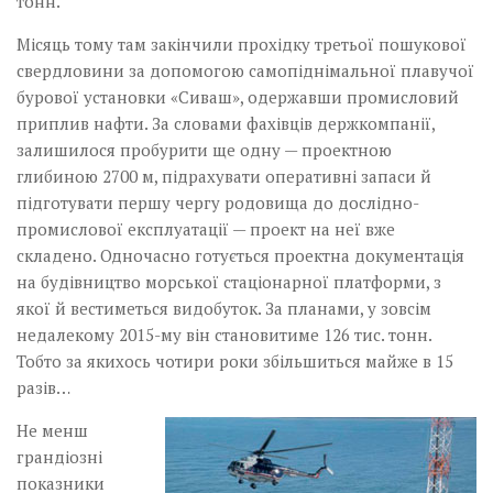
тонн.
Місяць тому там закінчили прохідку третьої пошукової
свердловини за допомогою самопіднімальної плавучої
бурової установки «Сиваш», одержавши промисловий
приплив нафти. За словами фахівців держкомпанії,
залишилося пробурити ще одну — проектною
глибиною 2700 м, підрахувати оперативні запаси й
підготувати першу чергу родовища до дослідно-
промислової експлуатації — проект на неї вже
складено. Одночасно готується проектна документація
на будівництво морської стаціонарної платформи, з
якої й вестиметься видобуток. За планами, у зовсім
недалекому 2015-му він становитиме 126 тис. тонн.
Тобто за якихось чотири роки збільшиться майже в 15
разів…
Не менш
грандіозні
показники