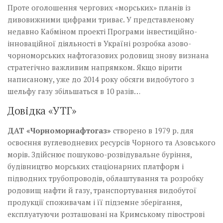
Проте оголошення чергових «морських» планів із
дивовижними цифрами триває. У представленому
недавно Кабміном проекті Програми інвестиційно-
інноваційної діяльності в Україні розробка азово-
чорноморських нафтогазових родовищ знову визнана
стратегічно важливим напрямком. Якщо вірити
написаному, уже до 2014 року обсяги видобутого з
шельфу газу збільшаться в 10 разів…
Довідка «УТГ»
ДАТ «Чорноморнафтогаз»
створено в 1979 р. для
освоєння вуглеводневих ресурсів Чорного та Азовського
морів. Здійснює пошуково-розвідувальне буріння,
будівництво морських стаціонарних платформ і
підводних трубопроводів, облаштування та розробку
родовищ нафти й газу, транспортування видобутої
продукції споживачам і її підземне зберігання,
експлуатуючи розташовані на Кримському півострові