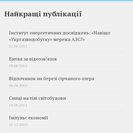
Найкращі публікації
Інститут енергетичних досліджень: «Навіщо
«Укргазвидобутку» мережа АЗС?»
31.01.2011
Битва за відеозв’язок
09.08.2011
Відпочинок на березі сірчаного озера
06.04.2010
Синці на тілі світобудови
19.08.2011
Імпульс економії
21.12.2010