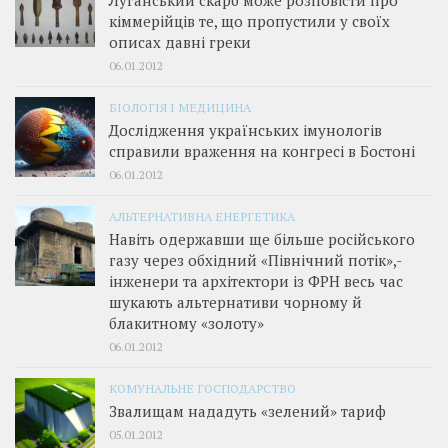
Луганський скарб може розповісти про
кіммерійців те, що пропустили у своїх
описах давні греки
06.01.2012
БІОЛОГІЯ І МЕДИЦИНА
Дослідження українських імунологів
справили враження на конгресі в Бостоні
06.01.2012
АЛЬТЕРНАТИВНА ЕНЕРГЕТИКА
Навіть одержавши ще більше російського
газу через обхідний «Північний потік»,­
інженери та архітектори із ФРН весь час
шукають альтернативи чорному й
блакитному «золоту»
06.01.2012
КОМУНАЛЬНЕ ГОСПОДАРСТВО
Звалищам нададуть «зелений» тариф
05.01.2012