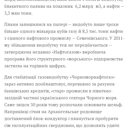
блакитного палива на показник 6,2 млрд м3, а нафти —
3,3 млн тонн.
Плани залишилися на папері — видобуто лише трохи
більше одного мільярда кубів­ газу й 8,5 тис. тонн нафти
з єдиного нафтового промислу­ — Семенівського. У 2011-
му збільшення видобутку теж не передбачається —
затверджена недавно «Нафтогазом» виробнича
програма його структурного «морського» підприємства
застигла на торішніх цифрах.
Для стабілізації газовидобутку «Чорноморнафтогаз»
зараз активно дооблаштовує, переважно за рахунок
банківських кредитів, «старі» промисли в північно-
західній частині українського сектора Чорного моря.
Саме звідси 30 років тому розпочали освоювати шельф.
Наприкінці січня на Архангельське родовище
доставлений блок-кондуктор і планується пробурити
сім експлуатаційних свердловин, що дозволить удвічі