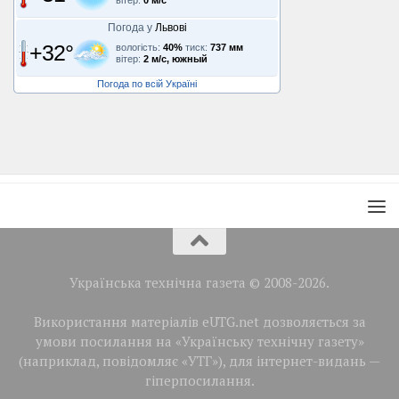
вітер:
0 м/с
Погода у
Львові
+32°
вологість:
40%
тиск:
737 мм
вітер:
2 м/с, южный
Погода по всій Україні
Українська технічна газета © 2008-2026.
Використання матеріалів eUTG.net дозволяється за
умови посилання на «Українську технічну газету»
(наприклад, повідомляє «УТГ»), для інтернет-видань —
гіперпосилання.