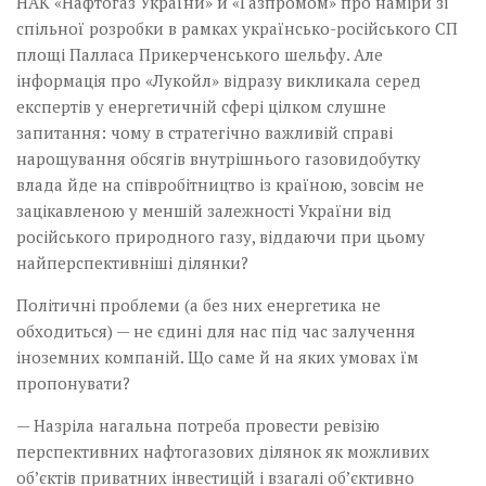
НАК «Нафтогаз України» й «Газ­промом» про наміри зі
спільної розробки в рамках українсько-російського СП
площі ­Палласа Прикерченського­ шель­фу. Але
інформація про «Лукойл» відразу викликала серед
експертів у енергетичній сфері цілком слушне
запитання: чому в стратегічно важливій справі
нарощування обсягів внутрішнього газовидобутку
влада йде на співробітництво із країною, зовсім не
зацікавленою у меншій залежності України від
російського природного газу, віддаючи при цьому
найперспективніші ділянки?
Політичні проблеми (а без них енергетика не
обходиться) — не єдині для нас під час залучення
іноземних компаній. Що саме й на яких умовах їм
пропонувати?
— Назріла нагальна потреба провести ревізію
перспективних нафтогазових­ ділянок як можливих
об’єктів приватних інвестицій і взагалі об’єктивно