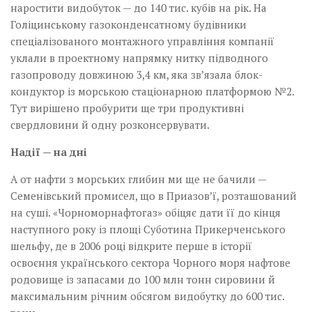
наростити видобуток — до 140 тис. кубів на рік. На
Голіцинському газоконденсатному будівники
спеціалізованого монтажного управління компанії
уклали в проектному напрямку нитку підводного
газопроводу довжиною 3,4 км, яка зв’язала блок-
кондуктор із морською стаціонарною платформою №2.
Тут вирішено пробурити ще три продуктивні
свердловини й одну розконсервувати.
Надії — на дні
А от нафти з морських глибин ми ще не бачили —
Семенівський промисел, що в Приазов’ї, розташований
на суші. «Чорноморнафтогаз» обіцяє дати її до кінця
наступного року із площі Суботина Прикерченського
шельфу, де в 2006 році відкрите перше в історії
освоєння українського сектора Чорного моря нафтове
родовище із запасами до 100 млн тонн сировини й
максимальним річним обсягом видобутку до 600 тис.