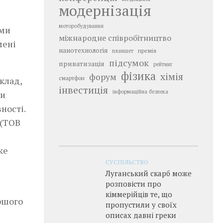
модернізація
моторобудування
ами
міжнародне співробітництво
мені
нанотехнологія
премія
планшет
підсумок
приватизація
рейтинг
фізика
хімія
форум
смартфон
клад,
інвестиція
інформаційна безпека
ки
ності.
 (ТОВ
ке
СУСПІЛЬСТВО
Луганський скарб може
розповісти про
кіммерійців те, що
ершого
пропустили у своїх
описах давні греки