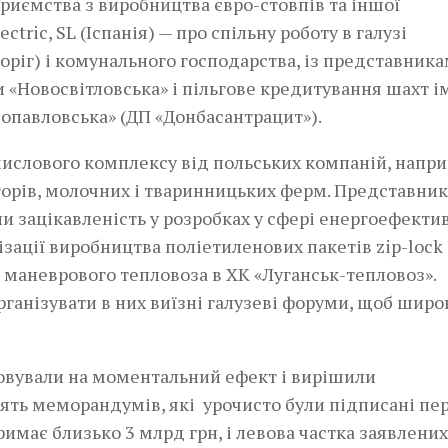
приємства з виробництва євро-стовпів та іншої
ctric, SL (Іспанія) — про спільну роботу в галузі
оріг) і комунального господарства, із представник
и «Новосвітловська» і пільгове кредитування шахт і
опавловська» (ДП «Донбасантрацит»).
мислового комплексу від польських компаній, напри
торів, молочних і тваринницьких ферм. Представни
и зацікавленість у розробках у сфері енергоефектив
зації виробництва поліетиленових пакетів zip-lock
 маневрового тепловоза в ХК «Луганськ-тепловоз».
рганізувати в них виїзні галузеві форуми, щоб широ
ховували на моментальний ефект і вирішили
’ять меморандумів, які урочисто були підписані п
римає близько 3 млрд грн, і левова частка заявлених