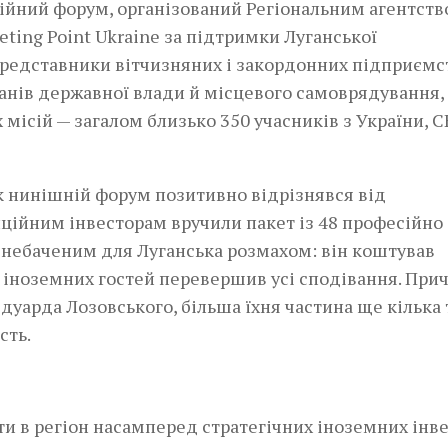
ційний форум, організований Регіональним агентст
ting Point Ukraine за підтримки Луганської
представники вітчизняних і закордонних підприємст
рганів державної влади й місцевого самоврядування,
місій — загалом близько 350 учасників з України, 
ак нинішній форум позитивно відрізнявся від
ційним інвесторам вручили пакет із 48 професійно
, небаченим для Луганська розмахом: він коштував
тю іноземних гостей перевершив усі сподівання. При
дуарда Лозовського, більша їхня частина ще кілька
сть.
и в регіон насамперед стратегічних іноземних інве