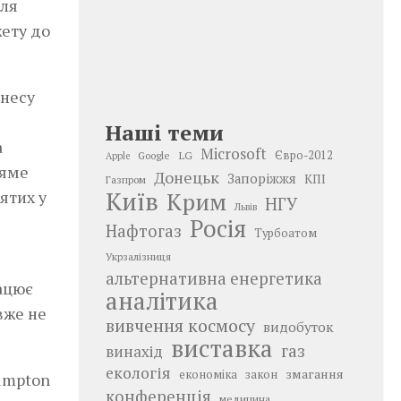
для
жету до
знесу
Наші теми
а
Microsoft
LG
Євро-2012
Google
Apple
ряме
Донецьк
Запоріжжя
КПІ
Газпром
Київ
ятих у
Крим
НГУ
Львів
Росія
Нафтогаз
Турбоатом
Укрзалізниця
альтернативна енергетика
ацює
аналітика
вже не
вивчення космосу
видобуток
виставка
газ
винахід
екологія
змагання
економіка
закон
umpton
конференція
медицина