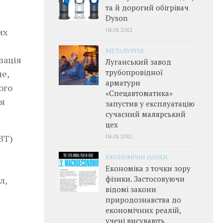
та й дорогий обігрівач
Dyson
04.01.2012
их
МЕТАЛУРГІЯ
зація
Луганський завод
трубопровідної
е,
арматури
ого
«Спецавтоматика»
ся
запустив у експлуатацію
сучасний малярський
цех
04.01.2012
ВТ)
ЕКОНОМІЧНІ НАУКИ
Економіка з точки зору
фізики. Застосовуючи
л,
відомі закони
природознавства до
економічних реалій,
учені висувають