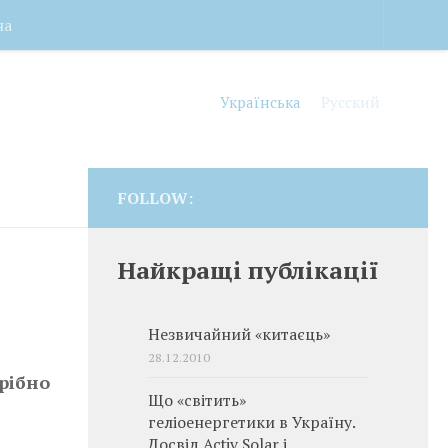
на
Українська
Русский
FOLLOW:
Найкращі публікації
Незвичайний «китаєць»
28.12.2010
рібно
Що «світить»
геліоенергетики в Україну.
Досвід Activ Solar і