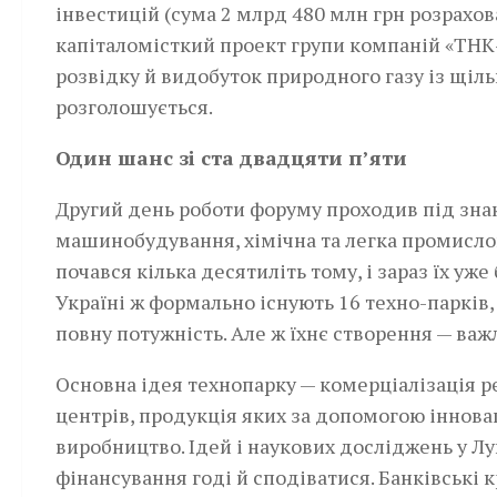
інвестицій (сума 2 млрд 480 млн грн розрахов
капіталомісткий проект групи компаній «ТНК-
розвідку й видобуток природного газу із щіль
розголошується.
Один шанс зі ста двадцяти п’яти
Другий день роботи форуму проходив під знак
машинобудування, хімічна та легка промислов
почався кілька десятиліть тому, і зараз їх уже 
Україні ж формально існують 16 техно-парків
повну потужність. Але ж їхнє створення — важ
Основна ідея технопарку — комерціалізація р
центрів, продукція яких за допомогою іннов
виробництво. Ідей і наукових досліджень у Лу
фінансування годі й сподіватися. Банківські 