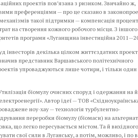
аційних проектів пов’язана з ризиком. Звичайно ж,
вими преференціями — про це сказано в законопрое
 механізмів такої підтримки — компенсація процен
рат на створення кожного робочого місця. З іншого 
оритетів програми «Луганщина інвестиційна 2011—20
уд інвесторів декілька цілком життєздатних проект
ідзначив представник Варшавського політехнічного
проектів упроваджуються лише чотири, і тільки один 
тилізація біомулу очисних споруд і одержання на й
електроенергії». Автор ідеї — ТОВ «Східноукраїнськ
проваджене ноу-хау — технологія турбулентно-
ідрування переробки біомулу (біомаси) на альтерна
вка, що легко пересувається містом. Та й вихідног
вати свої сили в Луганську, а потім, можливо, і по в