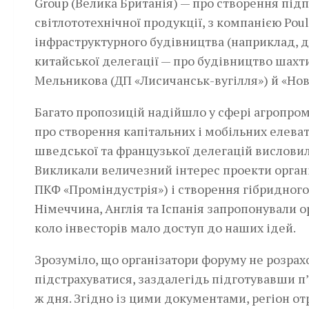
Group (Велика Британія) — про створення під
світлототехнічної продукції, з компанією Poule
інфраструктурного будівництва (наприклад, д
китайської делегації — про будівництво шахт
Мельникова (ДП «Лисичанськ-вугілля») й «Нов
Багато пропозицій надійшло у сфері агропро
про створення капітальних і мобільних елева
шведської та французької делегацій висловил
Викликали величезний інтерес проекти органі
ПКФ «Проміндустрія») і створення гібридного
Німеччина, Англія та Іспанія запропонували о
коло інвесторів мало доступ до наших ідей.
Зрозуміло, що організатори форуму не розра
підстрахуватися, заздалегідь підготувавши п
ж дня. Згідно із цими документами, регіон от