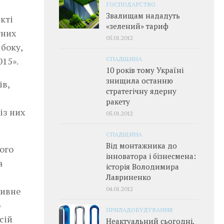
ГОСПОДАРСТВО
Звалищам нададуть
кті
«зелений» тариф
тних
05.01.2012
боку,
СПАДЩИНА
15».
10 років тому Україні
знищила останню
ів,
стратегічну ядерну
ракету
із них
05.01.2012
СПАДЩИНА
Від монтажника до
ого
інноватора і бізнесмена:
а
історія Володимира
Лавриненко
04.01.2012
тивне
о
ПРИЛАДОБУДУВАННЯ
сій
Неактуальний сьогодні,