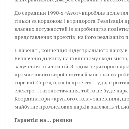
До середини 1990-х «Азот» виробляв поліетиле
тільки за кордоном і втридорога. Реалізація
власних потужностей із виробництва поліетил
представлених проектів: на його реалізацію п
І, нарешті, концепція індустріального парку в
Визначено ділянку на північному сході міста
залучення інвестицій. Згодом територію пар
промислового виробництва й монтажних робіт,
торгівлі. Серед плюсів проекту — удале розта
електро- і газопостачання, тобто це буде парк
Координатори «круглого стола» запевнили, що
майбутнє промислових парків залежить тільки 
Гарантія на… ризики