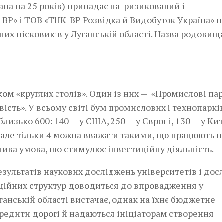
ана на 25 років) припадає на ризикований і
ВР» і ТОВ «ТНК-ВР Розвідка й Видобуток Україна» 
них пісковиків у Луганській області. Назва родовищ
ом «круглих столів». Один із них — «Промислові па
ість». У всьому світі бум промислових і технопаркі
близько 600: 140 — у США, 250 — у Європі, 130 — у Кит
, але тільки 4 можна вважати такими, що працюють н
лива умова, що стимулює інвестиційну діяльність.
езультатів наукових досліджень університетів і дос
аційних структур доводиться до впровадження у
ганській області вистачає, однак на їхнє бюджетне
кредити дорогі й надаються ініціаторам створення