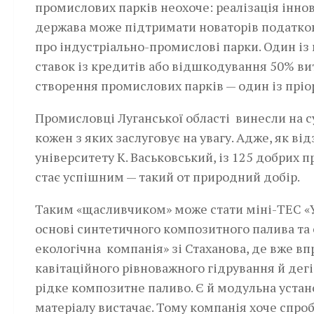
промислових парків неохоче: реалізація іннов
держава може підтримати новаторів податко
про індустріально-промислові парки. Один із
ставок із кредитів або відшкодування 50% вит
створення промислових парків — один із прі
Промисловці Луганської області винесли на с
кожен з яких заслуговує на увагу. Адже, як в
університету К. Васьковський, із 125 добрих 
стає успішним — такий от природний добір.
Таким «щасливчиком» може стати міні-ТЕС «У
основі синтетичного композитного палива та 
екологічна компанія» зі Стаханова, де вже в
кавітаційного рівноважного гідрування й дег
рідке композитне паливо. Є й модульна устано
матеріалу вистачає. Тому компанія хоче спробу