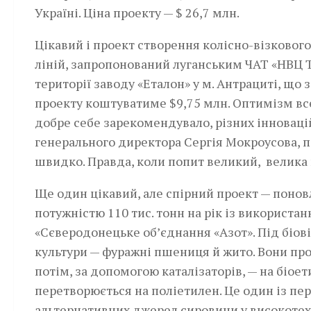
Україні. Ціна проекту — $ 26,7 млн.
Цікавий і проект створення колісно-візковог
ліній, запропонований луганським ЧАТ «НВЦ Т
території заводу «Еталон» у м. Антрациті, що
проекту коштуватиме $9,75 млн. Оптимізм вс
добре себе зарекомендувало, різних інновацій
генерального директора Сергія Мокроусова, п
швидко. Правда, коли попит великий, велика 
Ще один цікавий, але спірний проект — поно
потужністю 110 тис. тонн на рік із використ
«Сєверодонецьке об’єднання «Азот». Під біо
культури — фуражні пшениця й жито. Вони пр
потім, за допомогою каталізаторів, — на біоет
перетворюється на поліетилен. Це один із пе
альтернативних джерел сировини у високотех