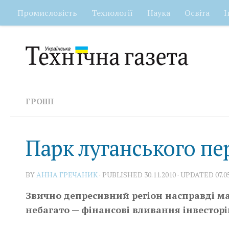
Промисловість
Технології
Наука
Освіта
І
Skip to content
ГРОШІ
Парк луганського пе
BY
АННА ГРЕЧАНИК
· PUBLISHED
30.11.2010
· UPDATED
07.0
Звично депресивний регіон насправді має
небагато — фінансові вливання інвесторі