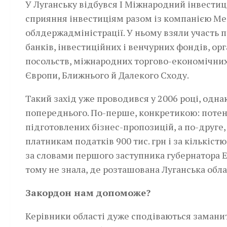
У Луганську відбувся I Міжнародний інвести
сприяння інвестиціям разом із компанією Mee
облдержадміністрації. У ньому взяли участь 
банків, інвестиційних і венчурних фондів, о
посольств, міжнародних торгово-економічних 
Європи, Ближнього й Далекого Сходу.
Такий захід уже проводився у 2006 році, одн
попереднього. По-перше, конкретикою: потен
підготовлених бізнес-пропозицій, а по-друге
платникам податків 900 тис. грн і за кількіс
за словами першого заступника губернатора Е
тому не знала, де розташована Луганська обла
Закордон нам допоможе?
Керівники області дуже сподіваються заманит