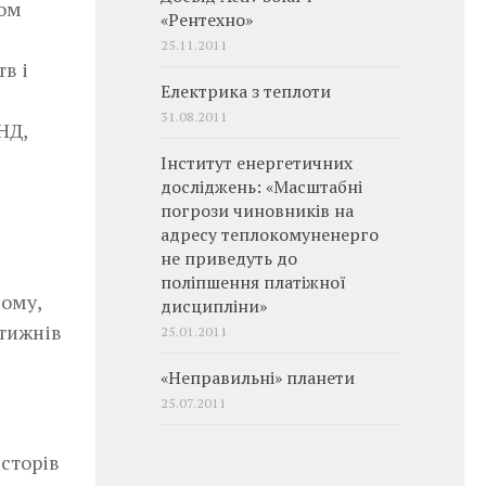
вом
«Рентехно»
25.11.2011
в і
Електрика з теплоти
31.08.2011
СНД,
Інститут енергетичних
досліджень: «Масштабні
погрози чиновників на
адресу теплокомуненерго
не приведуть до
поліпшення платіжної
чому,
дисципліни»
 тижнів
25.01.2011
«Неправильні» планети
25.07.2011
сторів