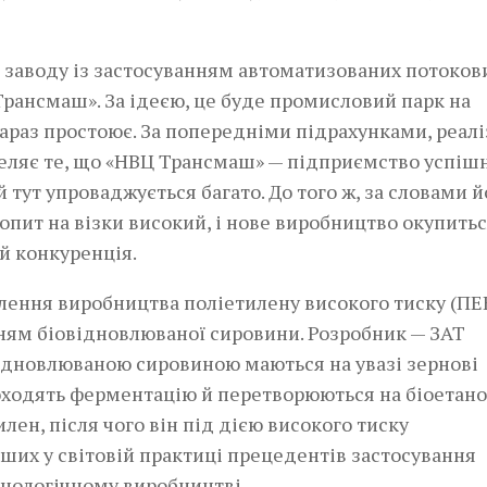
о заводу із застосуванням автоматизованих потоков
рансмаш». За ідеєю, це буде промисловий парк на
 зараз простоює. За попередніми підрахунками, реалі
еляє те, що «НВЦ Трансмаш» — підприємство успішн
 тут упроваджується багато. До того ж, за словами й
опит на візки високий, і нове виробництво окупить
й конкуренція.
влення виробництва поліетилену високого тиску (ПЕ
анням біовідновлюваної сировини. Розробник — ЗАТ
відновлюваною сировиною маються на увазі зернові
оходять ферментацію й перетворюються на біоетано
илен, після чого він під дією високого тиску
рших у світовій практиці прецедентів застосування
нологічному виробництві.