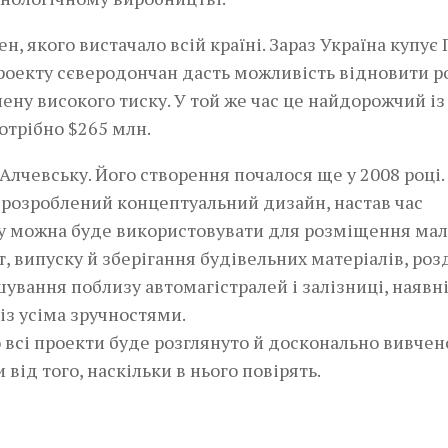
н, якого вистачало всій країні. Зараз Україна купує
 проекту сєверодончан дасть можливість відновити р
ену високого тиску. У той же час це найдорожчий із
отрібно $265 млн.
 Алчевську. Його створення почалося ще у 2008 році.
, розроблений концептуальний дизайн, настав час
ку можна буде використовувати для розміщення мал
 випуску й зберігання будівельних матеріалів, роз
шування поблизу автомагістралей і залізниці, наявн
 із усіма зручностями.
 всі проекти буде розглянуто й досконально вивчен
від того, наскільки в нього повірять.