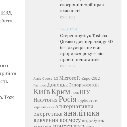
своєрідні теорії прав
власності
 ПЕВД
05.01.2012
оботу
ГАДЖЕТИ
Стереоноутбук Toshiba
Qosmio для перегляду 3D
без окулярів не став
проривом року — він
просто непоганий
ого
05.01.2012
дрібної
Microsoft
LG
Євро-2012
Google
Apple
ість
Донецьк
Запоріжжя
КПІ
Газпром
Київ
Крим
НГУ
Львів
о. Тож
Росія
Нафтогаз
Турбоатом
альтернативна
Укрзалізниця
аналітика
енергетика
вивчення космосу
видобуток
виставка