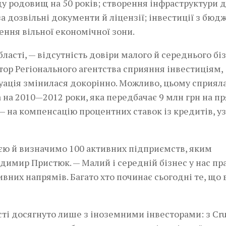
у родовищ на 50 років; створення інфраструктури 
а дозвільні документи й ліцензії; інвестиції з бюд
рення вільної економічної зони.
бласті, — відсутність довіри малого й середнього бі
тор Регіонального агентства сприяння інвестиціям,
уація змінилася докорінно. Можливо, цьому сприял
на 2010—2012 роки, яка передбачає 9 млн грн на п
— на компенсацію процентних ставок із кредитів, уз
єю й визначимо 100 активних підприємств, яким
димир Пристюк. — Малий і середній бізнес у нас пр
ивних напрямів. Багато хто починає сьогодні те, що 
ті досягнуто лише з іноземними інвесторами: з Cr