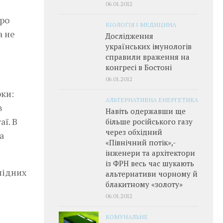
06.01.2012
про
БІОЛОГІЯ І МЕДИЦИНА
а не
Дослідження
українських імунологів
справили враження на
конгресі в Бостоні
06.01.2012
рки:
АЛЬТЕРНАТИВНА ЕНЕРГЕТИКА
в
Навіть одержавши ще
аї. В
більше російського газу
через обхідний
а
«Північний потік»,­
інженери та архітектори
із ФРН весь час шукають
лідних
альтернативи чорному й
блакитному «золоту»
06.01.2012
КОМУНАЛЬНЕ