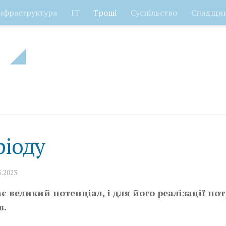
нфраструктура
ІТ
Гроші
Суспільство
Спадщи
ріоду
5.2023
 великий потенціал, і для його реалізації пот
в.