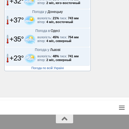
+32°
вітер:
2 м/с, юго-восточный
Погода у
Донецьку
+37°
вологість:
21%
тиск:
743 мм
вітер:
4 м/с, восточный
Погода в
Одесі
+35°
вологість:
45%
тиск:
754 мм
вітер:
4 м/с, северный
Погода у
Львові
+23°
вологість:
48%
тиск:
741 мм
вітер:
2 м/с, северный
Погода по всій Україні