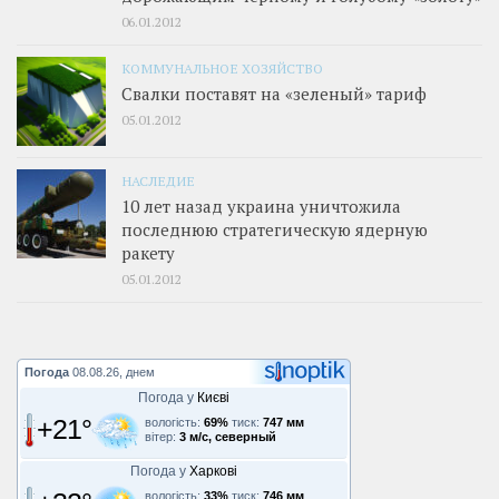
06.01.2012
КОММУНАЛЬНОЕ ХОЗЯЙСТВО
Свалки поставят на «зеленый» тариф
05.01.2012
НАСЛЕДИЕ
10 лет назад украина уничтожила
последнюю стратегическую ядерную
ракету
05.01.2012
Погода
08.08.26, днем
Погода у
Києві
+21°
вологість:
69%
тиск:
747 мм
вітер:
3 м/с, северный
Погода у
Харкові
вологість:
33%
тиск:
746 мм