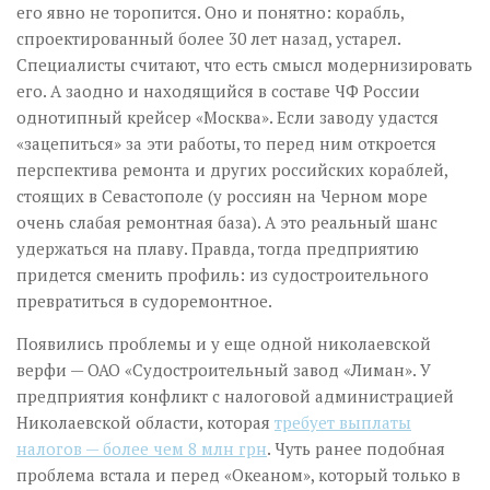
его явно не торопится. Оно и понятно: корабль,
спроектированный более 30 лет назад, устарел.
Специалисты считают, что есть смысл модернизировать
его. А заодно и находящийся в составе ЧФ России
однотипный крейсер «Москва». Если заводу удастся
«зацепиться» за эти работы, то перед ним откроется
перспектива ремонта и других российских кораблей,
стоящих в Севастополе (у россиян на Черном море
очень слабая ремонтная база). А это реальный шанс
удержаться на плаву. Правда, тогда предприятию
придется сменить профиль: из судостроительного
превратиться в судоремонтное.
Появились проблемы и у еще одной николаевской
верфи — ОАО «Судостроительный завод «Лиман». У
предприятия конфликт с налоговой администрацией
Николаевской области, которая
требует выплаты
налогов — более чем 8 млн грн
. Чуть ранее подобная
проблема встала и перед «Океаном», который только в