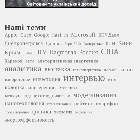
Наші теми
Microsoft
Google
Apple
Cisco
ВНУ Даля
Intel
LG
Киев
Днепропетровск
Донецк
КПИ
Запорожье
Евро-2012
США
НГУ
Нафтогаз
Крым
Россия
Львов
Харьков
альтернативная энергетика
авто
аналитика
выставка
закон
добыча
гелиоэнергетика
интервью
инвестиция
изобретение
итог
колонка
конференция
логистика
модернизация
международное сотрудничество
нанотехнология
рейтинг
смартфон
приватизация
физика
экология
соревнование
экономика
энергоэффективность