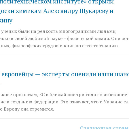
 политехническом институте» открыли
оски химикам Александру Щукареву и
кину
х ученых были на редкость многогранными людьми,
лько в своей любимой науке – физической химии. Они ос
чных, философских трудов и книг по естествознанию.
 в европейцы — эксперты оценили наши шан
ю
ькове прогнозам, ЕС в ближайшие три года во избежание 
е к созданию федерации. Это означает, что и Украине сл
ю Европу она стремится.
Следующая стра