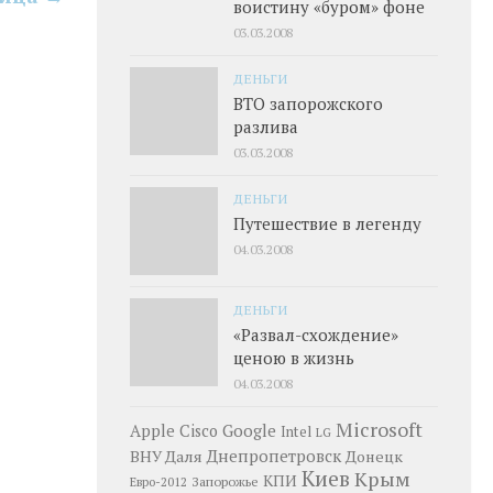
воистину «буром» фоне
03.03.2008
ДЕНЬГИ
ВТО запорожского
разлива
03.03.2008
ДЕНЬГИ
Путешествие в легенду
04.03.2008
ДЕНЬГИ
«Развал-схождение»
ценою в жизнь
04.03.2008
Microsoft
Google
Apple
Cisco
Intel
LG
Днепропетровск
ВНУ Даля
Донецк
Киев
Крым
КПИ
Запорожье
Евро-2012