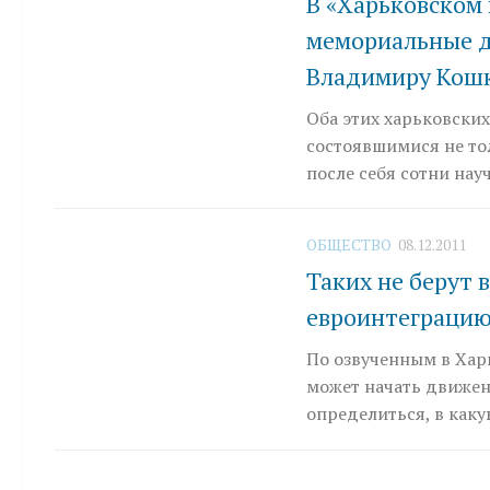
В «Харьковском
мемориальные д
Владимиру Кош
Оба этих харьковски
состоявшимися не то
после себя сотни нау
ОБЩЕСТВО
08.12.2011
Таких не берут
евроинтеграци
По озвученным в Хар
может начать движени
определиться, в каку