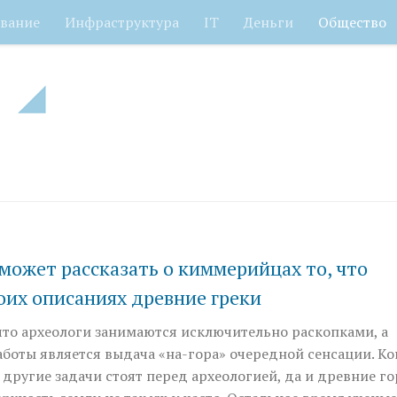
вание
Инфраструктура
IT
Деньги
Общество
может рассказать о киммерийцах то, что
оих описаниях древние греки
что археологи занимаются исключительно раскопками, а
аботы является выдача «на-гора» очередной сенсации. К
м другие задачи стоят перед архео­логией, да и древние г