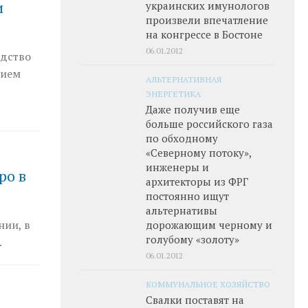
и
украинских имунологов
произвели впечатление
на конгрессе в Бостоне
06.01.2012
одство
нием
АЛЬТЕРНАТИВНАЯ
ЭНЕРГЕТИКА
Даже получив еще
больше российского газа
по обходному
«Северному потоку»,
инженеры и
ро в
архитекторы из ФРГ
постоянно ищут
альтернативы
нии, в
дорожающим черному и
голубому «золоту»
.
06.01.2012
КОММУНАЛЬНОЕ ХОЗЯЙСТВО
Свалки поставят на