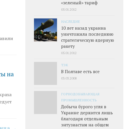
«зеленый» тариф
05.01.2012
НАСЛЕДИЕ
10 лет назад украина
уничтожила последнюю
тавили
стратегическую ядерную
ракету
05.01.2012
ТЭК
В Полтаве есть все
сы на
03.03.2008
краха
ГОРНОДОБЫВАЮЩАЯ
ПРОМЫШЛЕННОСТЬ
едует
Добыча бурого угля в
Украине держится лишь
благодаря отдельным
энтузиастам на общем
ница →