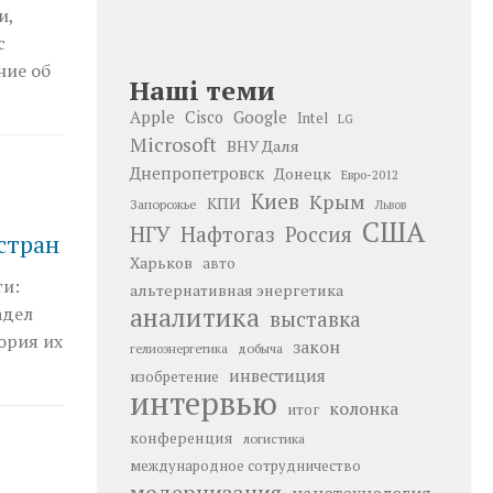
и,
с
ние об
Наші теми
Google
Apple
Cisco
Intel
LG
Microsoft
ВНУ Даля
Днепропетровск
Донецк
Евро-2012
Киев
Крым
КПИ
Запорожье
Львов
США
НГУ
Нафтогаз
Россия
стран
Харьков
авто
ти:
альтернативная энергетика
аналитика
адел
выставка
тория их
закон
добыча
гелиоэнергетика
инвестиция
изобретение
интервью
колонка
итог
конференция
логистика
международное сотрудничество
модернизация