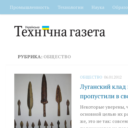
Промышленность
Технологии
Наука
Образо
Перейти к содержимому
РУБРИКА:
ОБЩЕСТВО
ОБЩЕСТВО
06.01.2012
Луганский клад 
пропустили в св
Некоторые уверены, 
основной целью их р
же, это не так: совсе