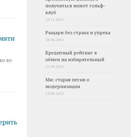
получиться может гольф-
клуб
22.11.2011
Рыцари без страха и упрека
амяти
28.06.2011
Кредитный рейтинг в
обмен на избирательный
ко во
21.09.2011
Ми: старая песня о
модернизации
15.09.2011
верить