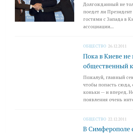
Долгожданный не тол
поедет ли Президент 
гостями с Запада в К
ассоциации...
ОБЩЕСТВО
26.12.2011
Пока в Киеве не
общественный ка
Пожалуй, главный се
чтобы попасть сюда,
коньки — и вперед. Н
появления очень инт
ОБЩЕСТВО
22.12.2011
В Симферополе 