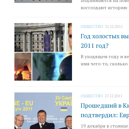
поднимаются на повер
воссоздают историю и
ОБЩЕСТВО
31.12.2011
Год холостых вы
2011 год?
В уходящем году и ве
имя чего-то, сколько
ОБЩЕСТВО
27.12.2011
Прошедший в Ки
подтвердил: Евр
19 декабря в столиц