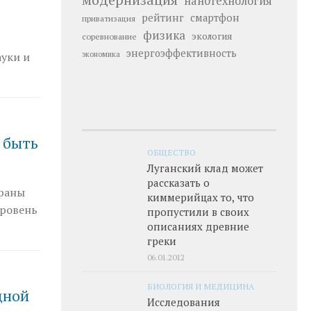
нанотехнология
рейтинг
смартфон
приватизация
физика
экология
соревнование
энергоэффективность
ауки и
экономика
 быть
ОБЩЕСТВО
Луганский клад может
рассказать о
траны
киммерийцах то, что
уровень
пропустили в своих
описаниях древние
греки
06.01.2012
БИОЛОГИЯ И МЕДИЦИНА
дной
Исследования