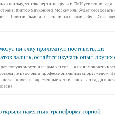
ько потому, что экспертные круги и СМИ усиленно гадал
страны Виктор Янукович в Москву или будет беседовать 
иеве. Понятно было и то, что никто с нами сейчас Соглаше
 могут ни ёлку приличную поставить, ни
ток залить, остаётся изучать опыт других 
крет популярности и шарма катков — в их демократичнос
 совсем не надо быть профессиональным спортсменом. Н
о не так просты современные катки, как кажется, да и ис
ересна.
открыли памятник трансформаторной