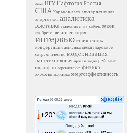
НГУ
Нафтогаз
Россия
Львов
США
Харьков
альтернативная
авто
аналитика
энергетика
выставка
закон
добыча
гелиоэнергетика
инвестиция
изобретение
интервью
колонка
итог
конференция
логистика
международное
модернизация
сотрудничество
нанотехнология
рейтинг
приватизация
физика
смартфон
соревнование
энергоэффективность
экология
экономика
Погода
08.08.26, днем
Погода у
Києві
+20°
вологість:
69%
тиск:
748 мм
вітер:
5 м/с, северный
Погода у
Харкові
вологість:
42%
тиск:
747 мм