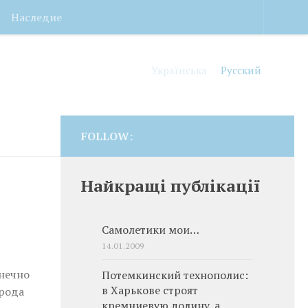
Наследие
Українська
Русский
FOLLOW:
Найкращі публікації
Самолетики мои…
14.01.2009
онечно
Потемкинский технополис:
в Харькове строят
орода
кремниевую долину, а