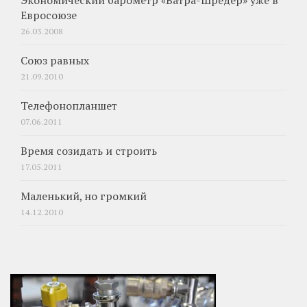
Экономический барометр «Ватра-Шредер» уже в
Евросоюзе
26.03.2008
Союз равных
21.09.2010
Телефонопланшет
07.06.2011
Время созидать и строить
17.05.2011
Маленький, но громкий
14.12.2010