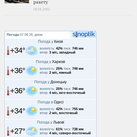
ракету
05.01.2012
Погода
07.08.26, днем
Погода у
Києві
+34°
вологість:
42%
тиск:
746 мм
вітер:
3 м/с, западный
Погода у
Харкові
+36°
вологість:
25%
тиск:
748 мм
вітер:
2 м/с, южный
Погода у
Донецьку
+36°
вологість:
25%
тиск:
746 мм
вітер:
4 м/с, юго-восточный
Погода в
Одесі
+34°
вологість:
42%
тиск:
755 мм
вітер:
2 м/с, восточный
Погода у
Львові
+27°
вологість:
61%
тиск:
738 мм
вітер:
4 м/с, северо-восточный