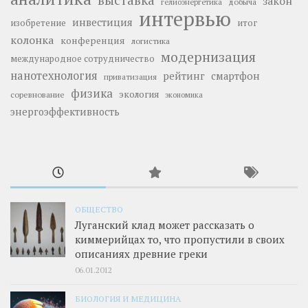
закон
добыча
гелиоэнергетика
интервью
инвестиция
изобретение
итог
колонка
конференция
логистика
модернизация
международное сотрудничество
нанотехнология
рейтинг
смартфон
приватизация
физика
экология
соревнование
экономика
энергоэффективность
ОБЩЕСТВО
Луганский клад может рассказать о
киммерийцах то, что пропустили в своих
описаниях древние греки
06.01.2012
БИОЛОГИЯ И МЕДИЦИНА