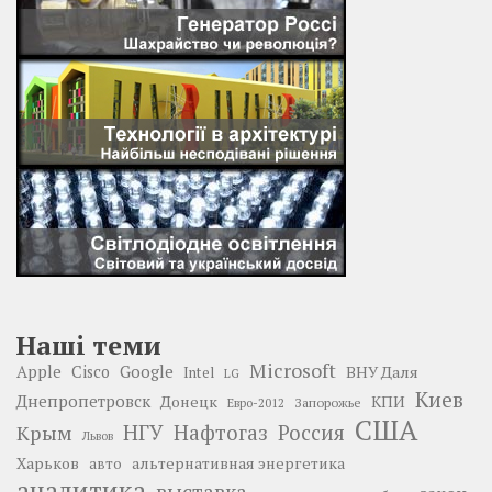
Наші теми
Microsoft
Google
Apple
Cisco
ВНУ Даля
Intel
LG
Киев
Днепропетровск
Донецк
КПИ
Запорожье
Евро-2012
США
НГУ
Нафтогаз
Крым
Россия
Львов
Харьков
альтернативная энергетика
авто
аналитика
выставка