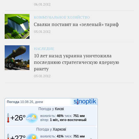
06.01.2012
КОММУНАЛЬНОЕ ХОЗЯЙСТВО
Свалки поставят на «зеленый» тариф
05.01.2012
НАСЛЕДИЕ
10 лет назад украина уничтожила
последнюю стратегическую ядерную
ракету
05.01.2012
Погода
10.08.26, днем
Погода у
Києві
+26°
вологість:
46%
тиск:
751 мм
вітер:
1 м/с, юго-восточный
Погода у
Харкові
+27°
вологість:
41%
тиск:
751 мм