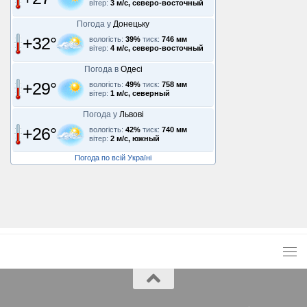
вітер:
3 м/с, северо-восточный
Погода у
Донецьку
+32°
вологість:
39%
тиск:
746 мм
вітер:
4 м/с, северо-восточный
Погода в
Одесі
+29°
вологість:
49%
тиск:
758 мм
вітер:
1 м/с, северный
Погода у
Львові
+26°
вологість:
42%
тиск:
740 мм
вітер:
2 м/с, южный
Погода по всій Україні