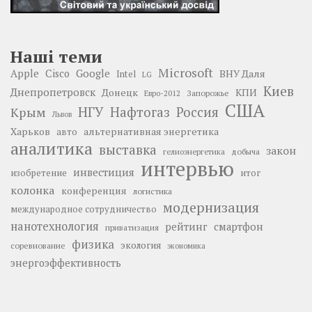
Наші теми
Microsoft
Google
Apple
Cisco
ВНУ Даля
Intel
LG
Киев
Днепропетровск
Донецк
КПИ
Запорожье
Евро-2012
США
НГУ
Нафтогаз
Крым
Россия
Львов
Харьков
альтернативная энергетика
авто
аналитика
выставка
закон
добыча
гелиоэнергетика
интервью
инвестиция
изобретение
итог
колонка
конференция
логистика
модернизация
международное сотрудничество
нанотехнология
рейтинг
смартфон
приватизация
физика
экология
соревнование
экономика
энергоэффективность