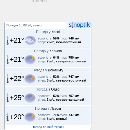
05.01.2012
Погода
10.08.26, вечер
Погода у
Києві
+21°
вологість:
59%
тиск:
748 мм
вітер:
2 м/с, юго-восточный
Погода у
Харкові
+21°
вологість:
64%
тиск:
750 мм
вітер:
2 м/с, северо-восточный
Погода у
Донецьку
+22°
вологість:
52%
тиск:
747 мм
вітер:
3 м/с, северо-восточный
Погода в
Одесі
+25°
вологість:
52%
тиск:
757 мм
вітер:
3 м/с, северо-западный
Погода у
Львові
+20°
вологість:
71%
тиск:
737 мм
вітер:
3 м/с, южный
Погода по всій Україні