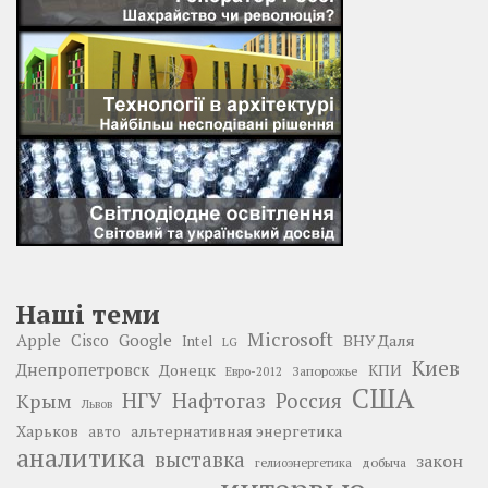
Наші теми
Microsoft
Google
Apple
Cisco
ВНУ Даля
Intel
LG
Киев
Днепропетровск
Донецк
КПИ
Запорожье
Евро-2012
США
НГУ
Нафтогаз
Крым
Россия
Львов
Харьков
альтернативная энергетика
авто
аналитика
выставка
закон
добыча
гелиоэнергетика