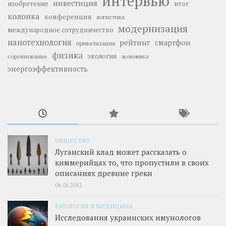
интервью
инвестиция
изобретение
итог
колонка
конференция
логистика
модернизация
международное сотрудничество
нанотехнология
рейтинг
смартфон
приватизация
физика
экология
соревнование
экономика
энергоэффективность
ОБЩЕСТВО
Луганский клад может рассказать о
киммерийцах то, что пропустили в своих
описаниях древние греки
06.01.2012
БИОЛОГИЯ И МЕДИЦИНА
Исследования украинских имунологов