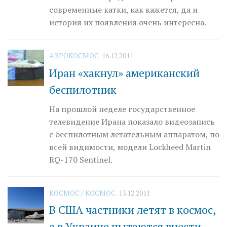
современные катки, как кажется, да и
история их появления очень интересна.
АЭРОКОСМОС
16.12.2011
Иран «хакнул» американский
беспилотник
На прошлой неделе государственное
телевидение Ирана показало видеозапись
с беспилотным летательным аппаратом, по
всей видимости, модели Lockheed Martin
RQ-170 Sentinel.
КОСМОС
/
КОСМОС
13.12.2011
В США частники летят в космос,
а в Украине пытаются внести