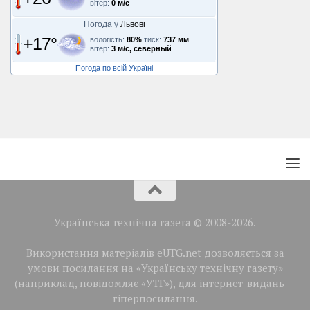
вітер:
0 м/с
Погода у
Львові
+17°
вологість:
80%
тиск:
737 мм
вітер:
3 м/с, северный
Погода по всій Україні
Українська технічна газета © 2008-2026.
Використання матеріалів eUTG.net дозволяється за
умови посилання на «Українську технічну газету»
(наприклад, повідомляє «УТГ»), для інтернет-видань —
гіперпосилання.