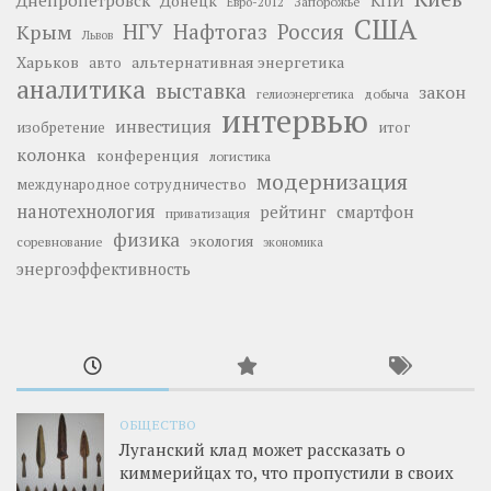
Днепропетровск
Донецк
КПИ
Запорожье
Евро-2012
США
НГУ
Нафтогаз
Крым
Россия
Львов
Харьков
альтернативная энергетика
авто
аналитика
выставка
закон
добыча
гелиоэнергетика
интервью
инвестиция
изобретение
итог
колонка
конференция
логистика
модернизация
международное сотрудничество
нанотехнология
рейтинг
смартфон
приватизация
физика
экология
соревнование
экономика
энергоэффективность
ОБЩЕСТВО
Луганский клад может рассказать о
киммерийцах то, что пропустили в своих