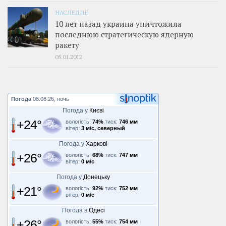
НАСЛЕДИЕ
10 лет назад украина уничтожила
последнюю стратегическую ядерную
ракету
05.01.2012
Погода
08.08.26, ночь
Погода у
Києві
+24°
вологість:
74%
тиск:
746 мм
вітер:
3 м/с, северный
Погода у
Харкові
+26°
вологість:
68%
тиск:
747 мм
вітер:
0 м/с
Погода у
Донецьку
+21°
вологість:
92%
тиск:
752 мм
вітер:
0 м/с
Погода в
Одесі
+26°
вологість:
55%
тиск:
754 мм