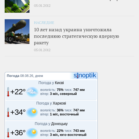
05.01.2012
НАСЛЕДИЕ
10 лет назад украина уничтожила
последнюю стратегическую ядерную
ракету
05.01.2012
Погода
08.08.26, днем
Погода у
Києві
+22°
вологість:
75%
тиск:
747 мм
вітер:
3 м/с, северный
Погода у
Харкові
+34°
вологість:
36%
тиск:
747 мм
вітер:
1 м/с, восточный
Погода у
Донецьку
+36°
вологість:
22%
тиск:
743 мм
вітер:
3 м/с, юго-восточный