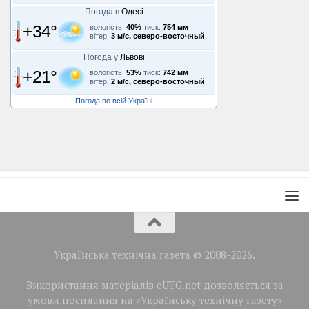
Погода в
Одесі
+34°
вологість:
40%
тиск:
754 мм
вітер:
3 м/с, северо-восточный
Погода у
Львові
+21°
вологість:
53%
тиск:
742 мм
вітер:
2 м/с, северо-восточный
Погода по всій Україні
Українська технічна газета © 2008-2026.
Використання матеріалів eUTG.net дозволяється за
умови посилання на «Українську технічну газету»