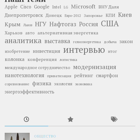
Microsoft
Google
Apple
Cisco
ВНУ Даля
Intel
LG
Киев
Днепропетровск
Донецк
КПИ
Запорожье
Евро-2012
США
НГУ
Нафтогаз
Крым
Россия
Львов
Харьков
альтернативная энергетика
авто
аналитика
выставка
закон
добыча
гелиоэнергетика
интервью
инвестиция
изобретение
итог
колонка
конференция
логистика
модернизация
международное сотрудничество
нанотехнология
рейтинг
смартфон
приватизация
физика
экология
соревнование
экономика
энергоэффективность
ОБЩЕСТВО