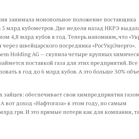
ания занимала монопольное положение поставщика
а 5 млрд кубометров. Две недели назад НКРЭ выдал
м 4,8 млрд кубов в год. Теперь напомним, что «Ук
ш через швейцарского посредника «РосУкрЭнерго».
hem Holding AG — скупила четыре крупных химичес
 займется поставкой газа для этих предприятий. Все
овать в год до 6 млрд кубов. А это больше 30% объ
х зайцев: обеспечивает свои химпредприятия газом
А вот доход «Нафтогаза» в этом году, по самым
рд грн. И это прямые потери как для компании, та