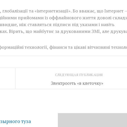
лобалізації та «інтернетизації». Бо вважає, що Інтернет 
иційними прийомами із оффлайнового життя доволі склад
видше, ніж ставляться підписи під указами і навіть
ізках. Вірить, що майбутнє за друкованими ЗМІ, але друкув
рмаційні технології, фінанси та цікаві вітчизняні техноло
СЛЕДУЮЩАЯ ПУБЛИКАЦИЯ
Электросеть «в клеточку»
зырного туза