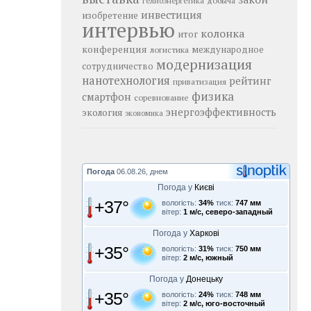
добыча
гелиоэнергетика
инвестиция
изобретение
интервью
колонка
итог
конференция
логистика
международное
модернизация
сотрудничество
нанотехнология
рейтинг
приватизация
физика
смартфон
соревнование
энергоэффективность
экология
экономика
Погода
06.08.26, днем
Погода у
Києві
+37°
вологість:
34%
тиск:
747 мм
вітер:
1 м/с, северо-западный
Погода у
Харкові
+35°
вологість:
31%
тиск:
750 мм
вітер:
2 м/с, южный
Погода у
Донецьку
+35°
вологість:
24%
тиск:
748 мм
вітер:
2 м/с, юго-восточный