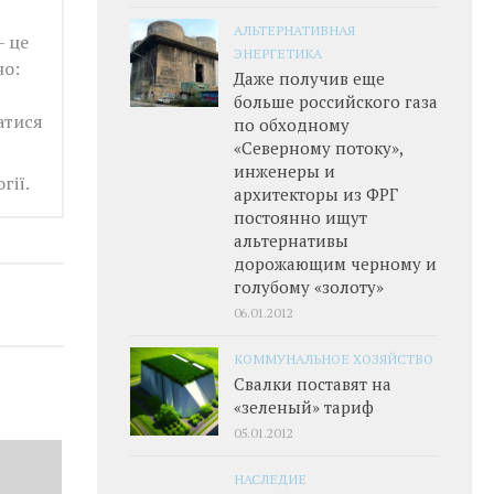
АЛЬТЕРНАТИВНАЯ
— це
ЭНЕРГЕТИКА
но:
Даже получив еще
больше российского газа
атися
по обходному
«Северному потоку»,
инженеры и
гії.
архитекторы из ФРГ
постоянно ищут
альтернативы
дорожающим черному и
голубому «золоту»
06.01.2012
КОММУНАЛЬНОЕ ХОЗЯЙСТВО
Свалки поставят на
«зеленый» тариф
05.01.2012
НАСЛЕДИЕ