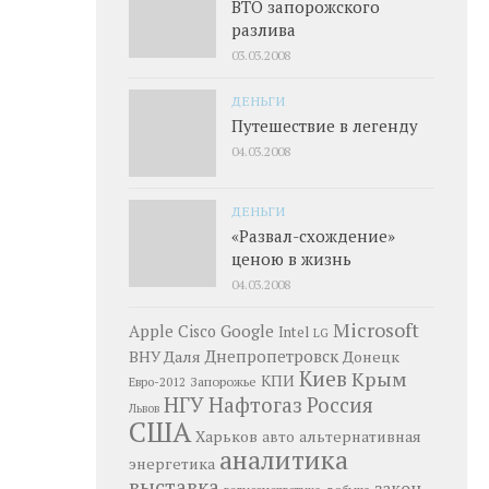
ВТО запорожского
разлива
03.03.2008
ДЕНЬГИ
Путешествие в легенду
04.03.2008
ДЕНЬГИ
«Развал-схождение»
ценою в жизнь
04.03.2008
Microsoft
Google
Apple
Cisco
Intel
LG
Днепропетровск
ВНУ Даля
Донецк
Киев
Крым
КПИ
Запорожье
Евро-2012
НГУ
Нафтогаз
Россия
Львов
США
Харьков
альтернативная
авто
аналитика
энергетика
выставка
закон