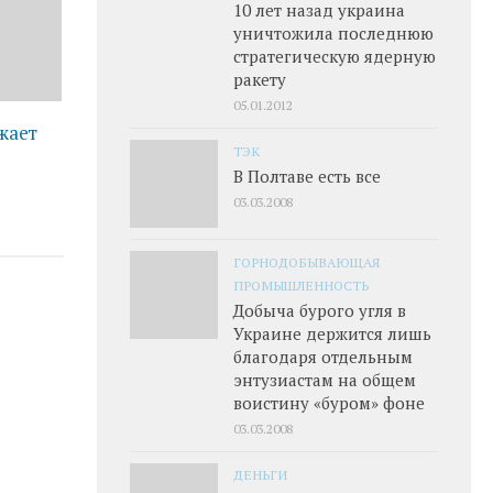
10 лет назад украина
уничтожила последнюю
стратегическую ядерную
ракету
05.01.2012
жает
ТЭК
В Полтаве есть все
03.03.2008
ГОРНОДОБЫВАЮЩАЯ
ПРОМЫШЛЕННОСТЬ
Добыча бурого угля в
Украине держится лишь
благодаря отдельным
энтузиастам на общем
воистину «буром» фоне
03.03.2008
ДЕНЬГИ