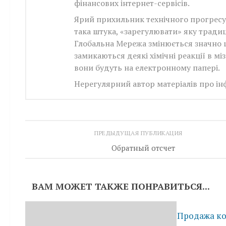
фінансових інтернет-сервісів.
Ярий прихильник технічного прогресу, г
така штука, «зарегулювати» яку трад
Глобальна Мережа змінюється значно ш
замикаються деякі хімічні реакції в м
вони будуть на електронному папері.
Нерегулярний автор матеріалів про інфо
ПРЕДЫДУЩАЯ ПУБЛИКАЦИЯ
Обратный отсчет
ВАМ МОЖЕТ ТАКЖЕ ПОНРАВИТЬСЯ...
Продажа ко