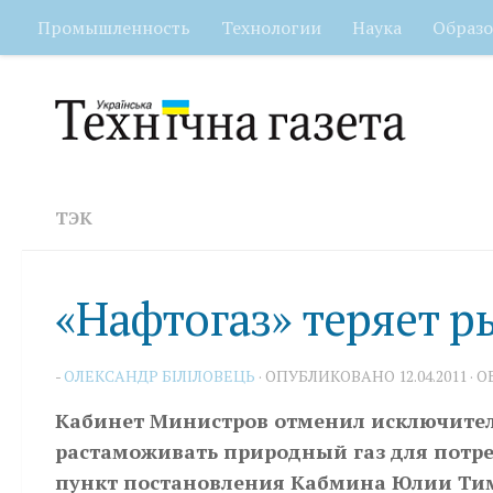
Промышленность
Технологии
Наука
Образо
Перейти к содержимому
ТЭК
«Нафтогаз» теряет 
-
ОЛЕКСАНДР БІЛІЛОВЕЦЬ
· ОПУБЛИКОВАНО
12.04.2011
· 
Кабинет Министров отменил исключител
растаможивать природный газ для потр
пункт постановления Кабмина Юлии Тимо