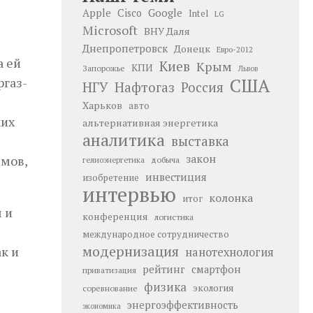
Google
Apple
Cisco
Intel
LG
Microsoft
ВНУ Даля
Днепропетровск
Донецк
Евро-2012
а ей
Киев
Крым
КПИ
Запорожье
Львов
США
ргаз-
НГУ
Нафтогаз
Россия
Харьков
авто
ких
альтернативная энергетика
аналитика
выставка
закон
емов,
добыча
гелиоэнергетика
инвестиция
изобретение
интервью
колонка
итог
 и
конференция
логистика
международное сотрудничество
модернизация
к и
нанотехнология
рейтинг
смартфон
приватизация
физика
экология
соревнование
энергоэффективность
экономика