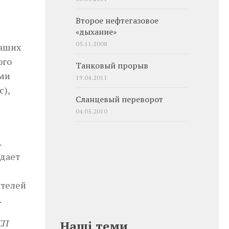
Второе нефтегазовое
«дыхание»
05.11.2008
наших
ого
Танковый прорыв
ами
19.04.2011
),
Сланцевый переворот
04.05.2010
.
ждает
ителей
.
СП
Наші теми