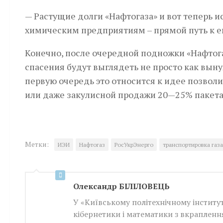
— Растущие долги «Нафтогаза» и вот теперь 
химическим предприятиям – прямой путь к ег
Конечно, после очередной подножки «Нафтог
спасения будут выглядеть не просто как вын
первую очередь это относится к идее позво
или даже закулисной продажи 20—25% пакета
Метки:
ИЭИ
Нафтогаз
РосУкрЭнерго
транспортировка газа
Олександр БІЛІЛОВЕЦЬ
У «Київському політехнічному інститут
кібернетики і математики з вкраплен