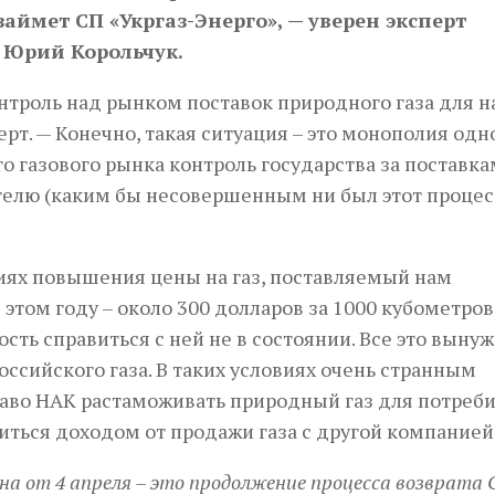
аймет СП «Укргаз-Энерго», — уверен эксперт
 Юрий Корольчук.
нтроль над рынком поставок природного газа для 
т. — Конечно, такая ситуация – это монополия одн
о газового рынка контроль государства за поставк
елю (каким бы несовершенным ни был этот процесс
виях повышения цены на газ, поставляемый нам
этом году – около 300 долларов за 1000 кубометров
ь справиться с ней не в состоянии. Все это выну
ссийского газа. В таких условиях очень странным
аво НАК растаможивать природный газ для потреб
ться доходом от продажи газа с другой компанией
на от 4 апреля – это продолжение процесса возврата 