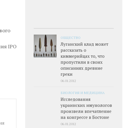
вого
ОБЩЕСТВО
Луганский клад может
ния IPO
рассказать о
киммерийцах то, что
пропустили в своих
описаниях древние
греки
06.01.2012
БИОЛОГИЯ И МЕДИЦИНА
Исследования
украинских имунологов
произвели впечатление
на конгрессе в Бостоне
ня
06.01.2012