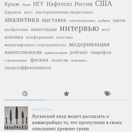
США
НГУ
Нафтогаз
Крым
Россия
Львов
Харьков
альтернативная энергетика
авто
аналитика
выставка
закон
добыча
гелиоэнергетика
интервью
инвестиция
изобретение
итог
колонка
конференция
логистика
модернизация
международное сотрудничество
нанотехнология
рейтинг
смартфон
приватизация
физика
экология
соревнование
экономика
энергоэффективность
ОБЩЕСТВО
Луганский клад может рассказать о
киммерийцах то, что пропустили в своих
описаниях древние греки