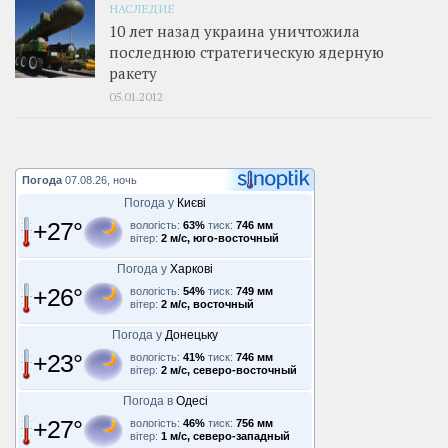
НАСЛЕДИЕ
10 лет назад украина уничтожила
последнюю стратегическую ядерную
ракету
05.01.2012
Погода
07.08.26, ночь
Погода у
Києві
+27°
вологість:
63%
тиск:
746 мм
вітер:
2 м/с, юго-восточный
Погода у
Харкові
+26°
вологість:
54%
тиск:
749 мм
вітер:
2 м/с, восточный
Погода у
Донецьку
+23°
вологість:
41%
тиск:
746 мм
вітер:
2 м/с, северо-восточный
Погода в
Одесі
+27°
вологість:
46%
тиск:
756 мм
вітер:
1 м/с, северо-западный