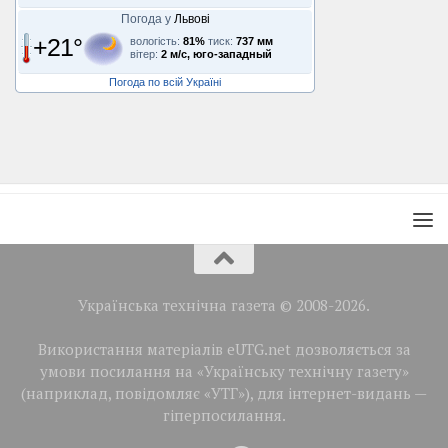
Погода у
Львові
+21°
вологість:
81%
тиск:
737 мм
вітер:
2 м/с, юго-западный
Погода по всій Україні
Українська технічна газета © 2008-2026.
Використання матеріалів eUTG.net дозволяється за
умови посилання на «Українську технічну газету»
(наприклад, повідомляє «УТГ»), для інтернет-видань —
гіперпосилання.