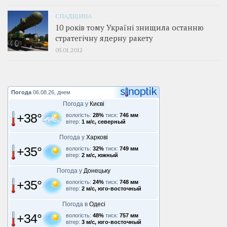
СПАДЩИНА
10 років тому Україні знищила останню
стратегічну ядерну ракету
05.01.2012
Погода
06.08.26, днем
Погода у
Києві
+38°
вологість:
28%
тиск:
746 мм
вітер:
1 м/с, северный
Погода у
Харкові
+35°
вологість:
32%
тиск:
749 мм
вітер:
2 м/с, южный
Погода у
Донецьку
+35°
вологість:
24%
тиск:
748 мм
вітер:
2 м/с, юго-восточный
Погода в
Одесі
+34°
вологість:
48%
тиск:
757 мм
вітер:
3 м/с, юго-восточный