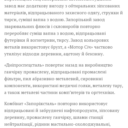
завод має додаткову вигоду з обтиральних зіпсованих
матеріалів, відпрацьованого захисного одягу, стружки й
тирси, суміші вапна з водою. Запорізький завод
зварювальних флюсів і скловиробів повторно
переробляє суміш вапна з водою, відпрацьовані
футерівки й вогнетриви, тирсу. Завод кольорових
металів використовує брухт, а «Мотор Січ» частково
утилізує відходи деревини, ацетону й бензину.
«Дніпроспецсталь» повертає назад на виробництво
ганчірку промаслену, відпрацьовані промаслені
фільтри, пил абразивно-металевий, сировинні
компоненти, використані медичні голки, металеву тару,
а також металеві частини комп’ютерів та оргтехніки.
Комбінат «Запоріжсталь» повторно використовує
відпрацьовані й забруднені нафтопродукти, зіпсовану
деревину, промаслену ганчірку, шлами станції
нейтралізації, рідини мастильно-охолоджувальні,