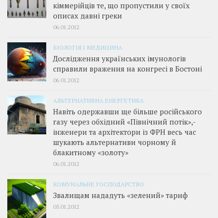
кіммерійців те, що пропустили у своїх
описах давні греки
06.01.2012
БІОЛОГІЯ І МЕДИЦИНА
Дослідження українських імунологів
справили враження на конгресі в Бостоні
06.01.2012
АЛЬТЕРНАТИВНА ЕНЕРГЕТИКА
Навіть одержавши ще більше російського
газу через обхідний «Північний потік»,­
інженери та архітектори із ФРН весь час
шукають альтернативи чорному й
блакитному «золоту»
06.01.2012
КОМУНАЛЬНЕ ГОСПОДАРСТВО
Звалищам нададуть «зелений» тариф
05.01.2012