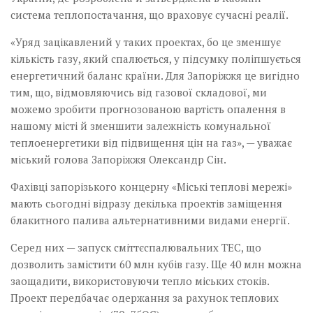
система теплопостачання, що враховує сучасні реалії.
«Уряд зацікавлений у таких проектах, бо це зменшує
кількість газу, який спалюється, у підсумку поліпшується
енергетичний баланс країни. Для Запоріжжя це вигідно
тим, що, відмовляючись від газової складової, ми
можемо зробити прогнозованою вартість опалення в
нашому місті й зменшити залежність комунальної
теплоенергетики від підвищення цін на газ», — уважає
міський голова Запоріжжя Олександр Сін.
Фахівці запорізького концерну «Міські теплові мережі»
мають сьогодні відразу декілька проектів заміщення
блакитного палива альтернативними видами енергії.­
Серед них — запуск сміттєспалювальних ТЕС, що
дозволить замістити 60 млн кубів газу. Ще 40 млн можна
заощадити, використовуючи тепло міських стоків.
Проект передбачає одержання за рахунок теплових