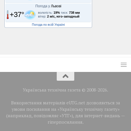
Погода у
Львові
+37°
вологість:
19%
тиск:
738 мм
вітер:
2 м/с, юго-западный
Погода по всій Україні
Українська технічна газета © 2008-2026.
Використання матеріалів eUTG.net дозволяється за
умови посилання на «Українську технічну газету»
(наприклад, повідомляє «УТГ»), для інтернет-видань —
гіперпосилання.