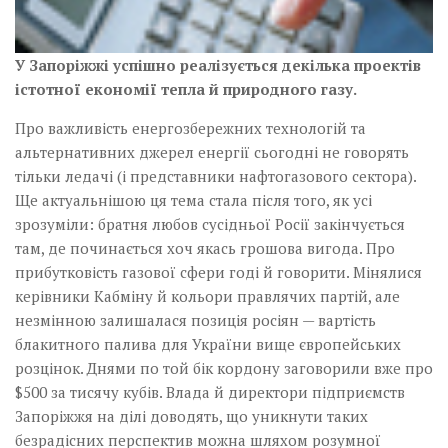
У Запоріжжі успішно реалізується декілька проектів
істотної економії тепла й природного газу.
Про важливість енергозбережних технологій та
альтернативних джерел енергії сьогодні не говорять
тільки ледачі (і представники нафтогазового сектора).
Ще актуальнішою ця тема стала після того, як усі
зрозуміли: братня любов сусідньої Росії закінчується
там, де починається хоч якась грошова вигода. Про
прибутковість газової сфери годі й говорити. Мінялися
керівники Кабміну й кольори правлячих партій, але
незмінною залишалася позиція росіян — вартість
блакитного палива для України вище європейських
розцінок. Днями по той бік кордону заговорили вже про
$500 за тисячу кубів. Влада й директори підприємств
Запоріжжя на ділі доводять, що уникнути таких
безрадісних перспектив можна шляхом розумної