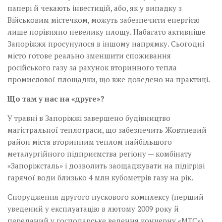
папері й чекають інвестицій, або, як у випадку з
Військовим містечком, можуть забезпечити енергією
лише порівняно невелику площу. Набагато активніше
Запоріжжя просунулося в іншому напрямку. Сьогодні
місто готове реально зменшити споживання
російського газу за рахунок вторинного тепла
промислової площадки, що вже доведено на практиці.
Що там у нас на «друге»?
У травні в Запоріжжі завершено будівництво
магістральної теплотраси, що забезпечить Жовтневий
район міста вторинним теп­лом найбільшого
металургійного підприємства регіо­ну — комбінату
«Запоріжсталь» і дозволить заощаджувати на підігріві
гарячої води близько 4 млн кубо­­­­­­метрів газу на рік.
Спорудження другого пускового комплексу (перший
уведений у експлуатацію в лютому 2009 року й
переданий у господарське ведення концерну «МТС»)