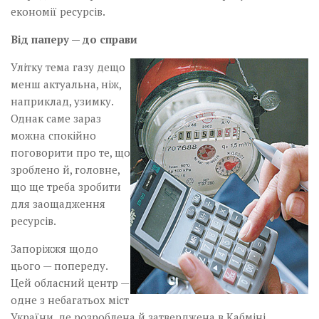
економії ­ресурсів.
Від паперу — до справи
Улітку тема газу дещо
менш актуальна, ніж,
наприклад, узимку.
Однак саме зараз
можна спокійно
поговорити про те, що
зроблено й, головне,
що ще треба зробити
для заощадження
ресурсів.
Запоріжжя щодо
цього — попереду.
Цей обласний центр —
одне з небагатьох міст
України, де розроблена й затверджена в Кабміні