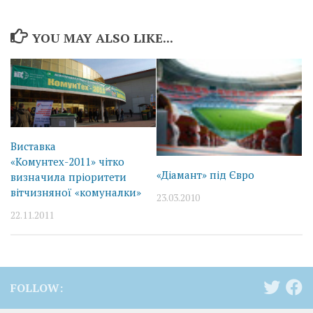
YOU MAY ALSO LIKE...
Виставка
«Комунтех-2011» чітко
«Діамант» під Євро
визначила пріоритети
вітчизняної «комуналки»
23.03.2010
22.11.2011
FOLLOW: