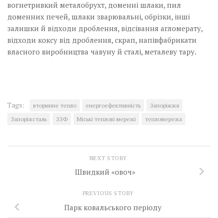
вогнетривкий металобрухт, доменні шлаки, пил
доменних печей, шлаки зварювальні, обрізки, інші
залишки й відходи дроблення, відсівання агломерату,
відходи коксу від дроб­лення, скрап, напівфабрикати
власного виробництва чавуну й сталі, металеву тару.
Tags:
вторинне тепло
енергоефективність
Запоріжжя
Запоріжсталь
ЗЗФ
Міські теплові мережі
тепломережа
NEXT STORY
Швидкий «овоч»
PREVIOUS STORY
Парк ковальського періоду