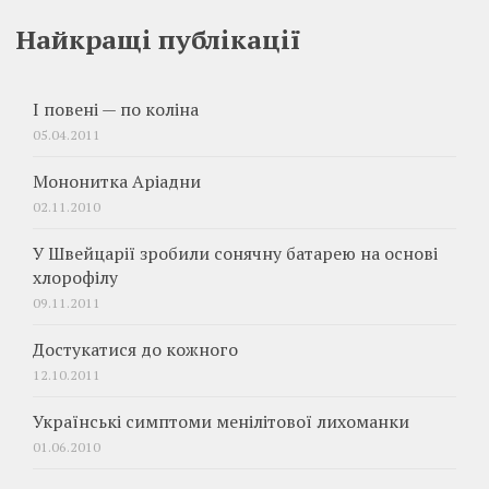
Найкращі публікації
І повені — по коліна
05.04.2011
Мононитка Аріадни
02.11.2010
У Швейцарії зробили сонячну батарею на основі
хлорофілу
09.11.2011
Достукатися до кожного
12.10.2011
Українські симптоми менілітової лихоманки
01.06.2010