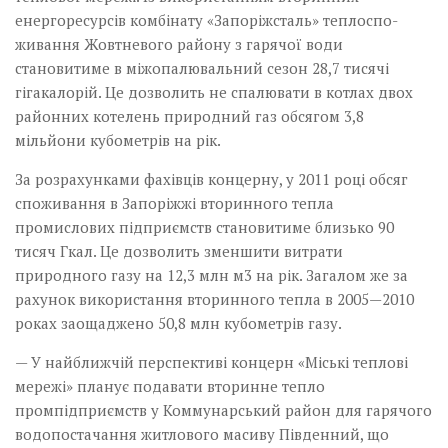
енергоресурсів комбінату­ «Запоріжсталь» теплоспо­
живання Жовтневого райо­ну­ з гарячої води
становитиме в міжопалювальний сезон 28,7 тисячі
гігакалорій. Це дозволить не спалювати в котлах двох
районних котелень природний газ обсягом 3,8
мільйони кубометрів на рік.
За розрахунками фахівців концерну, у 2011 році обсяг
споживання в Запоріжжі вторинного тепла
промислових підприємств становитиме близько 90
тисяч Гкал. Це дозволить зменшити витрати
природного газу на 12,3 млн м3 на рік. Загалом же за
рахунок використання вторинного ­тепла в 2005—2010
роках заощаджено 50,8 млн кубометрів газу.
— У найближчій перспективі концерн «Міські теплові
мережі» планує подавати вторинне тепло
промпідприємств у Коммунарський район для гарячого
водопостачання житлового масиву Південний, що