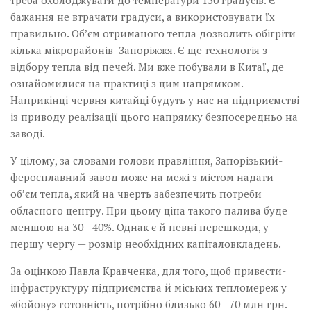
бажання не втрачати градуси, а використовувати їх
правильно. Об’єм отриманого тепла дозволить обі­гріти
кілька мікрорайонів Запоріжжя. Є ще технологія з
відбору тепла від печей. Ми вже побували в Китаї, де
ознайомилися на практиці з цим напрямком.
Наприкінці червня китайці будуть у нас на підприємстві
із приводу реалізації цього напрямку безпосередньо на
заводі.
У цілому, за словами голови правління, Запорізький­
феросплавний завод може на межі з містом надати
об’єм тепла, який на чверть забезпечить потреби
обласного центру. При цьому ціна такого палива буде
меншою на 30—40%. Однак є й певні перешкоди, у
першу чергу — розмір необхідних капіталовкладень.
За оцінкою Павла Кравченка, для того, щоб привести­
інфраструктуру підприємства й міських тепломереж у
«бойову» готовність, потрібно близько 60—70 млн грн.