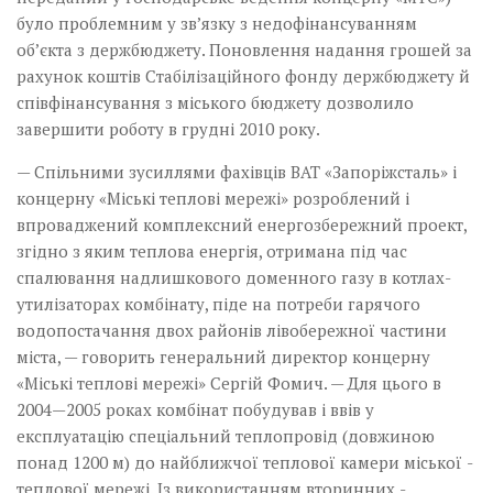
було проблемним у зв’язку з недофінансуванням
об’єкта з держбюджету. Поновлення надання грошей за
рахунок коштів Стабілізаційного фонду держбюджету й
співфінансування з міського бюджету дозволило
завершити роботу в грудні 2010 року.
— Спільними зусиллями фахівців ВАТ «Запоріжсталь» і
концерну «Міські теплові мережі» розроблений і
впроваджений комплексний енергозбережний проект,
згідно з яким теплова енергія, отримана під час
спалювання надлишкового доменного газу в котлах-
утилізаторах комбінату,­ піде на потреби гарячого
водопостачання двох районів лівобережної частини
міста, — говорить генеральний директор концерну
«Міські теплові мережі» Сергій Фомич. — Для цього в
2004—2005 роках комбінат побудував і ввів у
експлуатацію спеціальний теплопровід (довжиною
понад 1200 м) до найближчої теплової камери міської ­
теплової мережі. Із ­використанням вторинних ­