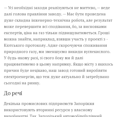
— Усі необхідні заходи реалізуються не миттєво, — веде
далі голова правління заводу. — Має бути проведена
дуже складна інженерно-технічна робота, але результат
може перевершити всі сподівання, бо, за виснов­ками
експертів, ціна на газ тільки підвищуватиметься. Гроші
можна знайти, наприклад, взявши участь у проекті з ­
Кіотського протоколу. Адже скорочуючи споживання
природного газу, ми зменшуємо викиди вуглекислого.
У будь-якому разі, зі свого боку ми й далі
працюватимемо в цьому напрямку. Якщо місту з якихось
причин буде нецікаво, наш завод готовий виробляти
електроенергію, що теж дуже актуально й затребувано
сьогодні на ринку.
До речі
Декілька промислових підприємств Запоріжжя
використовують вторинні ресурси у власному
виробництві. Так, Запорізький автомобілебудівний