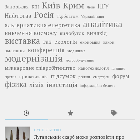
Київ
Крим
НГУ
Запоріжжя
КПІ
Львів
Росія
Нафтогаз
Турбоатом
Укрзалізниця
аналітика
альтернативна енергетика
вивчення космосу
винахід
видобуток
виставка
газ
екологія
економіка
закон
конференція
змагання
медицина
модернізація
моторобудування
міжнародне співробітництво
нанотехнологія
планшет
підсумок
форум
приватизація
премія
смартфон
рейтинг
фізика
інвестиція
хімія
інформаційна безпека
СУСПІЛЬСТВО
Луганський скарб може розповісти про