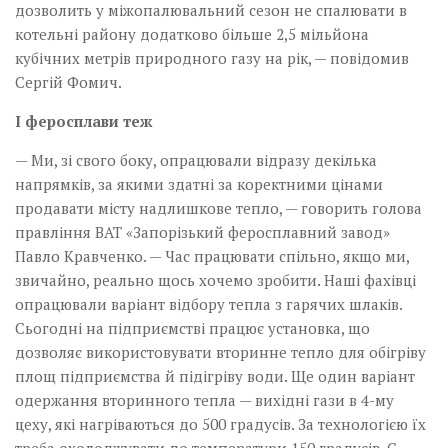
дозволить у міжопалювальний сезон не спалювати в
котельні району додатково більше 2,5 мільйона
кубічних метрів природного газу на рік, — повідомив
Сергій Фомич.
І феросплави теж
— Ми, зі свого боку, опрацювали відразу декілька
напрямків, за якими здатні за коректними цінами
продавати місту над­лишкове­­ тепло, — говорить голова
правління ВАТ ­«Запорізький феросплавний завод»
Павло Кравченко. — Час працювати спільно, якщо ми,
звичайно, реально щось хочемо зробити. Наші фахівці
опрацювали варіант відбору тепла з гарячих шлаків.
Сьогодні на підприємстві працює установка, що
дозволяє використовувати вторинне тепло для обігріву
площ підприємства й підігріву води. Ще один варіант
одержання вторинного тепла — вихідні гази в 4-му
цеху, які нагріваються до 500 градусів. За технологією їх
треба охолоджувати до температури 150 градусів. Є