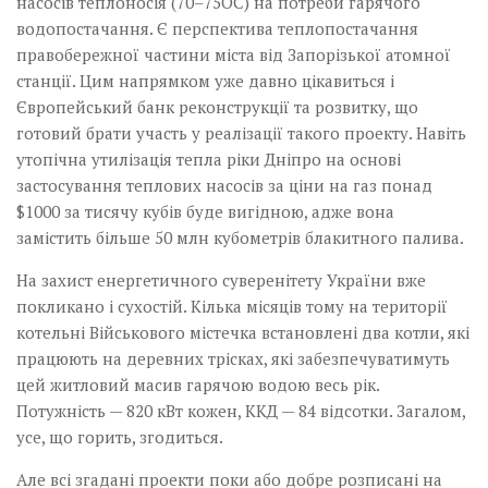
насосів теплоносія (70–75ОС) на потреби гарячого
водопостачання. Є перспектива теплопостачання
правобережної частини міста від Запорізької атомної
станції. Цим напрямком уже давно цікавиться і
Європейський банк реконструкції та розвитку, що
готовий брати участь у реалізації такого проекту. Навіть
утопічна утилізація тепла ріки Дніпро на основі
застосування теплових насосів за ціни на газ понад
$1000 за тисячу кубів буде вигідною, адже вона
замістить більше 50 млн кубометрів блакитного палива.
На захист енергетичного суверенітету України вже
покликано і сухостій. Кілька місяців тому на території
котельні Військового містечка встановлені два котли, які
працюють на деревних трісках, які забезпечуватимуть
цей житловий масив гарячою водою весь рік.
Потужність — 820 кВт кожен, ККД — 84 відсотки. ­Загалом,
усе, що горить, згодиться.
Але всі згадані проекти поки або добре розписані на