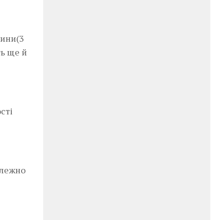
вини(3
ть ще й
сті
алежно