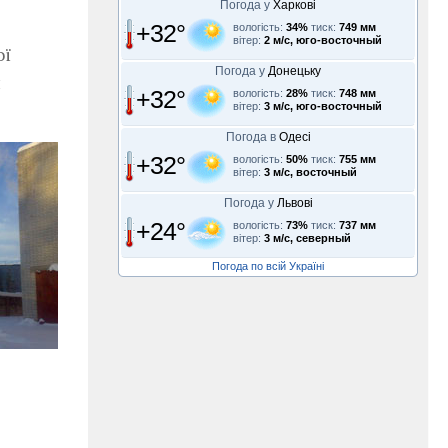
Погода у
Харкові
+32°
вологість:
34%
тиск:
749 мм
вітер:
2 м/с, юго-восточный
ої
Погода у
Донецьку
и
+32°
вологість:
28%
тиск:
748 мм
вітер:
3 м/с, юго-восточный
Погода в
Одесі
+32°
вологість:
50%
тиск:
755 мм
вітер:
3 м/с, восточный
Погода у
Львові
+24°
вологість:
73%
тиск:
737 мм
вітер:
3 м/с, северный
Погода по всій Україні