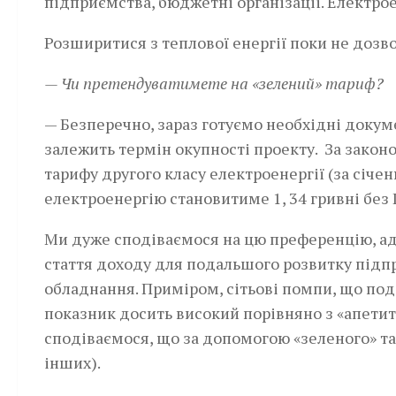
підприємства, бюджетні організації. Електро
Розширитися з теплової енергії поки не дозво
— Чи претендуватимете на «зелений» тариф?
— Безперечно, зараз готуємо необхідні докуме
залежить термін окупності проекту. За закон
тарифу другого класу електроенергії (за січе
електроенергію становитиме 1, 34 гривні без 
Ми дуже сподіваємося на цю преференцію, ад
стаття доходу для подальшого розвитку підп
обладнання. Приміром, сітьові помпи, що под
показник досить високий порівняно з «апетита
сподіваємося, що за допомогою «зеленого» т
інших).