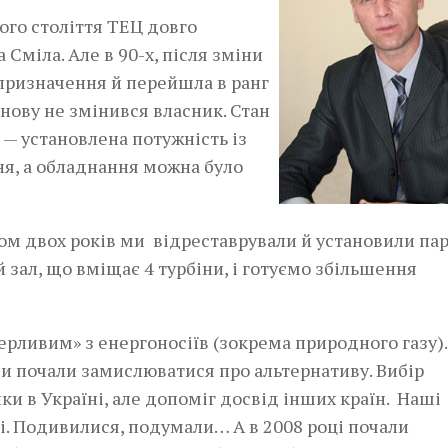
ого століття ТЕЦ довго
Сміла. Але в 90-х, після зміни
 призначення й перейшла в ранг
знову не змінився власник. Стан
 — установлена потужність із
ня, а обладнання можна було
гом двох років ми відреставрували й установили па
 зал, що вміщає 4 турбіни, і готуємо збільшення
рливим» з енергоносіїв (зокрема природного газу).
и почали замислюватися про альтернативу. Вибір
ки в Україні, але допоміг досвід інших країн. Наші
щі. Подивилися, подумали… А в 2008 році почали