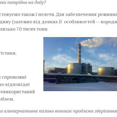
ини потрібно на добу?
стовуємо також і пелети. Для забезпечення режимн
дину (залежно від деяких її особливостей — пород
близько 70 тисяч тонн.
істики.
кі спроможні
но відповідні
 невикористаний
роблем.
на альтернативне паливо виникає проблема зберігання