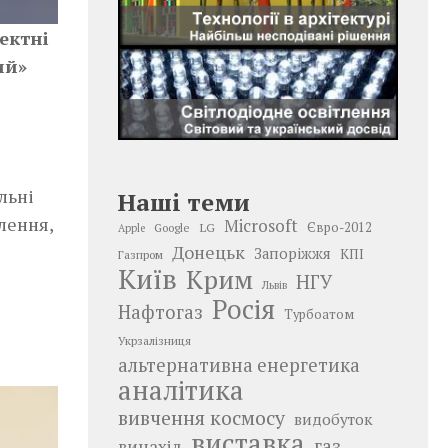
ектні
ий»
льні
Наші теми
лення,
Microsoft
LG
Євро-2012
Google
Apple
Донецьк
Запоріжжя
КПІ
Газпром
Київ
Крим
НГУ
Львів
Росія
Нафтогаз
Турбоатом
Укрзалізниця
альтернативна енергетика
аналітика
вивчення космосу
видобуток
виставка
газ
винахід