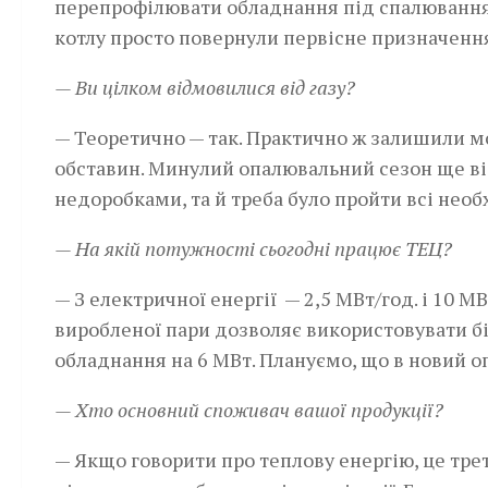
перепрофілювати обладнання під спалювання 
котлу просто повернули первісне призначення
— Ви цілком відмовилися від газу?
— Теоретично — так. Практично ж залишили м
обставин. Минулий опалювальний сезон ще від
недоробками, та й треба було пройти всі необ
— На якій потужності сьогодні працює ТЕЦ?
— З електричної енергії — 2,5 МВт/год. і 10 М
виробленої пари дозволяє використовувати бі
обладнання на 6 МВт. Плануємо, що в новий о
— Хто основний споживач вашої продукції?
— Якщо говорити про теплову енергію, це тре