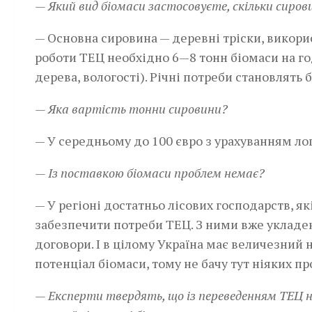
— Який вид біомаси застосовуєте, скільки сиров
— Основна сировина — деревні тріски, викори
роботи ТЕЦ необхідно 6—8 тонн біомаси на го
дерева, вологості). Річні потреби становлять 
— Яка вартість тонни сировини?
— У середньому до 100 євро з урахуванням лог
— Із поставкою біомаси проблем немає?
— У регіоні достатньо лісових господарств, я
забезпечити потреби ТЕЦ. З ними вже укладе
договори. І в цілому Україна має величезний
потенціал біомаси, тому не бачу тут ніяких п
— Експерти твердять, що із переведенням ТЕЦ 