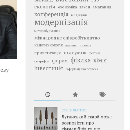
екологія
змагання
економіка
закон
конференція
медицина
модернізація
моторобудування
міжнародне співробітництво
нанотехнологія
премія
планшет
підсумок
приватизація
рейтинг
фізика
хімія
форум
смартфон
інвестиція
рову
інформаційна безпека
СУСПІЛЬСТВО
Луганський скарб може
розповісти про
кіммерійців те, що