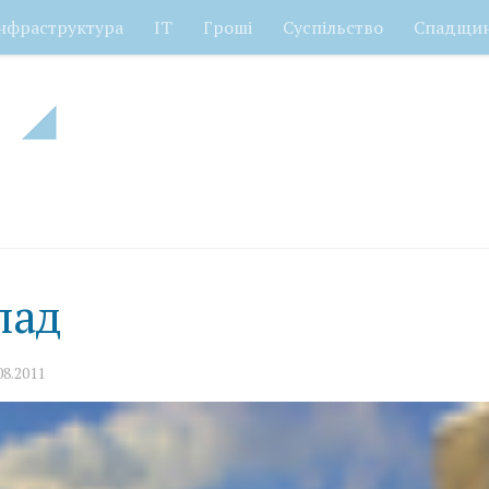
нфраструктура
ІТ
Гроші
Суспільство
Спадщи
лад
08.2011