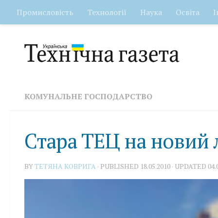
Промисловість
Технології
Наука
Освіта
І
Skip to content
КОМУНАЛЬНЕ ГОСПОДАРСТВО
Стара ТЕЦ на новий 
BY
ТЕТЯНА КОВРИГА
· PUBLISHED
18.05.2010
· UPDATED
04.