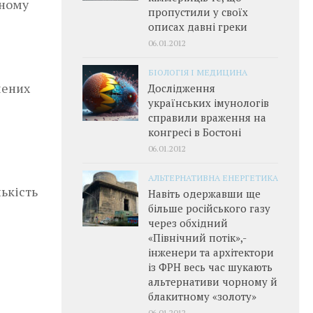
вному
пропустили у своїх
описах давні греки
06.01.2012
БІОЛОГІЯ І МЕДИЦИНА
чених
Дослідження
українських імунологів
справили враження на
конгресі в Бостоні
06.01.2012
АЛЬТЕРНАТИВНА ЕНЕРГЕТИКА
лькість
Навіть одержавши ще
більше російського газу
через обхідний
«Північний потік»,­
інженери та архітектори
із ФРН весь час шукають
альтернативи чорному й
блакитному «золоту»
06.01.2012