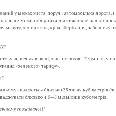
аний у межах міста, поруч і автомобільна дорога, і
ть площ, де можна зберігати двотижневий запас сиро
я мазуту, тепер вони, крім зберігання, забезпечую
ЕЦ?
товувалися як власні, так і позикові. Термін окупно
ержання «зеленого» тарифу».
о?
едньому спалюється близько 25 тисяч кубометрів (з
ощаджувати близько 4,5—5 мільйонів кубометрів.
січному споживачеві?