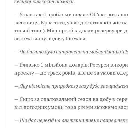
великої кількості біомаси.
— У нас такої проблеми немає. Об’єкт розташов
залізниця. Крім того, у нас достатня кількіс
тисячі тонн). Ми переобладнали резервуари дл
автоматичну подачу біомаси.
— Чи багато було витрачено на модернізацію Т
— Близько 1 мільйона доларів. Ресурси викорис
проекту — до трьох років, але це за умови од
— Яку кількість природного газу буде заощаджен
— Якщо за опалювальний сезон на добу в сер
від погодних умов), то за рік ми зможемо за
— Що дає перехід на альтернативне паливо пере