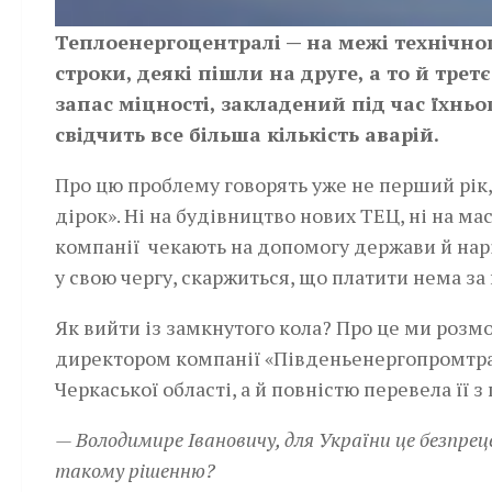
Теплоенергоцентралі — на межі технічно
строки, деякі пішли на друге, а то й трет
запас міцності, закладений під час їхньо
свідчить все більша кількість аварій.
Про цю проблему говорять уже не перший рік,
дірок». Ні на будівництво нових ТЕЦ, ні на м
компанії чекають на допомогу держави й нарі
у свою чергу, скаржиться, що платити нема за
Як вийти із замкнутого кола? Про це ми ро
директором компанії «Південьенергопромтранс
Черкаської області, а й повністю перевела її 
— Володимире Івановичу, для України це безпре
такому рішенню?