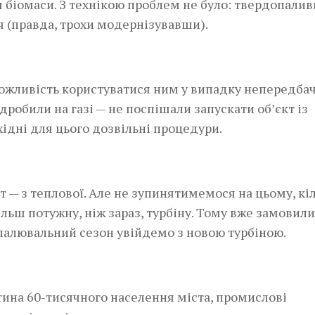
біомаси. З технікою проблем не було: твердопали
 (правда, трохи модернізувавши).
ожливість користуватися ним у випадку непередба
робили на газі — не поспішали запускати об’єкт із
хідні для цього дозвільні процедури.
Вт — з теплової. Але не зупинятимемося на цьому, кі
льш потужну, ніж зараз, турбіну. Тому вже замовили
палювальний сезон увійдемо з новою турбіною.
тина 60-тисячного населення міста, промислові