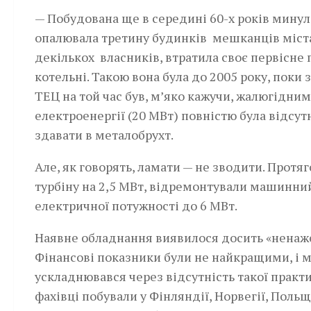
— Побудована ще в середині 60-х років минул
опалювала третину будинків мешканців міста 
декількох власників, втратила своє первісне
котельні. Такою вона була до 2005 року, поки 
ТЕЦ на той час був, м’яко кажучи, жалюгідним
електроенергії (20 МВт) повністю була відсут
здавати в металобрухт.
Але, як говорять, ламати — не зводити. Протя
турбіну на 2,5 МВт, відремонтували машинний
електричної потужності до 6 МВт.
Наявне обладнання виявилося досить «ненаже
Фінансові показники були не найкращими, і м
ускладнювався через відсутність такої практи
фахівці побували у Фінляндії, Норвегії, Поль