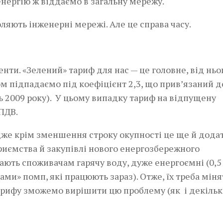
енергію ж віддаємо в загальну мережу.
ляють інженерні мережі. Але це справа часу.
нти. «Зелений» тариф для нас — це головне, від ньо
ом підпадаємо під коефіцієнт 2,3, що прив’язаний д
нь 2009 року). У цьому випадку тариф на відпущену
ПДВ.
же крім зменшення строку окупності це ще й дода
риємства й закупівлі нового енергозбережного
ають споживачам гарячу воду, дуже енергоємні (0,
ми» помп, які працюють зараз). Отже, їх треба мінят
арифу зможемо вирішити цю проблему (як і декільк