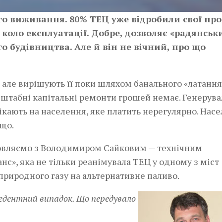
го виживання. 80% ТЕЦ уже відробили свої про
є коло експлуатації. Добре, дозволяє «радянськ
го будівництва. Але й він не вічний, про що
 але вирішують її поки шляхом банального «латання
асштабні капітальні ремонти грошей немає. Генерува
кають на населення, яке платить нерегулярно. Насе
 що.
змовляємо з Володимиром Сайковим — технічним
», яка не тільки реанімувала ТЕЦ у одному з міст
з природного газу на альтернативне паливо.
цедентний випадок. Що передувало