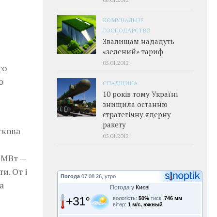
КОМУНАЛЬНЕ
ГОСПОДАРСТВО
Звалищам нададуть
«зелений» тариф
05.01.2012
го
о
СПАДЩИНА
10 років тому Україні
знищила останню
стратегічну ядерну
ракету
ткова
05.01.2012
5 МВт —
и. От і
Погода
07.08.26, утро
а
Погода у
Києві
+31°
вологість:
50%
тиск:
746 мм
вітер:
1 м/с, южный