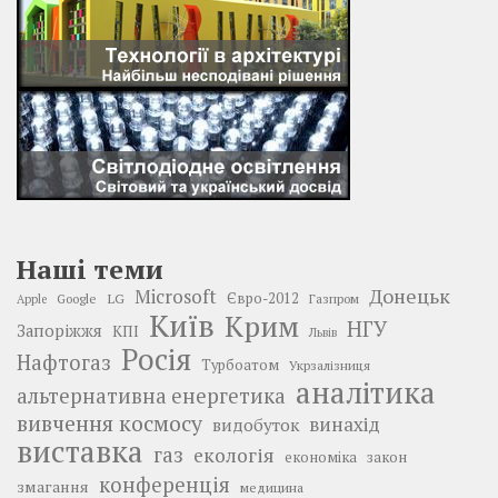
Наші теми
Донецьк
Microsoft
LG
Євро-2012
Google
Газпром
Apple
Київ
Крим
НГУ
Запоріжжя
КПІ
Львів
Росія
Нафтогаз
Турбоатом
Укрзалізниця
аналітика
альтернативна енергетика
вивчення космосу
винахід
видобуток
виставка
газ
екологія
економіка
закон
конференція
змагання
медицина