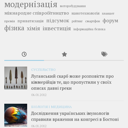
модернізація
моторобудування
міжнародне співробітництво
нанотехнологія
планшет
підсумок
форум
приватизація
премія
смартфон
рейтинг
фізика
інвестиція
хімія
інформаційна безпека
СУСПІЛЬСТВО
Луганський скарб може розповісти про
кіммерійців те, що пропустили у своїх
описах давні греки
06.01.2012
БІОЛОГІЯ І МЕДИЦИНА
Дослідження українських імунологів
справили враження на конгресі в Бостоні
06.01.2012