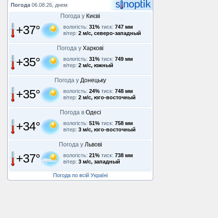
Погода
06.08.26, днем
Погода у
Києві
+37°
вологість:
31%
тиск:
747 мм
вітер:
2 м/с, северо-западный
Погода у
Харкові
+35°
вологість:
31%
тиск:
749 мм
вітер:
2 м/с, южный
Погода у
Донецьку
+35°
вологість:
24%
тиск:
748 мм
вітер:
2 м/с, юго-восточный
Погода в
Одесі
+34°
вологість:
51%
тиск:
758 мм
вітер:
3 м/с, юго-восточный
Погода у
Львові
+37°
вологість:
21%
тиск:
738 мм
вітер:
3 м/с, западный
Погода по всій Україні