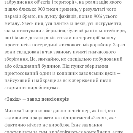
забруднення об’єктів і території», на реалізацію якого
пішло близько 900 тисяч гривень, у результаті чого
наразі зібрано, на думку фахівців, понад 90% усього
металу. Увесь пил, уся плитка із цехів, усі інструменти,
які контактували з берилієм, були зібрані в контейнери,
що більше десяти років стояли на території заводу
просто неба посередині житлового мікрорайону. Зараз
вони складовані в так званому пункті тимчасового
зберігання. Це, звичайно, не спеціально побудований
або обладнаний будинок. Під пункт зберігання
пристосований один із колишніх заводських цехів —
найсухіший і найкраще за всіх збережений після
згортання виробництва».
«Захід» — завод пенсіонерів
Микола Тищенко вже давно пенсіонер, як і всі, хто
залишився працювати на підприємстві «Захід», яке
фактично нічого не виробляє. Їхнє завдання —
спостерігати за тим, як зберігаються контейнери, адже