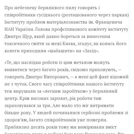
Про небезпеку берилієвого пилу говорять і
співробітники сусіднього (розташованого через паркан)
Інституту проблем матеріалознавства ім. Францевича
НАН України. Голова профспілкового комітету інституту
Дмитро Щур, який давно бореться за винесення
токсичного сміття за межі Києва, згадує, як колись його
колеги приходили «шабашити» на «Захід».
«Те, що наслідки роботи із цим металом можуть
виявитися через багато років, свідомо приховують, —
говорить Дмитро Вікторович,­ — а мені цей факт відомий
не з чуток. Свого часу співробітники нашого інституту
теж вирушали за «легким заробітком» у берилієвий
центр. Крім високих зар­плат, рік роботи там
зараховувався за три. Але мало хто міг витримати
більше року. У людей починалися серйозні проблеми зі
здоров’ям, багато співробітників уже померли.
Приблизно десять років тому ми вимірювали вміст