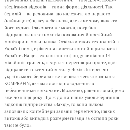
зберігання відходів — єдина форма діяльності. Так,
берилій — це речовина, що належить до першого
(найвищого) класу небезпеки, але саме тому вивезти
його кудись і закопати не можна, потрібна
відпрацьована технологія поховання й постійний
моніторинг могильника. Оскільки таких технологій в
Україні нема, є рішення вивезти контейнери за межі
України. На це з екологічного фонду виділено 14
мільйонів гривень, ведуться переговори про те, щоб
відправити токсичний метал у Чехію. Інтерес до
українського берилію вже виявила чеська компанія
KOMPRAFIN, яка має досвід поводження з
небезпечними відходами. Можливо, рішення знайдемо
вже до кінця року. Що ж до нинішніх умов зберігання
відходів підприємства «Захід», то вони цілком
задовільні: контейнери запаяні герметично, ніяких
витоків або випадків розгерметизації за останні роки
там не було».