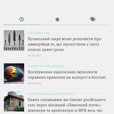
СУСПІЛЬСТВО
Луганський скарб може розповісти про
кіммерійців те, що пропустили у своїх
описах давні греки
06.01.2012
БІОЛОГІЯ І МЕДИЦИНА
Дослідження українських імунологів
справили враження на конгресі в Бостоні
06.01.2012
АЛЬТЕРНАТИВНА ЕНЕРГЕТИКА
Навіть одержавши ще більше російського
газу через обхідний «Північний потік»,­
інженери та архітектори із ФРН весь час