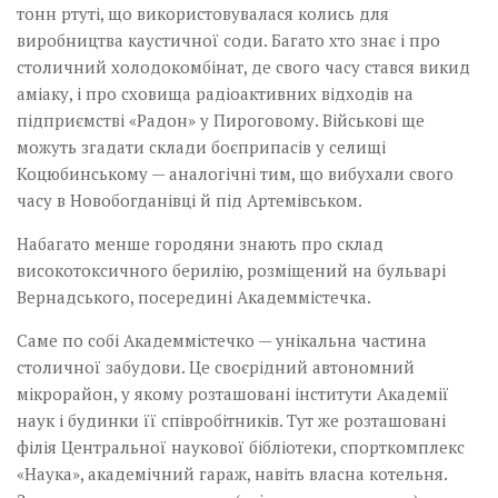
тонн ртуті, що використовувалася колись для
виробництва каустичної соди. Багато хто знає і про
столичний холодокомбінат, де свого часу стався викид
аміаку, і про сховища радіоактивних відходів на
підприємстві «Радон» у Пироговому. Військові ще
можуть згадати склади боєприпасів у селищі
Коцюбинському — аналогічні тим, що вибухали свого
часу в Новобогданівці й під Артемівськом.
Набагато менше городяни знають про склад
високотоксичного берилію, розміщений на бульварі
Вернадського, посередині Академмістечка.
Саме по собі Академмістечко — унікальна частина
столичної забудови. Це своєрідний автономний
мікрорайон, у якому розташовані інститути Академії
наук і будинки її співробітників. Тут же розташовані
філія Центральної наукової біб­ліотеки, спорткомплекс
«Наука», академічний гараж, навіть власна котельня.