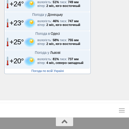
+24°
вологість:
51%
тиск:
749 мм
вітер:
2 м/с, юго-восточный
Погода у
Донецьку
+23°
вологість:
46%
тиск:
747 мм
вітер:
2 м/с, юго-восточный
Погода в
Одесі
+25°
вологість:
58%
тиск:
755 мм
вітер:
2 м/с, юго-восточный
Погода у
Львові
+20°
вологість:
81%
тиск:
737 мм
вітер:
4 м/с, северо-западный
Погода по всій Україні