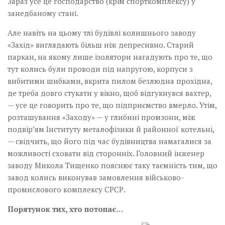
Зараз усе це господарство (крім спорткомплексу) у
занедбаному стані.
Але навіть на цьому тлі будівлі колишнього заводу
«Захід» виглядають більш ніж депресивно. Старий
паркан, на якому лише ізолятори нагадують про те, що
тут колись були проводи під напругою, корпуси з
вибитими шибками, вкрита пилом безлюдна прохідна,
де треба довго стукати у вікно, щоб відгукнувся вахтер,
— усе це говорить про те, що підприємство вмерло. Утім,
розташування «Заходу» — у глибині промзони, між
подвір’ям Інституту металофізики й районної котельні,
— свідчить, що його під час будівництва намагалися за
можливості сховати від сторонніх. Головний інженер
заводу Микола­ Тищенко пояснює таку таємність тим, що
завод колись виконував замовлення військово-
промислового комплексу СРСР.
Порятунок тих, хто потопає…