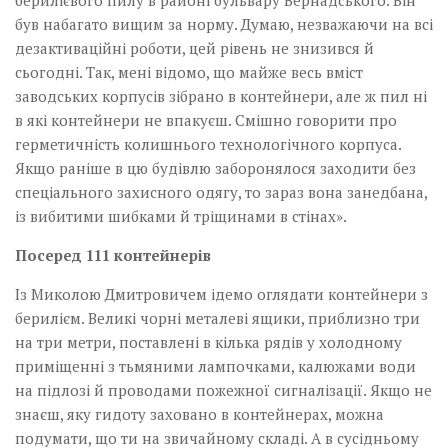
берилієвого пилу в районі бульвару Вернадського. Він
був набагато вищим за норму. Думаю, незважаючи на всі
дезактиваційні роботи, цей рівень не знизився й
сьогодні. Так, мені відомо, що майже весь вміст
заводських корпусів зібрано в контейнери, але ж пил ні
в які контейнери не впакуєш. Смішно говорити про
герметичність колишнього технологічного корпуса.
Якщо раніше в цю будівлю заборонялося заходити без
спеціального захисного одягу, то зараз вона занедбана,
із вибитими шибками й тріщинами в стінах».
Посеред 111 контейнерів
Із Миколою Дмитровичем ідемо оглядати контейнери з
берилієм. Великі чорні металеві ящики, приблизно три
на три метри, поставлені в кілька рядів у холодному
приміщенні з тьмяними лампочками, калюжами води
на підлозі й проводами пожежної сигналізації. Якщо не
знаєш, яку гидоту заховано в контейнерах, можна
подумати, що ти на звичайному складі. А в сусідньому