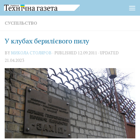
Skip to content
СУСПІЛЬСТВО
У клубах берилієвого пилу
BY
МИКОЛА СТОЛЯРОВ
· PUBLISHED
12.09.2011
· UPDATED
21.04.2023