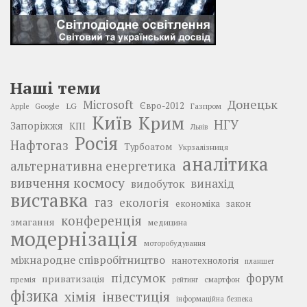
Наші теми
Донецьк
Microsoft
LG
Євро-2012
Google
Газпром
Apple
Київ
Крим
НГУ
Запоріжжя
КПІ
Львів
Росія
Нафтогаз
Турбоатом
Укрзалізниця
аналітика
альтернативна енергетика
вивчення космосу
винахід
видобуток
виставка
газ
екологія
економіка
закон
конференція
змагання
медицина
модернізація
моторобудування
міжнародне співробітництво
нанотехнологія
планшет
підсумок
форум
приватизація
премія
смартфон
рейтинг
фізика
інвестиція
хімія
інформаційна безпека