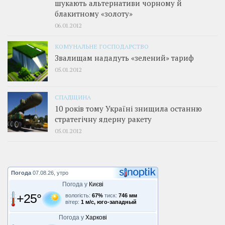
шукають альтернативи чорному й
блакитному «золоту»
06.01.2012
КОМУНАЛЬНЕ ГОСПОДАРСТВО
Звалищам нададуть «зелений» тариф
05.01.2012
СПАДЩИНА
10 років тому Україні знищила останню
стратегічну ядерну ракету
05.01.2012
Погода
07.08.26, утро
Погода у
Києві
+25°
вологість:
67%
тиск:
746 мм
вітер:
1 м/с, юго-западный
Погода у
Харкові