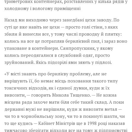
Назад ми виходимо через занедбані цехи заводу. По
суті це вже навіть не цехи — просто голі стіни, з яких
збили й винесли все, у тому числі проводку й плитку:
колись на все це потрапляв берилієвий пил, і зараз воно
упаковане в контейнери. Сан­пропускник, у якому
колись переодягалися в службовий одяг, просто
зруйнований. Якісь підозрілі ями зяють у підлозі.
«У місті знають про берилієву проблему, але не
вирішують її, бо немає місць поховання такого типу
токсичних відходів, як і єдиної думки, куди ж їх
вивозити, — говорить Микола Тищенко.­ — Не кожна
місцева рада захоче мати біля себе такий склад. А поки
державні мужі не вирішили, куди ж вивозити метал —
чи то в чорнобильську зону, чи то в покинуті шахти, чи
то ще кудись — Кабінет Міністрів ще в 1998 році наказав
тимчасово зберігати відходи все на тому ж підприємстві