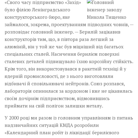
«Свого часу підприємство «Захід»
було філією Ленінградського
конструкторського бюро, яке
займалося, зокрема, проектуванням підводних човнів, —
розповідає головний інженер. — Берилій зацікавив
конструкторів тим, що, в півтора раза легший за
алюміній, він у той же час був міцніший від багатьох
спеціальних сталей. Насичення берилієм поверхні
сталевих деталей підвищувало їхню корозійну стійкість.
Крім того, він використовувався в ракетній техніці й у
ядерній промисловості, де з нього виготовляли
відбивачі й сповільнювачі нейтронів. Союз розпався,
лабораторія опинилася за кордоном і вже не цікавилась
своїм дочірнім підприємством, відмовившись
приймати на свій полігон залишки металу.­
У 2000 році ми разом із головним управлінням із питань
надзвичайних ситуацій КМДА розробили
«Календарний план робіт із ліквідації берилієвого