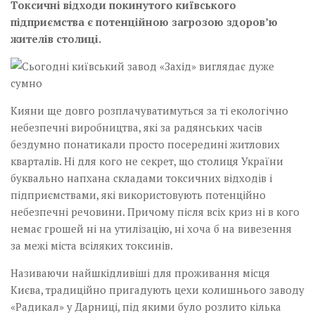
Токсичні відходи покинутого київського
підприємства є потенційною загрозою здоров’ю
жителів столиці.
Кияни ще довго розплачуватимуться за ті екологічно
небезпечні виробництва, які за радянських часів
бездумно понатикали просто посередині житлових
кварталів. Ні для кого не секрет, що столиця України
буквально напхана складами токсичних відходів і
підприємствами, які використовують потенційно
небезпечні речовини. Причому після всіх криз ні в кого
немає грошей ні на утилізацію, ні хоча б на вивезення
за межі міста всіляких токсинів.
Називаючи найшкідливіші для проживання місця
Києва, традиційно пригадують цехи колишнього заводу
«Радикал» у Дарниці, під якими було розлито кілька