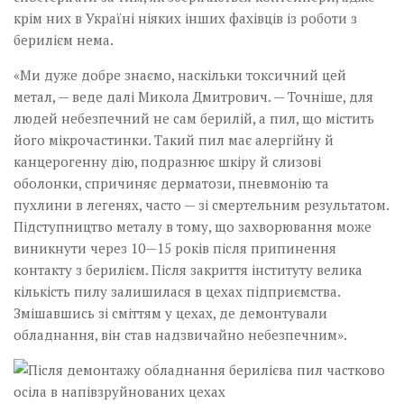
крім них в Україні ніяких інших фахівців із роботи з
берилієм нема.
«Ми дуже добре знаємо, наскільки токсичний цей
метал, — веде далі Микола Дмитрович. — Точніше, для
людей небезпечний не сам берилій, а пил, що містить
його мікрочастинки. Такий пил має алергійну й
канцерогенну дію, подразнює шкіру й слизові
оболонки, спричиняє дерматози, пневмонію та
пухлини в легенях, часто — зі смертельним результатом.
Підступництво металу в тому, що захворювання може
виникнути через 10—15 років після припинення
контакту з берилієм. Після закриття інституту велика
кількість пилу залишилася в цехах підприємства.
Змішавшись зі сміттям у цехах, де демонтували
обладнання, він став надзвичайно небезпечним».