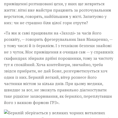
приміщенні розташовані цехи, у яких ще жевриться
життя: літні вже майстри працюють за розточувальним
верстатом, говорять, найбільшим у місті. Запитуємо у
них: чи не страшно біля цілої гори отрути?
«Та ми ж самі працювали на «Заході» за часів його
розквіту, — говорить фрезерувальник Іван Макаренко, —
у тому числі й із берилієм. І з технікою безпеки знайомі
не з чуток. Моє приміщення я очищав сам — у справжніх
скафандрах збирали дрібні порошинки, тому за чистоту
тут я спокійний. Хоча контейнери, звичайно, треба
звідси прибрати, не дай Боже, розгерметизується хоч
один із них. Берилій легкий, вітер рознесе його
частинки містом за кілька днів. При цьому медики,
швидше за все, не зможуть правильно діагностувати
таке рідкісне захворювання, як бериліоз, переплутавши
його з важкою формою ГРЗ».