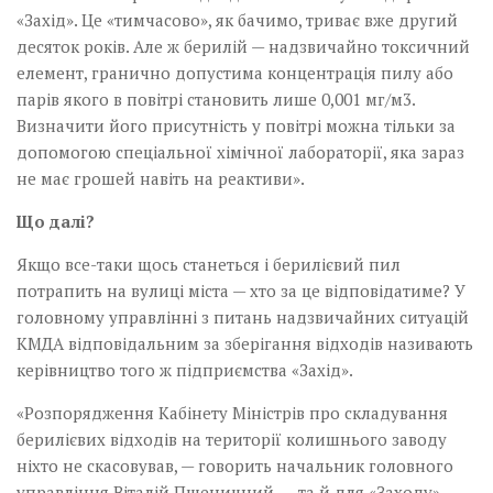
«Захід». Це «тимчасово», як бачимо, триває вже другий
десяток років. Але ж берилій — надзвичайно токсичний
елемент, гранично допустима концентрація пилу або
парів якого в повітрі становить лише 0,001 мг/м3.
Визначити його присутність у повітрі можна тільки за
допомогою спеціальної хімічної лабораторії, яка зараз
не має грошей навіть на реактиви».
Що далі?
Якщо все-таки щось станеться і берилієвий пил
потрапить на вулиці міста — хто за це відповідатиме? У
головному управлінні з питань надзвичайних ситуацій
КМДА відповідальним за зберігання відходів називають
керівництво того ж підприємства «Захід».
«Розпорядження Кабінету Міністрів про складування
берилієвих відходів на території колишнього заводу
ніхто не скасовував, — говорить начальник головного
управління Віталій Пшеничний, — та й для «Заходу»