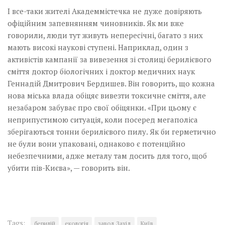
І все-таки жителі Академмістечка не дуже довіряють
офіційним запевнянням чиновників. Як ми вже
говорили, люди тут живуть непересічні, багато з них
мають високі наукові ступені. Наприклад, один з
активістів кампанії за вивезення зі столиці берилієвого
сміття доктор біологічних і доктор медичних наук
Геннадій Дмитрович Бердишев. Він говорить, що кожна
нова міська влада обіцяє вивезти токсичне сміття, але
незабаром забуває про свої обіцянки. «При цьому є
неприпустимою ситуація, коли посеред мегаполіса
зберігаються тонни берилієвого пилу. Як би герметично
не були вони упаковані, однаково є потенційно
небезпечними, адже металу там досить для того, щоб
убити пів-Києва», — говорить він.
Tags:
берилій
екологія
завод Захід
Київ