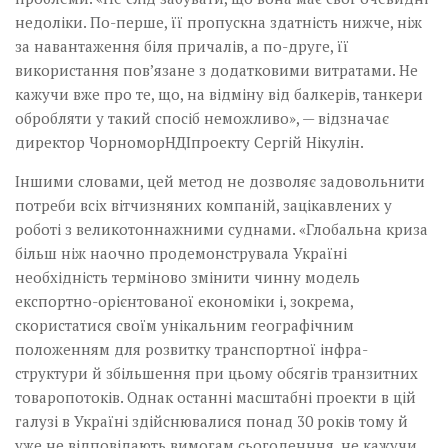
недоліки. По-перше, її пропускна здатність нижче, ніж
за навантаження біля причалів, а по-друге, її
використання пов’язане з додатковими витратами. Не
кажучи вже про те, що, на відміну від балкерів, танкери
обробляти у такий спосіб неможливо», — відзначає
директор ЧорноморНДІпроекту Сергій Нікулін.
Іншими словами, цей метод не дозволяє задовольнити
потреби всіх вітчизняних компаній, зацікавлених у
роботі з велико­тоннажними суднами. «Глобальна криза
більш ніж наочно­­ продемонструвала Україні
необхідність терміново змінити чинну модель
експортно-орієнтованої економіки і, зокрема,
скористатися своїм унікальним ­географічним
положенням для розвитку транспортної ­інфра­­
структури й збільшення при цьому обсягів транзитних
товаропотоків. Однак останні масштабні проекти в цій
галузі в Україні здійснювалися понад 30 років тому й
уже не відповідають вимогам сьогоденння, не кажучи