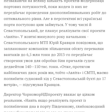
Незважаючи на велику кількість проектів модернізації
портових потужностей, поки жоден із них не
передбачає проведення днопоглиблювальних робіт до
оптимального рівня. Але в перспективі всі українські
порти поступово цим займуться. У тому числі й
Севастопольський, де планує реалізувати свої проекти
«Авліта». У жовтні минулого року начальник ­
Севастопольського МТП Юрій Кравцов­ повідомив, що
заплановане компанією збільшення обсягу перевалки
вантажів до 6,5 млн тонн до 2013-го передбачає
створення умов для обробки біля причалів суден
дедвейтом 140—150 тис. тонн. «Отже, протягом
найближчих двох років ми, тобто «Авліта» і СМТП, маємо
поглибити судновий хід у Севастопольській бухті до 17
метрів», — підсумував ­Кравцов.
Директор ЧорноморНДІпроекту вважає це цілком
реальним. «Навіть якщо реалізують проект із
поглиблення дна в порту Південному, глибоководний