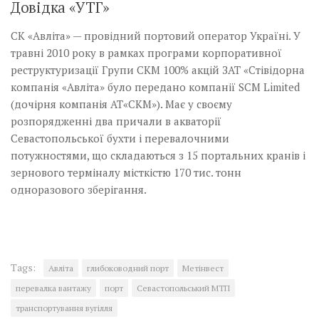
Довідка «УТГ»
СК «Авліта» — провідний портовий оператор Україні. У
травні 2010 року в рамках програми корпоративної
реструктуризації Групи СКМ 100% акцій ЗАТ «Стівідорна
компанія «Авліта» було передано компанії SCM Limited
(дочірня компанія АТ«СКМ»). Має у своєму
розпорядженні два причали в акваторії
Севастопольської бухти і перевалочними
потужностями, що складаються з 15 портальних кранів і
зернового терміналу місткістю 170 тис. тонн
одноразового зберігання.
Tags:
Авліта
глибоководний порт
Метінвест
перевалка вантажу
порт
Севастопольський МТП
транспортування вугілля