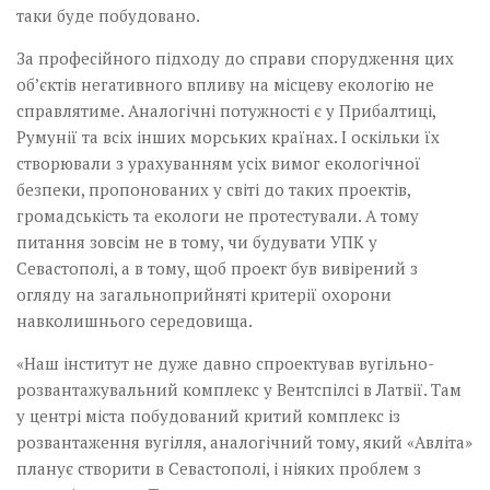
таки буде побудовано.
За професійного підходу до справи спорудження цих
об’єктів негативного впливу на місцеву екологію не
справлятиме. Аналогічні потужності є у Прибалтиці,
Румунії та всіх інших морських країнах. І оскільки їх
створювали з урахуванням усіх вимог екологічної
безпеки, пропонованих у світі до таких проектів,
громадськість та екологи не протестували. А тому
питання зовсім не в тому, чи будувати УПК у
Севастополі, а в тому, щоб проект був вивірений з
огляду на загальноприйняті критерії охорони
навколишнього середовища.
«Наш інститут не дуже давно спроектував вугільн­о­
розвантажувальний комплекс у Вентспілсі в Латвії. Там
у центрі міста побудований критий комплекс із
розвантаження вугілля, аналогічний тому, який «Авліта»
планує створити в Севастополі, і ніяких проблем з