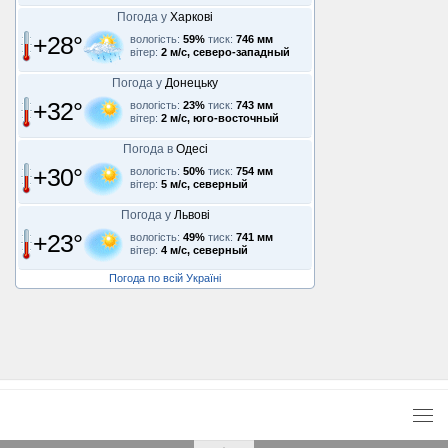
Погода у
Харкові
+28°
вологість:
59%
тиск:
746 мм
вітер:
2 м/с, северо-западный
Погода у
Донецьку
+32°
вологість:
23%
тиск:
743 мм
вітер:
2 м/с, юго-восточный
Погода в
Одесі
+30°
вологість:
50%
тиск:
754 мм
вітер:
5 м/с, северный
Погода у
Львові
+23°
вологість:
49%
тиск:
741 мм
вітер:
4 м/с, северный
Погода по всій Україні