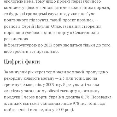
екологією нема. Тому якщо проект перевалочного
комплексу цілком відповідатиме екологічним нормам,
то будь-які громадські слухання, у яких не буде
політичного підґрунтя, такий проект пройде», —
розпові­в Сергій Нікулін. Отже, зав­дання створення
порівняно глибоководного порту в Севастополі з
розвиненою
інфра­­структурою до 2013 року зводяться тільки до того,
щоб зробити все правильно.
Цифри і факти
За минулий рік через термінали компанії пропущено
рекордну кількість металу — 2,3 млн тонн, що на
третину більше, ніж у 2009-му. У результаті частка
«Авліти» у загальному обсязі експорту цього виду
продукції через порти України досягла 8,5%. Перевалка
ж сипких вантажів становила лише 978 тис. тонн, що
майже вдвічі менше, ніж у 2009 році.