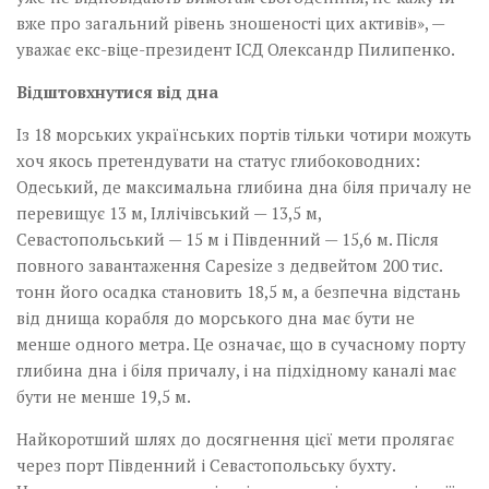
вже про загальний рівень зношеності цих активів», —
уважає екс-віце-президент ІСД ­Олександр Пилипенко.
Відштовхнутися від дна
Із 18 морських українських портів тільки чотири можуть
хоч якось претендувати на статус глибоководних:
Одеський, де максимальна глибина дна біля причалу не
перевищує 13 м, Іллічівський — 13,5 м,
Севастопольський — 15 м і Південний — 15,6 м. Після
повного завантаження Capesize з дедвейтом 200 тис.
тонн його осадка становить 18,5 м, а безпечна відстань
від днища корабля до морського дна має бути не
менше одного метра. Це означає, що в сучасному порту
глибина дна і біля причалу, і на підхідному каналі має
бути не менше 19,5 м.
Найкоротший шлях до досягнення цієї мети пролягає
через порт Південний і Севастопольську бухту.