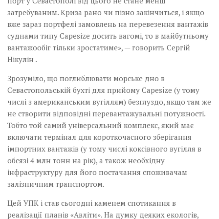
порт у Севастополі від цього не стане менш
затребуваним. Криза рано чи пізно закінчиться, і якщо
вже зараз портфелі замовлень на перевезення вантажів
суднами типу Capesize досить вагомі, то в майбутньому
вантажообіг тільки зростатиме», — говорить Сергій
Нікулін .
Зрозуміло, що поглиблювати морське дно в
Севастопольській бухті для прийому Capesize (у тому
числі з американським вугіллям) безглуздо, якщо там же
не створити відповідні перевантажувальні потужності.
Тобто той самий універсальний комплекс, який має
включати термінал для короткочасного зберігання
імпортних вантажів (у тому числі коксівного вугілля в
обсязі 4 млн тонн на рік), а також необхідну
інфраструктуру для його постачання споживачам
залізничним транспортом.
Цей УПК і став сьогодні каменем спотикання в
реалізації планів «Авліти». На думку деяких екологів,