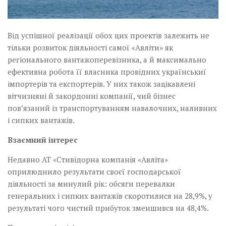
Від успішної реалізації обох цих проектів залежить не
тільки розвиток діяльності самої «Авліти» як
регіонального вантажо­перевізника, а й максимально
ефективна робота її власника провідних українськиї
імпортерів та експортерів. У них також зацікавлені
вітчизняні й закордонні компанії, чий бізнес
пов’язаний із транспортуванням навалочних, наливних
і сипких вантажів.
Взаємний інтерес
Недавно АТ «Стивідорна компанія «Авліта»
оприлюднило результати своєї господарської
діяльності за минулий рік: обсяги перевалки
генеральних і сипких вантажів скоротилися на 28,9%, у
результаті чого чистий прибуток зменшився на 48,4%.