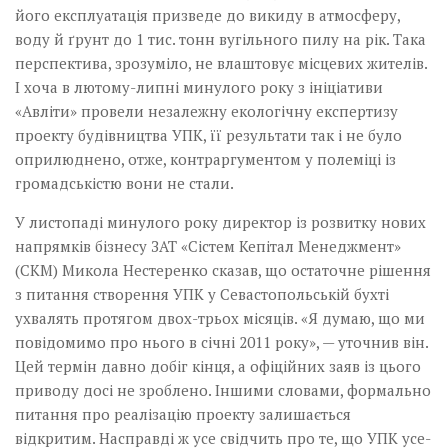
його експлуатація призведе до викиду в атмосферу,
воду й ґрунт до 1 тис. тонн вугільного пилу на рік. Така
перспектива, зрозуміло, не влаштовує місцевих жителів.
­І хоча в лютому-липні минулого року з ініціативи
«Авліти» провели незалежну екологічну експертизу
проекту будівництва УПК, її результати так і не було
оприлюднено, отже, контраргументом у полеміці із
громадськістю вони не стали.
У листопаді минулого року директор із розвитку нових
напрямків бізнесу ЗАТ «Сістем Кепітал Менеджмент»
(СКМ) Микола Нестеренко сказав, що остаточне рішення
з питання створення УПК у Севастопольській бухті
ухвалять протягом двох-трьох місяців. «Я думаю, що ми
повідомимо про нього в січні 2011 року», — уточнив він.
Цей термін давно добіг кінця, а офіційних заяв із цього
приводу досі не зроблено. Іншими словами, формально
питання про реалізацію проекту залишається
відкритим. Насправді ж усе свідчить про те, що УПК усе-