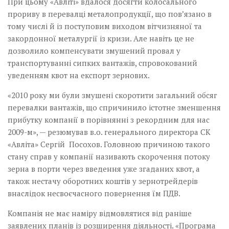
При цьому «Авліті» вдалося досягти колосального
прориву в перевалці металопродукції, що пов’язано в
тому числі й із поступовим виходом вітчизняної та
закордонної металургії із кризи. Але навіть це не
дозволило компенсувати змушений провал у
транспортуванні сипких вантажів, спровокований
уведенням квот на експорт зернових.
«2010 року ми були змушені скоротити загальний­ обсяг
перевалки вантажів,­ що спричинило істотне зменшення
прибутку компанії­­ в порівнянні з рекордним для нас
2009-м», — резюмував в.о. генерального директора СК
«Авліта» Сергій Посохов. Головною причиною такого
стану справ у компанії називають скорочення потоку
зерна в порти через введення уже згаданих квот, а
також нестачу оборотних коштів у зернотрейдерів
внаслідок несвоєчасного повернення їм ПДВ.
Компанія не має наміру відмовлятися від раніше
заявлених планів із розширення діяльності. «Програма