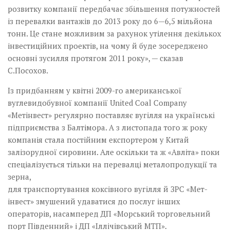
розвитку компанії передбачає збільшення потужностей
із перевалки вантажів до 2013 року до 6—6,5 мільйона
тонн. Це стане можливим за рахунок утілення декількох
інвестиційних проектів, на чому й буде зосереджено
основні зусилля протягом 2011 року», — сказав
С.Посохов.
Із придбанням у квітні 2009-го американської
вуглевидобувної компанії United Coal Company
«Метінвест» регулярно поставляє вугілля на українські
підприємства з Балтімора. А з листопада того ж року
компанія стала постійним експортером у Китай
залізорудної сировини. Але оскільки та ж «Авліта» поки
спеціалізується тільки на перевалці металопродукції та
зерна,
для транспортування коксівного вугілля й ЗРС «Мет­
інвест» змушений удаватися до послуг інших
операторів, насамперед ДП «Морський торговельний
порт Південний» і ДП «Іллічівський МТП».