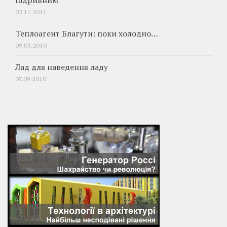
підривним
02.11.2011
Теплоагент Благути: поки холодно…
09.03.2010
Лад для наведення ладу
07.09.2010