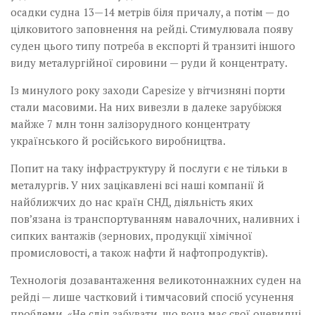
осадки судна 13—14 метрів біля причалу, а потім — до
цілковитого заповнення на рейді. Стимулювала появу
суден цього типу потреба в експорті й транзиті іншого
виду металургійної сировини — руди й концентрату.
Із минулого року заходи Capesize у вітчизняні порти
стали масовими. На них вивезли в далеке зарубіжжя
майже 7 млн тонн залізорудного концентрату
українського й російського виробництва.
Попит на таку інфраструктуру й послуги є не тільки в
металургів. У них зацікавлені всі наші компанії й
найближчих до нас країн СНД, діяльність яких
пов’язана із транспортуванням навалочних, наливних і
сипких вантажів (зернових, продукції хімічної
промисловості, а також нафти й нафто­продуктів).
Технологія дозавантаження великотоннажних суден на
рейді — лише частковий і тимчасовий спосіб усунення
проблеми. «Не слід забувати, що вона має свої очевидні