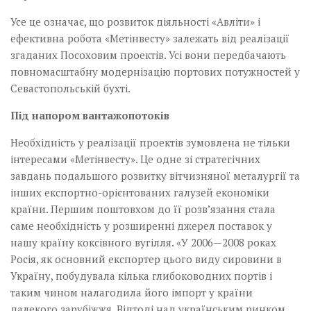
Усе це означає, що розвиток діяльності «Авліти» і
ефективна робота «Метінвесту» залежать від реалізації
згаданих Посоховим проектів. Усі вони передбачають
повномасштабну модернізацію портових потужностей у
Севастопольській бухті.
Під напором вантажопотоків
Необхідність у реалізації­­ проектів зумовлена не тільки
інтересами «Мет­інвесту». Це одне зі стратегічних
завдань подальшого розвитку вітчизняної металургії та
інших експортно-орієнтованих галузей економіки
країни. Першим поштовхом до її розв’язання стала
саме необхідність у розширенні джерел поставок у
нашу країну коксівного вугілля. «У 2006—2008 роках
Росія, як основний експортер цього виду сировини в
Україну, побудувала кілька глибоководних портів і
таким чином налагодила його імпорт у країни
далекого зарубіжжя. Відтоді над українським ринком