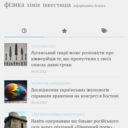
фізика
інвестиція
хімія
інформаційна безпека
СУСПІЛЬСТВО
Луганський скарб може розповісти про
кіммерійців те, що пропустили у своїх
описах давні греки
06.01.2012
БІОЛОГІЯ І МЕДИЦИНА
Дослідження українських імунологів
справили враження на конгресі в Бостоні
06.01.2012
АЛЬТЕРНАТИВНА ЕНЕРГЕТИКА
Навіть одержавши ще більше російського
газу через обхідний «Північний потік»,­