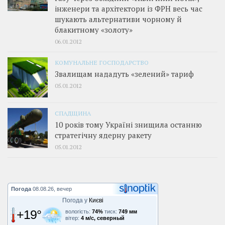
інженери та архітектори із ФРН весь час
шукають альтернативи чорному й
блакитному «золоту»
06.01.2012
КОМУНАЛЬНЕ ГОСПОДАРСТВО
Звалищам нададуть «зелений» тариф
05.01.2012
СПАДЩИНА
10 років тому Україні знищила останню
стратегічну ядерну ракету
05.01.2012
Погода
08.08.26, вечер
Погода у
Києві
+19°
вологість:
74%
тиск:
749 мм
вітер:
4 м/с, северный