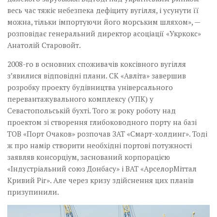
весь час тяжіє небезпека дефіциту вугілля, і усунути її
можна, тільки імпортуючи його морським шляхом», —
розповідає генеральний директор асоціації «Укркокс»
Анатолій Старовойт.
2008-го в основних споживачів коксівного вугілля
з’явилися відповідні плани. СК «Авліта» завершив
розробку проекту будівництва універсального
перевантажувального комплексу (УПК) у
Севастопольській бухті. Того ж року роботу над
проектом зі створення глибоководного порту на базі
ТОВ «Порт Очаков» розпочав ЗАТ «Смарт-холдинг». Тоді
ж про намір створити необхідні портові потужності
заявляв консорціум, заснований корпорацією
«Індустріальний союз Донбасу» і ВАТ «AрселорМіттал
Кривий Ріг». Але через кризу здійснення цих планів
призупинили.