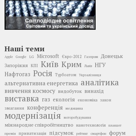
Наші теми
Донецьк
Microsoft
LG
Євро-2012
Google
Газпром
Apple
Київ
Крим
НГУ
Запоріжжя
КПІ
Львів
Росія
Нафтогаз
Турбоатом
Укрзалізниця
аналітика
альтернативна енергетика
вивчення космосу
винахід
видобуток
виставка
газ
екологія
економіка
закон
конференція
змагання
медицина
модернізація
моторобудування
міжнародне співробітництво
нанотехнологія
планшет
підсумок
форум
приватизація
премія
смартфон
рейтинг