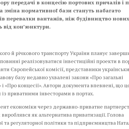
ру передачі в концесію портових причалів і пі
а зміна нормативної бази стануть набагато
в перевалки вантажів, ніж будівництво нови
ь від кон’юнктури.
го й річкового транспорту України планує заверш
 повинні реалізовуватися інвестиційні проекти в пор
анти Європейської комісії, представники українськ
авову базу недавно ухвалені закони «Про загальні
 «Про концесії». Автори документа впевнені, що ц
 із приватними інвесторами в портах.
мент економіки через державно-приватне партнерс
 вироблявся як альтернатива приватизації. Голова
ї та регуляторної політики та підприємництва Ната