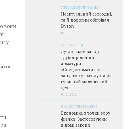
ПРИЛАДОБУДУВАННЯ
Неактуальний сьогодні,
та й дорогий обігрівач
го вони
Dyson
04.01.2012
ня
ін у
МЕТАЛУРГІЯ
а
Луганський завод
трубопровідної
арматури
ягів
«Спецавтоматика»
запустив у експлуатацію
сучасний малярський
цех
04.01.2012
ЕКОНОМІЧНІ НАУКИ
Економіка з точки зору
ути
фізики. Застосовуючи
 за
відомі закони