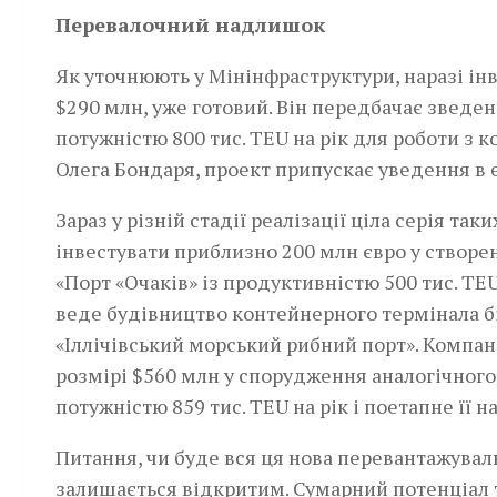
Перевалочний надлишок
Як уточнюють у Мінінфраструктури, наразі інв
$290 млн, уже готовий. Він передбачає звед
потужністю 800 тис. TEU на рік для роботи з
Олега Бондаря, проект припускає уведення в е
Зараз у різній стадії реалізації ціла серія т
інвестувати приблизно 200 млн євро у створе
«Порт «Очаків» із продуктивністю 500 тис. TE
веде будівництво контейнерного термінала б
«Іллічівський морський рибний порт». Компан
розмірі $560 млн у спорудження аналогічного
потужністю 859 тис. TEU на рік і поетапне її 
Питання, чи буде вся ця нова перевантажувал
залишається відкритим. Сумарний потенціал 