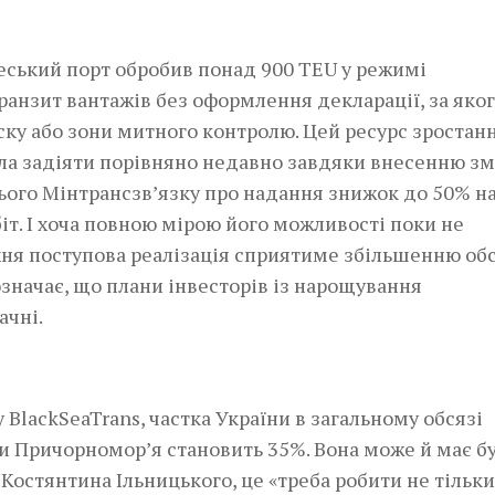
деський порт обробив понад 900 TEU у режимі
анзит вантажів без оформлення декларації, за яко
ку або зони митного контролю. Цей ресурс зростан
ла задіяти порівняно недавно завдяки внесенню зм
нього Мінтрансзв’язку про надання знижок до 50% н
т. І хоча повною мірою його можливості поки не
хня поступова реалізація сприятиме збільшенню обс
означає, що плани інвесторів із нарощування
ачні.
BlackSeaTrans, частка України в загальному обсязі
и Причорномор’я становить 35%. Вона може й має б
Костянтина Ільницького, це «треба робити не тільки