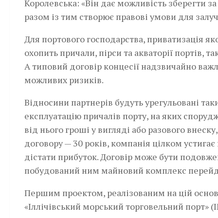
Королевська: «Він дає можливість зберегти з
разом із тим створює правові умови для залуче
Для портового господарства, приватизація яко
охопить причали, пірси та акваторії портів, 
А типовий договір концесії надзвичайно важл
можливих ризиків.
Відносини партнерів будуть урегульовані так
експлуатацію причалів порту, на яких споруд
від нього гроші у вигляді або разового внеску
договору — 30 років, компанія цілком устигає 
дістати прибуток. Договір може бути подовже
побудований ним майновий комплекс перейде
Першим проектом, реалізованим на цій основ
«Іллічівський морський торговельний порт» (