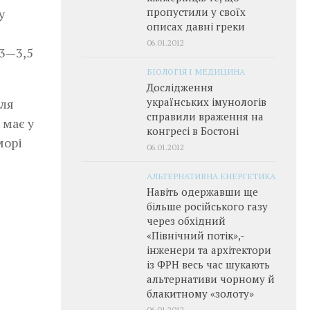
пропустили у своїх
у
описах давні греки
06.01.2012
 3—3,5
БІОЛОГІЯ І МЕДИЦИНА
Дослідження
українських імунологів
для
справили враження на
 має у
конгресі в Бостоні
морі
06.01.2012
АЛЬТЕРНАТИВНА ЕНЕРГЕТИКА
Навіть одержавши ще
більше російського газу
через обхідний
«Північний потік»,­
інженери та архітектори
із ФРН весь час шукають
альтернативи чорному й
блакитному «золоту»
06.01.2012