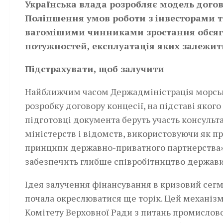
Українська влада розробляє модель догово
Поліпшення умов роботи з інвесторами т
вагомішими чинниками зростання обсягі
потужностей, експлуатація яких залежит
Підстрахувати, щоб залучити
Найближчим часом Держадміністрація морсько
розробку договору концесії, на підставі якого
підготовці документа беруть участь консульт
міністерств і відомств, використовуючи як пр
принципи державно-приватного партнерства» і
забезпечить глибше співробітництво держави
Ідея залучення фінансування в кризовий сег
почала окреслюватися ще торік. Цей механізм
Комітету Верховної Ради з питань промислово