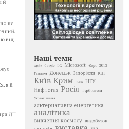
и й
вно не
ечний.
ію від
Наші теми
Microsoft
LG
Євро-2012
Google
Apple
ржує
Донецьк
Запоріжжя
КПІ
Газпром
ї
Київ
Крим
НГУ
Львів
х, а й
Росія
Нафтогаз
Турбоатом
Укрзалізниця
альтернативна енергетика
аналітика
при ДП
вивчення космосу
видобуток
виставка
газ
винахід