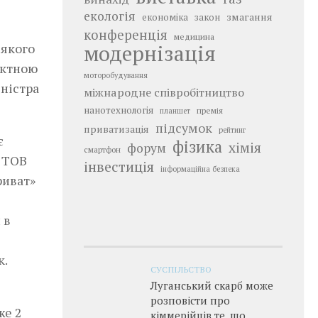
екологія
змагання
економіка
закон
конференція
медицина
модернізація
 якого
ектною
моторобудування
іністра
міжнародне співробітництво
нанотехнологія
премія
планшет
підсумок
приватизація
рейтинг
є
фізика
хімія
форум
смартфон
і ТОВ
інвестиція
інформаційна безпека
риват»
 в
к.
СУСПІЛЬСТВО
Луганський скарб може
розповісти про
же 2
кіммерійців те, що