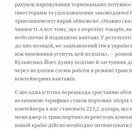
рахунок нарощування термінальних потужност
інвесторами та удосконалення законодавчої б
трансшипменту вкрай обмежене. «Можно сказа
чинності. А все тому, що з переліку товарів,
небезпечні й підакцизні вантажі. У результат
до цих позицій, не зацікавлений іти в україн
ніж чиновники усунуть цей недолік», — розпо
Кузьменко. Його думку поділяє й заступник 
через недоліки схеми роботи в режимі транс
контейнерних вантажів.
Є ще одна істотна перешкода зростанню обсягі
величиною тарифних ставок портових зборів пі
контейнера в нас становить 225,2 долара, що 
менеджер із транспортних перевезень компані
нашій країні дійсно необхідно оптимізувати б