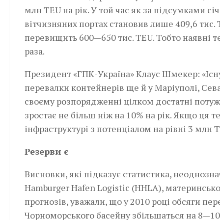
млн TEU на рік. У той час як за підсумками с
вітчизняних портах становив лише 409,6 тис. T
перевищить 600—650 тис. TEU. Тобто наявні т
раза.
Президент «ГПК-Україна» Клаус Шмекер: «Існу
перевалки контейнерів ще й у Маріуполі, Севаст
своєму розпорядженні цілком достатні потуж
зростає не більш ніж на 10% на рік. Якщо ця 
інфраструктурі з потенціалом на рівні 3 млн 
Резерви є
Висновки, які підказує статистика, неоднознач
Hamburger Hafen Logistic (HHLA), материнсько
прогнозів, уважали, що у 2010 році обсяги п
Чорноморського басейну збільшаться на 8—10%