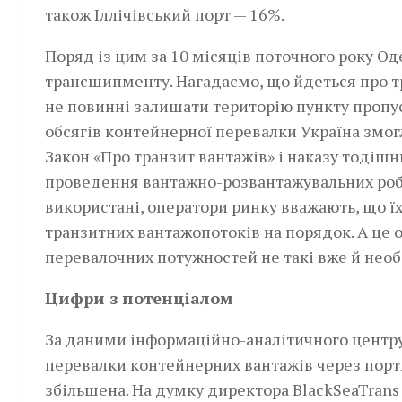
також Іллічівський порт — 16%.
Поряд із цим за 10 місяців поточного року О
трансшипменту. Нагадаємо, що йдеться про тр
не повинні залишати територію пункту пропус
обсягів контейнерної перевалки Україна змог
Закон «Про транзит вантажів» і наказу тодіш
проведення вантажно-розвантажувальних робі
використані, оператори ринку вважають, що ї
транзитних вантажопотоків на порядок. А це 
перевалочних потужностей не такі вже й необ
Цифри з потенціалом
За даними інформаційно-аналітичного центру 
перевалки контейнерних вантажів через порт
збільшена. На думку директора BlackSeaTrans 