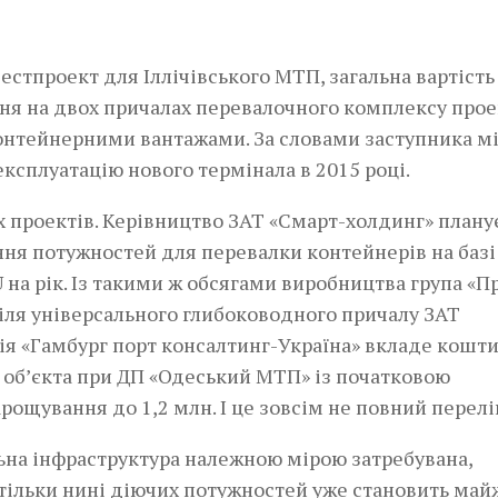
естпроект для Іллічівського МТП, загальна вартість
ення на двох причалах перевалочного комплексу про
 контейнерними вантажами. За словами заступника м
ксплуатацію нового термінала в 2015 році.
аких проектів. Керівництво ЗАТ «Смарт-холдинг» плану
ння потужностей для перевалки контейнерів на баз
U на рік. Із такими ж обсягами виробництва група «П
іля універсального глибоководного причалу ЗАТ
ія «Гамбург порт консалтинг-Україна» вкладе кошти
 об’єкта при ДП «Одеський МТП» із початковою
нарощування до 1,2 млн. І це зовсім не повний перелі
ьна інфраструктура належною мірою затребувана,
тільки нині діючих потужностей уже становить май