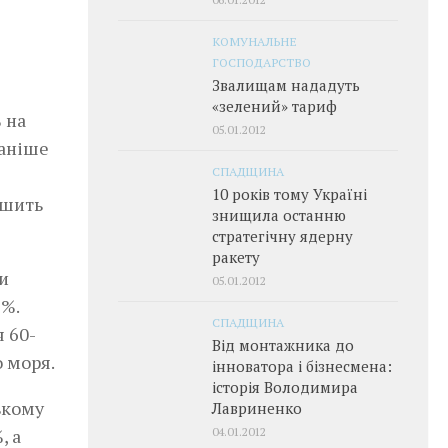
КОМУНАЛЬНЕ
ГОСПОДАРСТВО
Звалищам нададуть
«зелений» тариф
 на
05.01.2012
раніше
СПАДЩИНА
10 років тому Україні
ршить
знищила останню
стратегічну ядерну
ракету
и
05.01.2012
9%.
СПАДЩИНА
я 60-
Від монтажника до
 моря.
інноватора і бізнесмена:
історія Володимира
ькому
Лавриненко
04.01.2012
, а