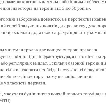
а державою контроль над тими або іншими об’єктам
ння інвесторів на термін від 5 до 30 років».
го нині заборонена повністю, а в перспективі напе
такий спосіб залучення коштів для розвитку дуже дор
ивий, оскільки додатково страхує приватну компан
им чином: держава дає концесіонерові право на
жується відповідна інфраструктура, а натомість оде
, або регулярних виплат. Оскільки базовий термін ді
не тільки створити необхідні потужності й окупити ї
но. Якщо ж інвестор у цьому не зацікавлений —
 у власність держави.
і, має стати будівництво контейнерного термінала 
ІМТП).