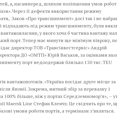
ей, а, насамперед, шляхом поліпшення умов робот
ази». Через її дефекти використання режиму
ти, Закон «Про трансшипмент» досі так і не набра
 які підпадають під режим трансшипменту, були вик
і вантажовласник, у якого хоча б частина вантажу на
ський порт. Тепер має минути ще мінімум півроку, 
відає директор ТОВ «Трансінвестсервіс» Андрій
директора ДО «ОМТП» Юрій Васьков, за оцінками яко
шипменту порт недоодержав близько 150 тис. TEU
в вантажопотоків. «Україна посідає друге місце за
сля Японії. Зокрема, митний збір за перевалку 1
на 100% більше, ніж у портах Середземномор’я», — 
ї Mаersk Line Стефан Кленчу. Це свідчить про те, 
азові умови роботи портів, а термінали з’являться.