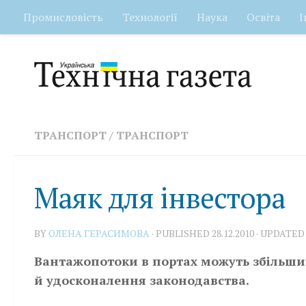
Промисловість
Технології
Наука
Освіта
І
Skip to content
ТРАНСПОРТ
/
ТРАНСПОРТ
Маяк для інвестора
BY
ОЛЕНА ГЕРАСИМОВА
· PUBLISHED
28.12.2010
· UPDATE
Вантажопотоки в портах можуть збільшити
й удосконалення законодавства.