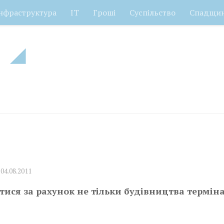
нфраструктура
ІТ
Гроші
Суспільство
Спадщи
D
04.08.2011
ся за рахунок не тільки будівництва терміна