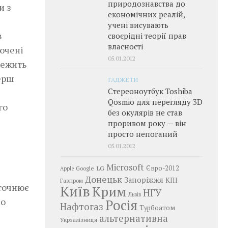
природознавства до
и з
економічних реалій,
учені висувають
в
своєрідні теорії прав
власності
лючені
05.01.2012
лежить
перш
ГАДЖЕТИ
Стереоноутбук Toshiba
Qosmio для перегляду 3D
го
без окулярів не став
проривом року — він
просто непоганий
05.01.2012
Microsoft
LG
Євро-2012
Google
Apple
Донецьк
Запоріжжя
КПІ
Газпром
уточнює
Київ
Крим
НГУ
Львів
що
Росія
Нафтогаз
Турбоатом
альтернативна
Укрзалізниця