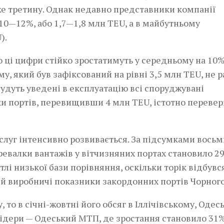
е третину. Однак недавно представники компанії
10—12%, або 1,7—1,8 млн TEU, а в майбутньому
).
о ці цифри стійко зростатимуть у середньому на 10%
, який був зафіксований на рівні 3,5 млн TEU, не 
, будуть уведені в експлуатацію всі споруджувані
льки портів, перевищивши 4 млн TEU, істотно переве
ослуг інтенсивно розвивається. За підсумками восьм
ревалки вантажів у вітчизняних портах становило 2
лі низької бази порівняння, оскільки торік відбувс
 й виробничі показники закордонних портів Чорного
то в січні-жовтні його обсяг в Іллічівському, Одес
ідери — Одеський МТП, де зростання становило 31%