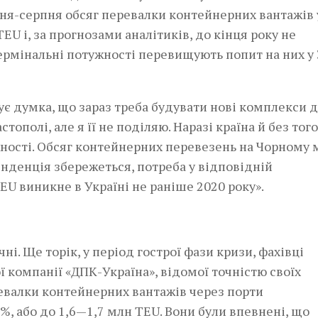
ічня-серпня обсяг перевалки контейнерних вантажів 
EU і, за прогнозами аналітиків, до кінця року не
ермінальні потужності перевищують попит на них у
є думка, що зараз треба будувати нові комплекси 
ополі, але я її не поділяю. Наразі країна й без того
ності. Обсяг контейнерних перевезень на Чорному 
тенденція збережеться, потреба у відповідній
TEU виникне в Україні не раніше 2020 року».
ні. Ще торік, у період гострої фази кризи, фахівці
ї компанії «ДПК-Україна», відомої точністю своїх
еревалки контейнерних вантажів через порти
, або до 1,6—1,7 млн TEU. Вони були впевнені, що