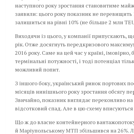
наступного року зростання становитиме майж
заявили: цього року показник не перевищить 
залишиться на рівні 10% (не більше 2 млн TEU
Виходячи із цього, у компанії припускають, щ
рік. Отже досягнуть передкризового максимуму
2016 року. Саме на цей час у країні, імовірно
термінальні потужності, і тоді потенціал ті
можливий попит.
З іншого боку, український ринок портових п
місяців нинішнього року зростання обсягу пе
Звичайно, показник виглядає переконливо на т
відсотковий спад. Але в цю схему вписуються
Що ж до власне контейнерного вантажопотоку, 
й Маріупольському МТП збільшився на 26%. Л