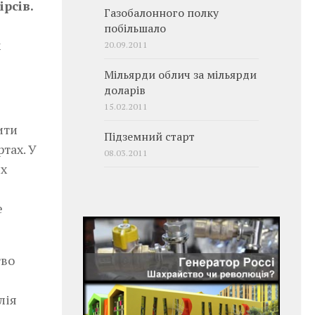
рсів.
Газобалонного полку
побільшало
х
20.09.2011
Мільярди облич за мільярди
доларів
15.02.2011
ити
Підземний старт
тах. У
08.03.2011
их
е
тво
лія