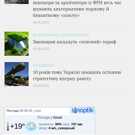
інженери та архітектори із ФРН весь час
шукають альтернативи чорному й
блакитному «золоту»
06.01.2012
КОМУНАЛЬНЕ ГОСПОДАРСТВО
Звалищам нададуть «зелений» тариф
05.01.2012
СПАДЩИНА
10 років тому Україні знищила останню
стратегічну ядерну ракету
05.01.2012
Погода
08.08.26, утро
Погода у
Києві
+19°
вологість:
90%
тиск:
747 мм
вітер:
4 м/с, северный