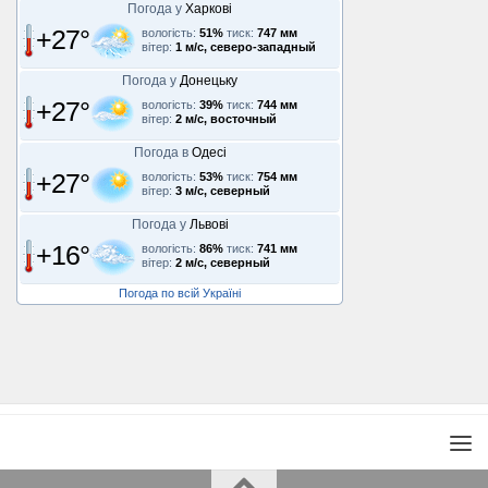
Погода у
Харкові
+27°
вологість:
51%
тиск:
747 мм
вітер:
1 м/с, северо-западный
Погода у
Донецьку
+27°
вологість:
39%
тиск:
744 мм
вітер:
2 м/с, восточный
Погода в
Одесі
+27°
вологість:
53%
тиск:
754 мм
вітер:
3 м/с, северный
Погода у
Львові
+16°
вологість:
86%
тиск:
741 мм
вітер:
2 м/с, северный
Погода по всій Україні