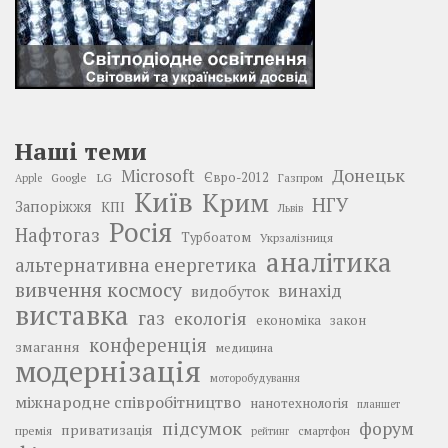
Наші теми
Донецьк
Microsoft
LG
Євро-2012
Google
Газпром
Apple
Київ
Крим
НГУ
Запоріжжя
КПІ
Львів
Росія
Нафтогаз
Турбоатом
Укрзалізниця
аналітика
альтернативна енергетика
вивчення космосу
винахід
видобуток
виставка
газ
екологія
економіка
закон
конференція
змагання
медицина
модернізація
моторобудування
міжнародне співробітництво
нанотехнологія
планшет
підсумок
форум
приватизація
премія
смартфон
рейтинг