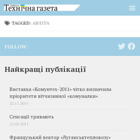
Skip to content
TAGGED:
АВЛІТА
FOLLOW:
Найкращі публікації
Виставка «Комунтех-2011» чітко визначила
пріоритети вітчизняної «комуналки»
22.11.2011
Сенсації тривають
22.02.2011
Французький вектор «Луганськтепловозу»