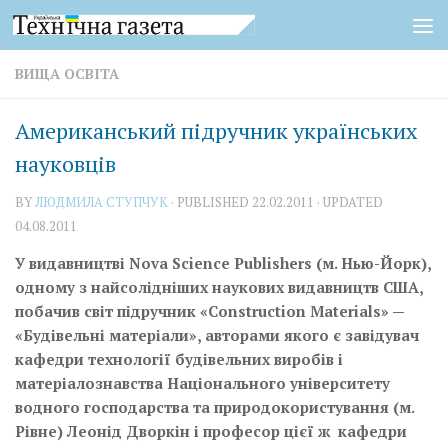
Skip to content
ВИЩА ОСВІТА
Американський підручник українських
науковців
BY
ЛЮДМИЛА СТУПЧУК
· PUBLISHED
22.02.2011
· UPDATED
04.08.2011
У видавництві Nova Science Publishers (м. Нью-Йорк),
одному з найсолідніших наукових видавництв США,
побачив світ підручник «Construction Materials» —
«Будівельні матеріали», авторами якого є завідувач
кафедри технології будівельних виробів і
матеріалознавства Національного університету
водного господарства та природокористування (м.
Рівне) Леонід Дворкін і професор цієї ж кафедри