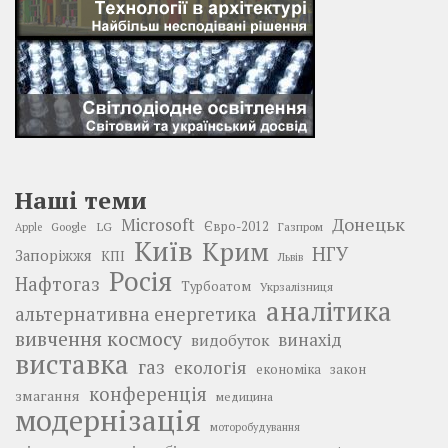
Наші теми
Донецьк
Microsoft
LG
Євро-2012
Google
Газпром
Apple
Київ
Крим
НГУ
Запоріжжя
КПІ
Львів
Росія
Нафтогаз
Турбоатом
Укрзалізниця
аналітика
альтернативна енергетика
вивчення космосу
винахід
видобуток
виставка
газ
екологія
економіка
закон
конференція
змагання
медицина
модернізація
моторобудування