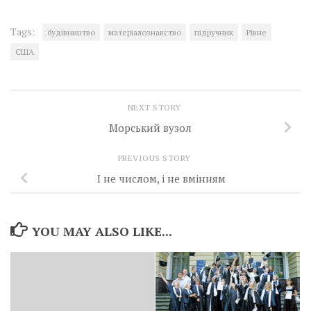
Tags:
будівництво
матеріалознавство
підручник
Рівне
США
NEXT STORY
Морський вузол
PREVIOUS STORY
І не числом, і не вмінням
YOU MAY ALSO LIKE...