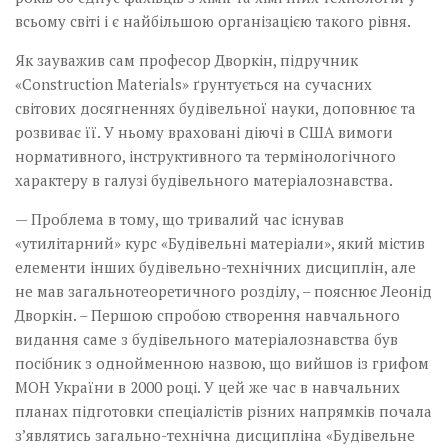
всьому світі і є найбільшою організацією такого рівня.
Як зауважив сам професор Дворкін, підручник
«Construction Materials» ґрун­тується на сучасних
світових досягненнях будівельної науки, доповнює та
розвиває її. У ньому враховані діючі в США вимоги
нормативного, інструктивного та термінологічного
характеру в галузі будівельного матеріало­знавства.
— Проблема в тому, що тривалий час існував
«утилітарний» курс «Будівельні матеріали», який містив
елементи інших будівельно-технічних дисциплін, але
не мав загальнотеоретичного розділу, – пояснює Леонід
Дворкін. – Першою спробою створення навчального
видання саме з будівельного матеріалознавства був
посібник з однойменною назвою, що вийшов із грифом
МОН України в 2000 році. У цей же час в навчальних
планах підготовки спеціалістів різних напрямків почала
з’являтись загально-технічна дисципліна «Будівельне