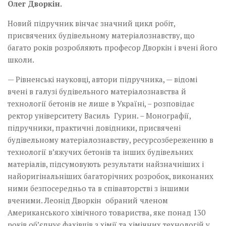
Олег Дворкін.
Новий підручник вінчає значний цикл робіт,
присвячених будівельному мате­ріалознавству, що
багато років розробляють професор Дворкін і вчені його
школи.
— Рівненські науковці, автори підручника, — відомі
вчені в галузі будівельного матеріалознавства й
технології бетонів не лише в Україні, – розповідає
ректор університету Василь Гурин. – Монографії,
підручники, практичні довідники, присвячені
будівельному матеріалознавству, ресурсозбереженню в
технології в’яжучих бетонів та інших будівельних
матеріалів, підсумовують результати найзначніших і
найоригінальніших багаторічних розробок, виконаних
ними безпосередньо та в співавторстві з іншими
вченими. Леонід Дворкін обраний членом
Американського хімічного товариства, яке понад 130
років об’єднує фахівців з хімії та хімічних технологій у