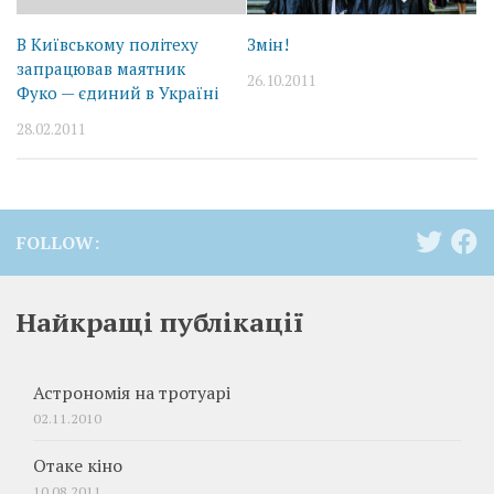
В Київському політеху
Змін!
запрацював маятник
26.10.2011
Фуко — єдиний в Україні
28.02.2011
FOLLOW:
Найкращі публікації
Астрономія на тротуарі
02.11.2010
Отаке кіно
10.08.2011