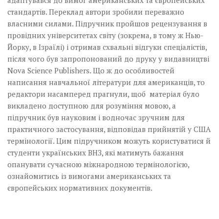
адаптувався до вимог американських та європейських
стандартів. Переклад автори зробили переважно
власними силами. Підручник пройшов рецензування в
провідних університетах світу (зокрема, в тому ж Нью-
Йорку, в Ізраїлі) і отримав схвальні відгуки спеціалістів,
після чого був запропонований до друку у видавництві
Nova Science Publishers. Що ж до особливостей
написання навчальної літератури для американців, то
редактори насамперед прагнули, щоб матеріал було
викладено доступною для розуміння мовою, а
підручник був науковим і водночас зручним для
практичного застосування, відповідав прийнятій у США
термінології. Цим підручником можуть користуватися й
студенти українських ВНЗ, які матимуть бажання
опанувати сучасною міжнародною термінологією,
ознайомитись із вимогами американських та
європейських нормативних документів.