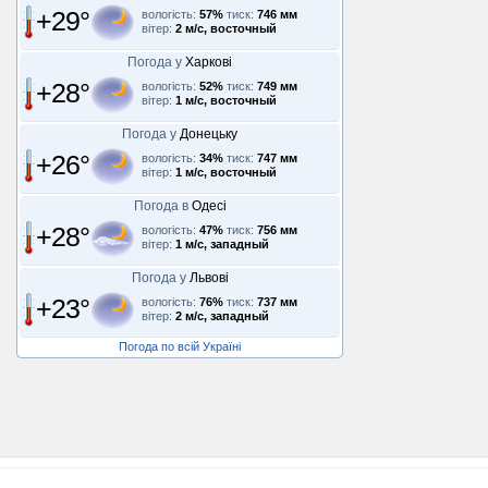
+29°
вологість:
57%
тиск:
746 мм
вітер:
2 м/с, восточный
Погода у
Харкові
+28°
вологість:
52%
тиск:
749 мм
вітер:
1 м/с, восточный
Погода у
Донецьку
+26°
вологість:
34%
тиск:
747 мм
вітер:
1 м/с, восточный
Погода в
Одесі
+28°
вологість:
47%
тиск:
756 мм
вітер:
1 м/с, западный
Погода у
Львові
+23°
вологість:
76%
тиск:
737 мм
вітер:
2 м/с, западный
Погода по всій Україні