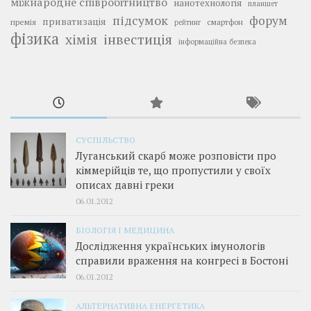
міжнародне співробітництво
нанотехнологія
планшет
підсумок
форум
приватизація
премія
смартфон
рейтинг
фізика
інвестиція
хімія
інформаційна безпека
СУСПІЛЬСТВО
Луганський скарб може розповісти про
кіммерійців те, що пропустили у своїх
описах давні греки
06.01.2012
БІОЛОГІЯ І МЕДИЦИНА
Дослідження українських імунологів
справили враження на конгресі в Бостоні
06.01.2012
АЛЬТЕРНАТИВНА ЕНЕРГЕТИКА