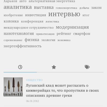
Харьков
альтернативная энергетика
авто
аналитика
выставка
закон
добыча
гелиоэнергетика
интервью
инвестиция
изобретение
итог
колонка
конференция
логистика
модернизация
международное сотрудничество
нанотехнология
рейтинг
смартфон
приватизация
физика
экология
соревнование
экономика
энергоэффективность
ОБЩЕСТВО
Луганский клад может рассказать о
киммерийцах то, что пропустили в своих
описаниях древние греки
06.01.2012