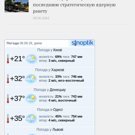
последнюю стратегическую ядерную
ракету
05.01.2012
Погода
08.08.26, днем
Погода у
Києві
+21°
вологість:
69%
тиск:
747 мм
вітер:
3 м/с, северный
Погода у
Харкові
+32°
вологість:
33%
тиск:
746 мм
вітер:
2 м/с, юго-восточный
Погода у
Донецьку
+37°
вологість:
21%
тиск:
743 мм
вітер:
4 м/с, восточный
Погода в
Одесі
+35°
вологість:
45%
тиск:
754 мм
вітер:
4 м/с, северный
Погода у
Львові