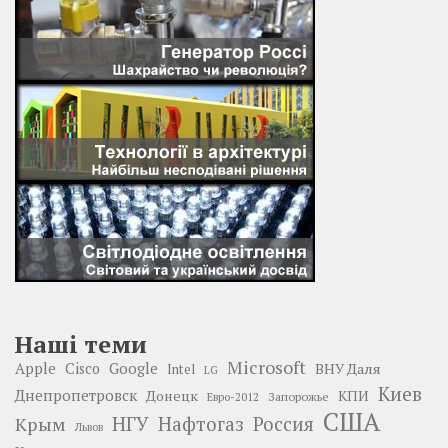
Наші теми
Microsoft
Google
Apple
Cisco
ВНУ Даля
Intel
LG
Киев
Днепропетровск
Донецк
КПИ
Запорожье
Евро-2012
США
НГУ
Нафтогаз
Крым
Россия
Львов