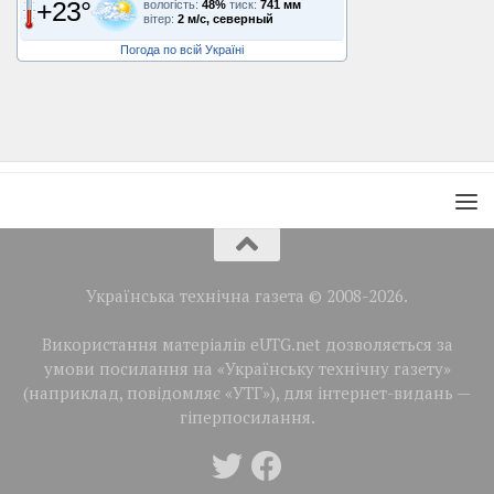
+23°
вологість:
48%
тиск:
741 мм
вітер:
2 м/с, северный
Погода по всій Україні
Українська технічна газета © 2008-2026.
Використання матеріалів eUTG.net дозволяється за
умови посилання на «Українську технічну газету»
(наприклад, повідомляє «УТГ»), для інтернет-видань —
гіперпосилання.