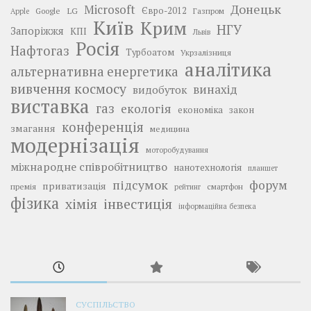
Донецьк
Microsoft
LG
Євро-2012
Google
Газпром
Apple
Київ
Крим
НГУ
Запоріжжя
КПІ
Львів
Росія
Нафтогаз
Турбоатом
Укрзалізниця
аналітика
альтернативна енергетика
вивчення космосу
винахід
видобуток
виставка
газ
екологія
економіка
закон
конференція
змагання
медицина
модернізація
моторобудування
міжнародне співробітництво
нанотехнологія
планшет
підсумок
форум
приватизація
премія
смартфон
рейтинг
фізика
інвестиція
хімія
інформаційна безпека
СУСПІЛЬСТВО