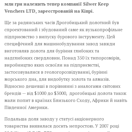
млн грн належить тепер компанії Silwer Keep
Venchers LTD, зареєстрованій на Кіпрі.
Ще за радянських часів Дрогобицький долотний був
спроектований і збудований саме як вузькопрофільне
підприємство з випуску бурового інструменту. Цей
специфічний для машинобудування завод завжди
виготовляв долота для буріння глибоких та
надглибоких свердловин. Понад 350 їх типорозмірів,
виробництво яких освоїли на підприємстві,
застосовувалися в геологорозвідуванні, бурінні
морського дна, для видобутку золота та алмазів.
Відносно дешевші в порівнянні з аналогами світових
брендів — від $1000 до $3000, дрогобицькі долота також
мали попит в країнах Близького Сходу, Африки й навіть
Південної Америки.
Подальша доля заводу у статусі акціонерного
товариства виявилася досить непростою. У 2007 році