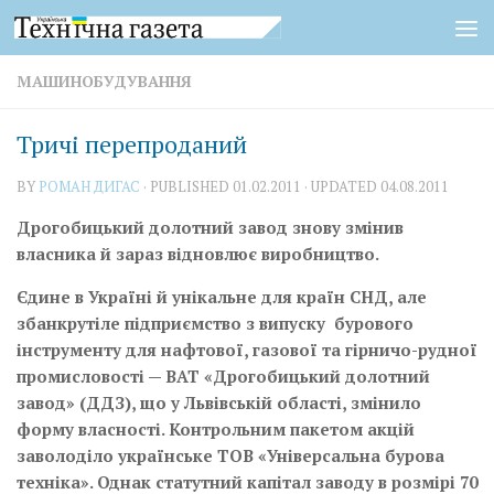
Skip to content
МАШИНОБУДУВАННЯ
Тричі перепроданий
BY
РОМАН ДИГАС
· PUBLISHED
01.02.2011
· UPDATED
04.08.2011
Дрогобицький долотний завод знову змінив
власника й зараз відновлює виробництво.
Єдине в Україні й унікальне для країн СНД, але
збанкрутіле підприємство з випуску бурового
інструменту для нафтової, газової та гірничо-рудної
промисловості — ВАТ «Дрогобицький долотний
завод» (ДДЗ), що у Львівській області, змінило
форму власності. Конт­рольним пакетом акцій
заволоділо українське ТОВ «Універсальна бурова
техніка». Однак статутний капітал заводу в розмірі 70