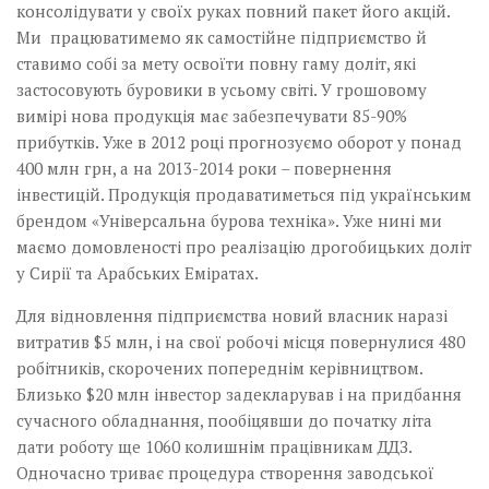
консолідувати у своїх руках повний ­пакет його акцій.
Ми працюватимемо як самостійне підпри­ємство й
ставимо собі за мету освоїти повну гаму доліт,­ які
застосовують буровики в усьому світі. У грошовому
вимірі нова продукція має забезпечувати 85-90%
прибутків. Уже в 2012 році прогнозуємо оборот у понад
400 млн грн, а на 2013-2014 роки – повернення
інвестицій. Продукція продаватиметься під українським
брендом «Універсальна бурова техніка». Уже нині ми
маємо домовленості про реалізацію дрогобицьких доліт
у Сирії та Арабських Еміратах.
Для відновлення підприємства новий власник наразі
витратив $5 млн, і на свої робочі місця повернулися 480
робітників, скорочених попереднім керівництвом.
Близько $20 млн інвестор задекларував і на придбання
сучасного обладнання, пообіцявши до початку літа
дати роботу­ ще 1060 колишнім працівникам ДДЗ.
Одночасно триває процедура створення заводської