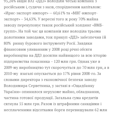
95,24% акцій ВАТ «ДДЗ» володіли чеські компанії з
російським і, судячи з назв, спорідненим капіталом:
«Ирис-экспорт-импорт» — 60,61% та «МВГ-импорт-
экспорт» – 34,63%. У вересні того ж року 70% майна
заводу перекуповує також російський холдинг «ВМБ-
групп». На той час ця компанія вже володіла трьома
долотними заводами, тож прикуп «ДДЗ» забезпечив їй
80% ринку бурового інструменту Росії. Завдяки
фінансовим уливанням у 2008 році річні обсяги
виробництва на ДДЗ досягли найвищого за всю історію
підприємства показника – 120 млн грн. Однак уже в
2009-му­ виробництво тут скорочується до 70 млн грн, а в
2010-му взагалі опускається до 17% рівня 2008-го. За
словами директора з економічної безпеки заводу
Володимира Серветника, у заставі в «Ощадбанку
України»­ опинилося нерухоме майно,­ обладнання,
частина готової продукції. Загальна сума кредитів
сягнула 55 млн грн. Разом із штрафними санкціями і
несплаченими відсот­ками борги перевищували 62 млн