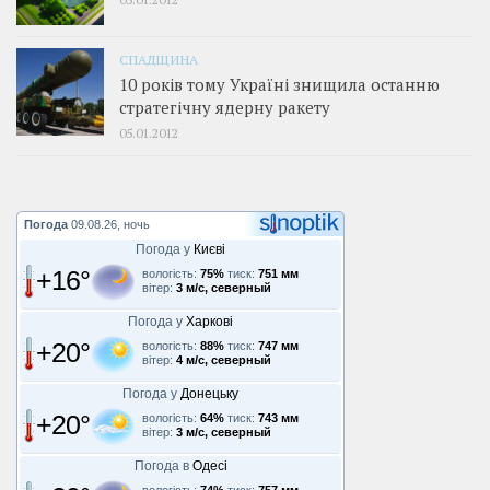
СПАДЩИНА
10 років тому Україні знищила останню
стратегічну ядерну ракету
05.01.2012
Погода
09.08.26, ночь
Погода у
Києві
+16°
вологість:
75%
тиск:
751 мм
вітер:
3 м/с, северный
Погода у
Харкові
+20°
вологість:
88%
тиск:
747 мм
вітер:
4 м/с, северный
Погода у
Донецьку
+20°
вологість:
64%
тиск:
743 мм
вітер:
3 м/с, северный
Погода в
Одесі