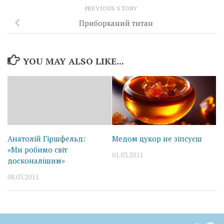
PREVIOUS STORY
Приборканий титан
YOU MAY ALSO LIKE...
Анатолій Гіршфельд:
Медом цукор не зіпсуєш
«Ми робимо світ
01.03.2011
досконалішим»
08.03.2011