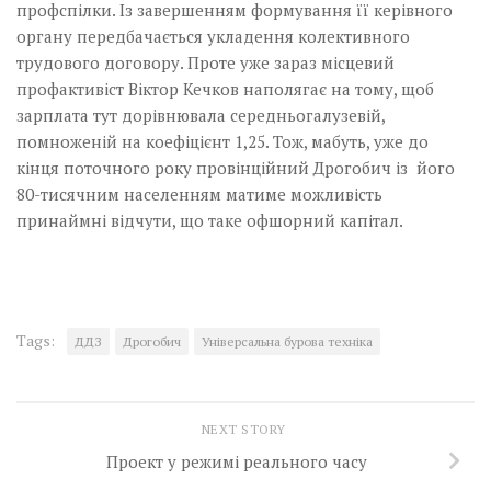
профспілки. Із завершенням формування її ­керівного
органу передбачається укладення колективного
трудового договору. Проте уже зараз місцевий
профактивіст Віктор Кечков наполягає на тому, щоб
зарплата тут дорівнювала середньогалузевій,
помноженій на коефіцієнт 1,25. Тож, мабуть, уже до
кінця поточного року провінційний Дрогобич із його
80-тисячним населенням матиме можливість
принаймні відчути, що таке офшорний капітал.
Tags:
ДДЗ
Дрогобич
Універсальна бурова техніка
NEXT STORY
Проект у режимі реального часу