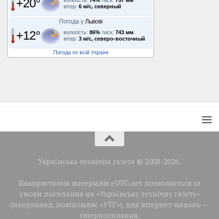
+20°
вологість:
74%
тиск:
757 мм
вітер:
6 м/с, северный
Погода у
Львові
+12°
вологість:
86%
тиск:
743 мм
вітер:
3 м/с, северо-восточный
Погода по всій Україні
Українська технічна газета © 2008-2026.
Використання матеріалів eUTG.net дозволяється за
умови посилання на «Українську технічну газету»
(наприклад, повідомляє «УТГ»), для інтернет-видань —
гіперпосилання.