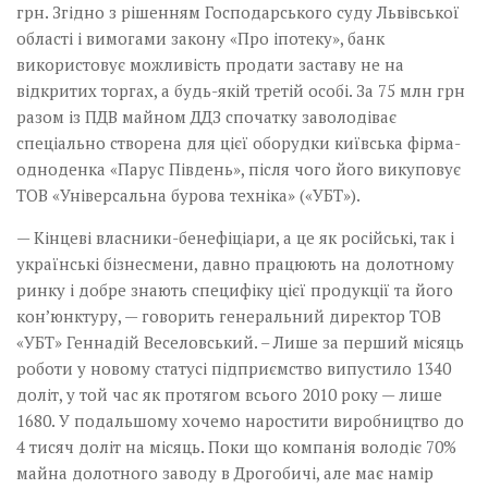
грн. Згідно з рішенням Господарського суду Львівської
області і вимогами закону «Про іпотеку», банк
використовує можливість продати заставу не на
відкритих торгах, а будь-якій третій особі. За 75 млн грн
разом із ПДВ майном ДДЗ спочатку заволодіває
спеціально створена для цієї оборудки київська фірма-
одноденка «Парус Південь», після чого його викуповує
ТОВ «Універсальна бурова техніка» («УБТ»).
— Кінцеві власники-бене­фіціари, а це як російські, так і
українські бізнесмени, давно працюють на долотному
ринку і добре знають специфіку цієї продукції та його
кон’юнктуру, — говорить генеральний директор ТОВ
«УБТ» Геннадій Веселовський. – Лише за перший місяць
роботи у ­новому статусі підприємство випустило 1340
доліт, у той час як протягом всього 2010 року — лише
1680. У подальшому хочемо наростити виробництво до
4 тисяч доліт на місяць. Поки що компанія володіє 70%
майна долотного заводу в Дрогобичі, але має намір