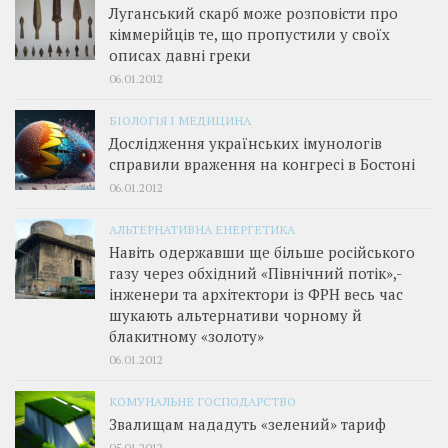
Луганський скарб може розповісти про
кіммерійців те, що пропустили у своїх
описах давні греки
06.01.2012
БІОЛОГІЯ І МЕДИЦИНА
Дослідження українських імунологів
справили враження на конгресі в Бостоні
06.01.2012
АЛЬТЕРНАТИВНА ЕНЕРГЕТИКА
Навіть одержавши ще більше російського
газу через обхідний «Північний потік»,­
інженери та архітектори із ФРН весь час
шукають альтернативи чорному й
блакитному «золоту»
06.01.2012
КОМУНАЛЬНЕ ГОСПОДАРСТВО
Звалищам нададуть «зелений» тариф
05.01.2012