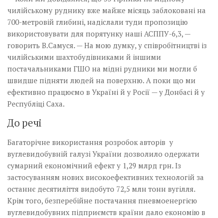
чилійському руднику вже майже місяць заблоковані на
700-метровій глибині, надіслали туди пропозицію
використовувати для порятунку наші АСППУ-6,3, —
говорить В.Самуся. — На мою думку, у співробітництві із
чилійськими шахтобудівниками й іншими
постачальниками ГШО на мідні рудники ми могли б
швидше підняти людей на поверхню. А поки що ми
ефективно працюємо в Україні й у Росії — у Донбасі й у
Республіці Саха.
До речі
Багаторічне використання розробок авторів у
вуглевидобувній галузі України дозволило одержати
сумарний економічний ефект у 1,29 млрд грн. Із
застосуванням нових високоефективних технологій за
останнє десятиліття видобуто 72,5 млн тонн вугілля.
Крім того, безперебійне постачання пневмоенергією
вуглевидобувних підприємств країни дало економію в