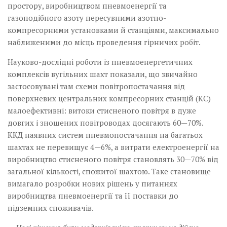
простору, виробництвом пневмоенергії та
газоподібного азоту пересувними азотно-
компресорними установками й станціями, максимально
наближеними до місць проведення гірничих робіт.
Науково-дослідні роботи із пневмоенергетичних
комплексів вугільних шахт показали, що звичайно
застосовувані там схеми повітропостачання від
поверхневих центральних компресорних станцій (КС)
малоефективні: витоки стисненого повітря в дуже
довгих і зношених повітроводах досягають 60—70%.
ККД наявних систем пневмопостачання на багатьох
шахтах не перевищує 4—6%, а витрати електроенергії на
виробництво стисненого повітря становлять 30—70% від
загальної кількості, спожитої шахтою. Таке становище
вимагало розробки нових рішень у питаннях
виробництва пневмоенергії та її поставки до
підземних споживачів.