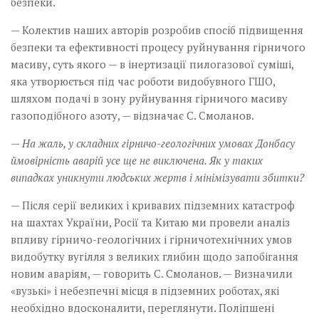
безпеки.
— Колектив наших авторів розробив спосіб підвищення
безпеки та ефективності процесу руйнування гірничого
масиву, суть якого — в інертизації пилогазової суміші,
яка утворюється під час роботи видобувного ГШО,
шляхом подачі в зону руйнування гірничого масиву
газоподібного азоту, — відзначає С. Смоланов.
— На жаль, у складних гірничо-геологічних умовах Донбасу
ймовірність аварій усе ще не виключена. Як у таких
випадках уникнути людських жертв і мінімізувати збитки?
— Після серії великих і кривавих підземних катастроф
на шахтах України, Росії та Китаю ми провели аналіз
впливу гірничо-геологічних і гірничотехнічних умов
видобутку вугілля з великих глибин щодо запобігання
новим аваріям, — говорить С. Смоланов. — Визначили
«вузькі» і небезпечні місця в підземних роботах, які
необхідно­ вдосконалити, переглянути.­ Поліпшені