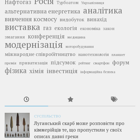
Росія
Нафтогаз
Турбоатом
Укрзалізниця
аналітика
альтернативна енергетика
вивчення космосу
винахід
видобуток
виставка
газ
екологія
економіка
закон
конференція
змагання
медицина
модернізація
моторобудування
міжнародне співробітництво
нанотехнологія
планшет
підсумок
форум
приватизація
премія
смартфон
рейтинг
фізика
інвестиція
хімія
інформаційна безпека
СУСПІЛЬСТВО
Луганський скарб може розповісти про
кіммерійців те, що пропустили у своїх
описах давні греки