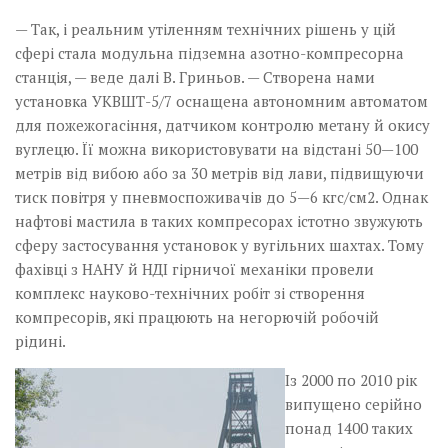
— Так, і реальним утіленням технічних рішень у цій
сфері стала модульна підземна азотно-компресорна
станція, — веде далі В. Гриньов. — Створена нами
установка УКВШТ-5/7 оснащена автономним автоматом
для пожежогасіння, датчиком контролю метану й окису
вуглецю. Її можна використовувати на відстані 50—100
метрів від вибою або за 30 метрів від лави, підвищуючи
тиск повітря у пневмоспоживачів до 5—6 кгс/см2. Однак
нафтові мастила в таких компресорах істотно звужують
сферу застосування установок у вугільних шахтах. Тому
фахівці з НАНУ й НДІ гірничої механіки провели
комплекс науково-технічних робіт зі створення
компресорів, які працюють на негорючій робочій
рідині.
Із 2000 по 2010 рік
випущено серійно
понад 1400 таких