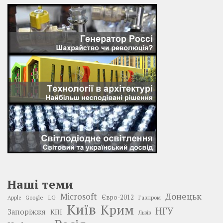
Наші теми
Донецьк
Microsoft
LG
Євро-2012
Google
Газпром
Apple
Київ
Крим
НГУ
Запоріжжя
КПІ
Львів