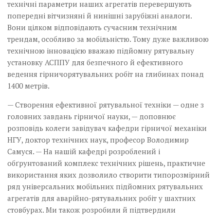
технічні параметри наших агрегатів перевершують
попе­редні вітчизняні й нинішні зарубіжні аналоги.
Вони цілком відповідають сучасним технічним
трендам, особливо за мобільністю. Тому дуже важливою
технічною інновацією вважаю підйомну рятувальну
установку АСППУ для безпечного й ефективного
ведення гірничорятувальних робіт на глибинах понад
1400 метрів.
— Створення ефективної ря­тувальної техніки — одне з
голов­них завдань гірничої науки, — доповнює
розповідь колеги завідувач кафедри гірничої механіки
НГУ, доктор технічних наук, професор Володимир
Самуся. — На нашій кафедрі розроблений і
обґрунтований комплекс технічних рішень, практичне
використання яких дозволило створити типорозмірний
ряд універсальних мобільних підйомних рятувальних
агрегатів для аварійно-рятувальних робіт у шахтних
стовбурах. Ми також розробили й підтвердили