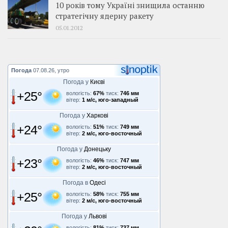
10 років тому Україні знищила останню
стратегічну ядерну ракету
05.01.2012
Погода
07.08.26, утро
Погода у
Києві
+25°
вологість:
67%
тиск:
746 мм
вітер:
1 м/с, юго-западный
Погода у
Харкові
+24°
вологість:
51%
тиск:
749 мм
вітер:
2 м/с, юго-восточный
Погода у
Донецьку
+23°
вологість:
46%
тиск:
747 мм
вітер:
2 м/с, юго-восточный
Погода в
Одесі
+25°
вологість:
58%
тиск:
755 мм
вітер:
2 м/с, юго-восточный
Погода у
Львові
вологість:
81%
тиск:
737 мм