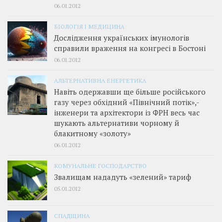
06.01.2012
БІОЛОГІЯ І МЕДИЦИНА
Дослідження українських імунологів
справили враження на конгресі в Бостоні
06.01.2012
АЛЬТЕРНАТИВНА ЕНЕРГЕТИКА
Навіть одержавши ще більше російського
газу через обхідний «Північний потік»,­
інженери та архітектори із ФРН весь час
шукають альтернативи чорному й
блакитному «золоту»
06.01.2012
КОМУНАЛЬНЕ ГОСПОДАРСТВО
Звалищам нададуть «зелений» тариф
05.01.2012
СПАДЩИНА