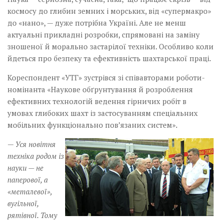
космосу до глибин земних і морських, від «супермакро»
до «нано», — дуже потрібна Україні. Але не менш
актуальні прикладні розробки, спрямовані на заміну
зношеної й морально застарілої техніки. Особливо коли
йдеться про безпеку та ефективність шахтарської праці.
Кореспондент «УТГ» зустрівся зі співавторами роботи-
номінанта «Наукове обґрунтування й розроблення
ефективних технологій ведення гірничих робіт в
умовах глибоких шахт із застосуванням спеціальних
мобільних функціонально пов’язаних систем».
— Уся новітня
техніка родом із
науки — не
паперової, а
«металевої»,
вугільної,
рятівної. Тому