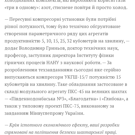
холодильних комплексів, які виробляють корисні гази
«три в одному»: азот, стиснене повітря й просто холод.
— Пересувні компресорні установки були потрібні
різної потужності, тому було технічно обґрунтоване
створення параметричного ряду цих агрегатів
продуктивністю 5, 10, 15, 25, 32 кубометрів на хвилину, —
додає Володимир Гриньов, доктор технічних наук,
професор, заступник директора Інституту фізики
гірничих процесів НАНУ з наукової роботи. — За
розробленими техзавданнями сьогодні вже серійно
випускаються компресори УКГШ-15/7 потужністю ­15
кубометрів на хвилину. Таке обладнання застосоване в
складі модульного агрегату ПКС-45 на великих шахтах
— «Південно­донбаська №3», «Благодатна» і «Глибока», а
також у типовому проекті ПКС-75, виконаному за
завданням Мінвуглепрому України.
— Крім істотного економічного ефекту, ваші розробки
спрямовані на поліпшення безпеки шахтарської праці.