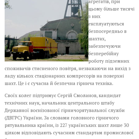
агрегатів, при
цьому більше тисячі
з них
експлуатуються
безпосередньо в
шахтах,
забезпечуючи
безперебійну
роботу підземних
споживачів стисненого повітря, незважаючи на вихід з
ладу кількох стаціонарних компресорів на поверхні
шахт. Це і є сучасна й безпечна гірнича техніка.
Своїх колег підтримує Сергій­ Смоланов, кандидат
технічних наук, начальник центрального штабу
Державної воєнізованої гірничорятувальної служби
(ДВГРС) України. За словами головного гірничого
рятувальника країни, із 227 українських шахт лише 30
цілком відповідають сучасним стандартам промислової