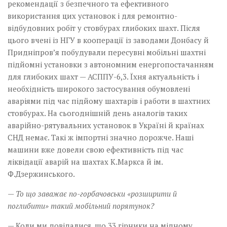
рекомендації з безпечного та ефективного
використання цих установок і для ремонтно-
відбудовних робіт у стовбурах глибоких шахт. Після
цього вчені із НГУ в кооперації із заводами Донбасу й
Придніпров’я побудували пересувні мобільні шахтні
підйомні установки з автономним енерго­­­постачанням
для глибоких шахт — АСППУ-6,3. Їхня актуальність і
необхідність широкого застосування обумовлені
аваріями під час підйому шахтарів і работи в шахтних
стовбурах. На сьогоднішній день аналогів таких
аварійно-рятувальних установок в Україні й країнах
СНД немає. Такі ж імпортні значно дорожче. Наші
машини вже довели свою ефективність під час
ліквідації аварій на шахтах К.Маркса й ім.
Ф.Дзержинського.
— То що заважає по-горбачовськи «розширити й
поглибити» такий мобільний порятунок?
— Коли ми довідалися, що 33 гірники на мідному