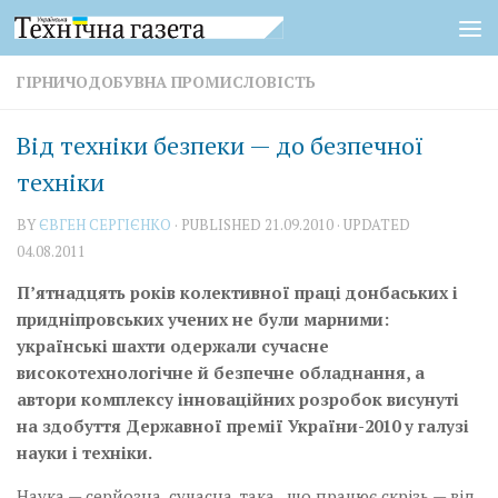
Skip to content
ГІРНИЧОДОБУВНА ПРОМИСЛОВІСТЬ
Від техніки безпеки — до безпечної
техніки
BY
ЄВГЕН СЕРГІЄНКО
· PUBLISHED
21.09.2010
· UPDATED
04.08.2011
П’ятнадцять років колективної праці донбаських і
придніпровських учених не були марними:
українські шахти одержали сучасне
високотехнологічне й безпечне обладнання, а
автори комплексу інноваційних розробок висунуті
на здобуття Державної премії України-2010 у галузі
науки і техніки.
Наука — серйозна, сучасна, така, що працює скрізь — від