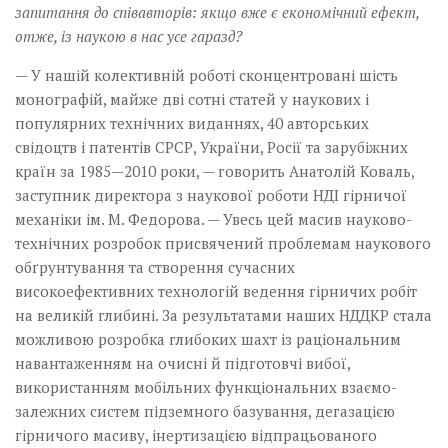
запитання до співавторів: якщо вже є економічний ефект,
отже, із наукою в нас усе гаразд?
— У нашій колективній ро­боті сконцентровані шість
моно­графій, майже дві сотні ста­тей у наукових і
популярних технічних виданнях, 40 авторських
свідоцтв і патентів СРСР, України, Росії та зарубіжних
країн за 1985—2010 роки, — говорить Анатолій Коваль,
заступ­ник директора з наукової роботи НДІ гірничої
механіки ім. ­М. Федорова. — Увесь цей масив­ науково-
технічних розробок присвячений проблемам наукового
обґрунтування та створення сучасних
високоефективних технологій ведення гірничих робіт
на великій глибині. За результатами наших НДДКР стала
можливою розробка глибоких шахт із раціональним
навантаженням на очисні й підготовчі вибої,
використанням мобільних функціональних взає­мо­
залежних систем підземного ­базування, дегазацією
гірничого масиву, інертизацією відпрацьованого