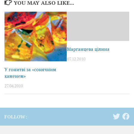
YOU MAY ALSO LIKE...
Марганцева цілина
07.12.2010
У гонитві за «сонячним
каменем»
27.04.2010
FOLLOW: