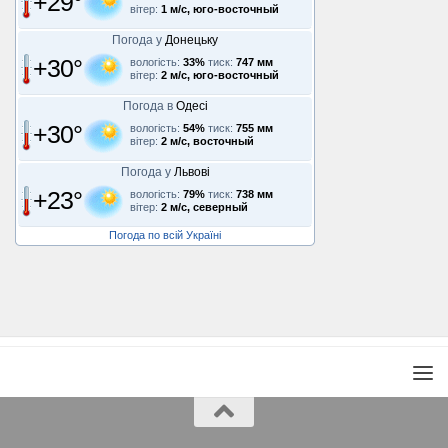
+29°
вітер:
1 м/с, юго-восточный
Погода у
Донецьку
+30°
вологість:
33%
тиск:
747 мм
вітер:
2 м/с, юго-восточный
Погода в
Одесі
+30°
вологість:
54%
тиск:
755 мм
вітер:
2 м/с, восточный
Погода у
Львові
+23°
вологість:
79%
тиск:
738 мм
вітер:
2 м/с, северный
Погода по всій Україні