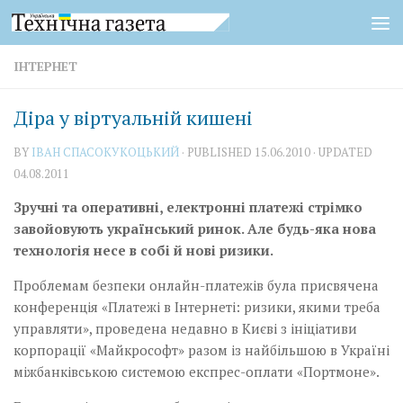
Skip to content
ІНТЕРНЕТ
Діра у віртуальній кишені
BY
IВАН СПАСОКУКОЦЬКИЙ
· PUBLISHED
15.06.2010
· UPDATED
04.08.2011
Зручні та оперативні, електронні платежі стрімко
завойовують український ринок. Але будь-яка нова
технологія несе в собі й нові ризики.
Проблемам безпеки онлайн-платежів була присвячена
конференція «Платежі в Інтернеті: ризики, якими треба
управляти», проведена недавно в Києві з ініціативи
корпорації «Майкрософт» разом із найбільшою в Україні
міжбанківською системою експрес-оплати «Портмоне».