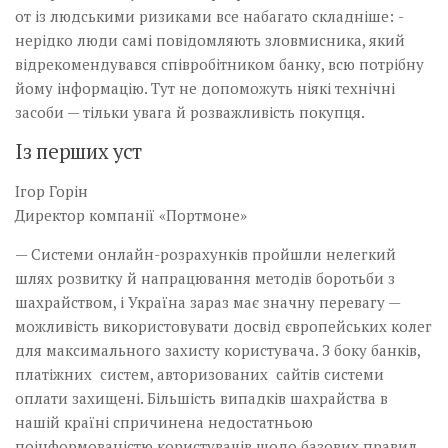
от із людськими ризиками ­все набагато складніше: ­
нерідко­ люди самі повідомляють зловмисника, який
відрекомендувався співробітником банку,­ всю потрібну
йому інформацію. Тут не допоможуть ніякі технічні
засоби — тільки увага й розважливість покупця.
Із перших уст
Ігор Горін
Директор компанії «Портмоне»
— Системи онлайн-розра­хунків пройшли нелегкий
шлях розвитку й напрацювання методів боротьби з
шахрайством, і Україна зараз має значну­ перевагу —
можли­­вість використовувати досвід­ ­європейських колег
для максимального захисту користувача. З боку банків,
платіжних систем, авторизованих сайтів системи
оплати захищені. Більшість випадків шахрайства в
нашій країні спричинена недостатньою
поінформованістю користувачів щодо базових правил