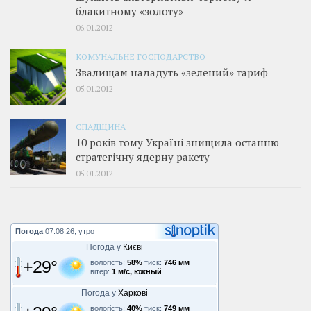
блакитному «золоту»
06.01.2012
КОМУНАЛЬНЕ ГОСПОДАРСТВО
Звалищам нададуть «зелений» тариф
05.01.2012
СПАДЩИНА
10 років тому Україні знищила останню
стратегічну ядерну ракету
05.01.2012
Погода
07.08.26, утро
Погода у
Києві
+29°
вологість:
58%
тиск:
746 мм
вітер:
1 м/с, южный
Погода у
Харкові
вологість:
40%
тиск:
749 мм