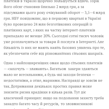
платежів в Україні щорічно збільшується вдвічі. Торік
його обсяг становив близько 2 млрд грн, а за
підсумками цього року очікуваний оборот — 3,5—4 млрд
грн. НБУ повідомляє, що в першому кварталі в Україні
було проведено 24 млн безготівкових операцій із
платіжних карт, з яких на частку інтернет-платежів
припадало не менше 20%. Сьогодні сотні тисяч чоловік
уже розплачуються за товари й послуги в Інтернеті. Але
більшість із них не мають навіть базових уявлень про те,
як убезпечити себе від різноманітних сітьових шахраїв.
Одна з найпоширеніших оман щодо сітьових платежів
— «захочуть — зламають». Багатьом хакери здаються
мало не всесильними, а будь-які заходи безпеки —
недостатніми, а отже, марними. Насправді це зовсім не
так. Дотримання декількох простих правил може
знизити ризик крадіжки в кілька разів. Тут діє
класичний принцип: якщо на подолання захисту треба
занадто багато часу й ресурсів, то зловмисникові