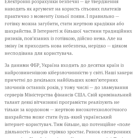
Електронні розрахунки безпечні — це твердження
наводять як аргумент на користь сітьових платежів
практично з моменту їхньої появи. І правильно —
готівку можна загубити, стати жертвою крадіжки або
шахрайства. В Інтернеті ж більшої частини традиційних
ризиків, пов’язаних із готівкою, дійсно нема. Але на
зміну їм приходить нова небезпека, нерідко — цілком
несподівана для користувача.
За даними ФБР, Україна входить до десятки країн із
найрозвиненішою кіберзлочинністю у світі. Наші хакери
причетні до декількох найбільших комп’ютерних
злочинів останніх років, у тому числі — до зламування
серверів Міністерства фінансів США. Свій кримінальний
талант деякі вітчизняні програмісти реалізують не
тільки за кордоном — жертвою високотехнологічного
шахрайства може стати будь-який український
інтернет-користувач. Тим більше, що потенційне «поле
діяльності» хакерів стрімко зростає. Ринок електронних