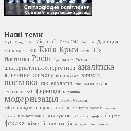
Наші теми
Донецьк
Microsoft
LG
Євро-2012
Google
Газпром
Apple
Київ
Крим
НГУ
Запоріжжя
КПІ
Львів
Росія
Нафтогаз
Турбоатом
Укрзалізниця
аналітика
альтернативна енергетика
вивчення космосу
винахід
видобуток
виставка
газ
екологія
економіка
закон
конференція
змагання
медицина
модернізація
моторобудування
міжнародне співробітництво
нанотехнологія
планшет
підсумок
форум
приватизація
премія
смартфон
рейтинг
фізика
інвестиція
хімія
інформаційна безпека