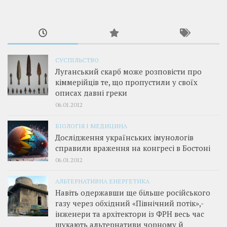
СУСПІЛЬСТВО
Луганський скарб може розповісти про
кіммерійців те, що пропустили у своїх
описах давні греки
06.01.2012
БІОЛОГІЯ І МЕДИЦИНА
Дослідження українських імунологів
справили враження на конгресі в Бостоні
06.01.2012
АЛЬТЕРНАТИВНА ЕНЕРГЕТИКА
Навіть одержавши ще більше російського
газу через обхідний «Північний потік»,­
інженери та архітектори із ФРН весь час
шукають альтернативи чорному й