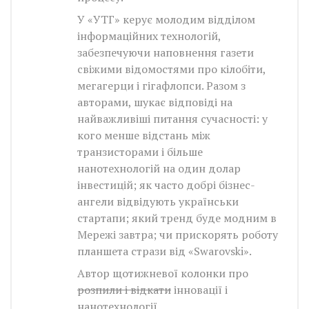
У «УТГ» керує молодим відділом
інформаційних технологій,
забезпечуючи наповнення газети
свіжими відомостями про кілобіти,
мегагерци і гігафлопси. Разом з
авторами, шукає відповіді на
найважливіші питання сучасності: у
кого менше відстань між
транзисторами і більше
нанотехнологій на один долар
інвестицій; як часто добрі бізнес-
ангели відвідують українськи
стартапи; який тренд буде модним в
Мережі завтра; чи прискорять роботу
планшета стрази від «Swarovski».
Автор щотижневої колонки про
розпили і відкати
інновації і
нанотехнології.