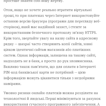
простіше знайти собі іншу жертву.
Отож, якщо не хочете реально втратити віртуальні
гроші, то при платежах через Інтернет використовуйте
останню версію браузера (програми для перегляду веб-
сторінок), який має надійний захист, і стежте за
використанням безпечного протоколу зв’язку HTTPS.
Крім того, звертайте увагу на назву сайта в адресному
рядку — шахраї часто створюють копії сайтів, зовні
цілком ідентичні сайтам магазинів або платіжних
систем. Однак інформація, залишена на такому сайті,
надходить не в банк, а просто до рук зловмисника.
Важливо також пам’ятати, що для оплати в Інтернеті
PIN-код банківської карти не потрібний — цією
інформацією можуть цікавитися­ тільки з недобрими
намірами.
Умовно ризики онлайн-платежів­ можна розділити­ на
технологічні й людські. Перші­ ­мінімізуються за рахунок
­використання сучасного­ програмного забезпечення. ­А