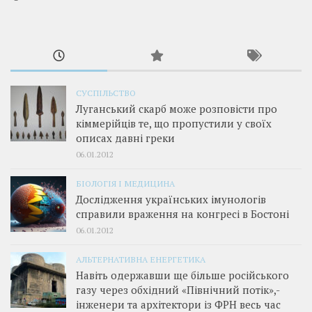
СУСПІЛЬСТВО
Луганський скарб може розповісти про
кіммерійців те, що пропустили у своїх
описах давні греки
06.01.2012
БІОЛОГІЯ І МЕДИЦИНА
Дослідження українських імунологів
справили враження на конгресі в Бостоні
06.01.2012
АЛЬТЕРНАТИВНА ЕНЕРГЕТИКА
Навіть одержавши ще більше російського
газу через обхідний «Північний потік»,­
інженери та архітектори із ФРН весь час