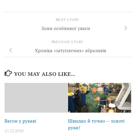
NEXT STORY
Зони особливої уваги
PREVIOUS STORY
Хроніка «затуплених» абразивів
YOU MAY ALSO LIKE...
Вагон у рукаві
Швидко й точно — золоті
руки!
21.12.2010