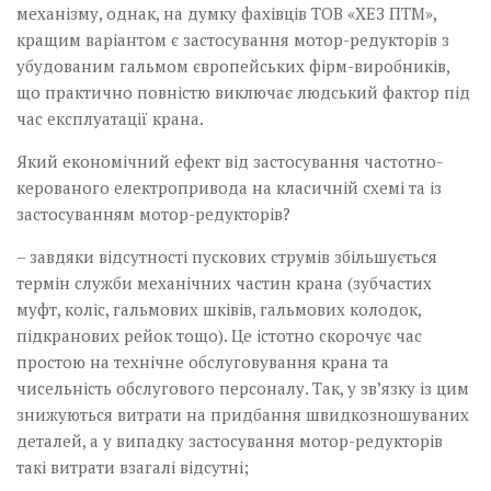
механізму, однак, на думку фахівців ТОВ «ХЕЗ ПТМ»,
кращим варіантом є застосування мотор-редукторів з
убудованим гальмом європейських фірм-виробників,
що практично повністю виключає людський фактор під
час експлуатації крана.
Який економічний ефект від застосування частотно-
керованого електропривода на класичній схемі та із
застосуванням мотор-редукторів?
– завдяки відсутності пускових струмів збільшується
термін служби механічних частин крана (зубчастих
муфт, коліс, гальмових шківів, гальмових колодок,
підкранових рейок тощо). Це істотно скорочує час
простою на технічне обслуговування крана та
чисельність обслугового персоналу. Так, у зв’язку із цим
знижуються витрати на придбання швидкозношуваних
деталей, а у випадку застосування мотор-редукторів
такі витрати взагалі відсутні;