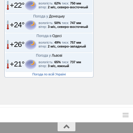
+22°
вологість:
62%
тиск:
750 мм
вітер:
2 м/с, северо-восточный
Погода у
Донецьку
+24°
вологість:
50%
тиск:
747 мм
вітер:
3 м/с, северо-восточный
Погода в
Одесі
+26°
вологість:
49%
тиск:
757 мм
вітер:
2 м/с, северо-западный
Погода у
Львові
+21°
вологість:
65%
тиск:
737 мм
вітер:
3 м/с, южный
Погода по всій Україні