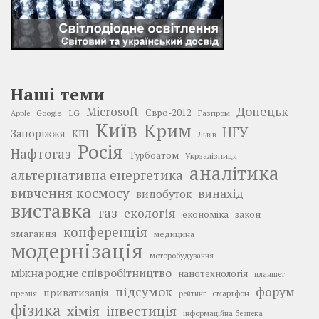
Наші теми
Донецьк
Microsoft
LG
Євро-2012
Google
Газпром
Apple
Київ
Крим
НГУ
Запоріжжя
КПІ
Львів
Росія
Нафтогаз
Турбоатом
Укрзалізниця
аналітика
альтернативна енергетика
вивчення космосу
винахід
видобуток
виставка
газ
екологія
економіка
закон
конференція
змагання
медицина
модернізація
моторобудування
міжнародне співробітництво
нанотехнологія
планшет
підсумок
форум
приватизація
премія
смартфон
рейтинг
фізика
інвестиція
хімія
інформаційна безпека