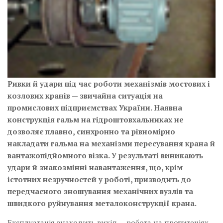
Ривки й удари під час роботи механізмів мостових і
козлових кранів — звичайна ситуація на
промислових підприємствах України. Наявна
конструкція гальм на гідроштовхальниках не
дозволяє плавно, синхронно та рівномірно
накладати гальма на механізми пересування крана й
вантажопідйомного візка.
У результаті виникають
удари й знакозмінні навантаження, що, крім
істотних незручностей у роботі, призводить до
передчасного зношування механічних вузлів та
швидкого руйнування металоконструкції крана.
Експлуатація знаходить вихід — робота на протитечіях.