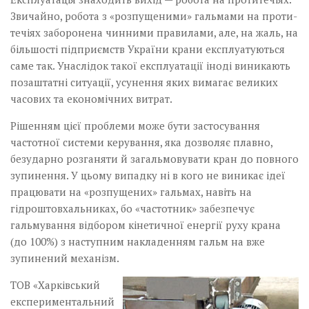
Звичайно, робота з «розпущеними» гальмами на проти­
течіях заборонена чинними правилами, але, на жаль, на
більшості підприємств України крани експлуату­ються
саме так. Унаслідок такої експлуатації іноді виникають
позаштатні ситуації, усунення яких вимагає великих
часових та економічних витрат.
Рішенням цієї проблеми може бути застосування
частотної системи керування, яка дозволяє плавно,
безударно розганяти й загальмовувати кран до повного
зупинення. У цьому випадку ні в кого не виникає ідеї
працювати на «розпущених» гальмах, навіть на
гідроштовхальниках, бо «частотник» забезпечує
гальмування відбором кінетичної енергії руху крана
(до 100%) з наступним накладенням гальм на вже
зупинений механізм.
ТОВ «Харківський
експериментальний