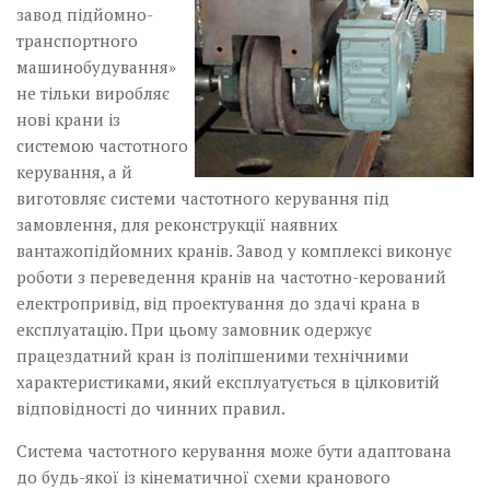
завод підйомно-
транспортного
машинобудування»
не тільки виробляє
нові крани із
системою частотного
керування, а й
виготовляє системи частотного керування під
замовлення, для реконструкції наявних
вантажопідйомних кранів. Завод у комплексі виконує
роботи з переведення кранів на частотно-керований
електропривід, від проектування до здачі крана в
експлуатацію. При цьому замовник одержує
працездатний кран із поліпшеними технічними
характеристиками, який експлуатується в цілковитій
відповідності до чинних правил.
Система частотного керування може бути адаптована
до будь-якої із кінематичної схеми кранового