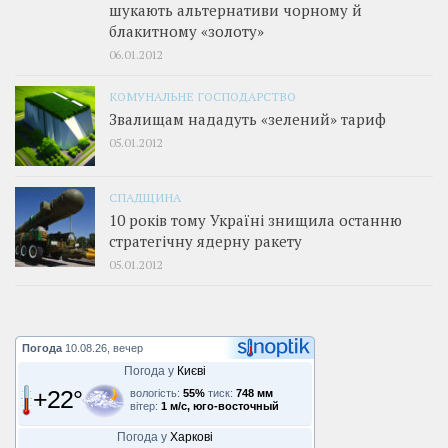
шукають альтернативи чорному й
блакитному «золоту»
06.01.2012
КОМУНАЛЬНЕ ГОСПОДАРСТВО
Звалищам нададуть «зелений» тариф
05.01.2012
СПАДЩИНА
10 років тому Україні знищила останню
стратегічну ядерну ракету
05.01.2012
Погода
10.08.26, вечер
Погода у
Києві
+22°
вологість:
55%
тиск:
748 мм
вітер:
1 м/с, юго-восточный
Погода у
Харкові