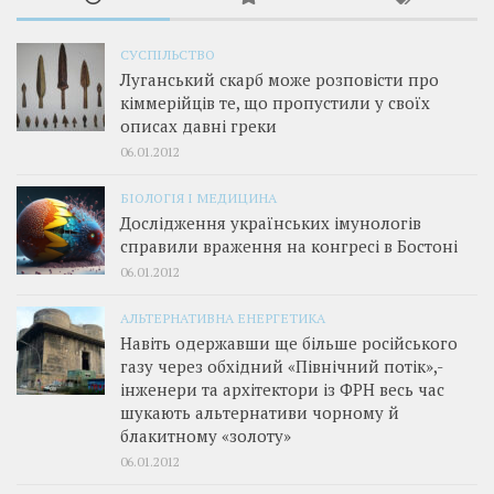
СУСПІЛЬСТВО
Луганський скарб може розповісти про
кіммерійців те, що пропустили у своїх
описах давні греки
06.01.2012
БІОЛОГІЯ І МЕДИЦИНА
Дослідження українських імунологів
справили враження на конгресі в Бостоні
06.01.2012
АЛЬТЕРНАТИВНА ЕНЕРГЕТИКА
Навіть одержавши ще більше російського
газу через обхідний «Північний потік»,­
інженери та архітектори із ФРН весь час
шукають альтернативи чорному й
блакитному «золоту»
06.01.2012