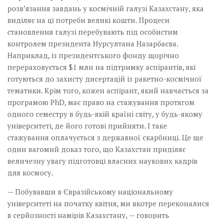
розв’язання завдань у космічній галузі Казахстану, яка
виділяє на ці потреби великі кошти. Процеси
становлення галузі перебувають під особистим
контролем президента Нурсултана Назарбаєва.
Наприклад, із президентського фонду щорічно
перераховується $1 млн на підтримку аспірантів, які
готуються до захисту дисертацій із ракетно-космічної
тематики. Крім того, кожен аспірант, який навчається за
програмою PhD, має право на стажування протягом
одного семестру в будь-якій країні світу, у будь-якому
університеті, де його готові прийняти. І таке
стажування оплачується з державної скарбниці. Це ще
один вагомий доказ того, що Казахстан приділяє
величезну увагу підготовці власних наукових кадрів
для космосу.
— Побувавши в Євразійському націо­нальному
університеті на початку квітня, ми вкотре переконалися
в серйозності намірів Казахстану, — говорить