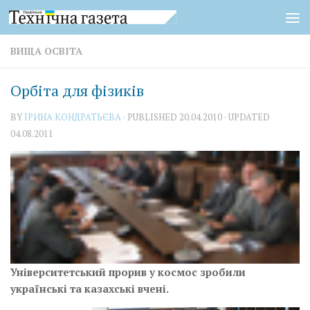
Skip to content
ВИЩА ОСВІТА
Орбіта для фізиків
BY
ІРИНА КОНДРАТЬЄВА
· PUBLISHED
20.04.2010
· UPDATED
04.08.2011
Університетський прорив у космос зробили
українські та казахські вчені.