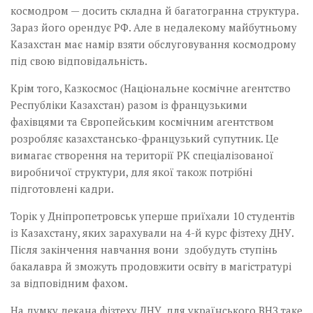
космодром — досить складна й багатогранна структура.
Зараз його орендує РФ. Але в недалекому майбутньому
Казахстан має намір взяти обслуговування космодрому
під свою відповідальність.
Крім того, Казкосмос (Національне космічне агентство
Республіки Казахстан) разом із французькими
фахівцями та Європейським космічним агентством
розробляє казахстансько-французький супутник. Це
вимагає створення на території РК спеціалізованої
виробничої структури, для якої також потрібні
підготовлені кадри.
Торік у Дніпропетровськ уперше приїхали 10 студентів
із Казахстану, яких зарахували на 4-й курс фізтеху ДНУ.
Після закінчення навчання вони здобудуть ступінь
бакалавра й зможуть продовжити освіту в магістратурі
за відповідним фахом.
На думку декана фізтеху ДНУ, для українського ВНЗ таке