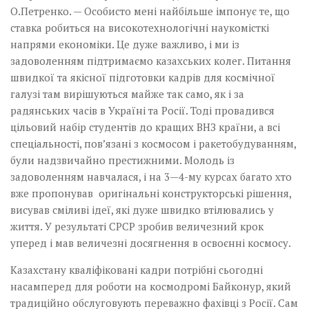
О.Петренко. — Особисто мені найбільше імпонує те, що
ставка робиться на високотехнологічні наукомісткі
напрями економіки. Це дуже важливо, і ми із
задоволенням підтримаємо казахських колег. Питання
швидкої та якісної підготовки кадрів для космічної
галузі там вирішуються майже так само, як і за
радянських часів в Україні та Росії. Тоді провадився
цільовий набір студентів до кращих ВНЗ країни, а всі
спеціальності, пов’язані з космосом і ракетобудуванням,
були надзвичайно престижними. Молодь із
задоволенням навчалася, і на 3—4-му курсах багато хто
вже пропонував оригінальні конструкторські рішення,
висував сміливі ідеї, які дуже швидко втілювались у
життя. У результаті СРСР зробив величезний крок
уперед і мав величезні досягнення в освоєнні космосу.
Казахстану кваліфіковані кадри потрібні сьогодні
насамперед для роботи на космодромі Байконур, який
традиційно обслуговують переважно фахівці з Росії. Сам