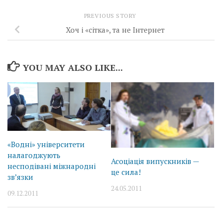
PREVIOUS STORY
Хоч і «сітка», та не Інтернет
YOU MAY ALSO LIKE...
«Водні» університети
налагоджують
Асоціація випускників —
несподівані міжнародні
це сила!
зв’язки
24.05.2011
09.12.2011