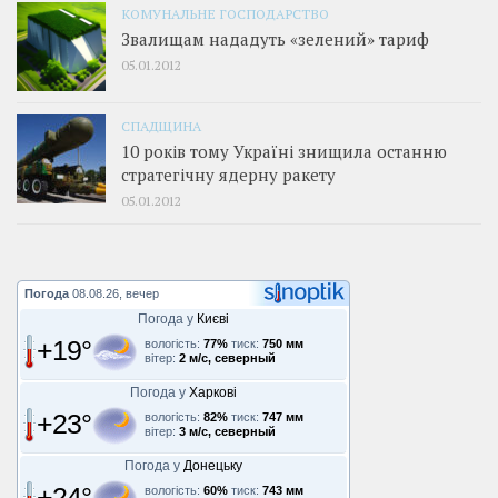
КОМУНАЛЬНЕ ГОСПОДАРСТВО
Звалищам нададуть «зелений» тариф
05.01.2012
СПАДЩИНА
10 років тому Україні знищила останню
стратегічну ядерну ракету
05.01.2012
Погода
08.08.26, вечер
Погода у
Києві
+19°
вологість:
77%
тиск:
750 мм
вітер:
2 м/с, северный
Погода у
Харкові
+23°
вологість:
82%
тиск:
747 мм
вітер:
3 м/с, северный
Погода у
Донецьку
+24°
вологість:
60%
тиск:
743 мм