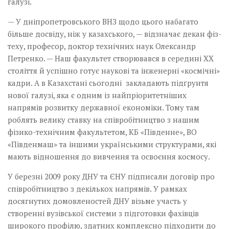
галузі.
— У дніпропетровського ВНЗ щодо цього набагато
більше досвіду, ніж у казахського, — відзначає декан фіз­
теху, професор, доктор технічних наук Олександр
Петренко. — Наш факультет створювався в середині ХХ
століття й успішно готує наукові та інженерні «космічні»
кадри. А в Казахстані сьогодні закладають підґрунтя
нової галузі, яка є одним із найпріоритетніших
напрямів розвитку державної економіки. Тому там
роблять велику ставку на співробітництво з нашим
фізико-технічним факультетом, КБ «Південне», ВО
«Південмаш» та іншими українськими структурами, які
мають відношення до вивчення та освоєння космосу.
У березні 2009 року ДНУ та ЄНУ підписали договір про
співробітництво з декількох напрямів. У рамках
досягнутих домовленостей ДНУ візьме участь у
створенні вузівської системи з підготовки фахівців
широкого профілю, здатних комплексно підходити до