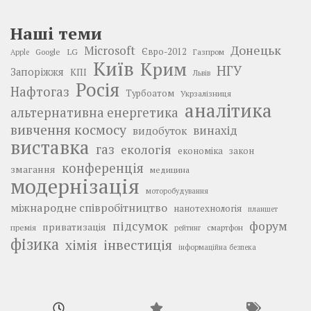
Наші теми
Донецьк
Microsoft
LG
Євро-2012
Google
Газпром
Apple
Київ
Крим
НГУ
Запоріжжя
КПІ
Львів
Росія
Нафтогаз
Турбоатом
Укрзалізниця
аналітика
альтернативна енергетика
вивчення космосу
винахід
видобуток
виставка
газ
екологія
економіка
закон
конференція
змагання
медицина
модернізація
моторобудування
міжнародне співробітництво
нанотехнологія
планшет
підсумок
форум
приватизація
премія
смартфон
рейтинг
фізика
інвестиція
хімія
інформаційна безпека