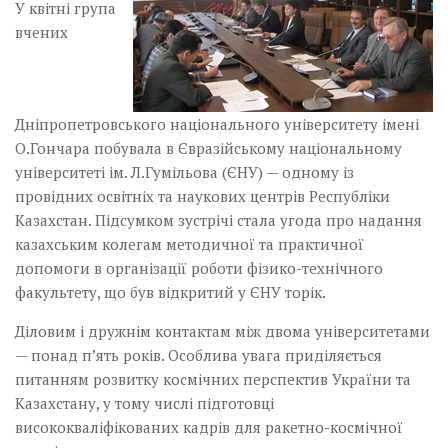
У квітні група
вчених
Дніпропетровського національного університету імені
О.Гончара побувала в Євразійському національному
університеті ім. Л.Гумільова (ЄНУ) — одному із
провідних освітніх та наукових центрів Республіки
Казахстан. Підсумком зустрічі стала угода про надання
казахським колегам методичної та практичної
допомоги в організації роботи фізико-технічного
факультету, що був відкритий у ЄНУ торік.
Діловим і дружнім контактам між двома університетами
— понад п’ять років. Особлива увага приділяється
питанням розвитку космічних перспектив України та
Казахстану, у тому числі підготовці
висококваліфікованих кадрів для ракетно-космічної