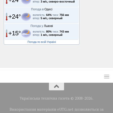
вітер:
3 м/с, северо-восточный
Погода в
Одесі
+24°
вологість:
64%
тиск:
756 мм
вітер:
5 м/с, северный
Погода у
Львові
+15°
вологість:
80%
тиск:
743 мм
вітер:
1 м/с, северный
Погода по всій Україні
Українська технічна газета © 2008-2026.
Використання матеріалів eUTG.net дозволяється за