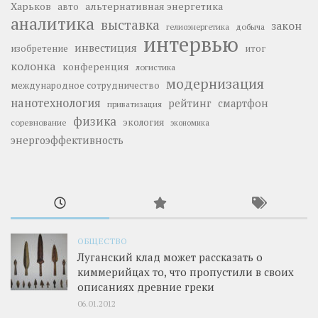
Харьков
альтернативная энергетика
авто
аналитика
выставка
закон
добыча
гелиоэнергетика
интервью
инвестиция
изобретение
итог
колонка
конференция
логистика
модернизация
международное сотрудничество
нанотехнология
рейтинг
смартфон
приватизация
физика
экология
соревнование
экономика
энергоэффективность
ОБЩЕСТВО
Луганский клад может рассказать о
киммерийцах то, что пропустили в своих
описаниях древние греки
06.01.2012