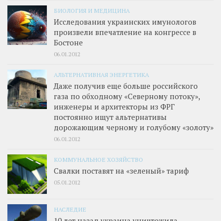
БИОЛОГИЯ И МЕДИЦИНА
Исследования украинских имунологов
произвели впечатление на конгрессе в
Бостоне
06.01.2012
АЛЬТЕРНАТИВНАЯ ЭНЕРГЕТИКА
Даже получив еще больше российского
газа по обходному «Северному потоку»,
инженеры и архитекторы из ФРГ
постоянно ищут альтернативы
дорожающим черному и голубому «золоту»
06.01.2012
КОММУНАЛЬНОЕ ХОЗЯЙСТВО
Свалки поставят на «зеленый» тариф
05.01.2012
НАСЛЕДИЕ
10 лет назад украина уничтожила