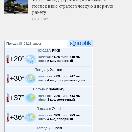
последнюю стратегическую ядерную
ракету
05.01.2012
Погода
08.08.26, днем
Погода у
Києві
+20°
вологість:
69%
тиск:
748 мм
вітер:
5 м/с, северный
Погода у
Харкові
+30°
вологість:
42%
тиск:
747 мм
вітер:
4 м/с, северо-западный
Погода у
Донецьку
+37°
вологість:
20%
тиск:
743 мм
вітер:
3 м/с, восточный
Погода в
Одесі
+36°
вологість:
39%
тиск:
753 мм
вітер:
4 м/с, северный
Погода у
Львові