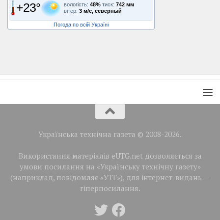
+23°
вологість:
48%
тиск:
742 мм
вітер:
3 м/с, северный
Погода по всій Україні
Українська технічна газета © 2008-2026.
Використання матеріалів eUTG.net дозволяється за
умови посилання на «Українську технічну газету»
(наприклад, повідомляє «УТГ»), для інтернет-видань —
гіперпосилання.