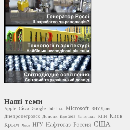
Наші теми
Microsoft
Google
Apple
Cisco
ВНУ Даля
Intel
LG
Киев
Днепропетровск
Донецк
КПИ
Запорожье
Евро-2012
США
НГУ
Нафтогаз
Крым
Россия
Львов