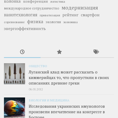
колонка
конференция
логистика
модернизация
международное сотрудничество
нанотехнология
рейтинг
смартфон
приватизация
физика
экология
соревнование
экономика
энергоэффективность
ОБЩЕСТВО
Луганский клад может рассказать о
киммерийцах то, что пропустили в своих
описаниях древние греки
06.01.2012
БИОЛОГИЯ И МЕДИЦИНА
Исследования украинских имунологов
произвели впечатление на конгрессе в
Бостоне