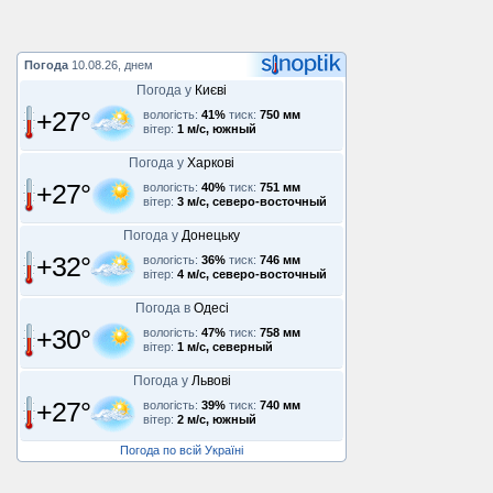
Погода
10.08.26, днем
Погода у
Києві
+27°
вологість:
41%
тиск:
750 мм
вітер:
1 м/с, южный
Погода у
Харкові
+27°
вологість:
40%
тиск:
751 мм
вітер:
3 м/с, северо-восточный
Погода у
Донецьку
+32°
вологість:
36%
тиск:
746 мм
вітер:
4 м/с, северо-восточный
Погода в
Одесі
+30°
вологість:
47%
тиск:
758 мм
вітер:
1 м/с, северный
Погода у
Львові
+27°
вологість:
39%
тиск:
740 мм
вітер:
2 м/с, южный
Погода по всій Україні