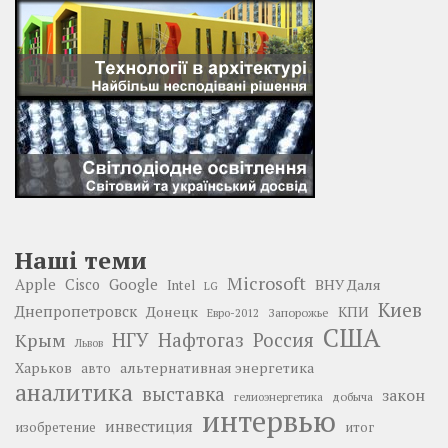
Наші теми
Microsoft
Google
Apple
Cisco
ВНУ Даля
Intel
LG
Киев
Днепропетровск
Донецк
КПИ
Запорожье
Евро-2012
США
НГУ
Нафтогаз
Крым
Россия
Львов
Харьков
альтернативная энергетика
авто
аналитика
выставка
закон
добыча
гелиоэнергетика
интервью
инвестиция
изобретение
итог