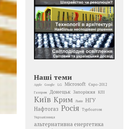
Наші теми
Microsoft
LG
Євро-2012
Google
Apple
Донецьк
Запоріжжя
КПІ
Газпром
Київ
Крим
НГУ
Львів
Росія
Нафтогаз
Турбоатом
Укрзалізниця
альтернативна енергетика