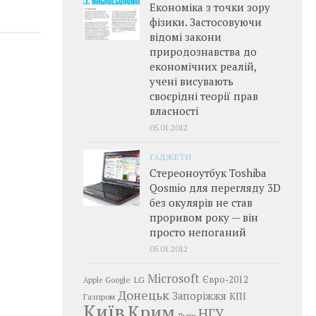
Економіка з точки зору
фізики. Застосовуючи
відомі закони
природознавства до
економічних реалій,
учені висувають
своєрідні теорії прав
власності
05.01.2012
ГАДЖЕТИ
Стереоноутбук Toshiba
Qosmio для перегляду 3D
без окулярів не став
проривом року — він
просто непоганий
05.01.2012
Microsoft
LG
Євро-2012
Google
Apple
Донецьк
Запоріжжя
КПІ
Газпром
Київ
Крим
НГУ
Львів