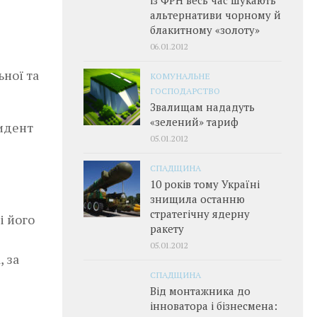
альтернативи чорному й
блакитному «золоту»
06.01.2012
ьної та
КОМУНАЛЬНЕ
ГОСПОДАРСТВО
Звалищам нададуть
«зелений» тариф
зидент
05.01.2012
СПАДЩИНА
10 років тому Україні
знищила останню
стратегічну ядерну
і його
ракету
05.01.2012
, за
СПАДЩИНА
Від монтажника до
інноватора і бізнесмена: