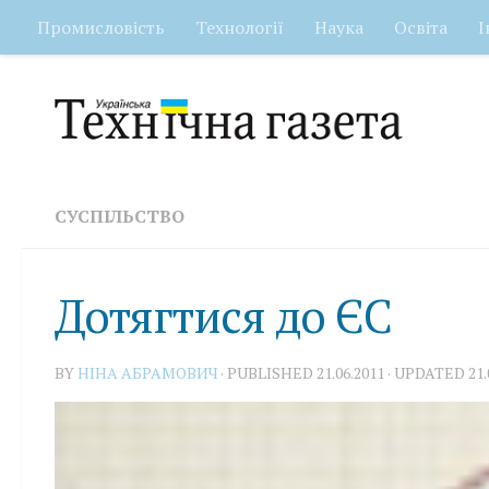
Промисловість
Технології
Наука
Освіта
І
Skip to content
СУСПІЛЬСТВО
Дотягтися до ЄС
BY
НІНА АБРАМОВИЧ
· PUBLISHED
21.06.2011
· UPDATED
21.