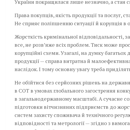
України покращилася лише незначно, а стан 
Права покупців, якість продукції та послуг, 
Не сприяє поліпшенню ситуації й корупція в 
Жорсткість кримінальної відповідальності, з
все, не розв’яже всіх проблем. Тиск може прос
корупційні схеми. Узагалі, на думку багатьох
продукції — справа витратна й малоефективна.
наслідок. І тому основну увагу треба приділят
Не обійтися без серйозних рішень на державно
в СОТ в умовах глобального загострення кон
в загальнодержавному масштабі. А сучасне с
підготовки вітчизняних підприємств до жорс
систем захисту споживача й технічного регул
відповідності та метрології — згідно з вимог