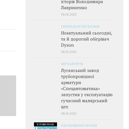
історія Володимира
Лавриненко
04.01.2012
ПРИЛАДОБУДУВАННЯ
Неактуальний сьогодні,
та й дорогий обігрівач
Dyson
04.01.2012
МЕТАЛУРГІЯ
Луганський завод
трубопровідної
арматури
«Спецавтоматика»
запустив у експлуатацію
сучасний малярський
цех
04.01.2012
ЕКОНОМІЧНІ НАУКИ