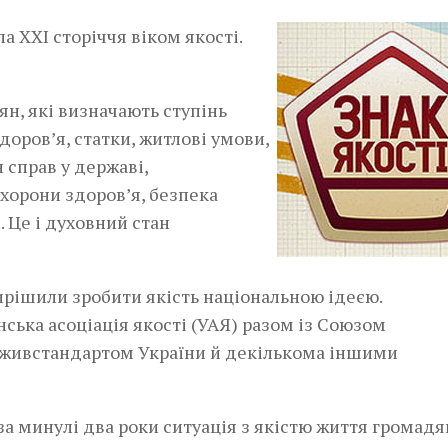
а XXI сторіччя віком якості.
ян, які визначають ступінь
здоров’я, статки, житлові умови,
н справ у державі,
охорони здоров’я, безпека
. Це і духовний стан
вирішили зробити якість національною ідеєю.
ська асоціація якості (УАЯ) разом із Союзом
оживстандартом України й декількома іншими
за минулі два роки ситуація з якістю життя громадя