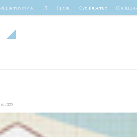
нфраструктура
ІТ
Гроші
Суспільство
Спадщи
04.2023