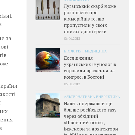
Луганський скарб може
розповісти про
івні.
кіммерійців те, що
.
пропустили у своїх
описах давні греки
ше за
06.01.2012
нові
БІОЛОГІЯ І МЕДИЦИНА
тів
Дослідження
 вже
українських імунологів
справили враження на
конгресі в Бостоні
06.01.2012
України
якості
АЛЬТЕРНАТИВНА ЕНЕРГЕТИКА
ї
Навіть одержавши ще
більше російського газу
чих
через обхідний
ження
«Північний потік»,­
в
інженери та архітектори
із ФРН весь час шукають