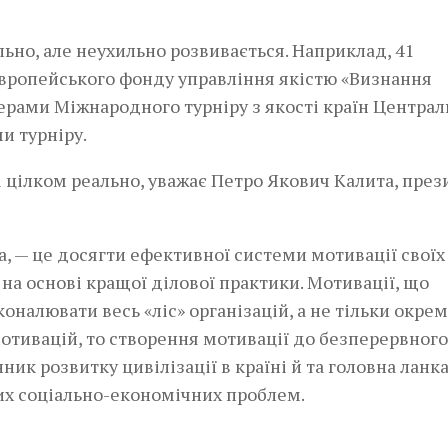
ільно, але неухильно розвивається. Наприклад, 41
вропейського фонду управління якістю «Визнання
зерами Міжнародного турніру з якості країн Централ
и турніру.
і цілком реально, уважає ­Петро Якович Калита, пре
, — це досягти ефективної системи мотивації своїх
на основі кращої ділової практики. Мотивації, що
алювати весь «ліс» організацій, а не тільки окрем
 мотивацій, то створення мотивації до безперервного
к розвитку цивілізації в країні й та головна ланка
их соціально-економічних проблем.