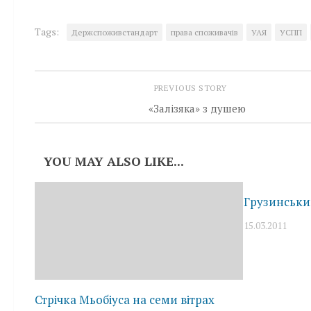
Tags:
Держспоживстандарт
права споживачів
УАЯ
УСПП
PREVIOUS STORY
«Залізяка» з душею
YOU MAY ALSO LIKE...
Грузинськи
15.03.2011
Стрічка Мьобіуса на семи вітрах