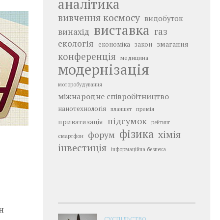
аналітика
вивчення космосу
видобуток
виставка
газ
винахід
екологія
змагання
економіка
закон
конференція
медицина
модернізація
моторобудування
міжнародне співробітництво
нанотехнологія
премія
планшет
підсумок
приватизація
рейтинг
фізика
хімія
форум
смартфон
інвестиція
інформаційна безпека
н
СУСПІЛЬСТВО