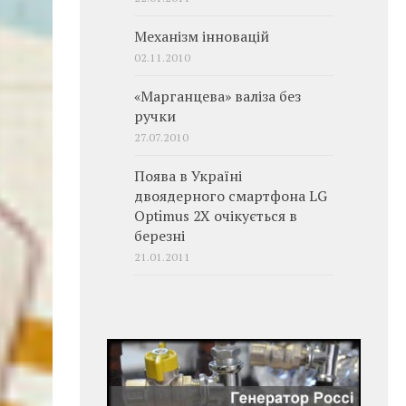
Механізм інновацій
02.11.2010
«Марганцева» валіза без
ручки
27.07.2010
Поява в Україні
двоядерного смартфона LG
Optimus 2X очікується в
березні
21.01.2011