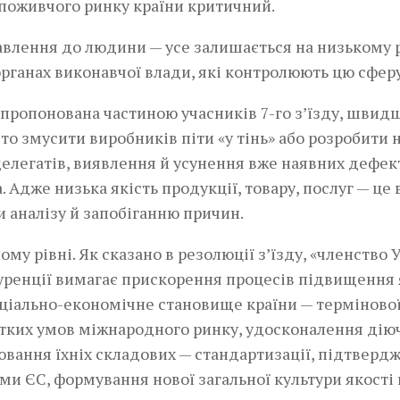
споживчого ринку країни критичний.
ставлення до людини — усе залишається на низькому р
органах виконавчої влади, які контролюють цю сферу
апропонована частиною учасників 7-го з’їзду, швид
то змусити виробників піти «у тінь» або розробити 
 делегатів, виявлення й усунення вже наявних дефек
 Адже низька якість продукції, товару, послуг — це
и аналізу й запобіганню причин.
му рівні. Як сказано в резолюції з’їзду, «членство 
куренції вимагає прискорення процесів підвищення 
оціально-економічне становище країни — терміново
тких умов міжнародного ринку, удосконалення дію
ювання їхніх складових — стандартизації, підтверд
ами ЄС, формування нової загальної культури якості 