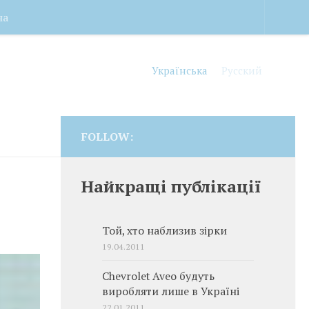
на
Українська
Русский
FOLLOW:
Найкращі публікації
Той, хто наблизив зірки
19.04.2011
Chevrolet Aveo будуть
виробляти лише в Україні
22.01.2011