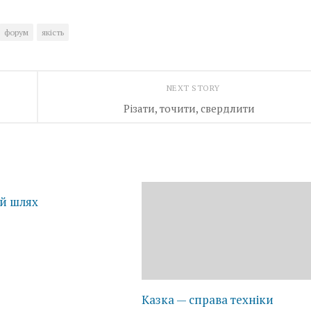
форум
якість
NEXT STORY
Різати, точити, свердлити
й шлях
Казка — справа техніки