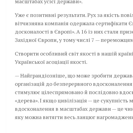
масштабах усієї держави».
Уже є позитивні результати. Рух за якість пов
вітчизняна компанія одержала сертифікати Є
досконалості в Європі». А 16 із них стали при
Західної Європи, у тому числі 7 — переможцям
Створити особливий світ якості в нашій країн
Української асоціації якості.­
— Найграндіозніше, що може зробити держава
організацій до безперервного вдосконалення 
стимулює цілеспрямовано й послідовно вдоскон
«дерева». І якщо цивілізація — це сукупність
вдосконалення в масштабах держави — це чинни
яку можна витягти весь ланцюг нагромаджен