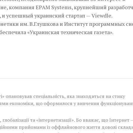
ине, компания EPAM Systems, крупнейший разработ
 и успешный украинский стартап — Viewdle.
нетики им. В.Глушкова и Институт программных си
спечила «Украинская техническая газета».
і» опановував спеціальність, яка знаходиться на стику
нями економіки, що оформилося у вивчення функціонуван
лобалізації та «інтернетизації». Бо вважає, що Інтернет 
иційними прийомами із оффлайнового життя доволі склад