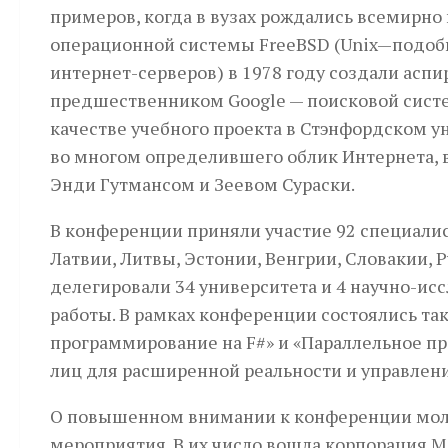
примеров, когда в вузах рождались всемирно
операционной системы FreeBSD (Unix—подоб
интернет-серверов) в 1978 году создали аспи
предшественником Google — поисковой систе
качестве учебного проекта в Стэнфордском ун
во многом определившего облик Интернета, 
Энди Гутмансом и Зеевом Сураски.
В конференции приняли участие 92 специалист
Латвии, Литвы, Эстонии, Венгрии, Словакии,
делегировали 34 университета и 4 научно-исс
работы. В рамках конференции состоялись та
программирование на F#» и «Параллельное пр
лиц для расширенной реальности и управлени
О повышенном внимании к конференции моло
мероприятия. В их число вошла корпорация Mi