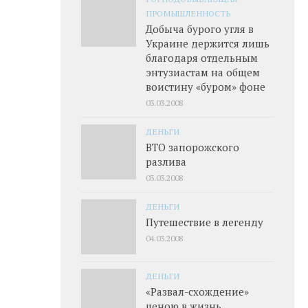
ПРОМЫШЛЕННОСТЬ
Добыча бурого угля в
Украине держится лишь
благодаря отдельным
энтузиастам на общем
воистину «буром» фоне
03.03.2008
ДЕНЬГИ
ВТО запорожского
разлива
03.03.2008
ДЕНЬГИ
Путешествие в легенду
04.03.2008
ДЕНЬГИ
«Развал-схождение»
ценою в жизнь