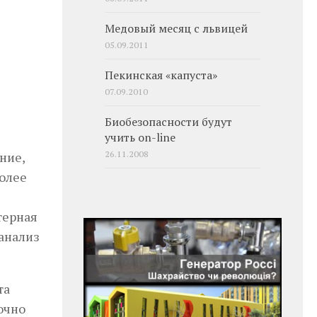
Медовый месяц с львицей
05.09.2011
Пекинская «капуста»
07.09.2010
Биобезопасности будут
учить on-line
26.11.2008
ние,
олее
терная
анализ
та
очно