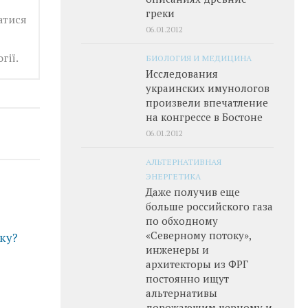
греки
атися
06.01.2012
гії.
БИОЛОГИЯ И МЕДИЦИНА
Исследования
украинских имунологов
произвели впечатление
на конгрессе в Бостоне
06.01.2012
АЛЬТЕРНАТИВНАЯ
ЭНЕРГЕТИКА
Даже получив еще
больше российского газа
по обходному
«Северному потоку»,
ку?
инженеры и
архитекторы из ФРГ
постоянно ищут
альтернативы
дорожающим черному и