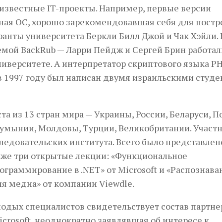
 известные IT-проекты. Например, первые версии
ная ОС, хорошо зарекомендовавшая себя для постр
ранты университета Беркли Билл Джой и Чак Хэйли.
мой BackRub — Ларри Пейдж и Сергей Брин работал
иверситете. А интерпретатор скриптового языка PHP
в 1997 году был написан двумя израильскими студ
а из 13 стран мира — Украины, России, Беларуси, П
 Румынии, Молдовы, Турции, Великобритании. Участ
ледовательских института. Всего было представлен
кже три открытые лекции: «Функциональное
ограммирование в .NET» от Microsoft и «Распознава
я медиа» от компании Viewdle.
дых специалистов свидетельствует состав партне
crosoft, неоднократно заявлявшая об интересе к