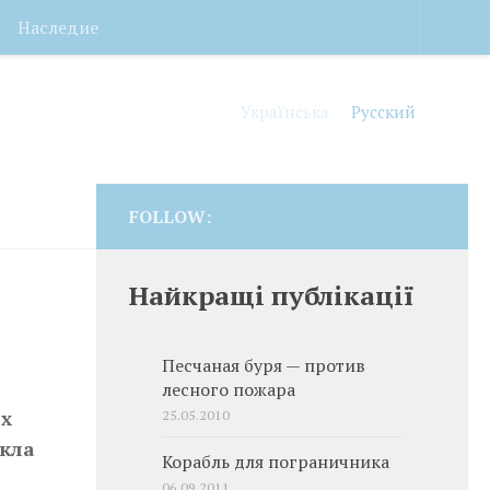
Наследие
Українська
Русский
FOLLOW:
Найкращі публікації
Песчаная буря — против
лесного пожара
ых
25.05.2010
екла
Корабль для пограничника
06.09.2011