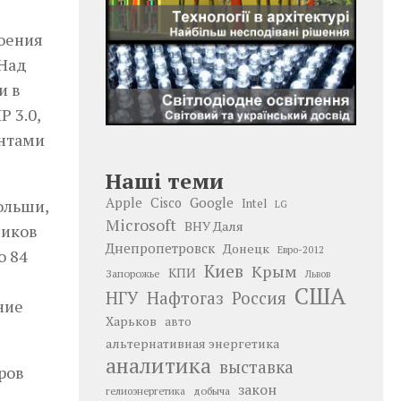
оения
 Над
и в
 3.0,
ентами
Наші теми
Google
Apple
Cisco
Intel
ольши,
LG
Microsoft
ВНУ Даля
ников
Днепропетровск
Донецк
Евро-2012
о 84
Киев
Крым
КПИ
Запорожье
Львов
США
НГУ
Нафтогаз
Россия
ние
Харьков
авто
альтернативная энергетика
аналитика
выставка
ров
закон
добыча
гелиоэнергетика