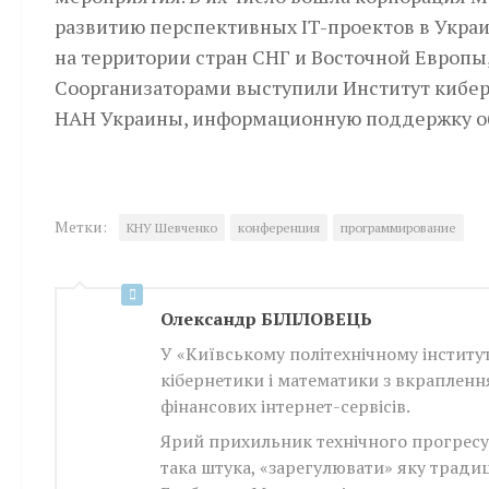
развитию перспективных IT-проектов в Укра
на территории стран СНГ и Восточной Европы,
Соорганизаторами выступили Институт кибер
НАН Украины, информационную поддержку обе
Метки:
КНУ Шевченко
конференция
программирование
Олександр БІЛІЛОВЕЦЬ
У «Київському політехнічному інститут
кібернетики і математики з вкраплен
фінансових інтернет-сервісів.
Ярий прихильник технічного прогресу, г
така штука, «зарегулювати» яку трад