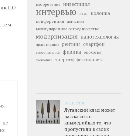
инвестиция
изобретение
чик ПО
интервью
колонка
итог
конференция
логистика
стем
международное сотрудничество
модернизация
нанотехнология
рейтинг
смартфон
приватизация
физика
экология
соревнование
энергоэффективность
экономика
ОБЩЕСТВО
ня
Луганский клад может
рассказать о
— це
киммерийцах то, что
пропустили в своих
но:
описаниях древние