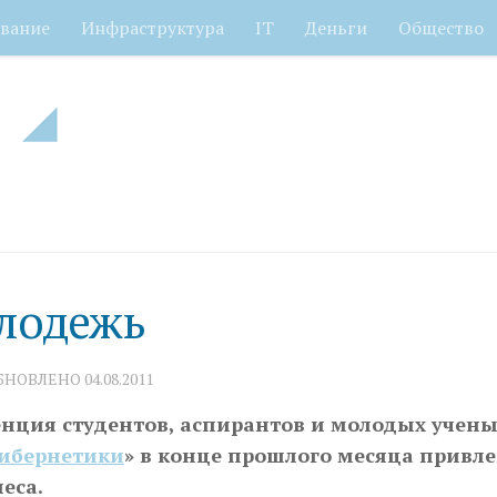
вание
Инфраструктура
IT
Деньги
Общество
лодежь
ОБНОВЛЕНО
04.08.2011
нция студентов, аспирантов и молодых учен
кибернетики
» в конце прошлого месяца привл
еса.