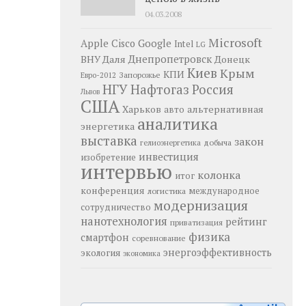
04.03.2008
Microsoft
Google
Apple
Cisco
Intel
LG
Днепропетровск
ВНУ Даля
Донецк
Киев
Крым
КПИ
Запорожье
Евро-2012
НГУ
Нафтогаз
Россия
Львов
США
Харьков
альтернативная
авто
аналитика
энергетика
выставка
закон
добыча
гелиоэнергетика
инвестиция
изобретение
интервью
колонка
итог
конференция
логистика
международное
модернизация
сотрудничество
нанотехнология
рейтинг
приватизация
физика
смартфон
соревнование
энергоэффективность
экология
экономика