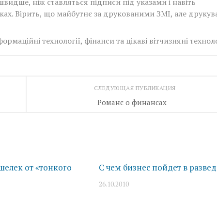
видше, ніж ставляться підписи під указами і навіть
ізках. Вірить, що майбутнє за друкованими ЗМІ, але друкув
рмаційні технології, фінанси та цікаві вітчизняні техноло
СЛЕДУЮЩАЯ ПУБЛИКАЦИЯ
Романс о финансах
шелек от «тонкого
С чем бизнес пойдет в развед
26.10.2010