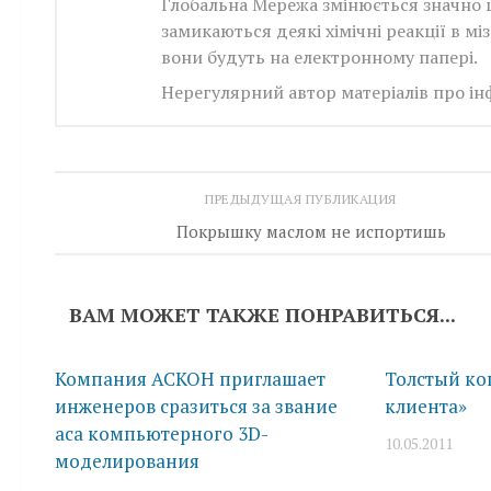
Глобальна Мережа змінюється значно ш
замикаються деякі хімічні реакції в м
вони будуть на електронному папері.
Нерегулярний автор матеріалів про інфо
ПРЕДЫДУЩАЯ ПУБЛИКАЦИЯ
Покрышку маслом не испортишь
ВАМ МОЖЕТ ТАКЖЕ ПОНРАВИТЬСЯ...
Компания АСКОН приглашает
Толстый ко
инженеров сразиться за звание
клиента»
аса компьютерного 3D-
10.05.2011
моделирования