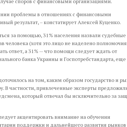
лучае споров с финансовыми организациями.
овении проблемы в отношениях с финансовыми
вый результат, – констатирует Алексей Куценко.
титься за помощью, 31% населения назвали судебные
ав человека (хотя это лицо не наделено полномочи
ть ответ, а 31% — что помощи следует ждать от
нального банка Украины и Госпотребстандарта, еще
оточилось на том, каким образом государство и р
у. В частности, привлеченные эксперты предложил
удсмена, который отвечал бы исключительно за за
ледует акцентировать внимание на обу­чении
ентарии поддержки и дальнейшего развития рынков