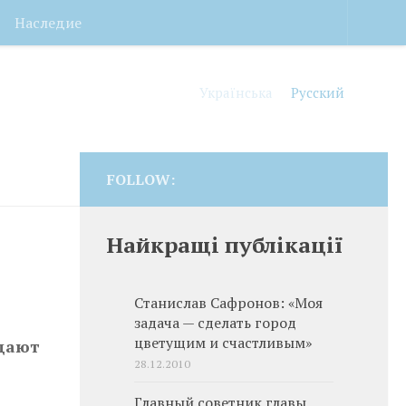
Наследие
Українська
Русский
FOLLOW:
Найкращі публікації
Станислав Сафронов: «Моя
задача — сделать город
цветущим и счастливым»
юдают
28.12.2010
Главный советник главы