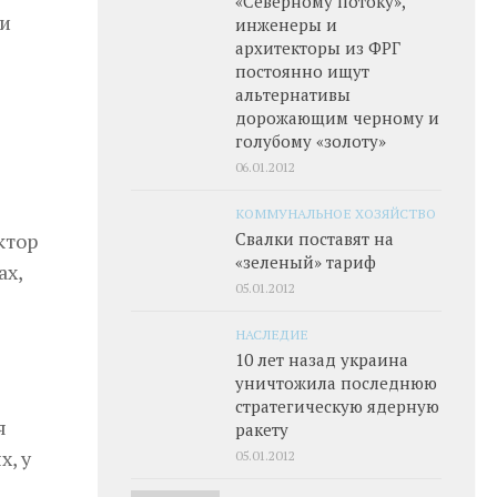
«Северному потоку»,
 и
инженеры и
архитекторы из ФРГ
постоянно ищут
альтернативы
дорожающим черному и
голубому «золоту»
06.01.2012
КОММУНАЛЬНОЕ ХОЗЯЙСТВО
Свалки поставят на
ктор
«зеленый» тариф
ах,
05.01.2012
НАСЛЕДИЕ
10 лет назад украина
уничтожила последнюю
стратегическую ядерную
я
ракету
х, у
05.01.2012