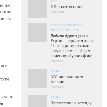
ТЭК
ие им
В Полтаве есть все
ачение
03.03.2008
совым
ГОРНОДОБЫВАЮЩАЯ
ПРОМЫШЛЕННОСТЬ
Добыча бурого угля в
Украине держится лишь
благодаря отдельным
энтузиастам на общем
воистину «буром» фоне
03.03.2008
ов в
ДЕНЬГИ
ВТО запорожского
атике
разлива
03.03.2008
раждане
ДЕНЬГИ
Путешествие в легенду
бя