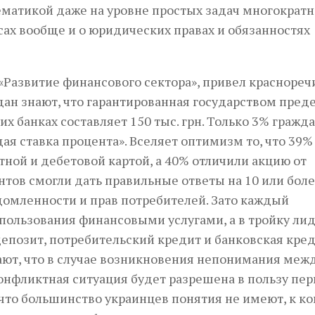
матикой даже на уровне простых задач многократн
ах вообще и о юридических правах и обязанностях
 «Развитие финансового сектора», привел красноре
дан знают, что гарантированная государством пред
 банках составляет 150 тыс. грн. Только 3% гражд
ая ставка процента». Вселяет оптимизм то, что 39%
ой и дебетовой картой, а 40% отличили акцию от
нтов смогли дать правильные ответы на 10 или бол
домленности и прав потребителей. Зато каждый
пользования финансовыми услугами, а в тройку ли
епозит, потребительский кредит и банковская кре
ают, что в случае возникновения непонимания меж
фликтная ситуация будет разрешена в пользу перв
что большинство украинцев понятия не имеют, к к