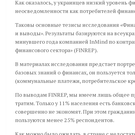
Как оказалось, у украинцев низкий уровень ф
неосведомленности как потребителей финансо
Таковы основные тезисы исследования «Фина
и выводы». Результаты базируются на всеукр
минувшего года компанией InMind по контра
финансового сектора» (FINREP).
В материалах исследования предстает портре
базовых знаний о финансах, он пользуется 
(коммунальные платежи, потребительское кре
По выводам FINREP, мы имеем лишь общее пр
тратим. Только у 11% населения есть банков
совершенно не экономят. При этом гражданин
пользуются менее 25% респондентов.
Как можно было ожидать, в стране с недоста