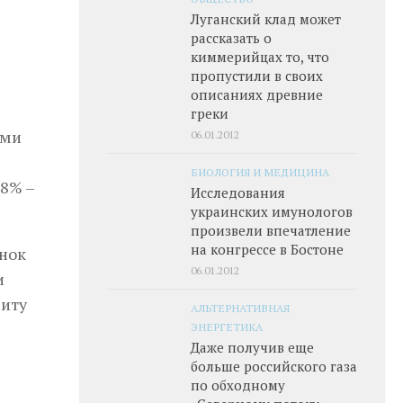
Луганский клад может
рассказать о
киммерийцах то, что
пропустили в своих
описаниях древние
греки
ями
06.01.2012
БИОЛОГИЯ И МЕДИЦИНА
 8% –
Исследования
украинских имунологов
произвели впечатление
на конгрессе в Бостоне
ынок
06.01.2012
и
щиту
АЛЬТЕРНАТИВНАЯ
ЭНЕРГЕТИКА
Даже получив еще
больше российского газа
по обходному