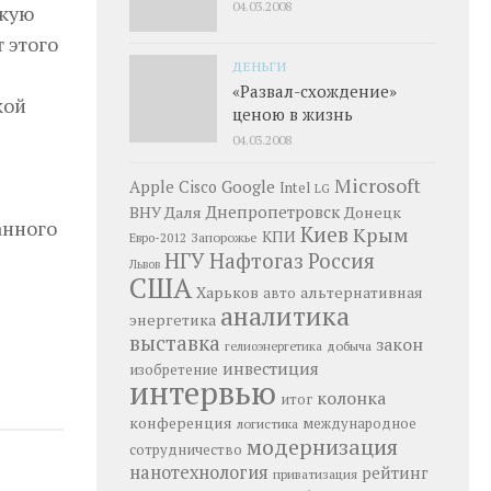
04.03.2008
скую
 этого
ДЕНЬГИ
е
«Развал-схождение»
кой
ценою в жизнь
04.03.2008
Microsoft
Google
Apple
Cisco
Intel
LG
Днепропетровск
ВНУ Даля
Донецк
анного
Киев
Крым
КПИ
Запорожье
Евро-2012
НГУ
Нафтогаз
Россия
Львов
США
Харьков
альтернативная
авто
аналитика
энергетика
выставка
закон
добыча
гелиоэнергетика
инвестиция
изобретение
интервью
колонка
итог
конференция
логистика
международное
модернизация
сотрудничество
нанотехнология
рейтинг
приватизация