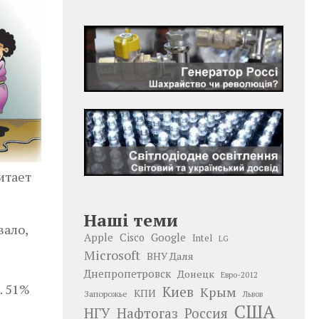
итает
Наші теми
вало,
Google
Apple
Cisco
Intel
LG
Microsoft
ВНУ Даля
Днепропетровск
Донецк
Евро-2012
. 51%
Киев
Крым
КПИ
Запорожье
Львов
США
НГУ
Нафтогаз
Россия