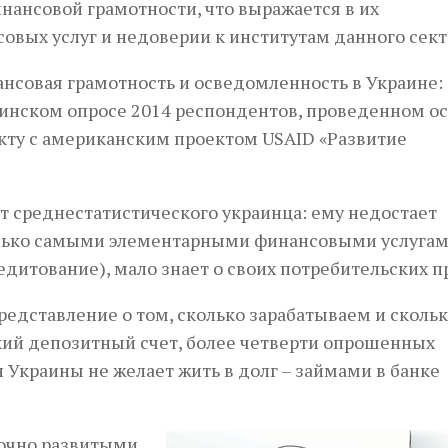
инансовой грамотности, что выражается в их
вых услуг и недоверии к институтам данного сект
нсовая грамотность и осведомленность в Украине:
аинском опросе 2014 респондентов, проведенном о
кту с американским проектом USAID «Развитие
т среднестатистического украинца: ему недостает
только самыми элементарными финансовыми услуга
дитование), мало знает о своих потребительских пр
едставление о том, сколько зарабатываем и сколь
ский депозитный счет, более четверти опрошенных
 Украины не желает жить в долг – займами в банке
точно развитыми