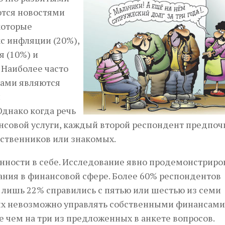
тся новостями
которые
с инфляции (20%),
я (10%) и
 Наиболее часто
ами являются
и
днако когда речь
нсовой услуги, каждый второй респондент предпоч
дственников или знакомых.
ренности в себе. Исследование явно продемонстриро
ания в финансовой сфере. Более 60% респондентов
 лишь 22% справились с пятью или шестью из семи
ых невозможно управлять собственными финансами
е чем на три из предложенных в анкете вопросов.