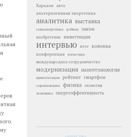
о
Харьков
авто
альтернативная энергетика
аналитика
выставка
закон
добыча
гелиоэнергетика
чивый
инвестиция
изобретение
интервью
ельная
колонка
итог
ан
конференция
логистика
международное сотрудничество
модернизация
нанотехнология
рейтинг
смартфон
ее
приватизация
физика
экология
соревнование
энергоэффективность
экономика
деров
дитная
ду
ого.
ому
ОБЩЕСТВО