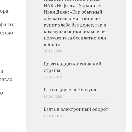
НАК «Нефтегаз Украины»
ора.
Иван Дияк: «Как обычный
обыватель в магазине не
 факты
купит хлеба без денег, так и
коммунальщики больше не
сенью
получат газа бесплатно или
в долг»
05.11.2008
Девятнадцать мгновений
ми
страны
24.08.2010
авах.
Газ из царства Нептуна
ко
13.06.2008
Взять в электронный оборот
19.10.2010