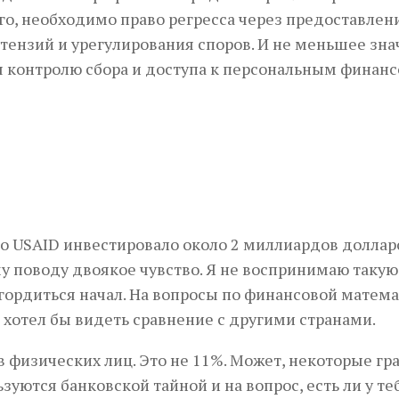
ого, необходимо право регресса через предоставлен
тензий и урегулирования споров. И не меньшее зн
ря контролю сбора и доступа к персональным финан
во USAID инвестировало около 2 миллиардов доллар
у поводу дво­якое чувство. Я не воспринимаю такую
я гордиться начал. На вопросы по финансовой матем
 хотел бы видеть сравнение с другими странами.
в физических лиц. Это не 11%. Может, некоторые г
зуются банковской тайной и на вопрос, есть ли у те