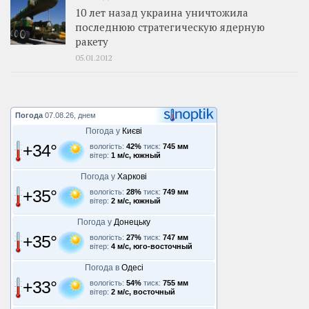
10 лет назад украина уничтожила
последнюю стратегическую ядерную
ракету
05.01.2012
Погода
07.08.26, днем
Погода у
Києві
+34°
вологість:
42%
тиск:
745 мм
вітер:
1 м/с, южный
Погода у
Харкові
+35°
вологість:
28%
тиск:
749 мм
вітер:
2 м/с, южный
Погода у
Донецьку
+35°
вологість:
27%
тиск:
747 мм
вітер:
4 м/с, юго-восточный
Погода в
Одесі
+33°
вологість:
54%
тиск:
755 мм
вітер:
2 м/с, восточный