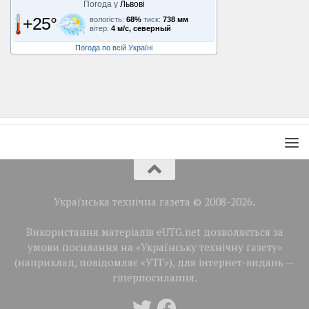
Погода у
Львові
+25°
вологість:
68%
тиск:
738 мм
вітер:
4 м/с, северный
Погода по всій Україні
Українська технічна газета © 2008-2026.
Використання матеріалів eUTG.net дозволяється за
умови посилання на «Українську технічну газету»
(наприклад, повідомляє «УТГ»), для інтернет-видань —
гіперпосилання.