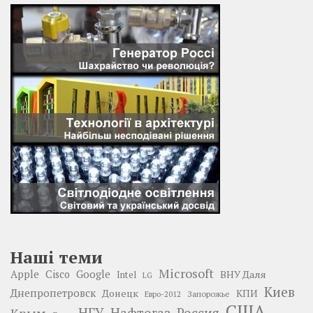
Наші теми
Microsoft
Google
Apple
Cisco
ВНУ Даля
Intel
LG
Киев
Днепропетровск
Донецк
КПИ
Запорожье
Евро-2012
США
НГУ
Нафтогаз