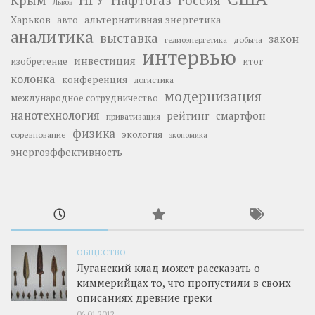
Крым
Россия
Львов
Харьков
альтернативная энергетика
авто
аналитика
выставка
закон
добыча
гелиоэнергетика
интервью
инвестиция
изобретение
итог
колонка
конференция
логистика
модернизация
международное сотрудничество
нанотехнология
рейтинг
смартфон
приватизация
физика
экология
соревнование
экономика
энергоэффективность
ОБЩЕСТВО
Луганский клад может рассказать о
киммерийцах то, что пропустили в своих
описаниях древние греки
06.01.2012