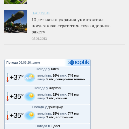
НАСЛЕДИЕ
10 лет назад украина уничтожила
последнюю стратегическую ядерную
ракету
05.01.2012
Погода
06.08.26, днем
Погода у
Києві
+37°
вологість:
26%
тиск:
748 мм
вітер:
5 м/с, северо-восточный
Погода у
Харкові
+35°
вологість:
32%
тиск:
749 мм
вітер:
1 м/с, южный
Погода у
Донецьку
+35°
вологість:
25%
тиск:
747 мм
вітер:
3 м/с, восточный
Погода в
Одесі