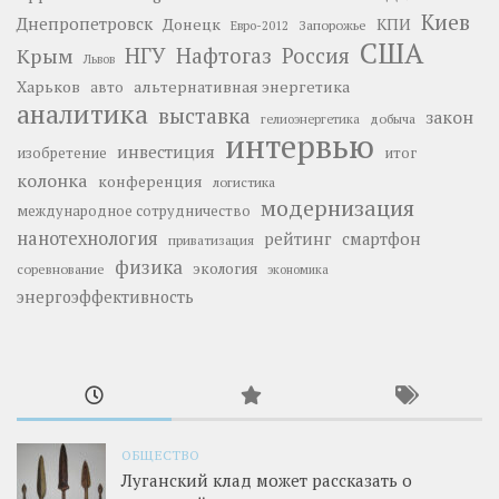
Киев
Днепропетровск
Донецк
КПИ
Запорожье
Евро-2012
США
НГУ
Нафтогаз
Крым
Россия
Львов
Харьков
альтернативная энергетика
авто
аналитика
выставка
закон
добыча
гелиоэнергетика
интервью
инвестиция
изобретение
итог
колонка
конференция
логистика
модернизация
международное сотрудничество
нанотехнология
рейтинг
смартфон
приватизация
физика
экология
соревнование
экономика
энергоэффективность
ОБЩЕСТВО
Луганский клад может рассказать о