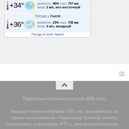
+34°
вологість:
46%
тиск:
757 мм
вітер:
2 м/с, юго-восточный
Погода у
Львові
+36°
вологість:
23%
тиск:
738 мм
вітер:
4 м/с, западный
Погода по всій Україні
Українська технічна газета © 2008-2026.
Використання матеріалів eUTG.net дозволяється за
умови посилання на «Українську технічну газету»
(наприклад, повідомляє «УТГ»), для інтернет-видань —