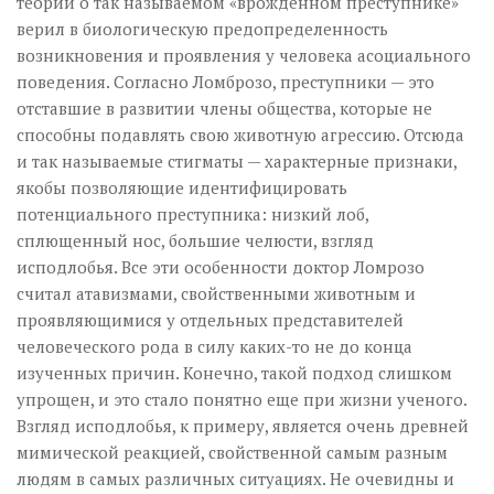
теории о так называемом «врожденном преступнике»
верил в биологическую пред­определенность
возникновения и проявления у человека асоциального
поведения. Согласно Ломброзо, преступники — это
отставшие в развитии члены общества, которые не
способны подавлять свою животную агрессию. Отсюда
и так называемые стигматы — характерные признаки,
якобы позволяющие идентифицировать
потенциального преступника: низкий лоб,
сплющенный нос, большие челюсти, взгляд
исподлобья. Все эти особенности доктор Ломрозо
считал атавизмами, свойственными животным и
проявляющимися у отдельных представителей
человеческого рода в силу каких-то не до конца
изученных причин. Конечно, такой подход слишком
упрощен, и это стало понятно еще при жизни ученого.
Взгляд исподлобья, к примеру, является очень древней
мимической реакцией, свойственной самым разным
людям в самых различных ситуациях. Не очевидны и