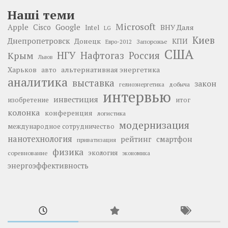
Наші теми
Microsoft
Google
Apple
Cisco
ВНУ Даля
Intel
LG
Киев
Днепропетровск
Донецк
КПИ
Запорожье
Евро-2012
США
НГУ
Нафтогаз
Крым
Россия
Львов
Харьков
альтернативная энергетика
авто
аналитика
выставка
закон
добыча
гелиоэнергетика
интервью
инвестиция
изобретение
итог
колонка
конференция
логистика
модернизация
международное сотрудничество
нанотехнология
рейтинг
смартфон
приватизация
физика
экология
соревнование
экономика
энергоэффективность