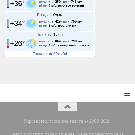
+36°
вологість:
25%
тиск:
746 мм
вітер:
4 м/с, юго-восточный
Погода в
Одесі
+34°
вологість:
42%
тиск:
755 мм
вітер:
2 м/с, восточный
Погода у
Львові
+26°
вологість:
66%
тиск:
738 мм
вітер:
4 м/с, северо-восточный
Погода по всій Україні
Українська технічна газета © 2008-2026.
Використання матеріалів eUTG.net дозволяється за