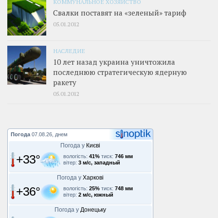
КОММУНАЛЬНОЕ ХОЗЯЙСТВО
Свалки поставят на «зеленый» тариф
05.01.2012
НАСЛЕДИЕ
10 лет назад украина уничтожила
последнюю стратегическую ядерную
ракету
05.01.2012
Погода
07.08.26, днем
Погода у
Києві
+33°
вологість:
41%
тиск:
746 мм
вітер:
3 м/с, западный
Погода у
Харкові
+36°
вологість:
25%
тиск:
748 мм
вітер:
2 м/с, южный
Погода у
Донецьку