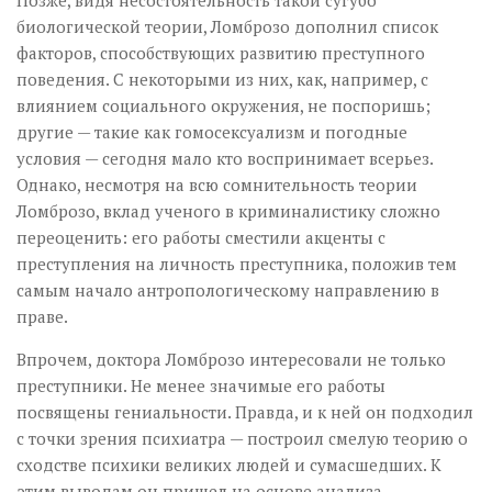
Позже, видя несостоятельность такой сугубо
биологической теории, Ломброзо дополнил список
факторов, способствующих развитию преступного
поведения. С некоторыми из них, как, например, с
влиянием социального окружения, не поспоришь;
другие — такие как гомосексуализм и погодные
условия — сегодня мало кто воспринимает всерьез.
Однако, несмотря на всю сомнительность теории
Ломброзо, вклад ученого в криминалистику сложно
переоценить: его работы сместили акценты с
преступления на личность преступника, положив тем
самым начало антропологическому направлению в
праве.
Впрочем, доктора Ломброзо интересовали не только
преступники. Не менее значимые его работы
посвящены гениальности. Правда, и к ней он подходил
с точки зрения психиатра — построил смелую теорию о
сходстве психики великих людей и сумасшедших. К
этим выводам он пришел на основе анализа