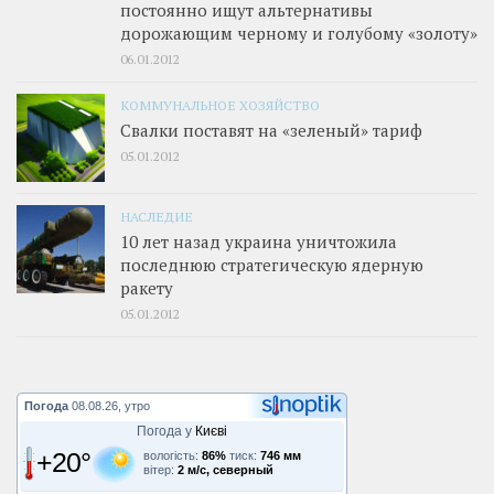
постоянно ищут альтернативы
дорожающим черному и голубому «золоту»
06.01.2012
КОММУНАЛЬНОЕ ХОЗЯЙСТВО
Свалки поставят на «зеленый» тариф
05.01.2012
НАСЛЕДИЕ
10 лет назад украина уничтожила
последнюю стратегическую ядерную
ракету
05.01.2012
Погода
08.08.26, утро
Погода у
Києві
+20°
вологість:
86%
тиск:
746 мм
вітер:
2 м/с, северный