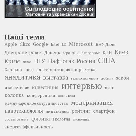
Наші теми
Microsoft
Google
Apple
Cisco
ВНУ Даля
Intel
LG
Киев
Днепропетровск
Донецк
КПИ
Запорожье
Евро-2012
США
НГУ
Нафтогаз
Крым
Россия
Львов
Харьков
альтернативная энергетика
авто
аналитика
выставка
закон
добыча
гелиоэнергетика
интервью
инвестиция
изобретение
итог
колонка
конференция
логистика
модернизация
международное сотрудничество
нанотехнология
рейтинг
смартфон
приватизация
физика
экология
соревнование
экономика
энергоэффективность