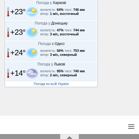
Погода у
Харкові
+23°
вологість:
64%
тиск:
746 мм
вітер:
1 м/с, восточный
Погода у
Донецьку
+23°
вологість:
47%
тиск:
744 мм
вітер:
3 м/с, восточный
Погода в
Одесі
+24°
вологість:
56%
тиск:
753 мм
вітер:
3 м/с, северный
Погода у
Львові
+14°
вологість:
95%
тиск:
740 мм
вітер:
2 м/с, северный
Погода по всій Україні