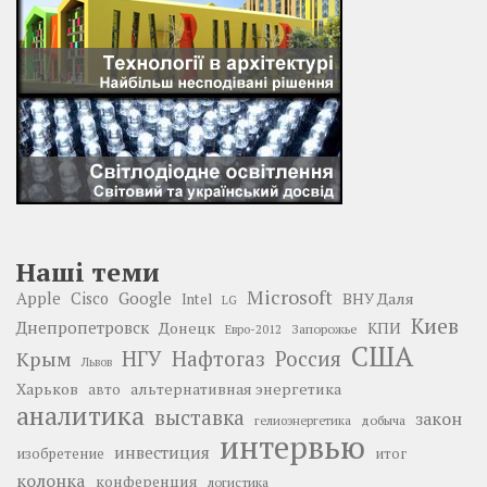
Наші теми
Microsoft
Google
Apple
Cisco
ВНУ Даля
Intel
LG
Киев
Днепропетровск
Донецк
КПИ
Запорожье
Евро-2012
США
НГУ
Нафтогаз
Крым
Россия
Львов
Харьков
альтернативная энергетика
авто
аналитика
выставка
закон
добыча
гелиоэнергетика
интервью
инвестиция
изобретение
итог
колонка
конференция
логистика