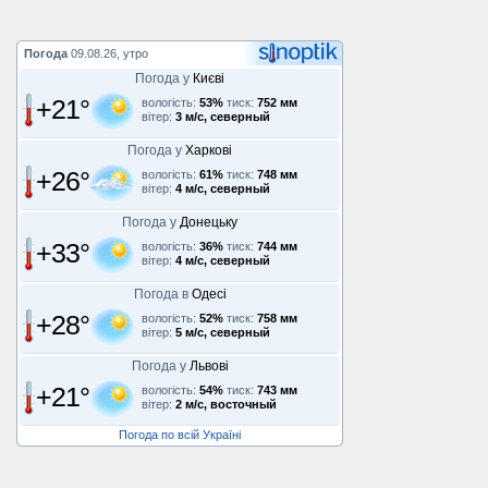
Погода
09.08.26, утро
Погода у
Києві
+21°
вологість:
53%
тиск:
752 мм
вітер:
3 м/с, северный
Погода у
Харкові
+26°
вологість:
61%
тиск:
748 мм
вітер:
4 м/с, северный
Погода у
Донецьку
+33°
вологість:
36%
тиск:
744 мм
вітер:
4 м/с, северный
Погода в
Одесі
+28°
вологість:
52%
тиск:
758 мм
вітер:
5 м/с, северный
Погода у
Львові
+21°
вологість:
54%
тиск:
743 мм
вітер:
2 м/с, восточный
Погода по всій Україні