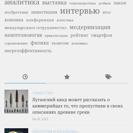
аналитика
выставка
закон
добыча
гелиоэнергетика
интервью
инвестиция
изобретение
итог
колонка
конференция
логистика
модернизация
международное сотрудничество
нанотехнология
рейтинг
смартфон
приватизация
физика
экология
соревнование
экономика
энергоэффективность
ОБЩЕСТВО
Луганский клад может рассказать о
киммерийцах то, что пропустили в своих
описаниях древние греки
06.01.2012
БИОЛОГИЯ И МЕДИЦИНА