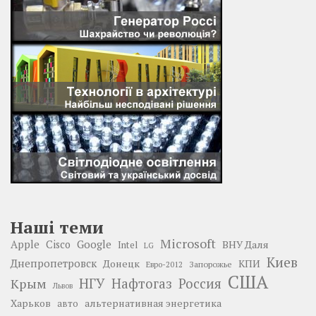
Наші теми
Microsoft
Google
Apple
Cisco
ВНУ Даля
Intel
LG
Киев
Днепропетровск
Донецк
КПИ
Запорожье
Евро-2012
США
НГУ
Нафтогаз
Крым
Россия
Львов
Харьков
альтернативная энергетика
авто