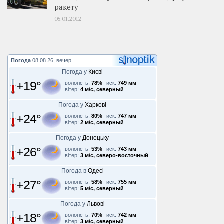
ракету
05.01.2012
Погода
08.08.26, вечер
Погода у
Києві
+19°
вологість:
78%
тиск:
749 мм
вітер:
4 м/с, северный
Погода у
Харкові
+24°
вологість:
80%
тиск:
747 мм
вітер:
2 м/с, северный
Погода у
Донецьку
+26°
вологість:
53%
тиск:
743 мм
вітер:
3 м/с, северо-восточный
Погода в
Одесі
+27°
вологість:
58%
тиск:
755 мм
вітер:
5 м/с, северный
Погода у
Львові
+18°
вологість:
70%
тиск:
742 мм
вітер:
3 м/с, северный