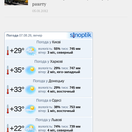
ракету
05.01.2012
Погода
07.08.26, вечер
Погода у
Києві
+29°
вологість:
55%
тиск:
745 мм
вітер:
3 м/с, северный
Погода у
Харкові
+35°
вологість:
29%
тиск:
747 мм
вітер:
2 м/с, юго-западный
Погода у
Донецьку
+33°
вологість:
29%
тиск:
745 мм
вітер:
4 м/с, восточный
Погода в
Одесі
+33°
вологість:
38%
тиск:
753 мм
вітер:
1 м/с, восточный
Погода у
Львові
+22°
вологість:
74%
тиск:
739 мм
вітер:
4 м/с, северный