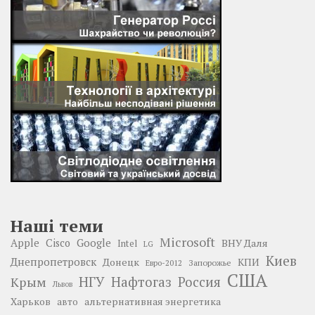
Наші теми
Microsoft
Google
Apple
Cisco
ВНУ Даля
Intel
LG
Киев
Днепропетровск
Донецк
КПИ
Запорожье
Евро-2012
США
НГУ
Нафтогаз
Крым
Россия
Львов
Харьков
альтернативная энергетика
авто