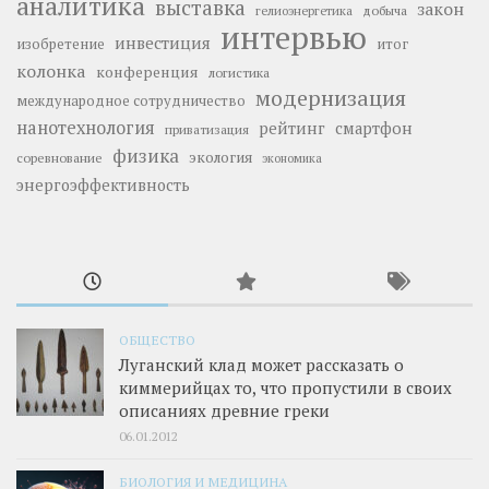
аналитика
выставка
закон
добыча
гелиоэнергетика
интервью
инвестиция
изобретение
итог
колонка
конференция
логистика
модернизация
международное сотрудничество
нанотехнология
рейтинг
смартфон
приватизация
физика
экология
соревнование
экономика
энергоэффективность
ОБЩЕСТВО
Луганский клад может рассказать о
киммерийцах то, что пропустили в своих
описаниях древние греки
06.01.2012
БИОЛОГИЯ И МЕДИЦИНА