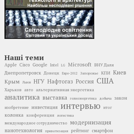
Наші теми
Microsoft
Google
Apple
Cisco
ВНУ Даля
Intel
LG
Киев
Днепропетровск
Донецк
КПИ
Запорожье
Евро-2012
США
НГУ
Нафтогаз
Крым
Россия
Львов
Харьков
альтернативная энергетика
авто
аналитика
выставка
закон
добыча
гелиоэнергетика
интервью
инвестиция
изобретение
итог
колонка
конференция
логистика
модернизация
международное сотрудничество
нанотехнология
рейтинг
смартфон
приватизация