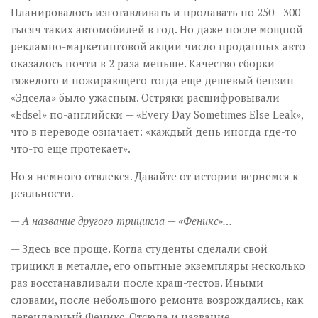
Планировалось изготавливать и продавать по 250—300
тысяч таких автомобилей в год. Но даже после мощной
рекламно-маркетинговой акции число проданных авто
оказалось почти в 2 раза меньше. Качество сборки
тяжелого и пожирающего тогда еще дешевый бензин
«Эдсела» было ужасным. Остряки расшифровывали
«Edsel» по-английски — «Every Day Sometimes Else Leak»,
что в переводе означает: «каждый день иногда где-то
что-то еще протекает».
Но я немного отвлекся. Давайте от истории вернемся к
реальности.
— А название другого трицикла — «Феникс»…
— Здесь все проще. Когда студенты сделали свой
трицикл в металле, его опытные экземпляры несколько
раз восстанавливали после краш-тестов. Иными
словами, после небольшого ремонта возрождались, как
легендарный Феникс. Отсюда и название.