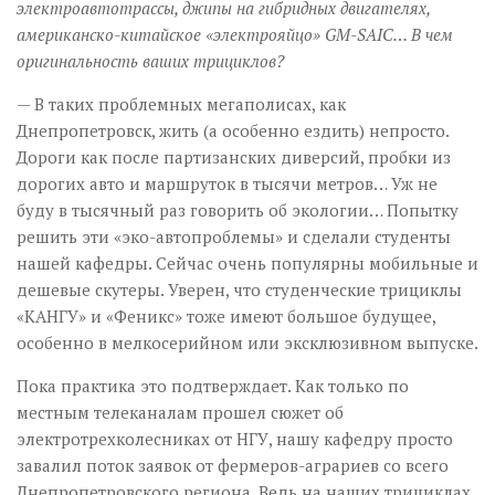
электроавтотрассы, джипы на гибридных двигателях,
американско-китайское «электрояйцо» GM-SAIC… В чем
оригинальность ваших трициклов?
— В таких проблемных мегаполисах, как
Днепропетровск, жить (а особенно ездить) непросто.
Дороги как после партизанских диверсий, пробки из
дорогих авто и маршруток в тысячи метров… Уж не
буду в тысячный раз говорить об экологии… Попытку
решить эти «эко-автопроблемы» и сделали студенты
нашей кафедры. Сейчас очень популярны мобильные и
дешевые скутеры. Уверен, что студенческие трициклы
«КАНГУ» и «Феникс» тоже имеют большое будущее,
особенно в мелкосерийном или эксклюзивном выпуске.
Пока практика это подтверждает. Как только по
местным телеканалам прошел сюжет об
электротрехколесниках от НГУ, нашу кафедру просто
завалил поток заявок от фермеров-аграриев со всего
Днепропетровского региона. Ведь на наших трициклах