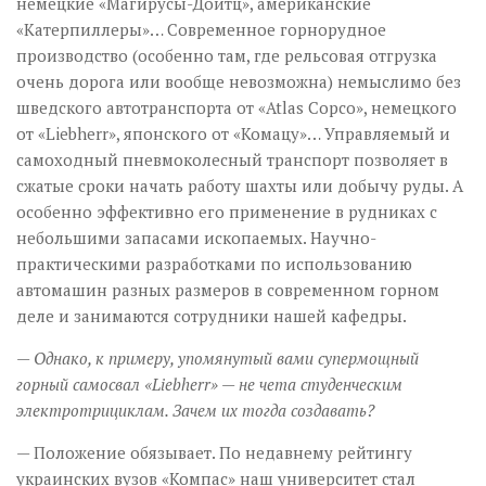
немецкие «Магирусы-Дойтц», американские
«Катерпиллеры»… Современное горнорудное
производство (особенно там, где рельсовая отгрузка
очень дорога или вообще невозможна) немыслимо без
шведского автотранспорта от «Atlas Copco», немецкого
от «Liebherr», японского от «Комацу»… Управляемый и
самоходный пневмоколесный транспорт позволяет в
сжатые сроки начать работу шахты или добычу руды. А
особенно эффективно его применение в рудниках с
небольшими запасами ископаемых. Научно-
практическими разработками по использованию
автомашин разных размеров в современном горном
деле и занимаются сотрудники нашей кафедры.
— Однако, к примеру, упомянутый вами супермощный
горный самосвал «Liebherr» — не чета студенческим
электротрициклам. Зачем их тогда создавать?
— Положение обязывает. По недавнему рейтингу
украинских вузов «Компас» наш университет стал