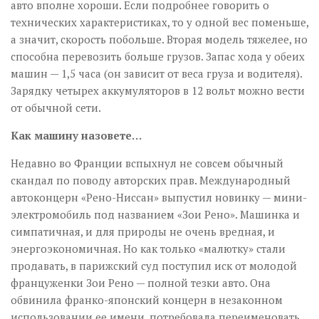
авто вполне хороши. Если подробнее говорить о
технических характеристиках, то у одной вес поменьше,
а значит, скорость побольше. Вторая модель тяжелее, но
способна перевозить больше грузов. Запас хода у обеих
машин — 1,5 часа (он зависит от веса груза и водителя).
Зарядку четырех аккумуляторов в 12 вольт можно вести
от обычной сети.
Как машину назовете…
Недавно во Франции вспыхнул не совсем обычный
скандал по поводу авторских прав. Международный
автоконцерн «Рено-Ниссан» выпустил новинку — мини-
электромобиль под названием «Зои Рено». Машинка и
симпатичная, и для природы не очень вредная, и
энерго­экономичная. Но как только «малютку» стали
продавать, в парижский суд поступил иск от молодой
француженки Зои Рено — полной тезки авто. Она
обвинила франко-японский концерн в незаконном
использовании ее имени, потребовала переименовать