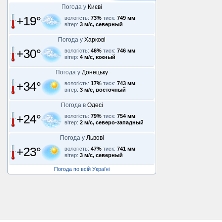
Погода у
Києві
+19°
вологість:
73%
тиск:
749 мм
вітер:
3 м/с, северный
Погода у
Харкові
+30°
вологість:
46%
тиск:
746 мм
вітер:
4 м/с, южный
Погода у
Донецьку
+34°
вологість:
17%
тиск:
743 мм
вітер:
3 м/с, восточный
Погода в
Одесі
+24°
вологість:
79%
тиск:
754 мм
вітер:
2 м/с, северо-западный
Погода у
Львові
+23°
вологість:
47%
тиск:
741 мм
вітер:
3 м/с, северный
Погода по всій Україні