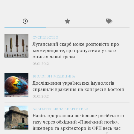
СУСПІЛЬСТВО
Луганський скарб може розповісти про
кіммерійців те, що пропустили у своїх
описах давні греки
06.01.2012
БІОЛОГІЯ І МЕДИЦИНА
Дослідження українських імунологів
справили враження на конгресі в Бостоні
06.01.2012
АЛЬТЕРНАТИВНА ЕНЕРГЕТИКА
Навіть одержавши ще більше російського
газу через обхідний «Північний потік»,­
інженери та архітектори із ФРН весь час