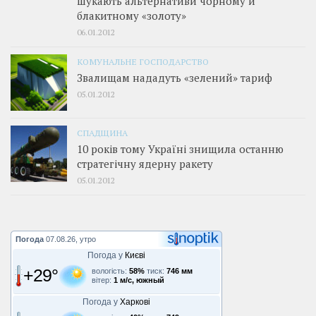
шукають альтернативи чорному й
блакитному «золоту»
06.01.2012
КОМУНАЛЬНЕ ГОСПОДАРСТВО
Звалищам нададуть «зелений» тариф
05.01.2012
СПАДЩИНА
10 років тому Україні знищила останню
стратегічну ядерну ракету
05.01.2012
Погода
07.08.26, утро
Погода у
Києві
+29°
вологість:
58%
тиск:
746 мм
вітер:
1 м/с, южный
Погода у
Харкові