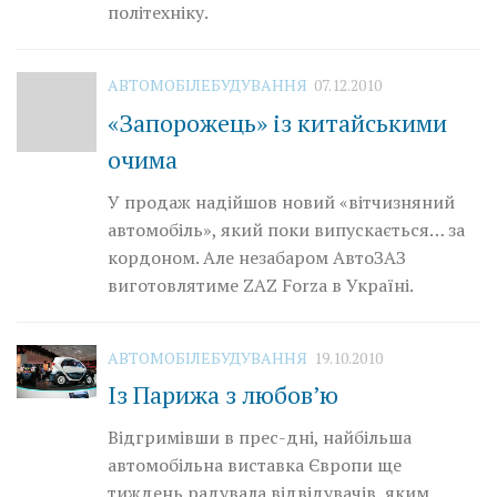
політехніку.
АВТОМОБІЛЕБУДУВАННЯ
07.12.2010
«Запорожець» із китайськими
очима
У продаж надійшов новий «вітчизняний
автомобіль», який поки випускається… за
кордоном. Але незабаром АвтоЗАЗ
виготовлятиме ZAZ Forza в Україні.
АВТОМОБІЛЕБУДУВАННЯ
19.10.2010
Із Парижа з любов’ю
Відгримівши в прес-дні, найбільша
автомобільна виставка Європи ще
тиждень радувала відвідувачів, яким