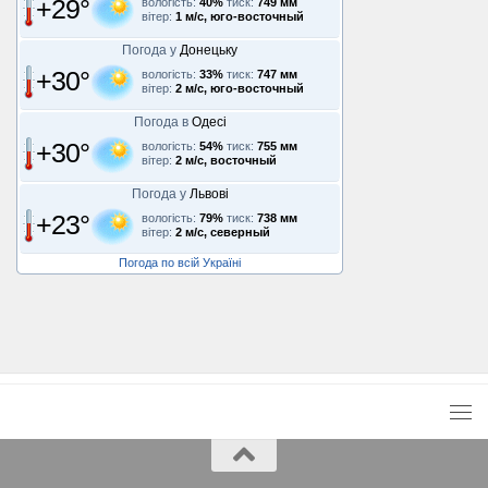
+29°
вологість:
40%
тиск:
749 мм
вітер:
1 м/с, юго-восточный
Погода у
Донецьку
+30°
вологість:
33%
тиск:
747 мм
вітер:
2 м/с, юго-восточный
Погода в
Одесі
+30°
вологість:
54%
тиск:
755 мм
вітер:
2 м/с, восточный
Погода у
Львові
+23°
вологість:
79%
тиск:
738 мм
вітер:
2 м/с, северный
Погода по всій Україні