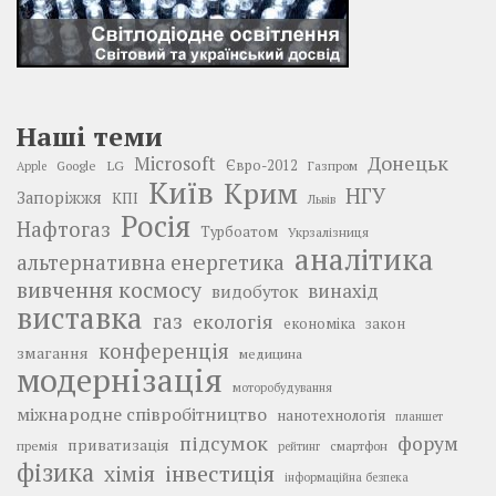
Наші теми
Донецьк
Microsoft
LG
Євро-2012
Google
Газпром
Apple
Київ
Крим
НГУ
Запоріжжя
КПІ
Львів
Росія
Нафтогаз
Турбоатом
Укрзалізниця
аналітика
альтернативна енергетика
вивчення космосу
винахід
видобуток
виставка
газ
екологія
економіка
закон
конференція
змагання
медицина
модернізація
моторобудування
міжнародне співробітництво
нанотехнологія
планшет
підсумок
форум
приватизація
премія
смартфон
рейтинг
фізика
інвестиція
хімія
інформаційна безпека